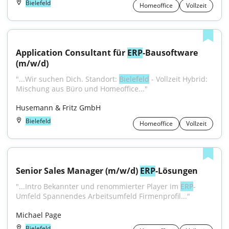
Bielefeld
Homeoffice
Vollzeit
Application Consultant für 
ERP
-Bausoftware 
(m/w/d)
"...Wir suchen Dich. Standort: 
Bielefeld
 - Vollzeit Hybrid: 
Mischung aus Büro und Homeoffice..."
Husemann & Fritz GmbH
Bielefeld
Homeoffice
Vollzeit
Senior Sales Manager (m/w/d) 
ERP
-Lösungen
"...Intro Bekannter und renommierter Player im 
ERP
-
Umfeld Spannendes Arbeitsumfeld Firmenprofil..."
Michael Page
Bielefeld