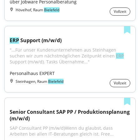
über Jobware Personalberatung
Hövelhof, Raum
Bielefeld
Vollzeit
ERP
 Support (m/w/d)
"...Für unser Kundenunternehmen aus Steinhagen 
suchen wir zum nächstmöglichen Zeitpunkt einen 
ERP
Support (m/w/d). Tasks Übernahme..."
Personalhaus EXPERT
Steinhagen, Raum
Bielefeld
Vollzeit
Senior Consultant SAP PP / Produktionsplanung 
(m/w/d)
SAP Consultant PP (m/w/d)Wenn du glaubst, dass 
Arbeiten bei allen IT-Beratungen gleich ist. Free...