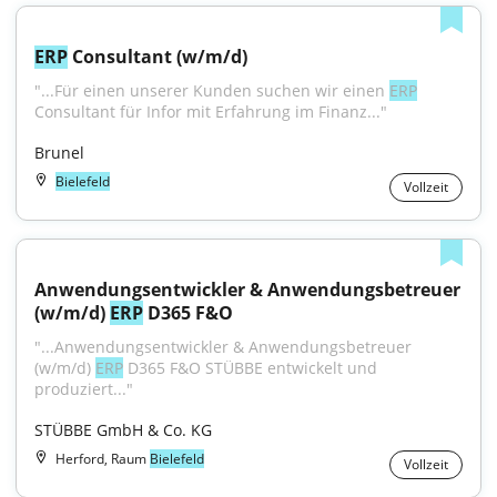
ERP
 Consultant (w/m/d)
"...Für einen unserer Kunden suchen wir einen 
ERP
Consultant für Infor mit Erfahrung im Finanz..."
Brunel
Bielefeld
Vollzeit
Anwendungsentwickler & Anwendungsbetreuer 
(w/m/d) 
ERP
 D365 F&O
"...Anwendungsentwickler & Anwendungsbetreuer 
(w/m/d) 
ERP
 D365 F&O STÜBBE entwickelt und 
produziert..."
STÜBBE GmbH & Co. KG
Herford, Raum
Bielefeld
Vollzeit