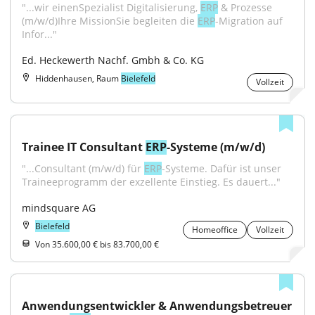
"...wir einenSpezialist Digitalisierung, 
ERP
 & Prozesse 
(m⁠/⁠w⁠/⁠d)Ihre MissionSie begleiten die 
ERP
-Migration auf 
Infor..."
Ed. Heckewerth Nachf. Gmbh & Co. KG
Hiddenhausen, Raum
Bielefeld
Vollzeit
Trainee IT Consultant 
ERP
-Systeme (m/w/d)
"...Consultant (m/w/d) für 
ERP
-Systeme. Dafür ist unser 
Traineeprogramm der exzellente Einstieg. Es dauert..."
mindsquare AG
Bielefeld
Homeoffice
Vollzeit
Von 35.600,00 € bis 83.700,00 €
Anwendungsentwickler & Anwendungsbetreuer 