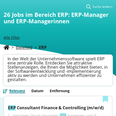
Suche ändern
26
Jobs im Bereich ERP: ERP-Manager
und ERP-Managerinnen
Alle Filter
>
Bielefeld
>
ERP
In der Welt der Unternehmenssoftware spielt ERP
eine zentrale Rolle. Entdecken Sie attraktive
Stellenanzeigen, die Ihnen die Möglichkeit bieten, in
der Softwareentwicklung und -implementierung
aktiv zu werden und Unternehmen effizienter zu
gestalten.
Relevanz
Datum
Entfernung
ERP
 Consultant Finance & Controlling (m/w/d)
"...zwischen Cloud-Lösungen, 
ERP
-Systemen und IT- 