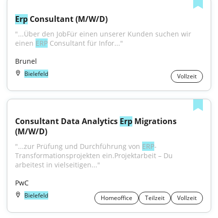
Erp
 Consultant (M/W/D)
"...Über den JobFür einen unserer Kunden suchen wir 
einen 
ERP
 Consultant für Infor..."
Brunel
Bielefeld
Vollzeit
Consultant Data Analytics 
Erp
 Migrations 
(M/W/D)
"...zur Prüfung und Durchführung von 
ERP
-
Transformationsprojekten ein.Projektarbeit – Du 
arbeitest in vielseitigen..."
PwC
Bielefeld
Homeoffice
Teilzeit
Vollzeit