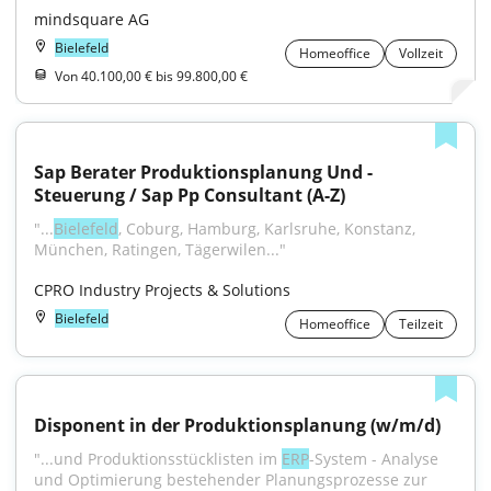
mindsquare AG
Bielefeld
Homeoffice
Vollzeit
Von 40.100,00 € bis 99.800,00 €
Sap Berater Produktionsplanung Und -
Steuerung / Sap Pp Consultant (A-Z)
"...
Bielefeld
, Coburg, Hamburg, Karlsruhe, Konstanz, 
München, Ratingen, Tägerwilen..."
CPRO Industry Projects & Solutions
Bielefeld
Homeoffice
Teilzeit
Disponent in der Produktionsplanung (w/m/d)
"...und Produktionsstücklisten im 
ERP
-System - Analyse 
und Optimierung bestehender Planungsprozesse zur 