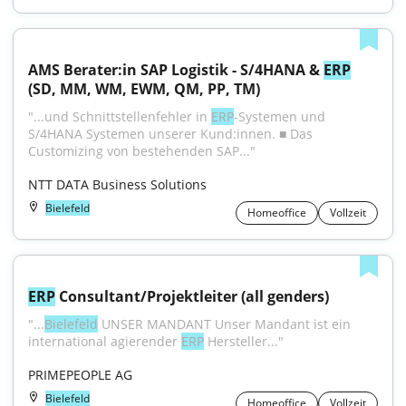
AMS Berater:in SAP Logistik - S/4HANA & 
ERP
(SD, MM, WM, EWM, QM, PP, TM)
"...und Schnittstellenfehler in 
ERP
-Systemen und 
S/4HANA Systemen unserer Kund:innen. ■ Das 
Customizing von bestehenden SAP..."
NTT DATA Business Solutions
Bielefeld
Homeoffice
Vollzeit
ERP
 Consultant/Projektleiter (all genders)
"...
Bielefeld
 UNSER MANDANT Unser Mandant ist ein 
international agierender 
ERP
 Hersteller..."
PRIMEPEOPLE AG
Bielefeld
Homeoffice
Vollzeit