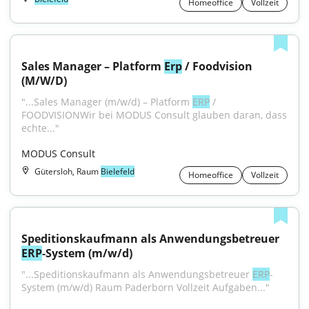
Homeoffice
Vollzeit
Sales Manager – Platform 
Erp
 / Foodvision 
(M/W/D)
"...Sales Manager (m/w/d) – Platform 
ERP
 / 
FOODVISIONWir bei MODUS Consult glauben daran, dass 
echte..."
MODUS Consult
Gütersloh, Raum
Bielefeld
Homeoffice
Vollzeit
Speditionskaufmann als Anwendungsbetreuer 
ERP
-System (m/w/d)
"...Speditionskaufmann als Anwendungsbetreuer 
ERP
-
System (m/w/d) Raum Paderborn Vollzeit Aufgaben..."