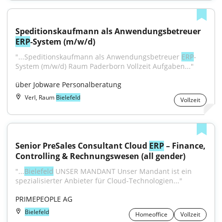
Speditionskaufmann als Anwendungsbetreuer 
ERP
-System (m/w/d)
"...Speditionskaufmann als Anwendungsbetreuer 
ERP
-
System (m/w/d) Raum Paderborn Vollzeit Aufgaben..."
über Jobware Personalberatung
Verl, Raum
Bielefeld
Vollzeit
Senior PreSales Consultant Cloud 
ERP
 – Finance, 
Controlling & Rechnungswesen (all gender)
"...
Bielefeld
 UNSER MANDANT Unser Mandant ist ein 
spezialisierter Anbieter für Cloud-Technologien..."
PRIMEPEOPLE AG
Bielefeld
Homeoffice
Vollzeit