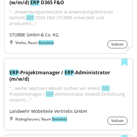
(w/m/d) 
ERP
 D365 F&O
"...Anwendungsentwickler & Anwendungsbetreuer 
(w/m/d) 
ERP
 D365 F&O STÜBBE entwickelt und 
produziert..."
STÜBBE GmbH & Co. KG
Vlotho, Raum
Bielefeld
Vollzeit
ERP
-Projektmanager / 
ERP
-Administrator 
(m/w/d)
"...weiter wachsen.Aktuell suchen wir eine/n 
ERP
-
Projektmanager / 
ERP
-Administrator (m/w/d) Einführung 
unseres..."
Landwehr Möbelteile Vertriebs GmbH
Rödinghausen, Raum
Bielefeld
Vollzeit