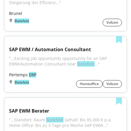
Steigerung der Effizienz..."
Brunel
Bielefeld
Vollzeit
SAP EWM / Automation Consultant
"...Exciting job opportunity opportunity for an SAP 
EWM/Automation Consultant near 
Bielefeld
..."
Pertemps 
ERP
Bielefeld
Homeoffice
Vollzeit
SAP EWM Berater
"...Standort: Raum 
Bielefeld
 Gehalt: Bis 85.000 € p.a. 
Home Office: Bis zu 3 Tage pro Woche SAP EWM..."