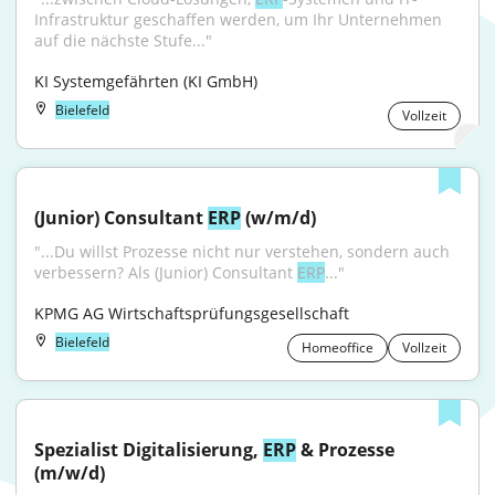
Infrastruktur geschaffen werden, um Ihr Unternehmen 
auf die nächste Stufe..."
KI Systemgefährten (KI GmbH)
Bielefeld
Vollzeit
(Junior) Consultant 
ERP
 (w/m/d)
"...Du willst Prozesse nicht nur verstehen, sondern auch 
verbessern? Als (Junior) Consultant 
ERP
..."
KPMG AG Wirtschaftsprüfungsgesellschaft
Bielefeld
Homeoffice
Vollzeit
Spezialist Digitalisierung, 
ERP
 & Prozesse 
(m/w/d)