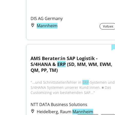
DIS AG Germany
Mannheim
Vollzeit
AMS Berater:in SAP Logistik - 
S/4HANA & 
ERP
 (SD, MM, WM, EWM, 
QM, PP, TM)
"...und Schnittstellenfehler in 
ERP
-Systemen und 
S/4HANA Systemen unserer Kund:innen. ■ Das 
Customizing von bestehenden SAP..."
NTT DATA Business Solutions
Heidelberg, Raum
Mannheim