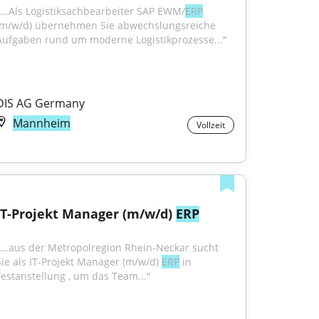
"...Als Logistiksachbearbeiter SAP EWM/
ERP
(m/w/d) übernehmen Sie abwechslungsreiche 
Aufgaben rund um moderne Logistikprozesse..."
DIS AG Germany
Mannheim
Vollzeit
IT-Projekt Manager (m/w/d) 
ERP
"...aus der Metropolregion Rhein-Neckar sucht 
Sie als IT-Projekt Manager (m/w/d) 
ERP
 in 
Festanstellung , um das Team..."