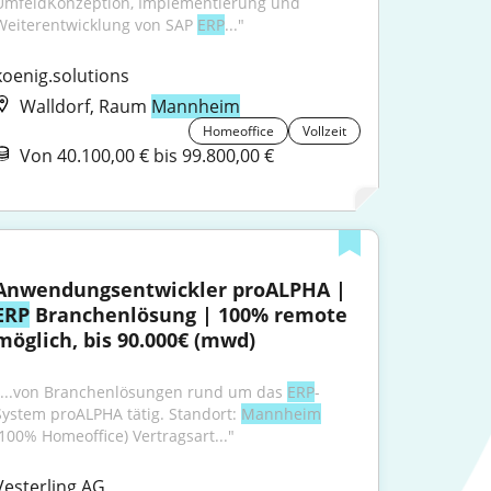
UmfeldKonzeption, Implementierung und 
Weiterentwicklung von SAP 
ERP
..."
koenig.solutions
Walldorf, Raum
Mannheim
Homeoffice
Vollzeit
Von 40.100,00 € bis 99.800,00 €
Anwendungsentwickler proALPHA | 
ERP
 Branchenlösung | 100% remote 
möglich, bis 90.000€ (mwd)
"...von Branchenlösungen rund um das 
ERP
-
System proALPHA tätig. Standort: 
Mannheim
(100% Homeoffice) Vertragsart..."
Vesterling AG