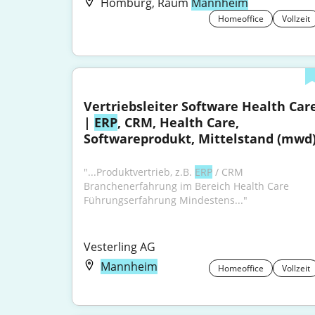
Homburg, Raum
Mannheim
Homeoffice
Vollzeit
Vertriebsleiter Software Health Care
| 
ERP
, CRM, Health Care, 
Softwareprodukt, Mittelstand (mwd
"...Produktvertrieb, z.B. 
ERP
 / CRM 
Branchenerfahrung im Bereich Health Care 
Führungserfahrung Mindestens..."
Vesterling AG
Mannheim
Homeoffice
Vollzeit