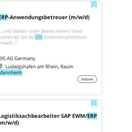
ERP
-Anwendungsbetreuer (m/w/d)
"...und Stärken unter Beweis stellen? Dann 
suchen wir Sie als 
ERP
-Anwendungsbetreuer 
(m/w/d..."
DIS AG Germany
Ludwigshafen am Rhein, Raum
Mannheim
Vollzeit
Logistiksachbearbeiter SAP EWM/
ERP
(m/w/d)