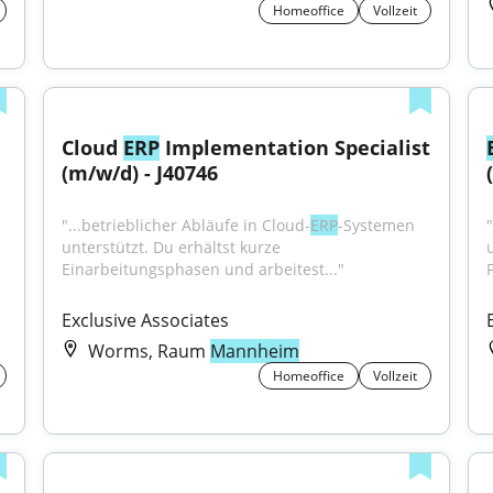
Homeoffice
Vollzeit
Cloud 
ERP
 Implementation Specialist 
(m/w/d) - J40746
"...betrieblicher Abläufe in Cloud-
ERP
-Systemen 
unterstützt. Du erhältst kurze 
Einarbeitungsphasen und arbeitest..."
F
Exclusive Associates
Worms, Raum
Mannheim
Homeoffice
Vollzeit