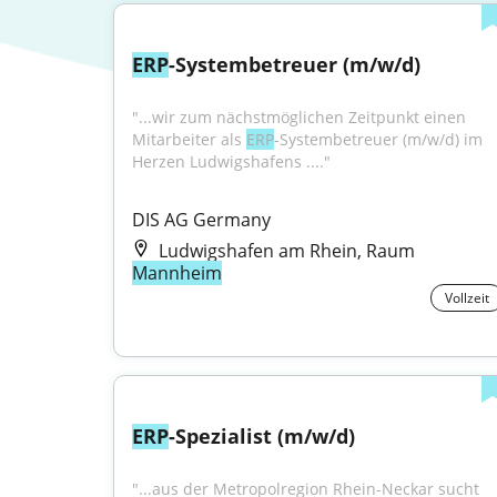
ERP
-Systembetreuer (m/w/d)
"...wir zum nächstmöglichen Zeitpunkt einen 
Mitarbeiter als 
ERP
-Systembetreuer (m/w/d) im 
Herzen Ludwigshafens ...."
DIS AG Germany
Ludwigshafen am Rhein, Raum
Mannheim
Vollzeit
ERP
-Spezialist (m/w/d)
"...aus der Metropolregion Rhein-Neckar sucht 