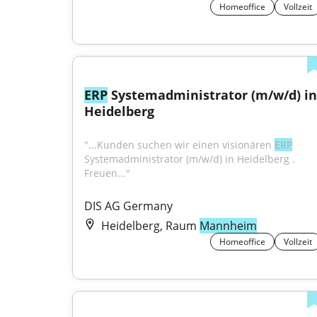
Homeoffice
Vollzeit
ERP
 Systemadministrator (m/w/d) in 
Heidelberg
"...Kunden suchen wir einen visionären 
ERP
Systemadministrator (m/w/d) in Heidelberg . 
Freuen..."
DIS AG Germany
Heidelberg, Raum
Mannheim
Homeoffice
Vollzeit