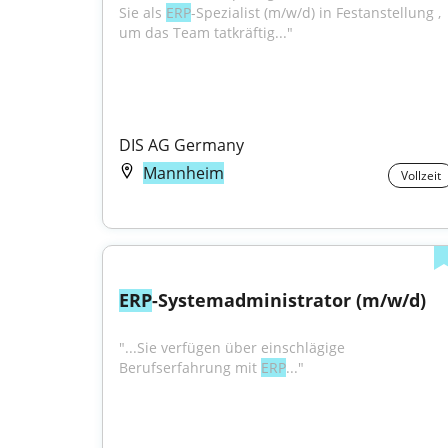
Sie als 
ERP
-Spezialist (m/w/d) in Festanstellung , 
um das Team tatkräftig..."
DIS AG Germany
Mannheim
Vollzeit
ERP
-Systemadministrator (m/w/d)
"...Sie verfügen über einschlägige 
Berufserfahrung mit 
ERP
..."