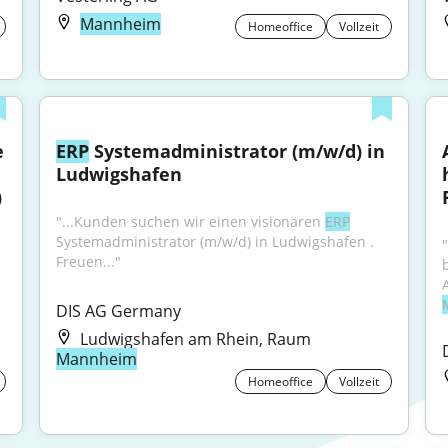
Mannheim
Homeoffice
Vollzeit
 
ERP
 Systemadministrator (m/w/d) in 
Ludwigshafen
)
"...Kunden suchen wir einen visionären 
ERP
Systemadministrator (m/w/d) in Ludwigshafen . 
"
Freuen..."
DIS AG Germany
Ludwigshafen am Rhein, Raum
Mannheim
Homeoffice
Vollzeit