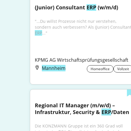
(Junior) Consultant 
ERP
 (w/m/d)
"...Du willst Prozesse nicht nur verstehen, 
ERP
..."
KPMG AG Wirtschaftsprüfungsgesellschaft
Mannheim
Homeoffice
Vollzeit
Regional IT Manager (m/w/d) – 
Infrastruktur, Security & 
ERP
/Daten
Die KONZMANN Gruppe ist ein 360 Grad voll 