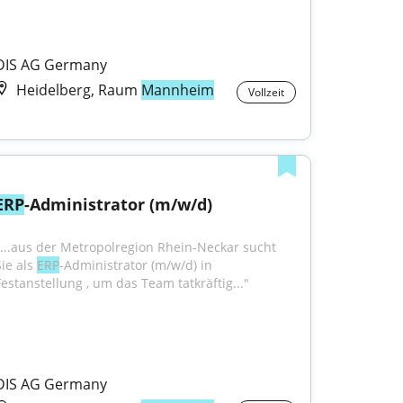
DIS AG Germany
Heidelberg, Raum
Mannheim
Vollzeit
ERP
-Administrator (m/w/d)
"...aus der Metropolregion Rhein-Neckar sucht 
ie als 
ERP
-Administrator (m/w/d) in 
Festanstellung , um das Team tatkräftig..."
DIS AG Germany