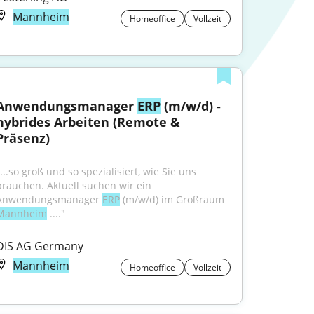
Mannheim
Homeoffice
Vollzeit
Anwendungsmanager 
ERP
 (m/w/d) - 
hybrides Arbeiten (Remote & 
Präsenz)
...so groß und so spezialisiert, wie Sie uns 
brauchen. Aktuell suchen wir ein 
Anwendungsmanager 
ERP
 (m/w/d) im Großraum 
Mannheim
 ...."
DIS AG Germany
Mannheim
Homeoffice
Vollzeit