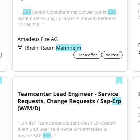
"...
ERP
 Senior Consultant mit Schwerpunkt 
ERP
-
Systembetreuung / proALPHA (m/w/d) Referenz 
12-250298..."
Amadeus Fire AG
Rhein, Raum
Mannheim
Homeoffice
Vollzeit
Teamcenter Lead Engineer - Service 
Requests, Change Requests / Sap-
Erp
(W/M/D)
"...in der Teamcenter als zentrales PLM-System 
dient und über zahlreiche Schnittstellen in 
unsere SAP-
ERP
..."