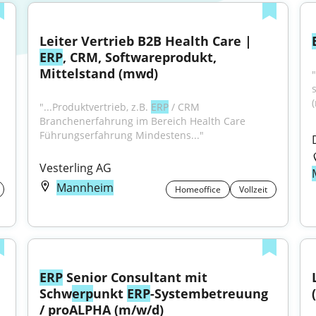
Leiter Vertrieb B2B Health Care | 
ERP
, CRM, Softwareprodukt, 
Mittelstand (mwd)
"...Produktvertrieb, z.B. 
ERP
 / CRM 
Branchenerfahrung im Bereich Health Care 
Führungserfahrung Mindestens..."
Vesterling AG
Mannheim
Homeoffice
Vollzeit
ERP
 Senior Consultant mit 
Schw
erp
unkt 
ERP
-Systembetreuung 
/ proALPHA (m/w/d)