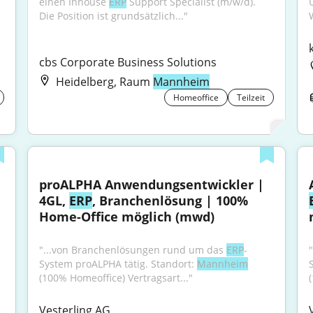
einen Inhouse 
ERP
 Support Specialist (m/w/d). 
Die Position ist grundsätzlich..."
cbs Corporate Business Solutions
Heidelberg, Raum
Mannheim
Homeoffice
Teilzeit
proALPHA Anwendungsentwickler | 
4GL, 
ERP
, Branchenlösung | 100% 
Home-Office möglich (mwd)
"...von Branchenlösungen rund um das 
ERP
-
System proALPHA tätig. Standort: 
Mannheim
(100% Homeoffice) Vertragsart..."
Vesterling AG