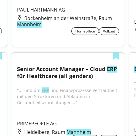
PAUL HARTMANN AG
Bockenheim an der Weinstraße, Raum
Mannheim
Homeoffice
Vollzeit
Senior Account Manager – Cloud 
ERP
für Healthcare (all genders)
S
"...rund um 
ERP
 und Finanzprozesse Vertrautheit 
mit den Strukturen und Abläufen in 
Gesundheitseinrichtungen..."
PRIMEPEOPLE AG
Heidelberg, Raum
Mannheim