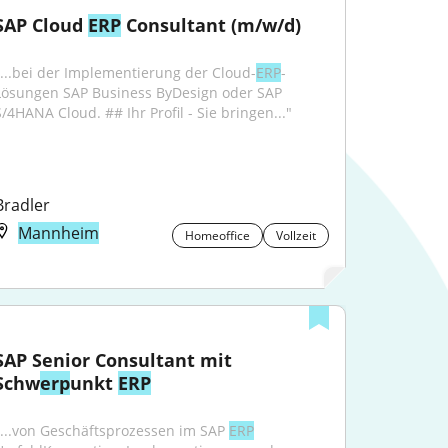
SAP Cloud 
ERP
 Consultant (m/w/d)
"...bei der Implementierung der Cloud-
ERP
-
Lösungen SAP Business ByDesign oder SAP 
S/4HANA Cloud. ## Ihr Profil - Sie bringen..."
Bradler
Mannheim
Homeoffice
Vollzeit
SAP Senior Consultant mit 
Schw
erp
unkt 
ERP
"...von Geschäftsprozessen im SAP 
ERP