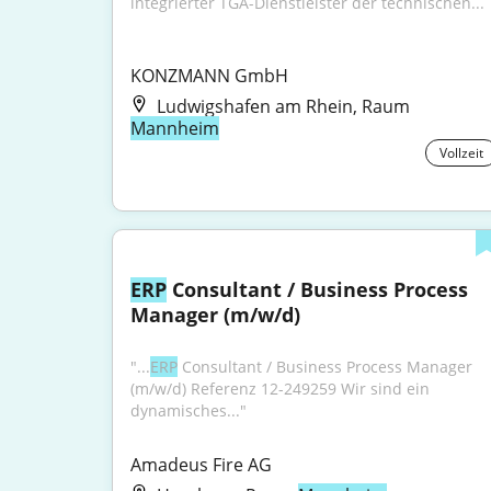
integrierter TGA-Dienstleister der technischen...
KONZMANN GmbH
Ludwigshafen am Rhein, Raum
Mannheim
Vollzeit
ERP
 Consultant / Business Process 
Manager (m/w/d)
"...
ERP
 Consultant / Business Process Manager 
(m/w/d) Referenz 12-249259 Wir sind ein 
dynamisches..."
Amadeus Fire AG