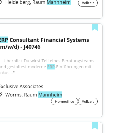
Heidelberg, Raum
Mannheim
Vollzeit
ERP
 Consultant Financial Systems 
(m/w/d) - J40746
"...Überblick Du wirst Teil eines Beratungsteams 
und gestaltest moderne 
ERP
-Einführungen mit 
okus..."
Exclusive Associates
Worms, Raum
Mannheim
Homeoffice
Vollzeit