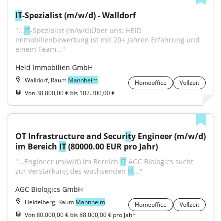
IT
-Spezialist (m/w/d) - Walldorf
"...
IT
-Spezialist (m/w/d)Über uns: HEID 
Immobilienbewertung ist mit 20+ Jahren Erfahrung und 
einem Team..."
Heid Immobilien GmbH
Walldorf, Raum
Mannheim
Homeoffice
Vollzeit
Von 38.800,00 € bis 102.300,00 €
OT Infrastructure and Secur
it
y Engineer (m/w/d) 
im Bereich 
IT
 (80000.00 EUR pro Jahr)
"...Engineer (m/w/d) im Bereich 
IT
 AGC Biologics sucht 
zur Verstärkung des wachsenden 
IT
..."
AGC Biologics GmbH
Heidelberg, Raum
Mannheim
Homeoffice
Vollzeit
Von 80.000,00 € bis 88.000,00 € pro Jahr