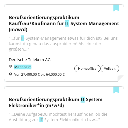
Berufsorientierungspraktikum 
Kauffrau/Kaufmann für 
IT
-System-Management 
(m/w/d)
"...für 
IT
-System-Management etwas für dich ist? Bei uns 
kannst du genau das ausprobieren! Als eine der 
größten..."
Deutsche Telekom AG
Mannheim
Homeoffice
Vollzeit
Von 27.400,00 € bis 64.000,00 €
Berufsorientierungspraktikum 
IT
-System-
Elektroniker*in (m/w/d)
"...Deine AufgabeDu möchtest herausfinden, ob die 
Ausbildung zur 
IT
-System-Elektronikerin bzw..."