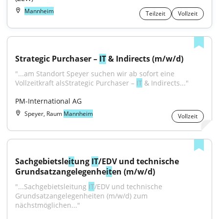
Mannheim
Teilzeit
Vollzeit
Strategic Purchaser – 
IT
 & Indirects (m/w/d)
"...am Standort Speyer suchen wir ab sofort eine 
Vollzeitkraft alsStrategic Purchaser – 
IT
 & Indirects..."
PM-International AG
Speyer, Raum
Mannheim
Vollzeit
Sachgebietsle
it
ung 
IT
/EDV und technische 
Grundsatzangelegenhe
it
en (m/w/d)
"...Sachgebietsleitung 
IT
/EDV und technische 
Grundsatzangelegenheiten (m/w/d) zum 
nächstmöglichen..."