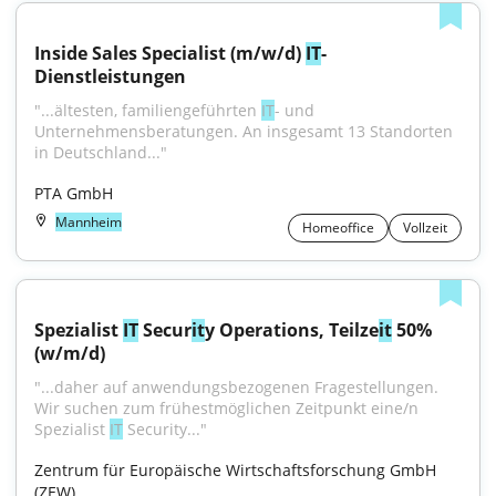
Inside Sales Specialist (m/w/d) 
IT
-
Dienstleistungen
"...ältesten, familiengeführten 
IT
- und 
Unternehmensberatungen. An insgesamt 13 Standorten 
in Deutschland..."
PTA GmbH
Mannheim
Homeoffice
Vollzeit
Spezialist 
IT
 Secur
it
y Operations, Teilze
it
 50% 
(w/m/d)
"...daher auf anwendungsbezogenen Fragestellungen. 
Wir suchen zum frühestmöglichen Zeitpunkt eine/n 
Spezialist 
IT
 Security..."
Zentrum für Europäische Wirtschaftsforschung GmbH 
(ZEW)