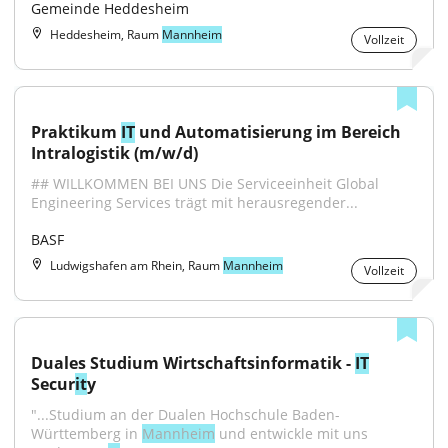
Gemeinde Heddesheim
Heddesheim, Raum
Mannheim
Vollzeit
Praktikum 
IT
 und Automatisierung im Bereich 
Intralogistik (m/w/d)
## WILLKOMMEN BEI UNS Die Serviceeinheit Global 
Engineering Services trägt mit herausregender...
BASF
Ludwigshafen am Rhein, Raum
Mannheim
Vollzeit
Duales Studium Wirtschaftsinformatik - 
IT
Secur
it
y
"...Studium an der Dualen Hochschule Baden-
Württemberg in 
Mannheim
 und entwickle mit uns 