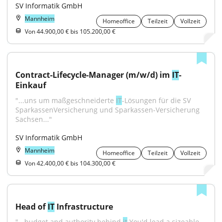
SV Informatik GmbH
Mannheim
Homeoffice
Teilzeit
Vollzeit
Von 44.900,00 € bis 105.200,00 €
Contract-Lifecycle-Manager (m/w/d) im 
IT
-
Einkauf
"...uns um maßgeschneiderte 
IT
-Lösungen für die SV 
SparkassenVersicherung und Sparkassen-Versicherung 
Sachsen..."
SV Informatik GmbH
Mannheim
Homeoffice
Teilzeit
Vollzeit
Von 42.400,00 € bis 104.300,00 €
Head of 
IT
 Infrastructure
"...budget and authority behind 
it
.You'd lead a sizeable 