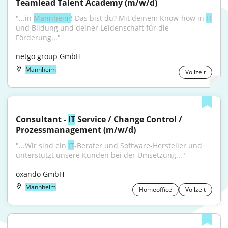
Teamlead Talent Academy (m/w/d)
"...in 
Mannheim
! Das bist du? Mit deinem Know-how in 
IT
und Bildung und deiner Leidenschaft für die 
Förderung..."
netgo group GmbH
Mannheim
Vollzeit
Consultant - 
IT
 Service / Change Control / 
Prozessmanagement (m/w/d)
"...Wir sind ein 
IT
-Berater und Software-Hersteller und 
unterstützt unsere Kunden bei der Umsetzung..."
oxando GmbH
Mannheim
Homeoffice
Vollzeit