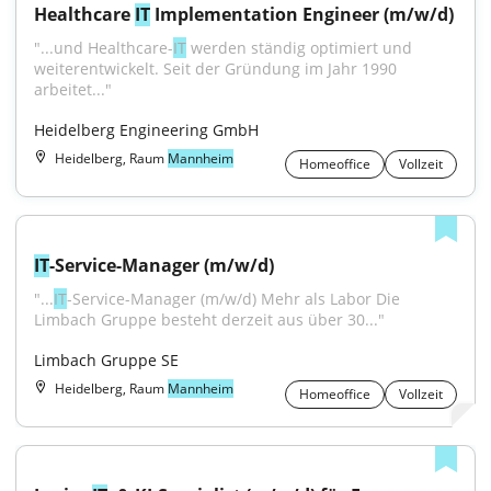
Healthcare 
IT
 Implementation Engineer (m/w/d)
"...und Healthcare-
IT
 werden ständig optimiert und 
weiterentwickelt. Seit der Gründung im Jahr 1990 
arbeitet..."
Heidelberg Engineering GmbH
Heidelberg, Raum
Mannheim
Homeoffice
Vollzeit
IT
-Service-Manager (m/w/d)
"...
IT
-Service-Manager (m/w/d) Mehr als Labor Die 
Limbach Gruppe besteht derzeit aus über 30..."
Limbach Gruppe SE
Heidelberg, Raum
Mannheim
Homeoffice
Vollzeit