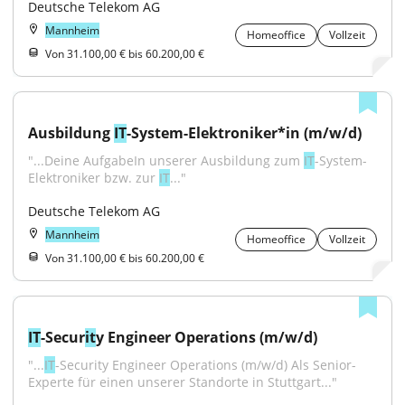
Deutsche Telekom AG
Mannheim
Homeoffice
Vollzeit
Von 31.100,00 € bis 60.200,00 €
Ausbildung 
IT
-System-Elektroniker*in (m/w/d)
"...Deine AufgabeIn unserer Ausbildung zum 
IT
-System-
Elektroniker bzw. zur 
IT
..."
Deutsche Telekom AG
Mannheim
Homeoffice
Vollzeit
Von 31.100,00 € bis 60.200,00 €
IT
-Secur
it
y Engineer Operations (m/w/d)
"...
IT
-Security Engineer Operations (m/w/d) Als Senior-
Experte für einen unserer Standorte in Stuttgart..."