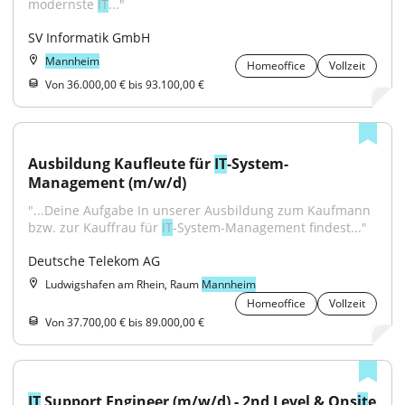
modernste 
IT
..."
SV Informatik GmbH
Mannheim
Homeoffice
Vollzeit
Von 36.000,00 € bis 93.100,00 €
Ausbildung Kaufleute für 
IT
-System-
Management (m/w/d)
"...Deine Aufgabe In unserer Ausbildung zum Kaufmann 
bzw. zur Kauffrau für 
IT
-System-Management findest..."
Deutsche Telekom AG
Ludwigshafen am Rhein, Raum
Mannheim
Homeoffice
Vollzeit
Von 37.700,00 € bis 89.000,00 €
IT
 Support Engineer (m/w/d) - 2nd Level & Ons
it
e 