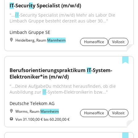
IT
-Secur
it
y Specialist (m/w/d)
"...
IT
-Security Specialist (m/w/d) Mehr als Labor Die 
Limbach Gruppe besteht derzeit aus über 30..."
Limbach Gruppe SE
Heidelberg, Raum
Mannheim
Homeoffice
Vollzeit
Berufsorientierungspraktikum 
IT
-System-
Elektroniker*in (m/w/d)
"...Deine AufgabeDu möchtest herausfinden, ob die 
Ausbildung zur 
IT
-System-Elektronikerin bzw..."
Deutsche Telekom AG
Worms, Raum
Mannheim
Homeoffice
Vollzeit
Von 31.100,00 € bis 60.200,00 €