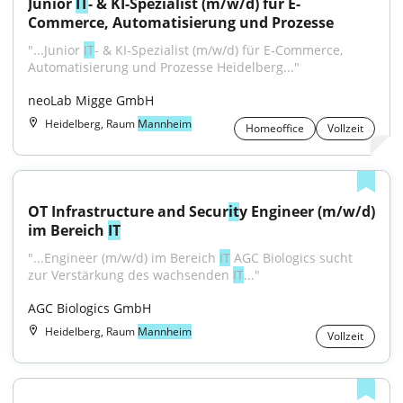
Junior 
IT
- & KI-Spezialist (m/w/d) für E-
Commerce, Automatisierung und Prozesse
"...Junior 
IT
- & KI-Spezialist (m/w/d) für E-Commerce, 
Automatisierung und Prozesse Heidelberg..."
neoLab Migge GmbH
Heidelberg, Raum
Mannheim
Homeoffice
Vollzeit
OT Infrastructure and Secur
it
y Engineer (m/w/d) 
im Bereich 
IT
"...Engineer (m/w/d) im Bereich 
IT
 AGC Biologics sucht 
zur Verstärkung des wachsenden 
IT
..."
AGC Biologics GmbH
Heidelberg, Raum
Mannheim
Vollzeit