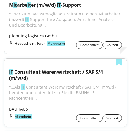
M
it
arbe
it
er (m/w/d) 
IT
-Support
"...wir zum nächstmöglichen Zeitpunkt einen Mitarbeiter 
(m/w/d) 
IT
-Support Ihre Aufgaben: Annahme, Analyse 
und Bearbeitung..."
pfenning logistics GmbH
Heddesheim, Raum
Mannheim
Homeoffice
Vollzeit
IT
 Consultant Warenwirtschaft / SAP S/4 
(m/w/d)
"...Als 
IT
 Consultant Warenwirtschaft / SAP S/4 (m/w/d) 
beraten und unterstützen Sie die BAUHAUS 
Fachcentren..."
BAUHAUS
Mannheim
Homeoffice
Vollzeit