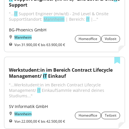
Support
"...
IT
 Support Engineer (m/w/d) - 2nd Level & Onsite 
SupportStandort: 
Mannheim
 | Bereich: 
IT
 |..."
BG-Phoenics GmbH
Mannheim
Homeoffice
Vollzeit
Von 31.900,00 € bis 63.900,00 €
Werkstudent:in im Bereich Contract Lifecycle 
Management/ 
IT
 Einkauf
"...Werkstudent:in im Bereich Contract Lifecycle 
Management/ 
IT
 EinkaufSammle während deines 
Studiums..."
SV Informatik GmbH
Mannheim
Homeoffice
Teilzeit
Von 22.000,00 € bis 42.500,00 €