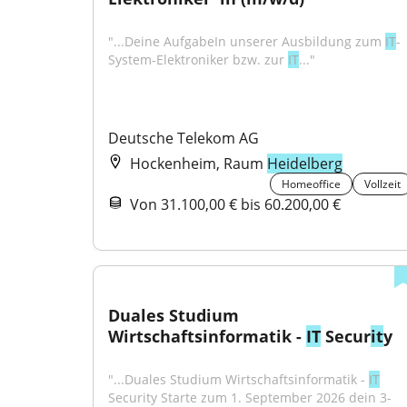
"...Deine AufgabeIn unserer Ausbildung zum 
IT
-
System-Elektroniker bzw. zur 
IT
..."
Deutsche Telekom AG
Hockenheim, Raum
Heidelberg
Homeoffice
Vollzeit
Von 31.100,00 € bis 60.200,00 €
Duales Studium 
Wirtschaftsinformatik - 
IT
 Secur
it
y
"...Duales Studium Wirtschaftsinformatik - 
IT
Security Starte zum 1. September 2026 dein 3-