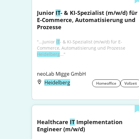
Junior 
IT
- & KI-Spezialist (m/w/d) für 
E-Commerce, Automatisierung und 
Prozesse
"...Junior 
IT
- & KI-Spezialist (m/w/d) für E-
Commerce, Automatisierung und Prozesse 
Heidelberg
..."
neoLab Migge GmbH
Heidelberg
Homeoffice
Vollzeit
Healthcare 
IT
 Implementation 
Engineer (m/w/d)