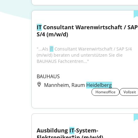
IT
 Consultant Warenwirtschaft / SAP 
S/4 (m/w/d)
"...Als 
IT
 Consultant Warenwirtschaft / SAP S/4 
(m/w/d) beraten und unterstützen Sie die 
BAUHAUS Fachcentren..."
BAUHAUS
Mannheim, Raum
Heidelberg
Homeoffice
Vollzeit
Ausbildung 
IT
-System-
Elektroniker*in (m/w/d)