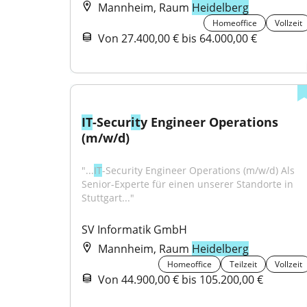
Mannheim, Raum
Heidelberg
Homeoffice
Vollzeit
Von 27.400,00 € bis 64.000,00 €
IT
-Secur
it
y Engineer Operations 
(m/w/d)
"...
IT
-Security Engineer Operations (m/w/d) Als 
Senior-Experte für einen unserer Standorte in 
Stuttgart..."
SV Informatik GmbH
Mannheim, Raum
Heidelberg
Homeoffice
Teilzeit
Vollzeit
Von 44.900,00 € bis 105.200,00 €