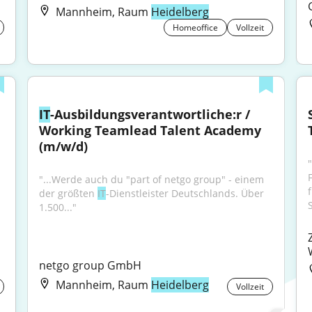
Mannheim, Raum
Heidelberg
Homeoffice
Vollzeit
IT
-Ausbildungsverantwortliche:r / 
Working Teamlead Talent Academy 
(m/w/d)
"...Werde auch du "part of netgo group" - einem 
der größten 
IT
-Dienstleister Deutschlands. Über 
S
1.500..."
netgo group GmbH
Mannheim, Raum
Heidelberg
Vollzeit