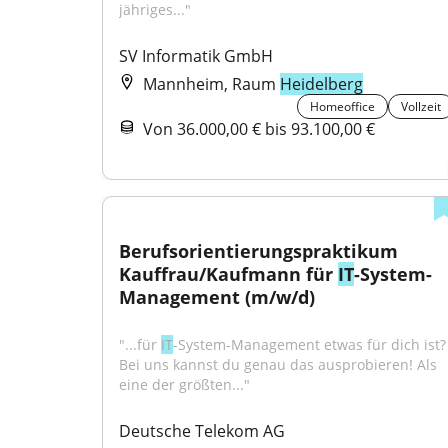
jähriges..."
SV Informatik GmbH
Mannheim, Raum
Heidelberg
Homeoffice
Vollzeit
Von 36.000,00 € bis 93.100,00 €
Berufsorientierungspraktikum 
Kauffrau/Kaufmann für 
IT
-System-
Management (m/w/d)
"...für 
IT
-System-Management etwas für dich ist? 
Bei uns kannst du genau das ausprobieren! Als 
eine der größten..."
Deutsche Telekom AG