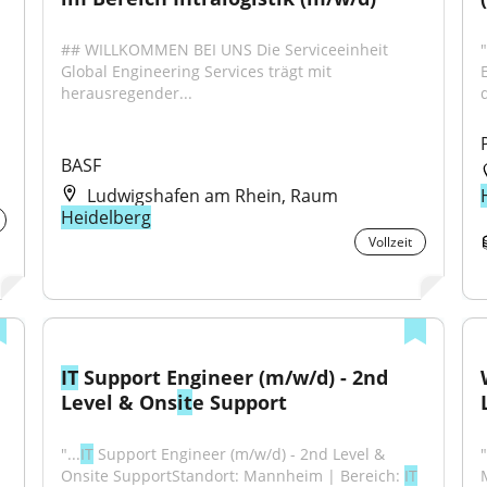
## WILLKOMMEN BEI UNS Die Serviceeinheit 
Global Engineering Services trägt mit 
herausregender...
BASF
Ludwigshafen am Rhein, Raum
Heidelberg
Vollzeit
IT
 Support Engineer (m/w/d) - 2nd 
Level & Ons
it
e Support
"...
IT
 Support Engineer (m/w/d) - 2nd Level & 
Onsite SupportStandort: Mannheim | Bereich: 
IT