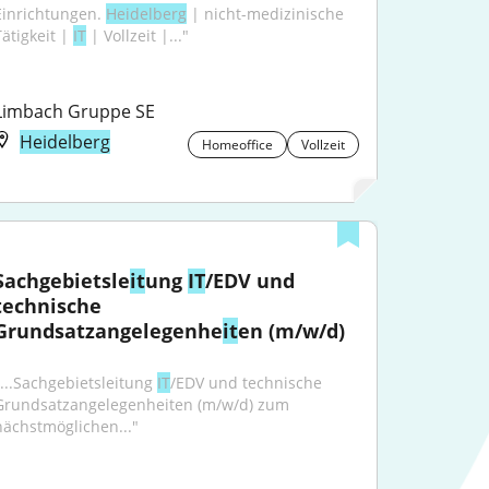
Einrichtungen. 
Heidelberg
 | nicht-medizinische 
ätigkeit | 
IT
 | Vollzeit |..."
Limbach Gruppe SE
Heidelberg
Homeoffice
Vollzeit
Sachgebietsle
it
ung 
IT
/EDV und 
technische 
Grundsatzangelegenhe
it
en (m/w/d)
"...Sachgebietsleitung 
IT
/EDV und technische 
Grundsatzangelegenheiten (m/w/d) zum 
nächstmöglichen..."