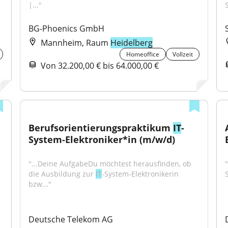
|..."
BG-Phoenics GmbH
Mannheim, Raum
Heidelberg
Homeoffice
Vollzeit
Von 32.200,00 € bis 64.000,00 €
Berufsorientierungspraktikum 
IT
-
System-Elektroniker*in (m/w/d)
"...Deine AufgabeDu möchtest herausfinden, ob 
die Ausbildung zur 
IT
-System-Elektronikerin 
bzw..."
Deutsche Telekom AG