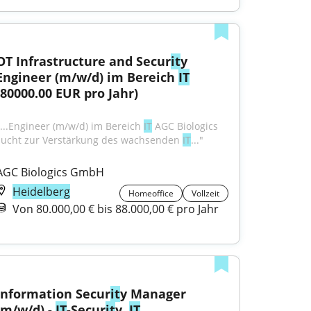
OT Infrastructure and Secur
it
y 
Engineer (m/w/d) im Bereich 
IT
(80000.00 EUR pro Jahr)
"...Engineer (m/w/d) im Bereich 
IT
 AGC Biologics 
sucht zur Verstärkung des wachsenden 
IT
..."
AGC Biologics GmbH
Heidelberg
Homeoffice
Vollzeit
Von 80.000,00 € bis 88.000,00 € pro Jahr
Information Secur
it
y Manager 
(m/w/d) - 
IT
-Secur
it
y, 
IT