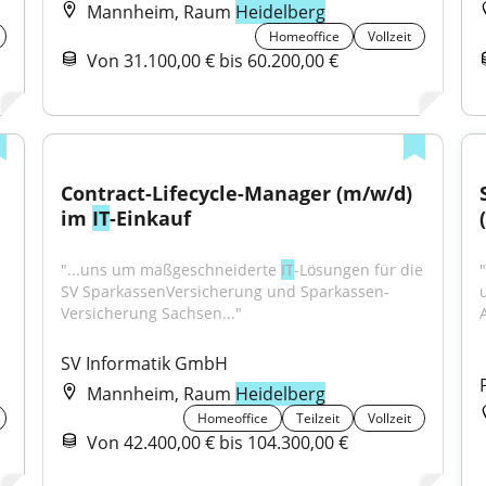
Mannheim, Raum
Heidelberg
Homeoffice
Vollzeit
Von 31.100,00 € bis 60.200,00 €
Contract-Lifecycle-Manager (m/w/d) 
im 
IT
-Einkauf
"...uns um maßgeschneiderte 
IT
-Lösungen für die 
SV SparkassenVersicherung und Sparkassen-
Versicherung Sachsen..."
SV Informatik GmbH
Mannheim, Raum
Heidelberg
Homeoffice
Teilzeit
Vollzeit
Von 42.400,00 € bis 104.300,00 €