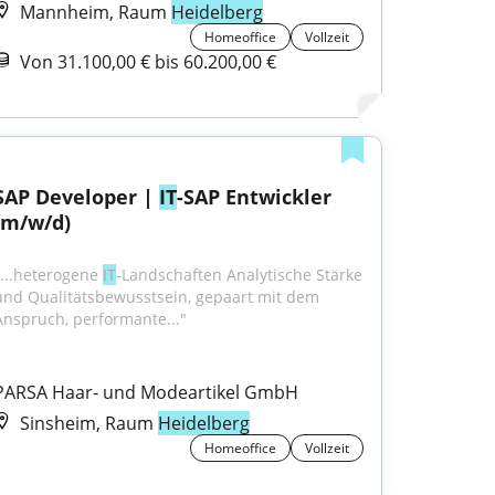
Mannheim, Raum
Heidelberg
Homeoffice
Vollzeit
Von 31.100,00 € bis 60.200,00 €
SAP Developer | 
IT
-SAP Entwickler 
(m/w/d)
"...heterogene 
IT
-Landschaften Analytische Stärke 
und Qualitätsbewusstsein, gepaart mit dem 
Anspruch, performante..."
PARSA Haar- und Modeartikel GmbH
Sinsheim, Raum
Heidelberg
Homeoffice
Vollzeit