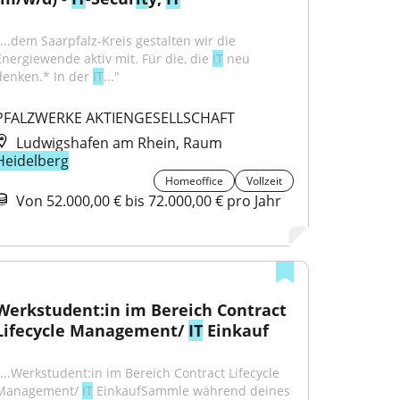
"...dem Saarpfalz-Kreis gestalten wir die 
Energiewende aktiv mit. Für die, die 
IT
 neu 
denken.* In der 
IT
..."
PFALZWERKE AKTIENGESELLSCHAFT
Ludwigshafen am Rhein, Raum
Heidelberg
Homeoffice
Vollzeit
Von 52.000,00 € bis 72.000,00 € pro Jahr
Werkstudent:in im Bereich Contract 
Lifecycle Management/ 
IT
 Einkauf
"...Werkstudent:in im Bereich Contract Lifecycle 
Management/ 
IT
 EinkaufSammle während deines 