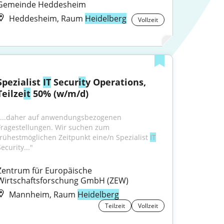
Gemeinde Heddesheim
Heddesheim, Raum
Heidelberg
Vollzeit
Spezialist 
IT
 Secur
it
y Operations, 
Teilze
it
 50% (w/m/d)
"...daher auf anwendungsbezogenen 
Fragestellungen. Wir suchen zum 
frühestmöglichen Zeitpunkt eine/n Spezialist 
IT
ecurity..."
Zentrum für Europäische 
Wirtschaftsforschung GmbH (ZEW)
Mannheim, Raum
Heidelberg
Teilzeit
Vollzeit