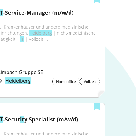
IT
-Service-Manager (m/w/d)
"...Krankenhäuser und andere medizinische 
Einrichtungen. 
Heidelberg
 | nicht-medizinische 
ätigkeit | 
IT
 | Vollzeit |..."
Limbach Gruppe SE
Heidelberg
Homeoffice
Vollzeit
IT
-Secur
it
y Specialist (m/w/d)
"...Krankenhäuser und andere medizinische 