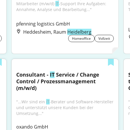
Mitarbeiter (m/w/d) 
IT
-Support Ihre Aufgaben: 
Annahme, Analyse und Bearbeitung..."
T
pfenning logistics GmbH
Heddesheim, Raum
Heidelberg
Homeoffice
Vollzeit
Consultant - 
IT
 Service / Change 
Control / Prozessmanagement 
(m/w/d)
"...Wir sind ein 
IT
-Berater und Software-Hersteller 
und unterstützt unsere Kunden bei der 
Umsetzung..."
oxando GmbH