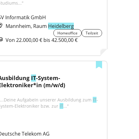
Studiums..."
SV Informatik GmbH
Mannheim, Raum
Heidelberg
Homeoffice
Teilzeit
Von 22.000,00 € bis 42.500,00 €
Ausbildung 
IT
-System-
Elektroniker*in (m/w/d)
"...Deine AufgabeIn unserer Ausbildung zum 
IT
-
System-Elektroniker bzw. zur 
IT
..."
Deutsche Telekom AG