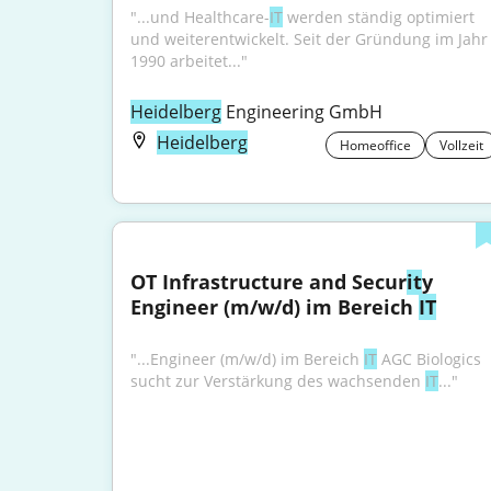
"...und Healthcare-
IT
 werden ständig optimiert 
und weiterentwickelt. Seit der Gründung im Jahr 
1990 arbeitet..."
Heidelberg
 Engineering GmbH
Heidelberg
Homeoffice
Vollzeit
OT Infrastructure and Secur
it
y 
Engineer (m/w/d) im Bereich 
IT
"...Engineer (m/w/d) im Bereich 
IT
 AGC Biologics 
sucht zur Verstärkung des wachsenden 
IT
..."