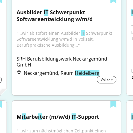
Ausbilder 
IT
 Schwerpunkt 
Softwareentwicklung w/m/d
"...wir ab sofort einen Ausbilder 
IT
 Schwerpunkt 
T
Softwareentwicklung w/m/d in Vollzeit. 
Berufspraktische Ausbildung..."
SRH Berufsbildungswerk Neckargemünd 
GmbH
Neckargemünd, Raum
Heidelberg
Vollzeit
M
it
arbe
it
er (m/w/d) 
IT
-Support
"...wir zum nächstmöglichen Zeitpunkt einen 