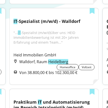
IT
-Spezialist (m/w/d) - Walldorf
"...
IT
-Spezialist (m/w/d)Über uns: HEID 
Immobilienbewertung ist mit 20+ Jahren 
Erfahrung und einem Team..."
Heid Immobilien GmbH
Walldorf, Raum
Heidelberg
Homeoffice
Vollzeit
Von 38.800,00 € bis 102.300,00 €
Praktikum 
IT
 und Automatisierung 
im Bereich Intralogistik (m/w/d)