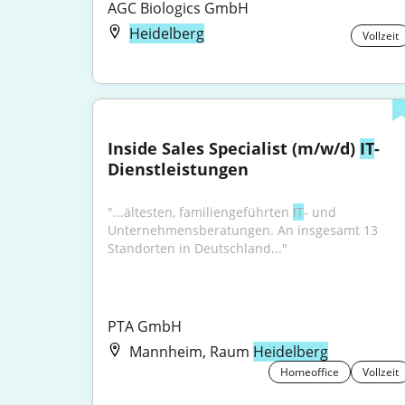
AGC Biologics GmbH
Heidelberg
Vollzeit
Inside Sales Specialist (m/w/d) 
IT
-
Dienstleistungen
"...ältesten, familiengeführten 
IT
- und 
Unternehmensberatungen. An insgesamt 13 
Standorten in Deutschland..."
PTA GmbH
Mannheim, Raum
Heidelberg
Homeoffice
Vollzeit