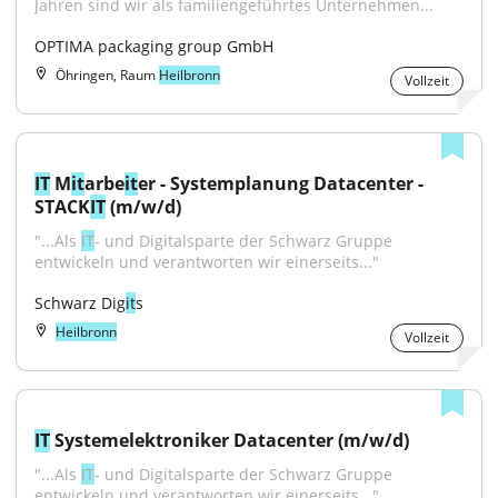
Jahren sind wir als familiengeführtes Unternehmen...
OPTIMA packaging group GmbH
Öhringen, Raum
Heilbronn
Vollzeit
IT
 M
it
arbe
it
er - Systemplanung Datacenter - 
STACK
IT
 (m/w/d)
"...Als 
IT
- und Digitalsparte der Schwarz Gruppe 
entwickeln und verantworten wir einerseits..."
Schwarz Dig
it
s
Heilbronn
Vollzeit
IT
 Systemelektroniker Datacenter (m/w/d)
"...Als 
IT
- und Digitalsparte der Schwarz Gruppe 
entwickeln und verantworten wir einerseits..."