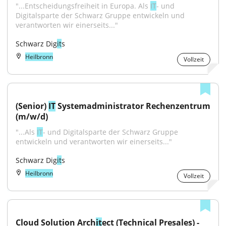
"...Entscheidungsfreiheit in Europa. Als 
IT
- und 
Digitalsparte der Schwarz Gruppe entwickeln und 
verantworten wir einerseits..."
Schwarz Dig
it
s
Heilbronn
Vollzeit
(Senior) 
IT
 Systemadministrator Rechenzentrum 
(m/w/d)
"...Als 
IT
- und Digitalsparte der Schwarz Gruppe 
entwickeln und verantworten wir einerseits..."
Schwarz Dig
it
s
Heilbronn
Vollzeit
Cloud Solution Arch
it
ect (Technical Presales) - 