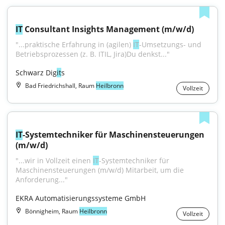
IT
 Consultant Insights Management (m/w/d)
"...praktische Erfahrung in (agilen) 
IT
-Umsetzungs- und 
Betriebsprozessen (z. B. ITIL, Jira)Du denkst..."
Schwarz Dig
it
s
Bad Friedrichshall, Raum
Heilbronn
Vollzeit
IT
-Systemtechniker für Maschinensteuerungen 
(m/w/d)
"...wir in Vollzeit einen 
IT
-Systemtechniker für 
Maschinensteuerungen (m/w/d) Mitarbeit, um die 
Anforderung..."
EKRA Automatisierungssysteme GmbH
Bönnigheim, Raum
Heilbronn
Vollzeit