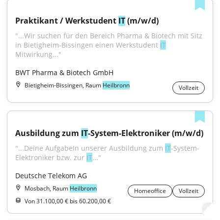
Praktikant / Werkstudent 
IT
 (m/w/d)
"...Wir suchen für den Bereich Pharma & Biotech mit Sitz 
in Bietigheim-Bissingen einen Werkstudent 
IT
Mitwirkung..."
BWT Pharma & Biotech GmbH
Bietigheim-Bissingen, Raum
Heilbronn
Vollzeit
Ausbildung zum 
IT
-System-Elektroniker (m/w/d)
"...Deine AufgabeIn unserer Ausbildung zum 
IT
-System-
Elektroniker bzw. zur 
IT
..."
Deutsche Telekom AG
Mosbach, Raum
Heilbronn
Homeoffice
Vollzeit
Von 31.100,00 € bis 60.200,00 €