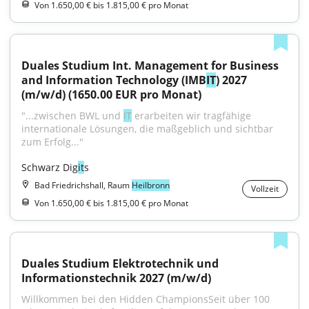
Von 1.650,00 € bis 1.815,00 € pro Monat
Duales Studium Int. Management for Business 
and Information Technology (IMB
IT
) 2027 
(m/w/d) (1650.00 EUR pro Monat)
"...zwischen BWL und 
IT
 erarbeiten wir tragfähige 
internationale Lösungen, die maßgeblich und sichtbar 
zum Erfolg..."
Schwarz Dig
it
s
Bad Friedrichshall, Raum
Heilbronn
Vollzeit
Von 1.650,00 € bis 1.815,00 € pro Monat
Duales Studium Elektrotechnik und 
Informationstechnik 2027 (m/w/d)
Willkommen bei den Hidden ChampionsSeit über 100 