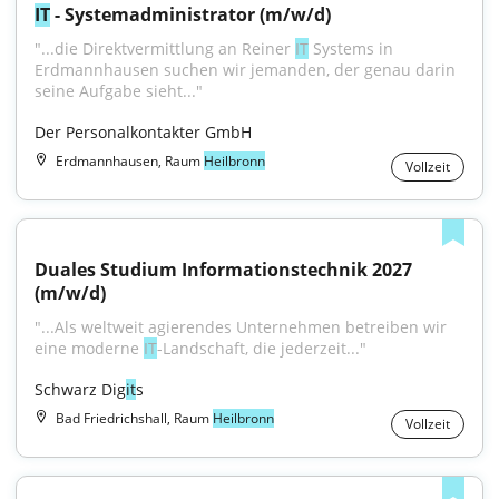
IT
 - Systemadministrator (m/w/d)
"...die Direktvermittlung an Reiner 
IT
 Systems in 
Erdmannhausen suchen wir jemanden, der genau darin 
seine Aufgabe sieht..."
Der Personalkontakter GmbH
Erdmannhausen, Raum
Heilbronn
Vollzeit
Duales Studium Informationstechnik 2027 
(m/w/d)
"...Als weltweit agierendes Unternehmen betreiben wir 
eine moderne 
IT
-Landschaft, die jederzeit..."
Schwarz Dig
it
s
Bad Friedrichshall, Raum
Heilbronn
Vollzeit