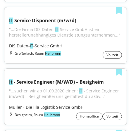
IT
 Service Disponent (m/w/d)
"...Die Firma DIS Daten-
IT
-Service GmbH ist ein 
herstellerunabhängiges Dienstleistungsunternehmen..."
DIS Daten-
IT
-Service GmbH
Großerlach, Raum
Heilbronn
Vollzeit
It
 - Service Engineer (M/W/D) – Besigheim
"...suchen wir ab 01.09.2026 einen: 
IT
 - Service Engineer 
(m/w/d) – BesigheimBei uns gestaltest du aktiv..."
Müller - Die lila Logistik Service GmbH
Besigheim, Raum
Heilbronn
Homeoffice
Vollzeit