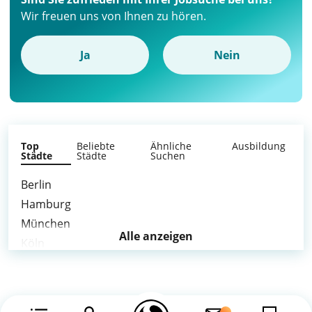
Wir freuen uns von Ihnen zu hören.
Ja
Nein
Top
Beliebte
Ähnliche
Ausbildung
Städte
Städte
Suchen
Berlin
Hamburg
München
Alle anzeigen
Köln
Frankfurt am Main
Stuttgart
Düsseldorf