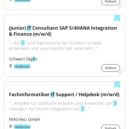
Vollzeit
(Junior) 
IT
 Consultant SAP S/4HANA Integration 
& Finance (m/w/d)
"...Als 
IT
- und Digitalsparte der Schwarz Gruppe 
entwickeln und verantworten wir einerseits..."
Schwarz Dig
it
s
Heilbronn
Vollzeit
Fachinformatiker 
IT
 Support / Helpdesk (m/w/d)
"...Projekte für namhafte Anbieter und Entwickler von 
IT
-
Lösungen für smarte Integration von 
IT
..."
FERCHAU GmbH
Heilbronn
Vollzeit