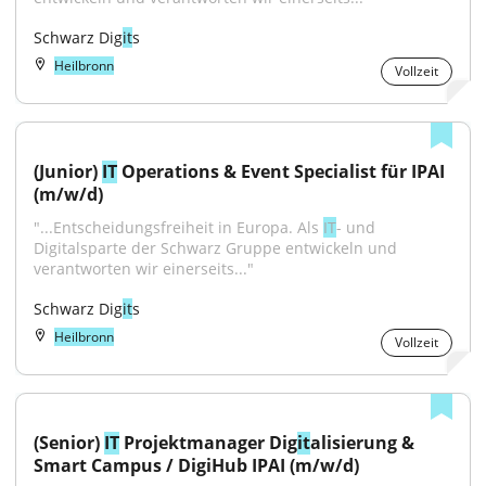
Schwarz Dig
it
s
Heilbronn
Vollzeit
(Junior) 
IT
 Operations & Event Specialist für IPAI 
(m/w/d)
"...Entscheidungsfreiheit in Europa. Als 
IT
- und 
Digitalsparte der Schwarz Gruppe entwickeln und 
verantworten wir einerseits..."
Schwarz Dig
it
s
Heilbronn
Vollzeit
(Senior) 
IT
 Projektmanager Dig
it
alisierung & 
Smart Campus / DigiHub IPAI (m/w/d)