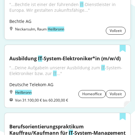
"...Bechtle ist einer der führenden 
IT
-Dienstleister in 
Europa. Wir gestalten zukunftsfähige..."
Bechtle AG
Neckarsulm, Raum
Heilbronn
Vollzeit
Ausbildung 
IT
-System-Elektroniker*in (m/w/d)
"...Deine AufgabeIn unserer Ausbildung zum 
IT
-System-
Elektroniker bzw. zur 
IT
..."
Deutsche Telekom AG
Heilbronn
Homeoffice
Vollzeit
Von 31.100,00 € bis 60.200,00 €
Berufsorientierungspraktikum 
Kauffrau/Kaufmann für 
IT
-System-Management 