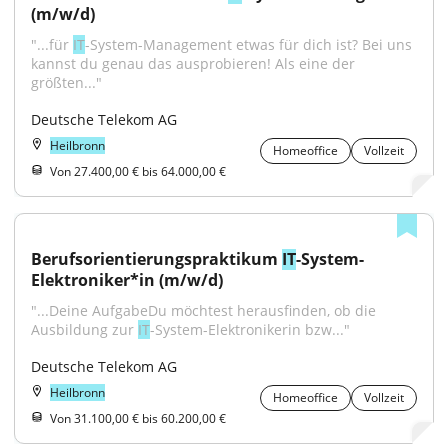
(m/w/d)
"...für 
IT
-System-Management etwas für dich ist? Bei uns 
kannst du genau das ausprobieren! Als eine der 
größten..."
Deutsche Telekom AG
Heilbronn
Homeoffice
Vollzeit
Von 27.400,00 € bis 64.000,00 €
Berufsorientierungspraktikum 
IT
-System-
Elektroniker*in (m/w/d)
"...Deine AufgabeDu möchtest herausfinden, ob die 
Ausbildung zur 
IT
-System-Elektronikerin bzw..."
Deutsche Telekom AG
Heilbronn
Homeoffice
Vollzeit
Von 31.100,00 € bis 60.200,00 €