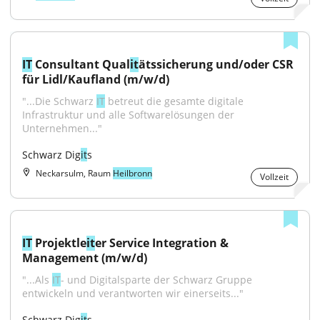
IT
 Consultant Qual
it
ätssicherung und/oder CSR 
für Lidl/Kaufland (m/w/d)
"...Die Schwarz 
IT
 betreut die gesamte digitale 
Infrastruktur und alle Softwarelösungen der 
Unternehmen..."
Schwarz Dig
it
s
Neckarsulm, Raum
Heilbronn
Vollzeit
IT
 Projektle
it
er Service Integration & 
Management (m/w/d)
"...Als 
IT
- und Digitalsparte der Schwarz Gruppe 
entwickeln und verantworten wir einerseits..."
Schwarz Dig
it
s