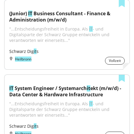
(Junior) 
IT
 Business Consultant - Finance & 
Administration (m/w/d)
"...Entscheidungsfreiheit in Europa. Als 
IT
- und 
Digitalsparte der Schwarz Gruppe entwickeln und 
verantworten wir einerseits..."
Schwarz Dig
it
s
Heilbronn
Vollzeit
IT
 System Engineer / Systemarch
it
ekt (m/w/d) - 
Data Center & Hardware Infrastructure
"...Entscheidungsfreiheit in Europa. Als 
IT
- und 
Digitalsparte der Schwarz Gruppe entwickeln und 
verantworten wir einerseits..."
Schwarz Dig
it
s
Heilbronn