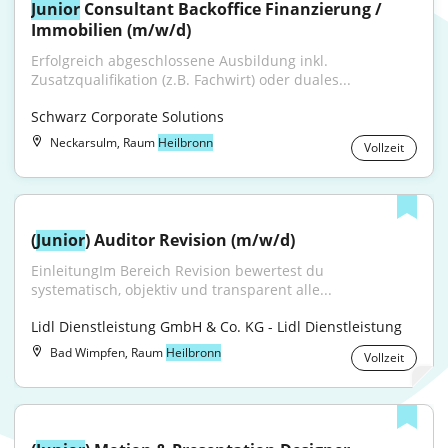
Junior
 Consultant Backoffice Finanzierung / 
Immobilien (m/w/d)
Erfolgreich abgeschlossene Ausbildung inkl. 
Zusatzqualifikation (z.B. Fachwirt) oder duales...
Schwarz Corporate Solutions
Neckarsulm, Raum
Heilbronn
Vollzeit
(
Junior
) Auditor Revision (m/w/d)
EinleitungIm Bereich Revision bewertest du 
systematisch, objektiv und transparent alle...
Lidl Dienstleistung GmbH & Co. KG - Lidl Dienstleistung
Bad Wimpfen, Raum
Heilbronn
Vollzeit