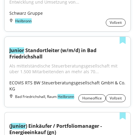
Entwicklung und Umsetzung von...
Schwarz Gruppe
Heilbronn
Vollzeit
Junior
 Standortleiter (w/m/d) in Bad 
Friedrichshall
Als mittelständische Steuerberatungsgesellschaft mit 
über 1.500 Mitarbeitenden an mehr als 70...
ECOVIS RTS BW Steuerberatungsgesellschaft GmbH & Co. 
KG
Bad Friedrichshall, Raum
Heilbronn
Homeoffice
Vollzeit
(
Junior
) Einkäufer / Portfoliomanager - 
Energieeinkauf (gn)