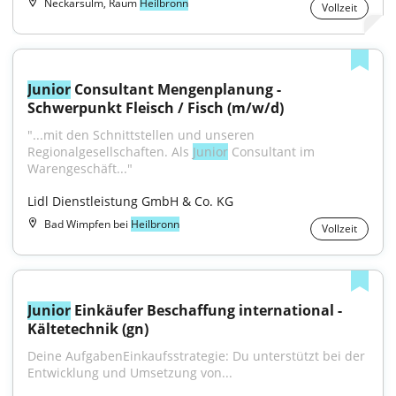
Neckarsulm, Raum
Heilbronn
Vollzeit
Junior
 Consultant Mengenplanung - 
Schwerpunkt Fleisch / Fisch (m/w/d)
"...mit den Schnittstellen und unseren 
Regionalgesellschaften. Als 
Junior
 Consultant im 
Warengeschäft..."
Lidl Dienstleistung GmbH & Co. KG
Bad Wimpfen bei
Heilbronn
Vollzeit
Junior
 Einkäufer Beschaffung international - 
Kältetechnik (gn)
Deine AufgabenEinkaufsstrategie: Du unterstützt bei der 
Entwicklung und Umsetzung von...