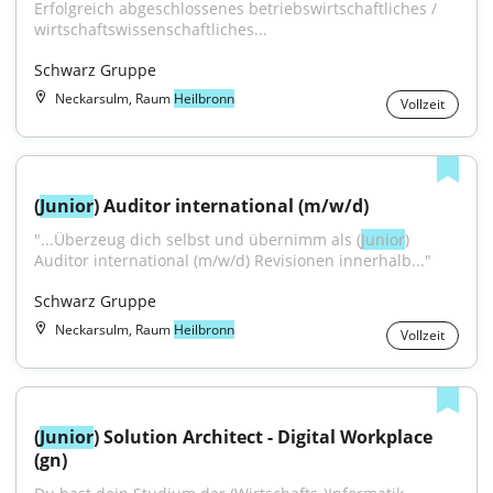
Erfolgreich abgeschlossenes betriebswirtschaftliches / 
wirtschaftswissenschaftliches...
Schwarz Gruppe
Neckarsulm, Raum
Heilbronn
Vollzeit
(
Junior
) Auditor international (m/w/d)
"...Überzeug dich selbst und übernimm als (
Junior
) 
Auditor international (m/w/d) Revisionen innerhalb..."
Schwarz Gruppe
Neckarsulm, Raum
Heilbronn
Vollzeit
(
Junior
) Solution Architect - Digital Workplace 
(gn)