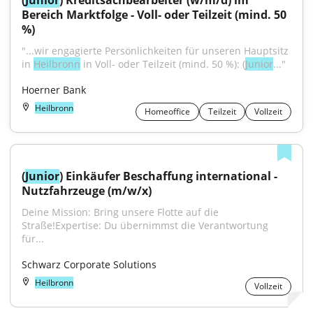
(
Junior
) Kreditsachbearbeiter (w/m/d) im 
Bereich Marktfolge - Voll- oder Teilzeit (mind. 50 
%)
"...wir engagierte Persönlichkeiten für unseren Hauptsitz 
in 
Heilbronn
 in Voll- oder Teilzeit (mind. 50 %): (
Junior
..."
Hoerner Bank
Heilbronn
Homeoffice
Teilzeit
Vollzeit
(
Junior
) Einkäufer Beschaffung international - 
Nutzfahrzeuge (m/w/x)
Deine Mission: Bring unsere Flotte auf die 
Straße!Expertise: Du übernimmst die Verantwortung 
für...
Schwarz Corporate Solutions
Heilbronn
Vollzeit