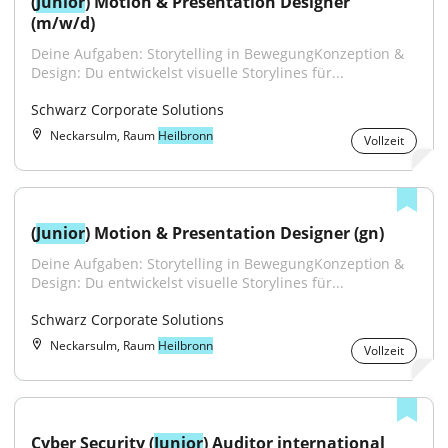
(
Junior
) Motion & Presentation Designer 
(m/w/d)
Deine Aufgaben: Storytelling in BewegungKonzeption & 
Design: Du entwickelst visuelle Storylines für...
Schwarz Corporate Solutions
Neckarsulm, Raum
Heilbronn
Vollzeit
(
Junior
) Motion & Presentation Designer (gn)
Deine Aufgaben: Storytelling in BewegungKonzeption & 
Design: Du entwickelst visuelle Storylines für...
Schwarz Corporate Solutions
Neckarsulm, Raum
Heilbronn
Vollzeit
Cyber Security (
Junior
) Auditor international 