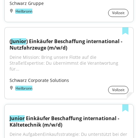
Schwarz Gruppe
Heilbronn
Vollzeit
(
Junior
) Einkäufer Beschaffung international - 
Nutzfahrzeuge (m/w/d)
Deine Mission: Bring unsere Flotte auf die 
Straße!Expertise: Du übernimmst die Verantwortung 
für...
Schwarz Corporate Solutions
Heilbronn
Vollzeit
Junior
 Einkäufer Beschaffung international - 
Kältetechnik (m/w/d)
Deine AufgabenEinkaufsstrategie: Du unterstützt bei der 