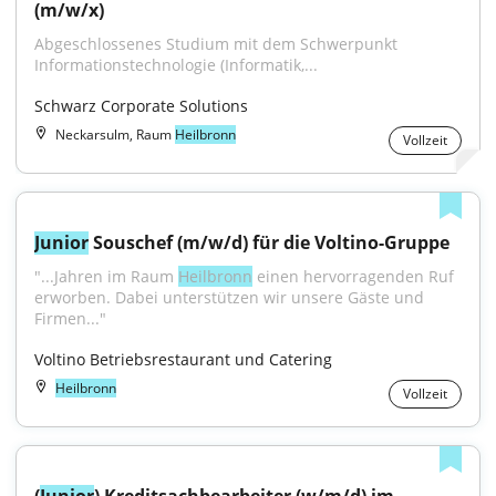
(m/w/x)
Abgeschlossenes Studium mit dem Schwerpunkt 
Informationstechnologie (Informatik,...
Schwarz Corporate Solutions
Neckarsulm, Raum
Heilbronn
Vollzeit
Junior
 Souschef (m/w/d) für die Voltino-Gruppe
"...Jahren im Raum 
Heilbronn
 einen hervorragenden Ruf 
erworben. Dabei unterstützen wir unsere Gäste und 
Firmen..."
Voltino Betriebsrestaurant und Catering
Heilbronn
Vollzeit