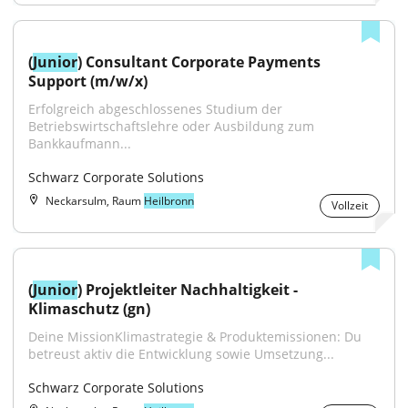
(
Junior
) Consultant Corporate Payments 
Support (m/w/x)
Erfolgreich abgeschlossenes Studium der 
Betriebswirtschaftslehre oder Ausbildung zum 
Bankkaufmann...
Schwarz Corporate Solutions
Neckarsulm, Raum
Heilbronn
Vollzeit
(
Junior
) Projektleiter Nachhaltigkeit - 
Klimaschutz (gn)
Deine MissionKlimastrategie & Produktemissionen: Du 
betreust aktiv die Entwicklung sowie Umsetzung...
Schwarz Corporate Solutions