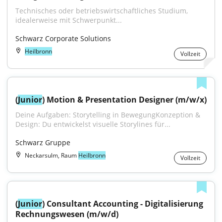
Technisches oder betriebswirtschaftliches Studium, 
idealerweise mit Schwerpunkt...
Schwarz Corporate Solutions
Heilbronn
Vollzeit
(
Junior
) Motion & Presentation Designer (m/w/x)
Deine Aufgaben: Storytelling in BewegungKonzeption & 
Design: Du entwickelst visuelle Storylines für...
Schwarz Gruppe
Neckarsulm, Raum
Heilbronn
Vollzeit
(
Junior
) Consultant Accounting - Digitalisierung 
Rechnungswesen (m/w/d)