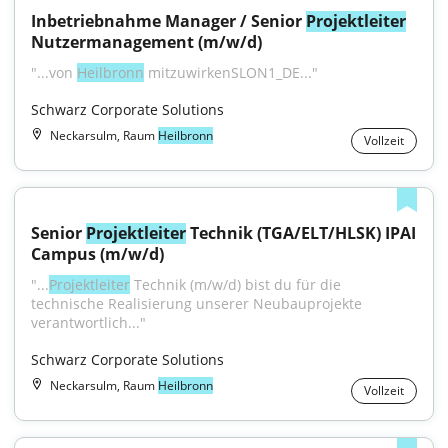
Inbetriebnahme Manager / Senior 
Projektleiter
Nutzermanagement (m/w/d)
"...von 
Heilbronn
 mitzuwirkenSLON1_DE..."
Schwarz Corporate Solutions
Neckarsulm, Raum
Heilbronn
Vollzeit
Senior 
Projektleiter
 Technik (TGA/ELT/HLSK) IPAI 
Campus (m/w/d)
"...
Projektleiter
 Technik (m/w/d) bist du für die 
technische Realisierung unserer Neubauprojekte 
verantwortlich..."
Schwarz Corporate Solutions
Neckarsulm, Raum
Heilbronn
Vollzeit