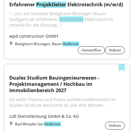
Erfahrener 
Projektleiter
 Elektrotechnik (m/w/d)
"...uns am Standort Bietigheim-Bissingen (Raum 
Stuttgart) als erfahrener 
Projektleiter
 Elektrotechnik 
(m/w/d) für die Planung..."
wpd construction GmbH
Bietigheim-Bissingen, Raum
Heilbronn
Homeoffice
Vollzeit
Duales Studium Bauingenieurwesen - 
Projektmanagement / Hochbau im 
Immobilienbereich 2027
Du willst Theorie und Praxis perfekt kombinieren? Im 
dualen Studium wechselst du alle drei Monate...
Lidl Dienstleistung GmbH & Co. KG
Bad Wimpfen bei
Heilbronn
Vollzeit