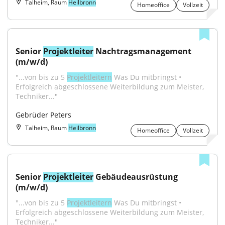
Talheim, Raum
Heilbronn
Homeoffice
Vollzeit
Senior 
Projektleiter
 Nachtragsmanagement 
(m/w/d)
"...von bis zu 5 
Projektleitern
 Was Du mitbringst • 
Erfolgreich abgeschlossene Weiterbildung zum Meister, 
Techniker..."
Gebrüder Peters
Talheim, Raum
Heilbronn
Homeoffice
Vollzeit
Senior 
Projektleiter
 Gebäudeausrüstung 
(m/w/d)
"...von bis zu 5 
Projektleitern
 Was Du mitbringst • 
Erfolgreich abgeschlossene Weiterbildung zum Meister, 
Techniker..."