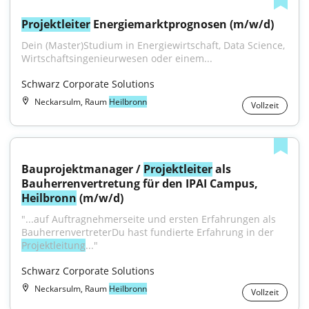
Projektleiter
 Energiemarktprognosen (m/w/d)
Dein (Master)Studium in Energiewirtschaft, Data Science, 
Wirtschaftsingenieurwesen oder einem...
Schwarz Corporate Solutions
Neckarsulm, Raum
Heilbronn
Vollzeit
Bauprojektmanager / 
Projektleiter
 als 
Bauherrenvertretung für den IPAI Campus, 
Heilbronn
 (m/w/d)
"...auf Auftragnehmerseite und ersten Erfahrungen als 
BauherrenvertreterDu hast fundierte Erfahrung in der 
Projektleitung
..."
Schwarz Corporate Solutions
Neckarsulm, Raum
Heilbronn
Vollzeit