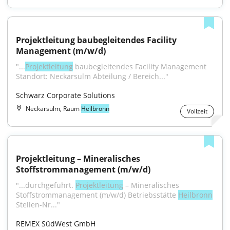
Projektleitung baubegleitendes Facility 
Management (m/w/d)
"...
Projektleitung
 baubegleitendes Facility Management 
Standort: Neckarsulm Abteilung / Bereich..."
Schwarz Corporate Solutions
Neckarsulm, Raum
Heilbronn
Vollzeit
Projektleitung – Mineralisches 
Stoffstrommanagement (m/w/d)
"...durchgeführt. 
Projektleitung
 – Mineralisches 
Stoffstrommanagement (m/w/d) Betriebsstätte 
Heilbronn
Stellen-Nr..."
REMEX SüdWest GmbH