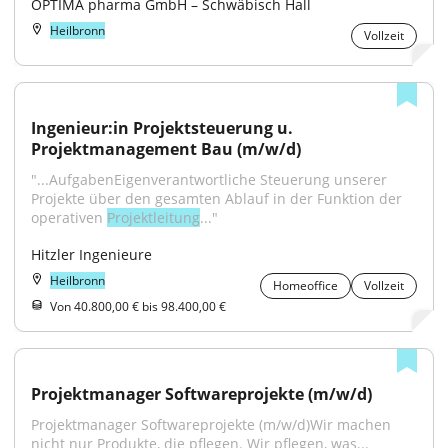
OPTIMA pharma GmbH – Schwäbisch Hall
Heilbronn
Vollzeit
Ingenieur:in Projektsteuerung u. 
Projektmanagement Bau (m/w/d)
"...AufgabenEigenverantwortliche Steuerung unserer 
Projekte über den gesamten Ablauf in der Funktion der 
operativen 
Projektleitung
..."
Hitzler Ingenieure
Heilbronn
Homeoffice
Vollzeit
Von 40.800,00 € bis 98.400,00 €
Projektmanager Softwareprojekte (m/w/d)
Projektmanager Softwareprojekte (m/w/d)Wir machen 
nicht nur Produkte, die pflegen. Wir pflegen, was...