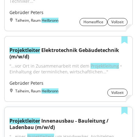
Techniker..."
Gebrüder Peters
Talheim, Raum
Heilbronn
Homeoffice
Vollzeit
Projektleiter
 Elektrotechnik Gebäudetechnik 
(m/w/d)
"...vor Ort in Zusammenarbeit mit dem 
Projektleitung
 • 
Einhaltung der terminlichen, wirtschaftlichen..."
Gebrüder Peters
Talheim, Raum
Heilbronn
Vollzeit
Projektleiter
 Innenausbau - Bauleitung / 
Ladenbau (m/w/d)
"...eines 
Projektleiters
 um Handwerker, Architekten, 