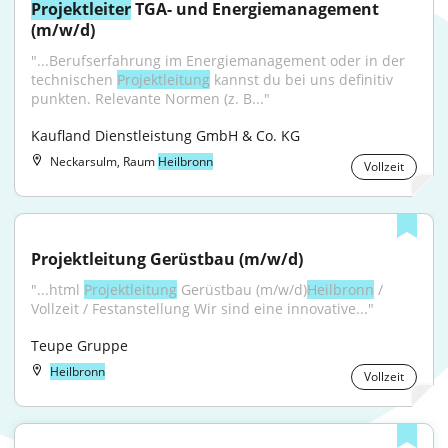
Projektleiter
 TGA- und Energiemanagement 
(m/w/d)
"...Berufserfahrung im Energiemanagement oder in der 
technischen 
Projektleitung
 kannst du bei uns definitiv 
punkten. Relevante Normen (z. B..."
Kaufland Dienstleistung GmbH & Co. KG
Neckarsulm, Raum
Heilbronn
Vollzeit
Projektleitung Gerüstbau (m/w/d)
"...html 
Projektleitung
 Gerüstbau (m/w/d)
Heilbronn
 / 
Vollzeit / Festanstellung Wir sind eine innovative..."
Teupe Gruppe
Heilbronn
Vollzeit