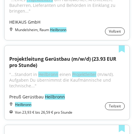
Bauherren, Lieferanten und Behörden in Einklang zu 
bringen..."
HEIKAUS GmbH
Mundelsheim, Raum
Heilbronn
Vollzeit
Projektleitung Gerüstbau (m/w/d) (23.93 EUR 
pro Stunde)
"...Standort in 
Heilbronn
 einen 
Projektleiter
 (m/w/d). 
Aufgaben Du übernimmst die Kaufmännische und 
technische..."
Preuß Gerüstbau 
Heilbronn
Heilbronn
Teilzeit
Von 23,93 € bis 26,59 € pro Stunde