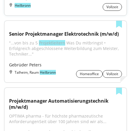
Heilbronn
Vollzeit
Senior Projektmanager Elektrotechnik (m/w/d)
"...von bis zu 5 
Projektleitern
 Was Du mitbringst • 
Erfolgreich abgeschlossene Weiterbildung zum Meister, 
Techniker..."
Gebrüder Peters
Talheim, Raum
Heilbronn
Homeoffice
Vollzeit
Projektmanager Automatisierungstechnik 
(m/w/d)
OPTIMA pharma - für höchste pharmazeutische 
AnforderungenSeit über 100 Jahren sind wir als...