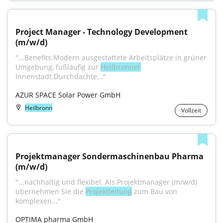
Project Manager - Technology Development 
(m/w/d)
"...Benefits.Modern ausgestattete Arbeitsplätze in grüner 
Umgebung, fußläufig zur 
Heilbronner
Innenstadt.Durchdachte..."
AZUR SPACE Solar Power GmbH
Heilbronn
Vollzeit
Projektmanager Sondermaschinenbau Pharma 
(m/w/d)
"...nachhaltig und flexibel. Als Projektmanager (m/w/d) 
übernehmen Sie die 
Projektleitung
 zum Bau von 
komplexen..."
OPTIMA pharma GmbH