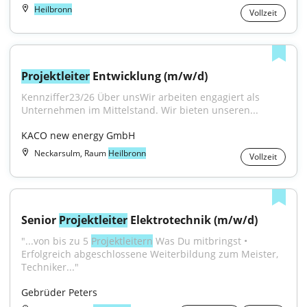
Heilbronn
Vollzeit
Projektleiter
 Entwicklung (m/w/d)
Kennziffer23/26 Über unsWir arbeiten engagiert als 
Unternehmen im Mittelstand. Wir bieten unseren...
KACO new energy GmbH
Neckarsulm, Raum
Heilbronn
Vollzeit
Senior 
Projektleiter
 Elektrotechnik (m/w/d)
"...von bis zu 5 
Projektleitern
 Was Du mitbringst • 
Erfolgreich abgeschlossene Weiterbildung zum Meister, 
Techniker..."
Gebrüder Peters