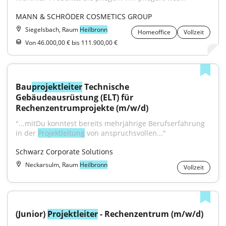
MANN & SCHRÖDER COSMETICS GROUP
Siegelsbach, Raum
Heilbronn
Homeoffice
Vollzeit
Von 46.000,00 € bis 111.900,00 €
Bau
projektleiter
 Technische 
Gebäudeausrüstung (ELT) für 
Rechenzentrumprojekte (m/w/d)
"...mitDu konntest bereits mehrjährige Berufserfahrung 
in der 
Projektleitung
 von anspruchsvollen..."
Schwarz Corporate Solutions
Neckarsulm, Raum
Heilbronn
Vollzeit
(Junior) 
Projektleiter
 - Rechenzentrum (m/w/d)