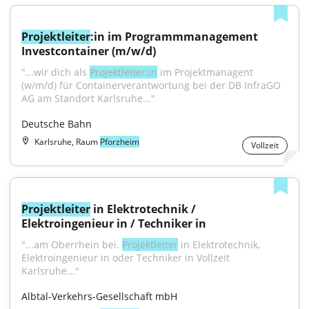
Projektleiter
:in im Programmmanagement 
Investcontainer (m/w/d)
"...wir dich als 
Projektleiter:in
 im Projektmanagent 
(w/m/d) für Containerverantwortung bei der DB InfraGO 
AG am Standort Karlsruhe..."
Deutsche Bahn
Karlsruhe, Raum
Pforzheim
Vollzeit
Projektleiter
 in Elektrotechnik / 
Elektroingenieur in / Techniker in
"...am Oberrhein bei. 
Projektleiter
 in Elektrotechnik, 
Elektroingenieur in oder Techniker in Vollzeit 
Karlsruhe..."
Albtal-Verkehrs-Gesellschaft mbH