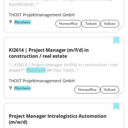
Koordination..."
THOST Projektmanagement GmbH
Pforzheim
Homeoffice
Teilzeit
Vollzeit
KI2614 | Project Manager (m/f/d) in 
construction / real estate
"...KI2614 | Project Manager (m/f/d) in construction / real 
estate** 
Pforzheim
 ## Your Tasks..."
THOST Projektmanagement GmbH
Pforzheim
Homeoffice
Vollzeit
Project Manager Intralogistics Automation 
(m/w/d)