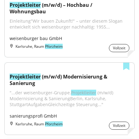
Projektleiter
 (m/w/d) – Hochbau / 
Wohnungsbau
Einleitung"Wir bauen Zukunft!" – unter diesem Slogan 
entwickelt sich weisenburger nachhaltig: 1955...
weisenburger bau GmbH
Karlsruhe, Raum
Pforzheim
Vollzeit
Projektleiter
 (m/w/d) Modernisierung & 
Sanierung
"...der weisenburger-Gruppe.
Projektleiter
 (m/w/d) 
Modernisierung & SanierungBerlin, Karlsruhe, 
StuttgartAufgabenGleichzeitige Steuerung..."
sanierungsprofi GmbH
Karlsruhe, Raum
Pforzheim
Vollzeit