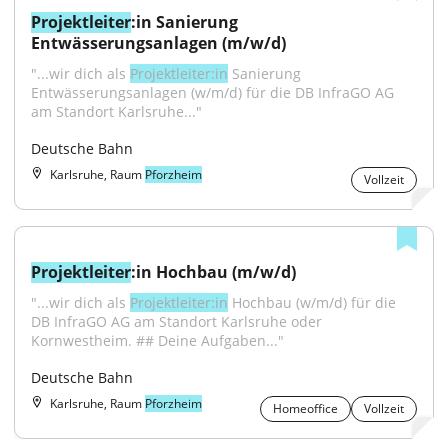
Projektleiter
:in Sanierung 
Entwässerungsanlagen (m/w/d)
"...wir dich als 
Projektleiter:in
 Sanierung 
Entwässerungsanlagen (w/m/d) für die DB InfraGO AG 
am Standort Karlsruhe..."
Deutsche Bahn
Karlsruhe, Raum
Pforzheim
Vollzeit
Projektleiter
:in Hochbau (m/w/d)
"...wir dich als 
Projektleiter:in
 Hochbau (w/m/d) für die 
DB InfraGO AG am Standort Karlsruhe oder 
Kornwestheim. ## Deine Aufgaben..."
Deutsche Bahn
Karlsruhe, Raum
Pforzheim
Homeoffice
Vollzeit