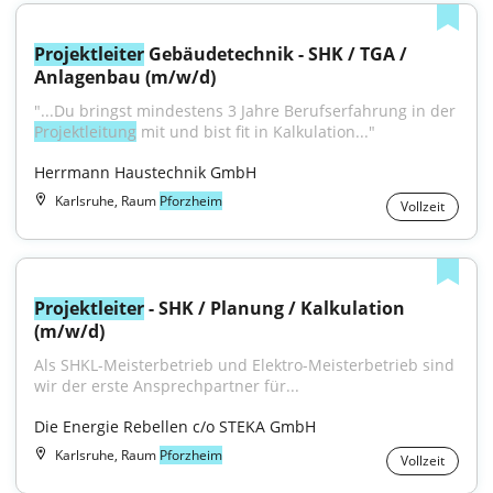
Projektleiter
 Gebäudetechnik - SHK / TGA / 
Anlagenbau (m/w/d)
"...Du bringst mindestens 3 Jahre Berufserfahrung in der 
Projektleitung
 mit und bist fit in Kalkulation..."
Herrmann Haustechnik GmbH
Karlsruhe, Raum
Pforzheim
Vollzeit
Projektleiter
 - SHK / Planung / Kalkulation 
(m/w/d)
Als SHKL-Meisterbetrieb und Elektro-Meisterbetrieb sind 
wir der erste Ansprechpartner für...
Die Energie Rebellen c/o STEKA GmbH
Karlsruhe, Raum
Pforzheim
Vollzeit