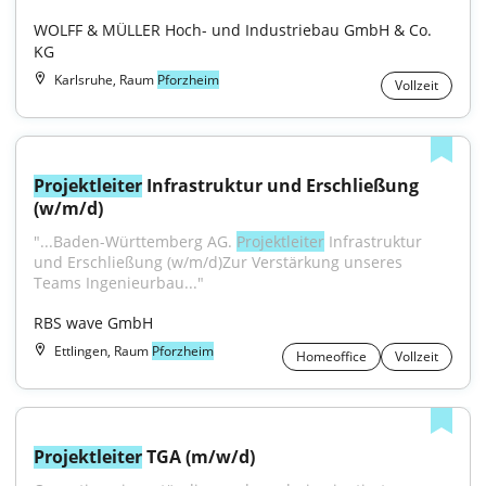
WOLFF & MÜLLER Hoch- und Industriebau GmbH & Co. 
KG
Karlsruhe, Raum
Pforzheim
Vollzeit
Projektleiter
 Infrastruktur und Erschließung 
(w/m/d)
"...Baden-Württemberg AG. 
Projektleiter
 Infrastruktur 
und Erschließung (w/m/d)Zur Verstärkung unseres 
Teams Ingenieurbau..."
RBS wave GmbH
Ettlingen, Raum
Pforzheim
Homeoffice
Vollzeit
Projektleiter
 TGA (m/w/d)