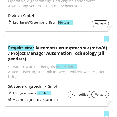
Operative, eigenständige und ergebnisorientierte 
Abwicklung von Projekten mit Schwerpunkt...
Dietrich GmbH
Leonberg/Württemberg, Raum
Pforzheim
Vollzeit
Projektleiter
 Automatisierungstechnik (m/w/d) 
/ Project Manager Automation Technology (all 
genders)
"...Baden-Württemberg als:
Projektleiter
Automatisierungstechnik (m/w/d) - Vollzeit (40 Std.)Hier 
bringst..."
Sit Steuerungstechnik GmbH
Ettlingen, Raum
Pforzheim
Homeoffice
Vollzeit
Von 38.300,00 € bis 76.400,00 €