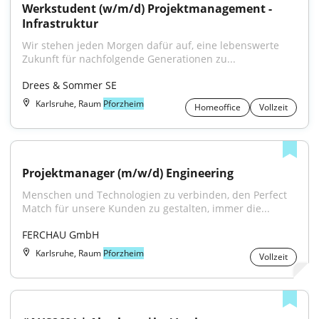
Werkstudent (w/m/d) Projektmanagement - 
Infrastruktur
Wir stehen jeden Morgen dafür auf, eine lebenswerte 
Zukunft für nachfolgende Generationen zu...
Drees & Sommer SE
Karlsruhe, Raum
Pforzheim
Homeoffice
Vollzeit
Projektmanager (m/w/d) Engineering
Menschen und Technologien zu verbinden, den Perfect 
Match für unsere Kunden zu gestalten, immer die...
FERCHAU GmbH
Karlsruhe, Raum
Pforzheim
Vollzeit