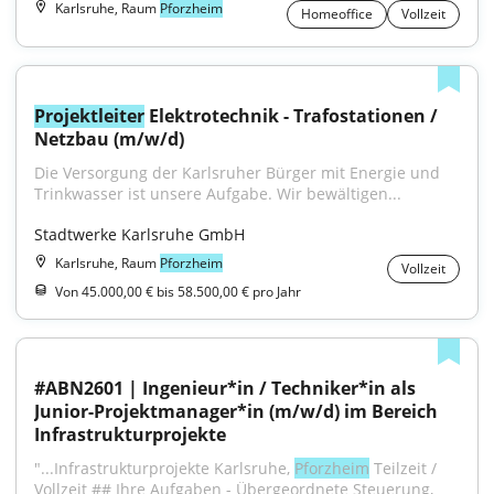
Karlsruhe, Raum
Pforzheim
Homeoffice
Vollzeit
Projektleiter
 Elektrotechnik - Trafostationen / 
Netzbau (m/w/d)
Die Versorgung der Karlsruher Bürger mit Energie und 
Trinkwasser ist unsere Aufgabe. Wir bewältigen...
Stadtwerke Karlsruhe GmbH
Karlsruhe, Raum
Pforzheim
Vollzeit
Von 45.000,00 € bis 58.500,00 € pro Jahr
#ABN2601 | Ingenieur*in / Techniker*in als 
Junior-Projektmanager*in (m/w/d) im Bereich 
Infrastrukturprojekte
"...Infrastrukturprojekte Karlsruhe, 
Pforzheim
 Teilzeit / 
Vollzeit ## Ihre Aufgaben - Übergeordnete Steuerung, 