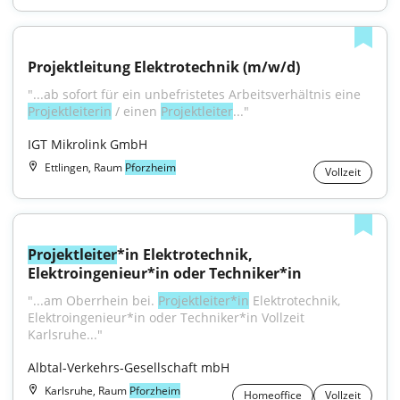
Projektleitung Elektrotechnik (m/w/d)
"...ab sofort für ein unbefristetes Arbeitsverhältnis eine 
Projektleiterin
 / einen 
Projektleiter
..."
IGT Mikrolink GmbH
Ettlingen, Raum
Pforzheim
Vollzeit
Projektleiter
*in Elektrotechnik, 
Elektroingenieur*in oder Techniker*in
"...am Oberrhein bei. 
Projektleiter*in
 Elektrotechnik, 
Elektroingenieur*in oder Techniker*in Vollzeit 
Karlsruhe..."
Albtal-Verkehrs-Gesellschaft mbH
Karlsruhe, Raum
Pforzheim
Homeoffice
Vollzeit