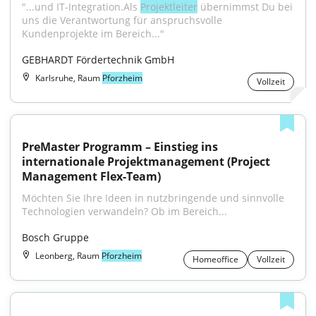
"...und IT-Integration.Als 
Projektleiter
 übernimmst Du bei 
uns die Verantwortung für anspruchsvolle 
Kundenprojekte im Bereich..."
GEBHARDT Fördertechnik GmbH
Karlsruhe, Raum
Pforzheim
Vollzeit
PreMaster Programm – Einstieg ins 
internationale Projektmanagement (Project 
Management Flex-Team)
Möchten Sie Ihre Ideen in nutzbringende und sinnvolle 
Technologien verwandeln? Ob im Bereich...
Bosch Gruppe
Leonberg, Raum
Pforzheim
Homeoffice
Vollzeit