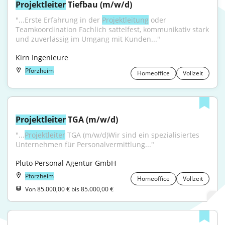
Projektleiter
 Tiefbau (m/w/d)
"...Erste Erfahrung in der 
Projektleitung
 oder 
Teamkoordination Fachlich sattelfest, kommunikativ stark 
und zuverlässig im Umgang mit Kunden..."
Kirn Ingenieure
Pforzheim
Homeoffice
Vollzeit
Projektleiter
 TGA (m/w/d)
"...
Projektleiter
 TGA (m/w/d)Wir sind ein spezialisiertes 
Unternehmen für Personalvermittlung..."
Pluto Personal Agentur GmbH
Pforzheim
Homeoffice
Vollzeit
Von 85.000,00 € bis 85.000,00 €