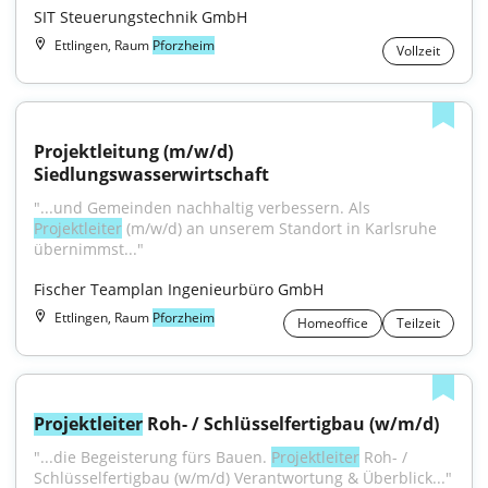
SIT Steuerungstechnik GmbH
Ettlingen, Raum
Pforzheim
Vollzeit
Projektleitung (m/w/d) 
Siedlungswasserwirtschaft
"...und Gemeinden nachhaltig verbessern. Als 
Projektleiter
 (m/w/d) an unserem Standort in Karlsruhe 
übernimmst..."
Fischer Teamplan Ingenieurbüro GmbH
Ettlingen, Raum
Pforzheim
Homeoffice
Teilzeit
Projektleiter
 Roh- / Schlüsselfertigbau (w/m/d)
"...die Begeisterung fürs Bauen. 
Projektleiter
 Roh- / 
Schlüsselfertigbau (w/m/d) Verantwortung & Überblick..."