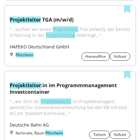
Projektleiter
 TGA (m/w/d)
"...suchen wir einen 
Projektleiter
 TGA (m/w/d), der bereits 
Erfahrung in der 
Projektleitung
 mitbringt..."
HAPEKO Deutschland GmbH
Pforzheim
Homeoffice
Vollzeit
Projektleiter
:in im Programmmanagement 
Investcontainer
"...wir dich als 
Projektleiter:in
 im Projektmanagent 
(w/m/d) für Containerverantwortung bei der DB InfraGO 
AG am Standort Karlsruhe..."
Deutsche Bahn AG
Karlsruhe, Raum
Pforzheim
Teilzeit
Vollzeit