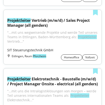
Projektleiter
 Vertrieb (m/w/d) / Sales Project 
Manager (all genders)
"...mit uns wegweisende Projekte und werde Teil unseres 
Teams in Ettlingen, Baden-Württemberg als: 
Projektleiter
Vertrieb..."
SIT Steuerungstechnik GmbH
Ettlingen, Raum
Pforzheim
Homeoffice
Vollzeit
Projektleiter
 Elektrotechnik - Baustelle (m/w/d) 
/ Project Manager Onsite - electrical (all genders)
"...mit uns die Intralogistiklösungen von morgen – werde 
Teil unseres internationalen Teams als: 
Projektleiter
Elektrotechnik..."