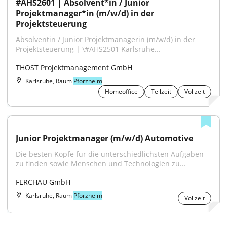
#AHS2601 | Absolvent*in / Junior 
Projektmanager*in (m/w/d) in der 
Projektsteuerung
Absolventin / Junior Projektmanagerin (m/w/d) in der 
Projektsteuerung | \#AHS2501 Karlsruhe...
THOST Projektmanagement GmbH
Karlsruhe, Raum
Pforzheim
Homeoffice
Teilzeit
Vollzeit
Junior Projektmanager (m/w/d) Automotive
Die besten Köpfe für die unterschiedlichsten Aufgaben 
zu finden sowie Menschen und Technologien zu...
FERCHAU GmbH
Karlsruhe, Raum
Pforzheim
Vollzeit