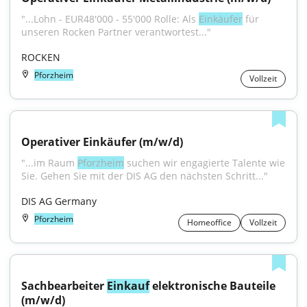
"...Lohn - EUR48'000 - 55'000 Rolle: Als 
Einkäufer
 für 
unseren Rocken Partner verantwortest..."
ROCKEN
Pforzheim
Vollzeit
Operativer Einkäufer (m/w/d)
"...im Raum 
Pforzheim
 suchen wir engagierte Talente wie 
Sie. Gehen Sie mit der DIS AG den nächsten Schritt..."
DIS AG Germany
Pforzheim
Homeoffice
Vollzeit
Sachbearbeiter 
Einkauf
 elektronische Bauteile 
(m/w/d)