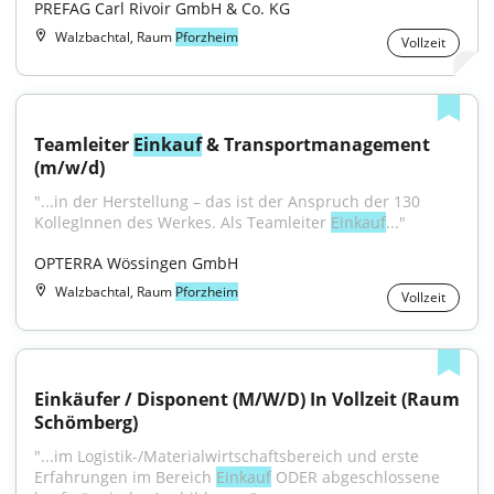
PREFAG Carl Rivoir GmbH & Co. KG
Walzbachtal, Raum
Pforzheim
Vollzeit
Teamleiter 
Einkauf
 & Transportmanagement 
(m/w/d)
"...in der Herstellung – das ist der Anspruch der 130 
KollegInnen des Werkes. Als Teamleiter 
Einkauf
..."
OPTERRA Wössingen GmbH
Walzbachtal, Raum
Pforzheim
Vollzeit
Einkäufer / Disponent (M/W/D) In Vollzeit (Raum 
Schömberg)
"...im Logistik-/Materialwirtschaftsbereich und erste 
Erfahrungen im Bereich 
Einkauf
 ODER abgeschlossene 