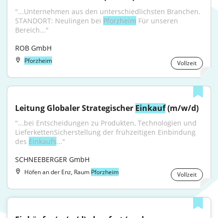
"...Unternehmen aus den unterschiedlichsten Branchen. 
STANDORT: Neulingen bei 
Pforzheim
 Für unseren 
Bereich..."
ROB GmbH
Pforzheim
Vollzeit
Leitung Globaler Strategischer 
Einkauf
 (m/w/d)
"...bei Entscheidungen zu Produkten, Technologien und 
LieferkettenSicherstellung der frühzeitigen Einbindung 
des 
Einkaufs
..."
SCHNEEBERGER GmbH
Höfen an der Enz, Raum
Pforzheim
Vollzeit