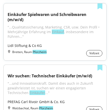
Einkäufer Spielwaren und Schreibwaren 
(m/w/d)
"...Qualitätssicherung, Marketing, CSR, usw. Dein Profil • 
Mehrjährige Erfahrung im 
Einkauf
, insbesondere im 
Führen..."
Lidl Stiftung & Co KG
Bretten, Raum
Pforzheim
Vollzeit
Wir suchen: Technischer Einkäufer (m/w/d)
"...und Innovationskraft. Damit dies auch in Zukunft 
gewährleistet ist, suchen wir einen engagierten 
Technischen 
Einkäufer
..."
PREFAG Carl Rivoir GmbH & Co. KG
Walzbachtal, Raum
Pforzheim
Vollzeit