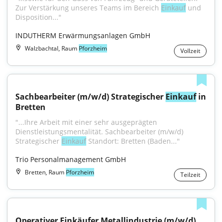
Zur Verstärkung unseres Teams im Bereich 
Einkauf
 und 
Disposition..."
INDUTHERM Erwärmungsanlagen GmbH
Walzbachtal, Raum
Pforzheim
Vollzeit
Sachbearbeiter (m/w/d) Strategischer 
Einkauf
 in 
Bretten
"...Ihre Arbeit mit einer sehr ausgeprägten 
Dienstleistungsmentalität. Sachbearbeiter (m/w/d) 
Strategischer 
Einkauf
 Standort: Bretten (Baden..."
Trio Personalmanagement GmbH
Bretten, Raum
Pforzheim
Teilzeit
Operativer Einkäufer Metallindustrie (m/w/d)