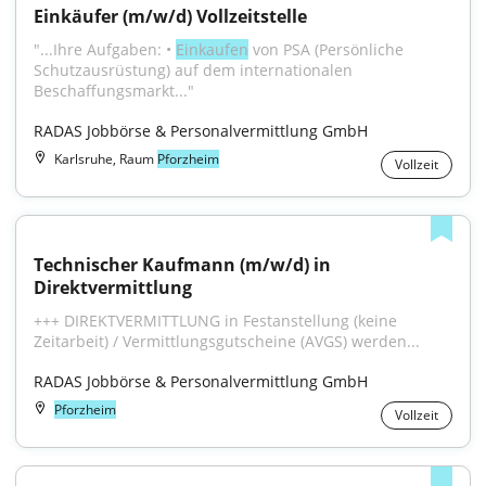
Einkäufer (m/w/d) Vollzeitstelle
"...Ihre Aufgaben: • 
Einkaufen
 von PSA (Persönliche 
Schutzausrüstung) auf dem internationalen 
Beschaffungsmarkt..."
RADAS Jobbörse & Personalvermittlung GmbH
Karlsruhe, Raum
Pforzheim
Vollzeit
Technischer Kaufmann (m/w/d) in 
Direktvermittlung
+++ DIREKTVERMITTLUNG in Festanstellung (keine 
Zeitarbeit) / Vermittlungsgutscheine (AVGS) werden...
RADAS Jobbörse & Personalvermittlung GmbH
Pforzheim
Vollzeit