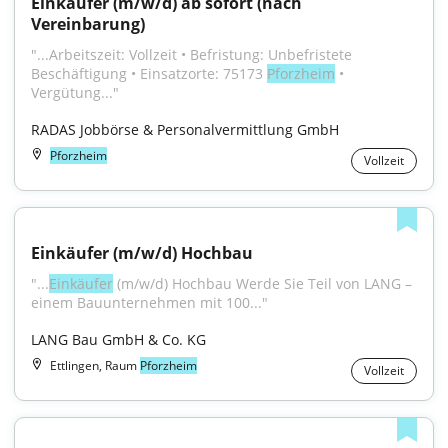
Einkäufer (m/w/d) ab sofort (nach 
Vereinbarung)
"...Arbeitszeit: Vollzeit • Befristung: Unbefristete 
Beschäftigung • Einsatzorte: 75173 
Pforzheim
 • 
Vergütung..."
RADAS Jobbörse & Personalvermittlung GmbH
Pforzheim
Vollzeit
Einkäufer (m/w/d) Hochbau
"...
Einkäufer
 (m/w/d) Hochbau Werde Sie Teil von LANG – 
einem Bauunternehmen mit 100..."
LANG Bau GmbH & Co. KG
Ettlingen, Raum
Pforzheim
Vollzeit