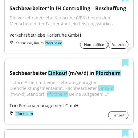
Sachbearbeiter*in IH-Controlling – Beschaffung
Die Verkehrsbetriebe Karlsruhe (VBK) bieten den 
Menschen in der Fächerstadt ein leistungsstarkes...
Verkehrsbetriebe Karlsruhe GmbH
Karlsruhe, Raum
Pforzheim
Homeoffice
Vollzeit
Sachbearbeiter 
Einkauf
 (m/w/d) in 
Pforzheim
"...Ihre Arbeit mit einer sehr ausgeprägten 
Dienstleistungsmentalität. Sachbearbeiter 
Einkauf
(m/w/d) Standort: 
Pforzheim
 Deine Aufgaben:..."
Trio Personalmanagement GmbH
Pforzheim
Teilzeit