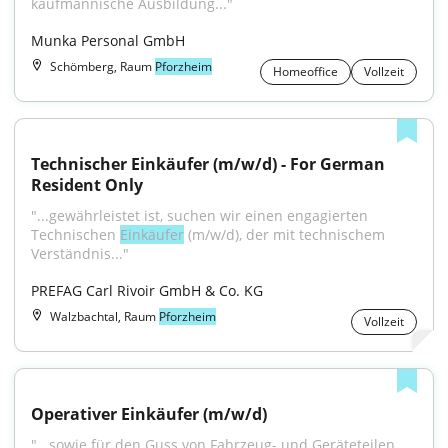
kaufmännische Ausbildung..."
Munka Personal GmbH
Schömberg, Raum
Pforzheim
Homeoffice
Vollzeit
Technischer Einkäufer (m/w/d) - For German 
Resident Only
"...gewährleistet ist, suchen wir einen engagierten 
Technischen 
Einkäufer
 (m/w/d), der mit technischem 
Verständnis..."
PREFAG Carl Rivoir GmbH & Co. KG
Walzbachtal, Raum
Pforzheim
Vollzeit
Operativer Einkäufer (m/w/d)
"...sowie für den Guss von Fahrzeug- und Geräteteilen. 