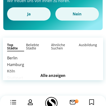
Wir freuen uns von Ihnen zu hören.
Ja
Nein
Top
Beliebte
Ähnliche
Ausbildung
Städte
Städte
Suchen
Berlin
Hamburg
Köln
Alle anzeigen
Stuttgart
Düsseldorf
Essen
Bremen
Duisburg