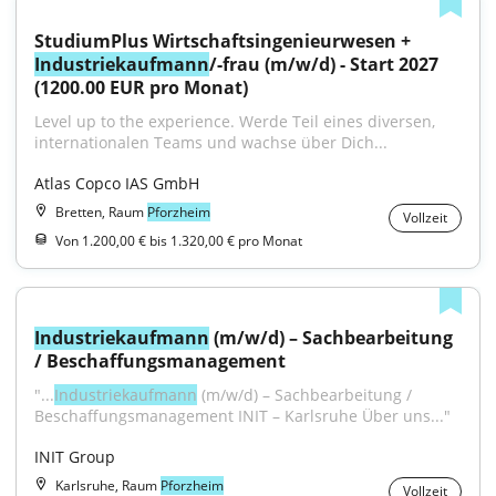
StudiumPlus Wirtschaftsingenieurwesen + 
Industriekaufmann
/-frau (m/w/d) - Start 2027 
(1200.00 EUR pro Monat)
Level up to the experience. Werde Teil eines diversen, 
internationalen Teams und wachse über Dich...
Atlas Copco IAS GmbH
Bretten, Raum
Pforzheim
Vollzeit
Von 1.200,00 € bis 1.320,00 € pro Monat
Industriekaufmann
 (m/w/d) – Sachbearbeitung 
/ Beschaffungsmanagement
"...
Industriekaufmann
 (m/w/d) – Sachbearbeitung / 
Beschaffungsmanagement INIT – Karlsruhe Über uns..."
INIT Group
Karlsruhe, Raum
Pforzheim
Vollzeit