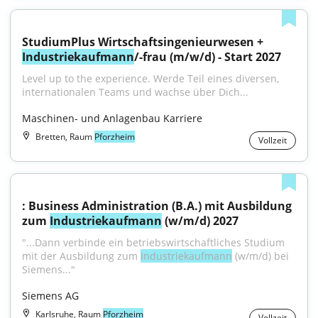
StudiumPlus Wirtschaftsingenieurwesen + 
Industriekaufmann
/-frau (m/w/d) - Start 2027
Level up to the experience. Werde Teil eines diversen, 
internationalen Teams und wachse über Dich...
Maschinen- und Anlagenbau Karriere
Bretten, Raum
Pforzheim
Vollzeit
: Business Administration (B.A.) mit Ausbildung 
zum 
Industriekaufmann
 (w/m/d) 2027
"...Dann verbinde ein betriebswirtschaftliches Studium 
mit der Ausbildung zum 
Industriekaufmann
 (w/m/d) bei 
Siemens..."
Siemens AG
Karlsruhe, Raum
Pforzheim
Vollzeit