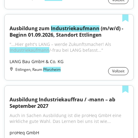
Ausbildung zum 
Industriekaufmann
 (m/w/d) - 
Beginn 01.09.2026, Standort Ettlingen
"...Hier geht's LANG – werde Zukunftsmacher! Als 
Industriekaufmann
/-frau bei LANG befasst..."
LANG Bau GmbH & Co. KG
Ettlingen, Raum
Pforzheim
Vollzeit
Ausbildung Industriekauffrau / -mann – ab 
September 2027
Auch in Sachen Ausbildung ist die proHeq GmbH eine 
wirkliche gute Wahl. Das Lernen bei uns ist wie...
proHeq GmbH