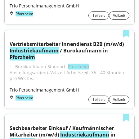
Trio Personalmanagement GmbH
Pforzheim
Teilzeit
Vollzeit
Vertriebsmitarbeiter Innendienst B2B (m/w/d) 
Industriekaufmann
 / Bürokaufmann in 
Pforzheim
"...Bürokaufmann Standort: 
Pforzheim
Anstellungsart(en): Vollzeit Arbeitszeit: 35 - 40 Stunden 
pro Woche..."
Trio Personalmanagement GmbH
Pforzheim
Teilzeit
Vollzeit
Sachbearbeiter Einkauf / Kaufmännischer 
Mitarbeiter (m/w/d) 
Industriekaufmann
 in 