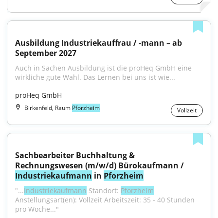
Ausbildung Industriekauffrau / -mann – ab 
September 2027
Auch in Sachen Ausbildung ist die proHeq GmbH eine 
wirkliche gute Wahl. Das Lernen bei uns ist wie...
proHeq GmbH
Birkenfeld, Raum
Pforzheim
Vollzeit
Sachbearbeiter Buchhaltung & 
Rechnungswesen (m/w/d) Bürokaufmann / 
Industriekaufmann
 in 
Pforzheim
"...
Industriekaufmann
 Standort: 
Pforzheim
Anstellungsart(en): Vollzeit Arbeitszeit: 35 - 40 Stunden 
pro Woche..."