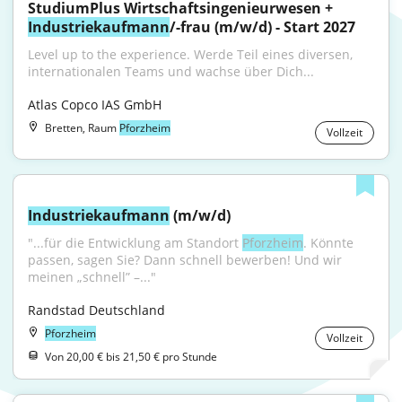
StudiumPlus Wirtschaftsingenieurwesen + 
Industriekaufmann
/-frau (m/w/d) - Start 2027
Level up to the experience. Werde Teil eines diversen, 
internationalen Teams und wachse über Dich...
Atlas Copco IAS GmbH
Bretten, Raum
Pforzheim
Vollzeit
Industriekaufmann
 (m/w/d)
"...für die Entwicklung am Standort 
Pforzheim
. Könnte 
passen, sagen Sie? Dann schnell bewerben! Und wir 
meinen „schnell” –..."
Randstad Deutschland
Pforzheim
Vollzeit
Von 20,00 € bis 21,50 € pro Stunde