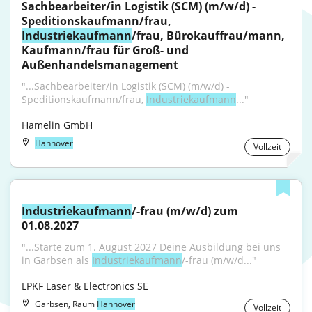
Sachbearbeiter/in Logistik (SCM) (m/w/d) - 
Speditionskaufmann/frau, 
Industriekaufmann
/frau, Bürokauffrau/mann, 
Kaufmann/frau für Groß- und 
Außenhandelsmanagement
"...Sachbearbeiter/in Logistik (SCM) (m/w/d) - 
Speditionskaufmann/frau, 
Industriekaufmann
..."
Hamelin GmbH
Hannover
Vollzeit
Industriekaufmann
/-frau (m/w/d) zum 
01.08.2027
"...Starte zum 1. August 2027 Deine Ausbildung bei uns 
in Garbsen als 
Industriekaufmann
/-frau (m/w/d..."
LPKF Laser & Electronics SE
Garbsen, Raum
Hannover
Vollzeit