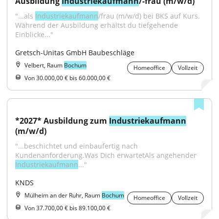
Ausbildung 
Industriekaufmann
/-frau (m/w/d)
"...als 
Industriekaufmann
/frau (m/w/d) bei BKS auf Kurs. 
Während der Ausbildung erhältst du tiefgehende 
Einblicke..."
Gretsch-Unitas GmbH Baubeschläge
Velbert, Raum
Bochum
Homeoffice
Vollzeit
Von 30.000,00 € bis 60.000,00 €
*2027* Ausbildung zum 
Industriekaufmann
(m/w/d)
"...beschichtet und einbaufertig nach 
Kundenanforderung.Was Dich erwartetAls angehender 
Industriekaufmann
..."
KNDS
Mülheim an der Ruhr, Raum
Bochum
Homeoffice
Vollzeit
Von 37.700,00 € bis 89.100,00 €