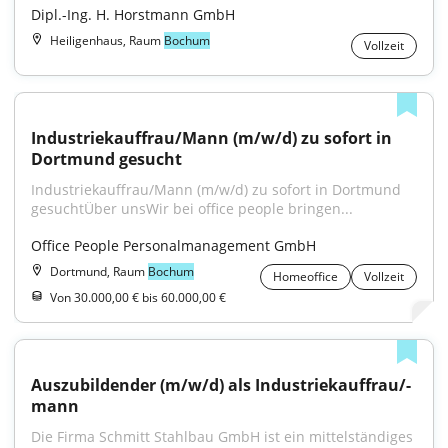
Dipl.-Ing. H. Horstmann GmbH
Heiligenhaus, Raum
Bochum
Vollzeit
Industriekauffrau/Mann (m/w/d) zu sofort in 
Dortmund gesucht
Industriekauffrau/Mann (m/w/d) zu sofort in Dortmund 
gesuchtÜber unsWir bei office people bringen...
Office People Personalmanagement GmbH
Dortmund, Raum
Bochum
Homeoffice
Vollzeit
Von 30.000,00 € bis 60.000,00 €
Auszubildender (m/w/d) als Industriekauffrau/-
mann
Die Firma Schmitt Stahlbau GmbH ist ein mittelständiges 