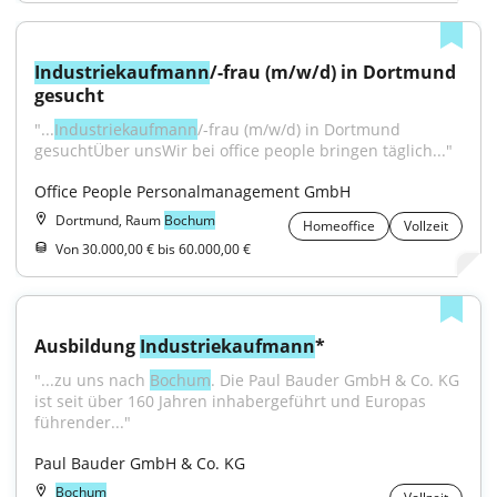
Industriekaufmann
/-frau (m/w/d) in Dortmund 
gesucht
"...
Industriekaufmann
/-frau (m/w/d) in Dortmund 
gesuchtÜber unsWir bei office people bringen täglich..."
Office People Personalmanagement GmbH
Dortmund, Raum
Bochum
Homeoffice
Vollzeit
Von 30.000,00 € bis 60.000,00 €
Ausbildung 
Industriekaufmann
*
"...zu uns nach 
Bochum
. Die Paul Bauder GmbH & Co. KG 
ist seit über 160 Jahren inhabergeführt und Europas 
führender..."
Paul Bauder GmbH & Co. KG
Bochum