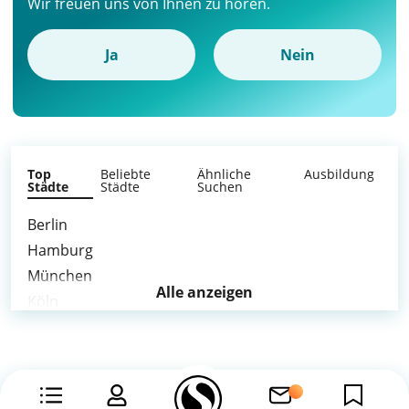
Wir freuen uns von Ihnen zu hören.
Ja
Nein
Top
Beliebte
Ähnliche
Ausbildung
Städte
Städte
Suchen
Berlin
Hamburg
München
Alle anzeigen
Köln
Stuttgart
Düsseldorf
Essen
Bremen