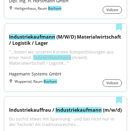
Dipl. Ing. H. Horstmann GmbH
Heiligenhaus, Raum
Bochum
Vollzeit
Industriekaufmann
 (M/W/D) Materialwirtschaft 
/ Logistik / Lager
"...bieten wir unseren Kunden Komplettlösungen aus 
einer Hand. 
Industriekaufmann
 (m/w/d) 
Materialwirtschaft / Logistik..."
Hagemann Systems GmbH
Wuppertal, Raum
Bochum
Vollzeit
Industriekauffrau / 
Industriekaufmann
 (m/w/d)
Du suchst etwas mit Spannung - und das nicht nur in 
der Technik? Als traditionsreiches,...