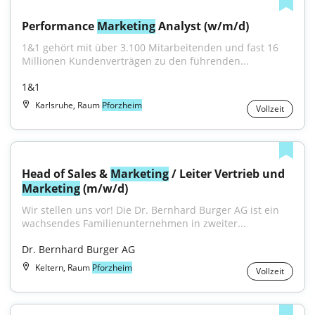
Performance 
Marketing
 Analyst (w/m/d)
1&1 gehört mit über 3.100 Mitarbeitenden und fast 16 
Millionen Kundenverträgen zu den führenden...
1&1
Karlsruhe, Raum
Pforzheim
Vollzeit
Head of Sales & 
Marketing
 / Leiter Vertrieb und 
Marketing
 (m/w/d)
Wir stellen uns vor! Die Dr. Bernhard Burger AG ist ein 
wachsendes Familienunternehmen in zweiter...
Dr. Bernhard Burger AG
Keltern, Raum
Pforzheim
Vollzeit