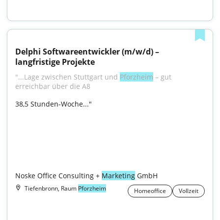
Delphi Softwareentwickler (m/w/d) – 
langfristige Projekte
"...Lage zwischen Stuttgart und 
Pforzheim
 – gut 
erreichbar über die A8
38,5 Stunden-Woche..."

Noske Office Consulting + 
Marketing
 GmbH
Tiefenbronn, Raum
Pforzheim
Homeoffice
Vollzeit