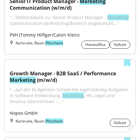
Senior IT Product Manager - 
Marketing
Communication (w/m/d)
"...Stellendetails zu: Senior Product Manager - 
Marketing
Communication (w/m/d) Kopfbereich Angebotsart..."
PVH (Tommy Hilfiger/Calvin Klein)
Karlsruhe, Raum
Pforzheim
Homeoffice
Vollzeit
Growth Manager - B2B SaaS / Performance 
Marketing
 (m/w/d)
"...auf der KI-Agenten-Schwärme eigenständig Aufgaben 
in Software-Entwicklung, 
Marketing
, HR, Legal und 
Finance übernehmen –..."
Nopex GmbH
Karlsruhe, Raum
Pforzheim
Vollzeit