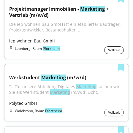
Projektmanager Immobilien - 
Marketing
 + 
Vertrieb (m/w/d)
Die iep wohnen Bau GmbH ist ein etablierter Bauträger, 
Projektentwickler, Bestandshalter,...
iep wohnen Bau GmbH
Leonberg, Raum
Pforzheim
Vollzeit
Werkstudent 
Marketing
 (m/w/d)
"...Für unsere Abteilung Digitales 
Marketing
 suchen wir 
Sie als Werkstudent 
Marketing
 (m/w/d) Licht..."
Polytec GmbH
Waldbronn, Raum
Pforzheim
Vollzeit