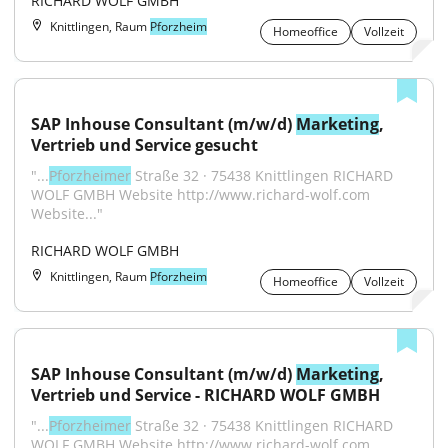
RICHARD WOLF GMBH
Knittlingen, Raum
Pforzheim
Homeoffice
Vollzeit
SAP Inhouse Consultant (m/w/d) 
Marketing
, 
Vertrieb und Service gesucht
"...
Pforzheimer
 Straße 32 · 75438 Knittlingen RICHARD 
WOLF GMBH Website http://www.richard-wolf.com 
Website..."
RICHARD WOLF GMBH
Knittlingen, Raum
Pforzheim
Homeoffice
Vollzeit
SAP Inhouse Consultant (m/w/d) 
Marketing
, 
Vertrieb und Service - RICHARD WOLF GMBH
"...
Pforzheimer
 Straße 32 · 75438 Knittlingen RICHARD 
WOLF GMBH Website http://www.richard-wolf.com 