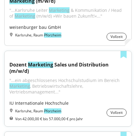
Marketing
 (m/w/d)
"...Karlsruhe Leiter 
Marketing
 & Kommunikation / Head 
of 
Marketing
 (m/w/d) »Wir bauen Zukunft!«..."
weisenburger bau GmbH
Karlsruhe, Raum
Pforzheim
Vollzeit
Dozent 
Marketing
 Sales und Distribution 
(m/w/d)
"...ein abgeschlossenes Hochschulstudium im Bereich 
Marketing
, Betriebswirtschaftslehre, 
Vertriebsmanagement..."
IU Internationale Hochschule
Karlsruhe, Raum
Pforzheim
Vollzeit
Von 42.000,00 € bis 57.000,00 € pro Jahr