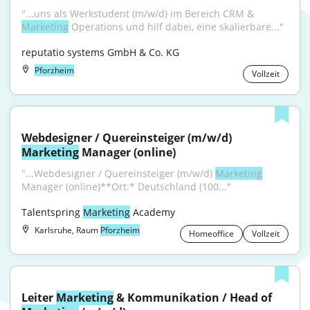
"...uns als Werkstudent (m/w/d) im Bereich CRM & 
Marketing
 Operations und hilf dabei, eine skalierbare..."
reputatio systems GmbH & Co. KG
Pforzheim
Vollzeit
Webdesigner / Quereinsteiger (m/w/d) 
Marketing
 Manager (online)
"...Webdesigner / Quereinsteiger (m/w/d) 
Marketing
Manager (online)**Ort:* Deutschland (100..."
Talentspring 
Marketing
 Academy
Karlsruhe, Raum
Pforzheim
Homeoffice
Vollzeit
Leiter 
Marketing
 & Kommunikation / Head of 