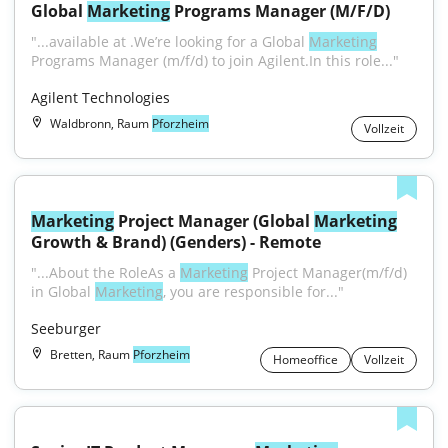
Global 
Marketing
 Programs Manager (M/F/D)
"...available at .We’re looking for a Global 
Marketing
Programs Manager (m/f/d) to join Agilent.In this role..."
Agilent Technologies
Waldbronn, Raum
Pforzheim
Vollzeit
Marketing
 Project Manager (Global 
Marketing
Growth & Brand) (Genders) - Remote
"...About the RoleAs a 
Marketing
 Project Manager(m/f/d) 
in Global 
Marketing
, you are responsible for..."
Seeburger
Bretten, Raum
Pforzheim
Homeoffice
Vollzeit