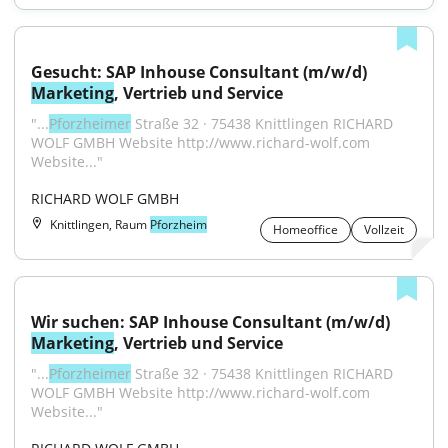
Gesucht: SAP Inhouse Consultant (m/w/d) 
Marketing
, Vertrieb und Service
"...
Pforzheimer
 Straße 32 · 75438 Knittlingen RICHARD 
WOLF GMBH Website http://www.richard-wolf.com 
Website..."
RICHARD WOLF GMBH
Knittlingen, Raum
Pforzheim
Homeoffice
Vollzeit
Wir suchen: SAP Inhouse Consultant (m/w/d) 
Marketing
, Vertrieb und Service
"...
Pforzheimer
 Straße 32 · 75438 Knittlingen RICHARD 
WOLF GMBH Website http://www.richard-wolf.com 
Website..."