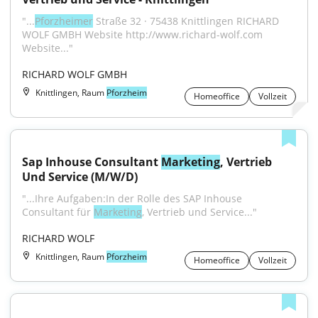
"...
Pforzheimer
 Straße 32 · 75438 Knittlingen RICHARD 
WOLF GMBH Website http://www.richard-wolf.com 
Website..."
RICHARD WOLF GMBH
Knittlingen, Raum
Pforzheim
Homeoffice
Vollzeit
Sap Inhouse Consultant 
Marketing
, Vertrieb 
Und Service (M/W/D)
"...Ihre Aufgaben:In der Rolle des SAP Inhouse 
Consultant für 
Marketing
, Vertrieb und Service..."
RICHARD WOLF
Knittlingen, Raum
Pforzheim
Homeoffice
Vollzeit