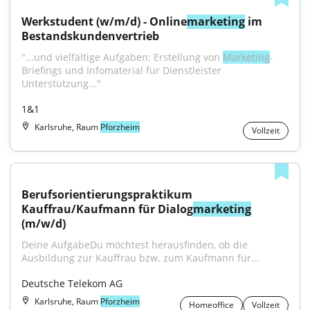
Werkstudent (w/m/d) - Online
marketing
 im 
Bestandskundenvertrieb
"...und vielfältige Aufgaben: Erstellung von 
Marketing
-
Briefings und Infomaterial für Dienstleister 
Unterstützung..."
1&1
Karlsruhe, Raum
Pforzheim
Vollzeit
Berufsorientierungspraktikum 
Kauffrau/Kaufmann für Dialog
marketing
(m/w/d)
Deine AufgabeDu möchtest herausfinden, ob die 
Ausbildung zur Kauffrau bzw. zum Kaufmann für...
Deutsche Telekom AG
Karlsruhe, Raum
Pforzheim
Homeoffice
Vollzeit