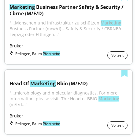
Marketing
 Business Partner Safety & Security / 
Cbrne (M/F/D)
"...Menschen und Infrastruktur zu schützen.
Marketing
Business Partner (m/w/d) – Safety & Security / CBRNEð 
Leipzig oder Ettlingen..."
Bruker
Ettlingen, Raum
Pforzheim
Vollzeit
Head Of 
Marketing
 Bbio (M/F/D)
"...microbiology and molecular diagnostics. For more 
information, please visit .The Head of BBIO 
Marketing
(m/f/d..."
Bruker
Ettlingen, Raum
Pforzheim
Vollzeit