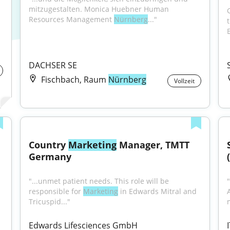
mitzugestalten. Monica Huebner Human 
Resources Management 
Nürnberg
..."
E
DACHSER SE
Fischbach, Raum
Nürnberg
Vollzeit
Country 
Marketing
 Manager, TMTT 
Germany
"...unmet patient needs. This role will be 
responsible for 
Marketing
 in Edwards Mitral and 
Tricuspid..."
Edwards Lifesciences GmbH