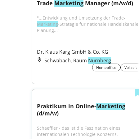
Trade 
Marketing
 Manager (m/w/d)
"...Entwicklung und Umsetzung der Trade-
Marketing
-Strategie für nationale Handelskanäle 
Planung..."
Dr. Klaus Karg GmbH & Co. KG
Schwabach, Raum
Nürnberg
Homeoffice
Vollzeit
Praktikum in Online-
Marketing
(d/m/w)
Schaeffler - das ist die Faszination eines 
internationalen Technologie-Konzerns, 