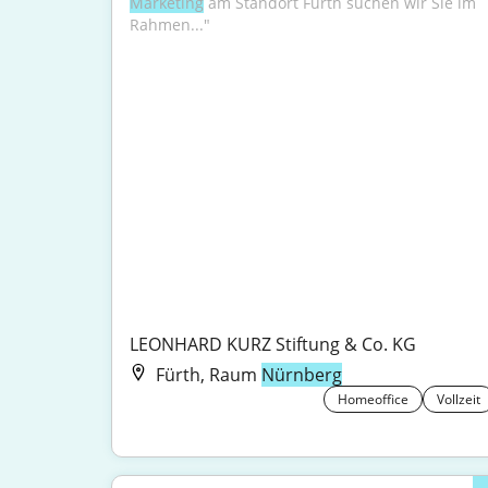
Marketing
 am Standort Fürth suchen wir Sie im 
Rahmen..."
LEONHARD KURZ Stiftung & Co. KG
Fürth, Raum
Nürnberg
Homeoffice
Vollzeit