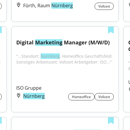
Fürth, Raum
Nürnberg
Vollzeit
Digital 
Marketing
 Manager (M/W/D)
"...Standort: 
Nürnberg
, Homeoffice Geschäftsfeld: 
Sonstiges Arbeitszeit: Vollzeit Arbeitgeber: ISO..."
 
ISO Gruppe
Nürnberg
Homeoffice
Vollzeit