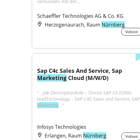
verbunden mit der...
Schaeffler Technologies AG & Co. KG
Herzogenaurach, Raum
Nürnberg
Vollzeit
Sap C4c Sales And Service, Sap 
Marketing
 Cloud (M/W/D)
"...Job DescriptionRole – Onsite SAP CX (CRM) 
leadTechnolo
Marketing
..."
Infosys Technologies
Erlangen, Raum
Nürnberg
Vollzeit