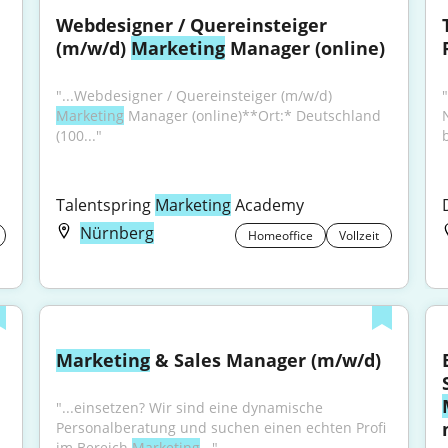
Webdesigner / Quereinsteiger 
(m/w/d) 
Marketing
 Manager (online)
"...Webdesigner / Quereinsteiger (m/w/d) 
Marketing
 Manager (online)**Ort:* Deutschland 
(100..."
b
Talentspring 
Marketing
 Academy
Nürnberg
Homeoffice
Vollzeit
Marketing
 & Sales Manager (m/w/d)
"...einsetzen? Wir sind eine dynamische 
Personalberatung und suchen einen echten Profi 
im Bereich 
Marketing
..."