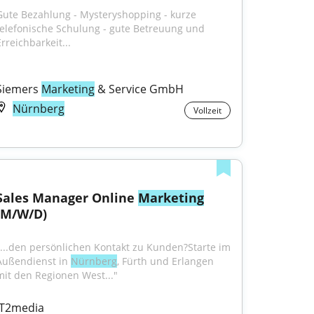
Gute Bezahlung - Mysteryshopping - kurze 
telefonische Schulung - gute Betreuung und 
rreichbarkeit...
Siemers 
Marketing
 & Service GmbH
Nürnberg
Vollzeit
Sales Manager Online 
Marketing
(M/W/D)
"...den persönlichen Kontakt zu Kunden?Starte im 
Außendienst in 
Nürnberg
, Fürth und Erlangen 
mit den Regionen West..."
IT2media