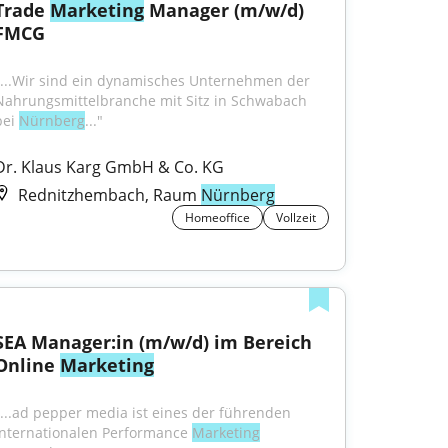
Trade 
Marketing
 Manager (m/w/d) 
FMCG
"...Wir sind ein dynamisches Unternehmen der 
Nahrungsmittelbranche mit Sitz in Schwabach 
ei 
Nürnberg
..."
Dr. Klaus Karg GmbH & Co. KG
Rednitzhembach, Raum
Nürnberg
Homeoffice
Vollzeit
SEA Manager:in (m/w/d) im Bereich 
Online 
Marketing
"...ad pepper media ist eines der führenden 
internationalen Performance 
Marketing