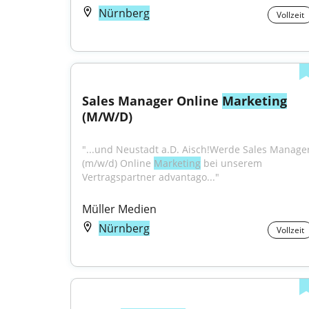
Nürnberg
Vollzeit
Sales Manager Online 
Marketing
(M/W/D)
"...und Neustadt a.D. Aisch!Werde Sales Manager
(m/w/d) Online 
Marketing
 bei unserem 
Vertragspartner advantago..."
Müller Medien
Nürnberg
Vollzeit