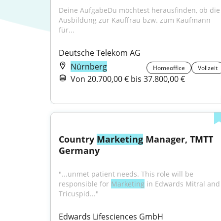
Deine AufgabeDu möchtest herausfinden, ob die 
Ausbildung zur Kauffrau bzw. zum Kaufmann 
für...
Deutsche Telekom AG
Nürnberg
Homeoffice
Vollzeit
Von 20.700,00 € bis 37.800,00 €
Country 
Marketing
 Manager, TMTT 
Germany
"...unmet patient needs. This role will be 
responsible for 
Marketing
 in Edwards Mitral and 
Tricuspid..."
Edwards Lifesciences GmbH