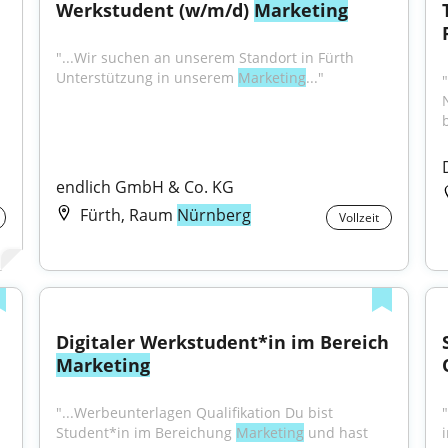
Werkstudent (w/m/d) 
Marketing
"...Wir suchen an unserem Standort in Fürth 
Unterstützung in unserem 
Marketing
..."
b
endlich GmbH & Co. KG
Fürth, Raum
Nürnberg
Vollzeit
Digitaler Werkstudent*in im Bereich 
Marketing
"...Werbeunterlagen Qualifikation Du bist 
Student*in im Bereichung 
Marketing
 und hast 