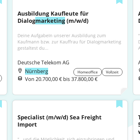
Ausbildung Kaufleute für 
Dialog
marketing
 (m/w/d)
Deine AufgabeIn unserer Ausbildung zum 
Kaufmann bzw. zur Kauffrau für Dialogmarketing 
gestaltest du...
Deutsche Telekom AG
Nürnberg
Homeoffice
Vollzeit
Von 20.700,00 € bis 37.800,00 €
Specialist (m/w/d) Sea Freight 
Import
"...und die Möglichkeit, sich einzubringen und 