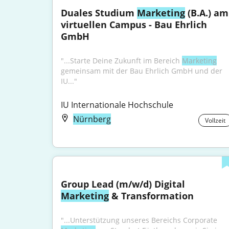
Duales Studium 
Marketing
 (B.A.) am 
virtuellen Campus - Bau Ehrlich 
GmbH
"...Starte Deine Zukunft im Bereich 
Marketing
gemeinsam mit der Bau Ehrlich GmbH und der 
IU..."
IU Internationale Hochschule
Nürnberg
Vollzeit
Group Lead (m/w/d) Digital 
Marketing
 & Transformation
"...Unterstützung unseres Bereichs Corporate 