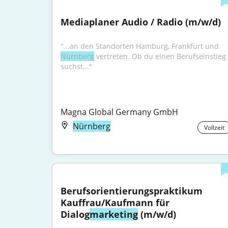
Mediaplaner Audio / Radio (m/w/d)
"...an den Standorten Hamburg, Frankfurt und 
Nürnberg
 vertreten. Ob du einen Berufseinstieg 
suchst..."
Magna Global Germany GmbH
Nürnberg
Vollzeit
Berufsorientierungspraktikum 
Kauffrau/Kaufmann für 
Dialog
marketing
 (m/w/d)