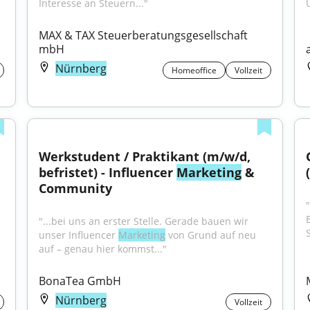
Interesse an Steuern..."
MAX & TAX Steuerberatungsgesellschaft 
mbH
Nürnberg
Homeoffice
Vollzeit
Werkstudent / Praktikant (m/w/d, 
befristet) - Influencer 
Marketing
 & 
Community
gy – SAP C4C Sales and Service, SAP 
"...bei uns an erster Stelle. Gerade bauen wir 
unser Influencer 
Marketing
 von Grund auf neu 
auf – genau hier kommst..."
BonaTea GmbH
Nürnberg
Vollzeit