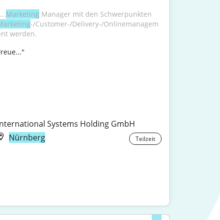
...
Marketing
 Manager mit den Schwerpunkten 
Marketing
-/Customer-/Delivery-/Onlinemanagem
ent werden.
reue..."

International Systems Holding GmbH
Nürnberg
Teilzeit