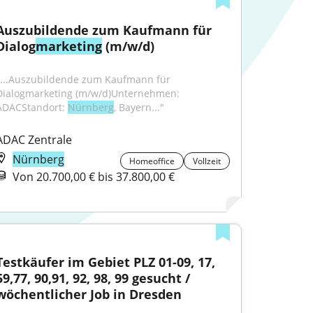
Auszubildende zum Kaufmann für 
Dialog
marketing
 (m/w/d)
"...Auszubildende zum Kaufmann für 
Dialogmarketing (m/w/d)Unternehmen: 
ADACStandort: 
Nürnberg
, Bayern..."
ADAC Zentrale
Nürnberg
Homeoffice
Vollzeit
Von 20.700,00 € bis 37.800,00 €
Testkäufer im Gebiet PLZ 01-09, 17, 
59,77, 90,91, 92, 98, 99 gesucht / 
wöchentlicher Job in Dresden