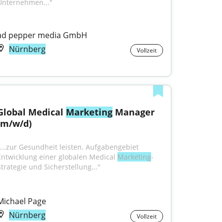
Unternehmen..."
ad pepper media GmbH
Nürnberg
Vollzeit
Global Medical 
Marketing
 Manager 
(m/w/d)
"...zur Gesundheit leisten. Aufgabengebiet 
Entwicklung einer globalen Medical 
Marketing
-
Strategie und Sicherstellung..."
Michael Page
Nürnberg
Vollzeit