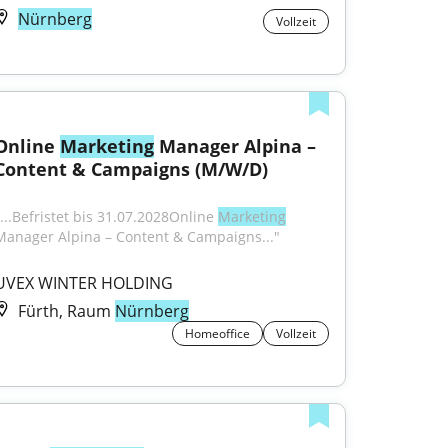
Nürnberg
Vollzeit
Online 
Marketing
 Manager Alpina – 
Content & Campaigns (M/W/D)
"...Befristet bis 31.07.2028Online 
Marketing
Manager Alpina – Content & Campaigns..."
UVEX WINTER HOLDING
Fürth, Raum
Nürnberg
Homeoffice
Vollzeit