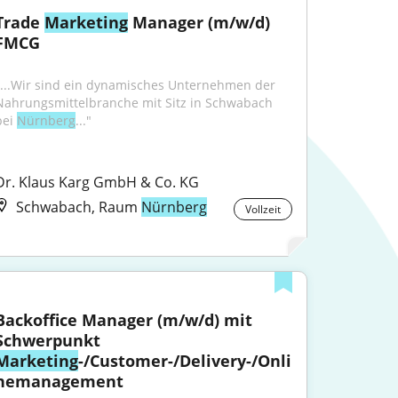
Trade 
Marketing
 Manager (m/w/d) 
FMCG
"...Wir sind ein dynamisches Unternehmen der 
Nahrungsmittelbranche mit Sitz in Schwabach 
ei 
Nürnberg
..."
Dr. Klaus Karg GmbH & Co. KG
Schwabach, Raum
Nürnberg
Vollzeit
Backoffice Manager (m/w/d) mit 
Schwerpunkt 
Marketing
-/Customer-/Delivery-/Onli
nemanagement