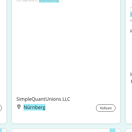
"
F
SimpleQuantUnions LLC
Nürnberg
Vollzeit