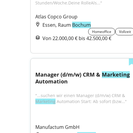
Stunden/Woche.Deine RolleAls..."
Atlas Copco Group
Essen, Raum
Bochum
Homeoffice
Vollzeit
Von 22.000,00 € bis 42.500,00 €
Manager (d/m/w) CRM & 
Marketing
Automation
"...suchen wir einen Manager (d/m/w) CRM & 
Marketing
 Automation Start: Ab sofort (bzw..."
Manufactum GmbH