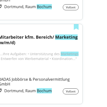
GmbH
Dortmund, Raum
Bochum
Vollzeit
Mitarbeiter kfm. Bereich/ 
Marketing
(w/m/d)
"...Ihre Aufgaben: • Unterstützung des 
Marketings
• Entwerfen von Werbematerial • Koordination..."
RADAS Jobbörse & Personalvermittlung 
GmbH
Dortmund, Raum
Bochum
Vollzeit