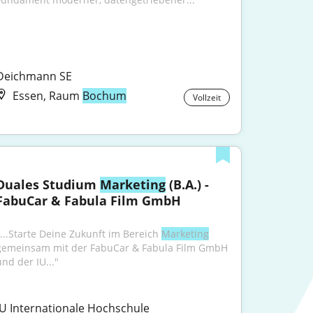
Deichmann SE
Essen, Raum
Bochum
Vollzeit
Duales Studium 
Marketing
 (B.A.) - 
FabuCar & Fabula Film GmbH
"...Starte Deine Zukunft im Bereich 
Marketing
gemeinsam mit der FabuCar & Fabula Film GmbH 
und der IU..."
IU Internationale Hochschule