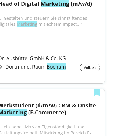
Head of Digital 
Marketing
 (m/w/d)
"...Gestalten und steuern Sie sinnstiftendes 
igitales 
Marketing
 mit echtem Impact..."
Dr. Ausbüttel GmbH & Co. KG
Dortmund, Raum
Bochum
Vollzeit
Werkstudent (d/m/w) CRM & Onsite 
Marketing
 (E-Commerce)
"...ein hohes Maß an Eigenständigkeit und 
Gestaltungsfreiheit. Mitwirkung im Bereich E-