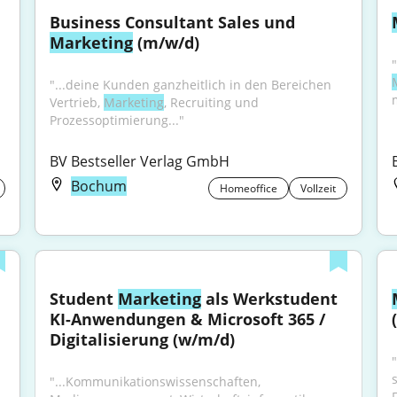
Business Consultant Sales und 
Marketing
 (m/w/d)
"...deine Kunden ganzheitlich in den Bereichen 
Vertrieb, 
Marketing
, Recruiting und 
Prozessoptimierung..."
BV Bestseller Verlag GmbH
Bochum
Homeoffice
Vollzeit
Student 
Marketing
 als Werkstudent 
KI-Anwendungen & Microsoft 365 / 
Digitalisierung (w/m/d)
"
"...Kommunikationswissenschaften, 