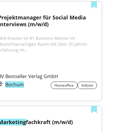
Projektmanager für Social Media 
Interviews (m/w/d)
Dirk Kreuter ist #1 Business Mentor im 
deutschsprachigen Raum mit über 35 Jahren 
Erfahrung im...
BV Bestseller Verlag GmbH
Bochum
Homeoffice
Vollzeit
Marketing
fachkraft (m/w/d)