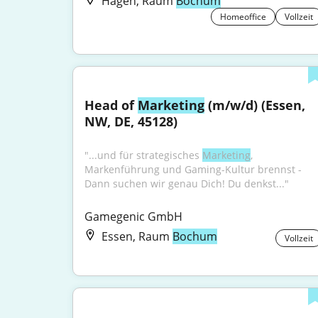
Hagen, Raum
Bochum
Homeoffice
Vollzeit
Head of 
Marketing
 (m/w/d) (Essen, 
NW, DE, 45128)
"...und für strategisches 
Marketing
, 
Markenführung und Gaming-Kultur brennst - 
Dann suchen wir genau Dich! Du denkst..."
Gamegenic GmbH
Essen, Raum
Bochum
Vollzeit