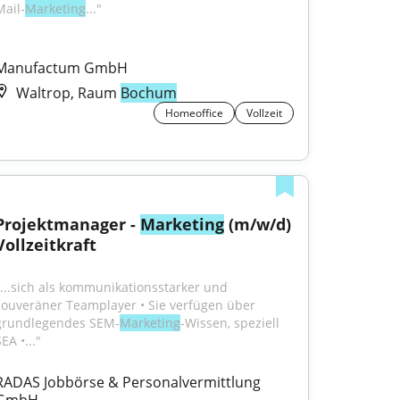
Mail-
Marketing
..."
Manufactum GmbH
Waltrop, Raum
Bochum
Homeoffice
Vollzeit
Projektmanager - 
Marketing
 (m/w/d) 
Vollzeitkraft
"...sich als kommunikationsstarker und 
souveräner Teamplayer • Sie verfügen über 
grundlegendes SEM-
Marketing
-Wissen, speziell 
EA •..."
RADAS Jobbörse & Personalvermittlung 