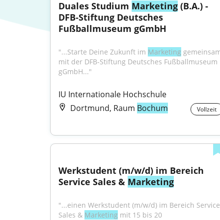
Duales Studium 
Marketing
 (B.A.) - 
DFB-Stiftung Deutsches 
Fußballmuseum gGmbH
"...Starte Deine Zukunft im 
Marketing
 gemeinsam
mit der DFB-Stiftung Deutsches Fußballmuseum 
gGmbH..."
IU Internationale Hochschule
Dortmund, Raum
Bochum
Vollzeit
Werkstudent (m/w/d) im Bereich 
Service Sales & 
Marketing
"...einen Werkstudent (m/w/d) im Bereich Service 
Sales & 
Marketing
 mit 15 bis 20 