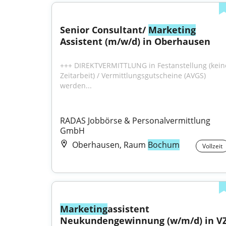
Senior Consultant/ 
Marketing
Assistent (m/w/d) in Oberhausen
+++ DIREKTVERMITTLUNG in Festanstellung (keine
Zeitarbeit) / Vermittlungsgutscheine (AVGS) 
werden...
RADAS Jobbörse & Personalvermittlung 
GmbH
Oberhausen, Raum
Bochum
Vollzeit
Marketing
assistent 
Neukundengewinnung (w/m/d) in V