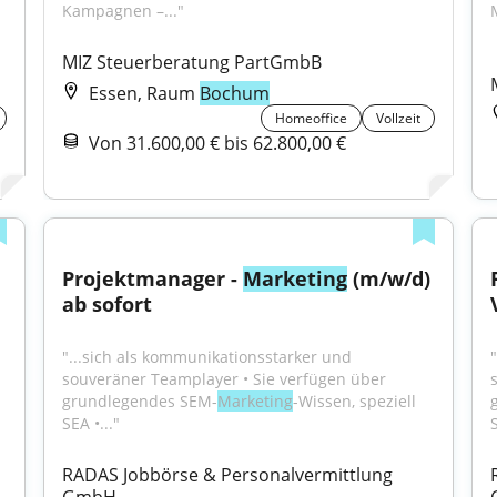
Kampagnen –..."
MIZ Steuerberatung PartGmbB
Essen, Raum
Bochum
Homeoffice
Vollzeit
Von 31.600,00 € bis 62.800,00 €
Projektmanager - 
Marketing
 (m/w/d) 
ab sofort
"...sich als kommunikationsstarker und 
souveräner Teamplayer • Sie verfügen über 
grundlegendes SEM-
Marketing
-Wissen, speziell 
SEA •..."
S
RADAS Jobbörse & Personalvermittlung 