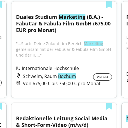
Duales Studium 
Marketing
 (B.A.) - 
FabuCar & Fabula Film GmbH (675.00 
EUR pro Monat)
 
"...Starte Deine Zukunft im Bereich 
Marketing
gemeinsam mit der FabuCar & Fabula Film GmbH 
und der IU..."
IU Internationale Hochschule
Schwelm, Raum
Bochum
Vollzeit
Von 675,00 € bis 750,00 € pro Monat
Redaktionelle Leitung Social Media 
Z
& Short-Form-Video (m/w/d)