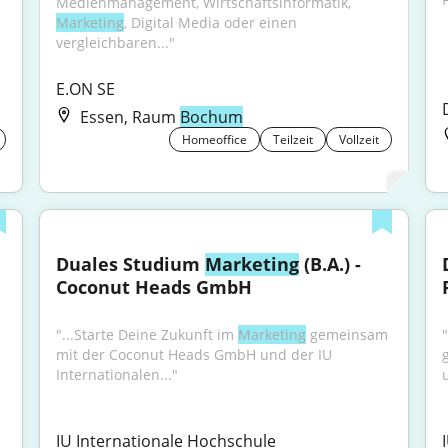
Medienmanagement, Wirtschaftsinformatik, 
Marketing
, Digital Media oder einen 
vergleichbaren..."
E.ON SE
Essen, Raum
Bochum
Homeoffice
Teilzeit
Vollzeit
Duales Studium 
Marketing
 (B.A.) - 
Coconut Heads GmbH
"...Starte Deine Zukunft im 
Marketing
 gemeinsam 
mit der Coconut Heads GmbH und der IU 
Internationalen..."
IU Internationale Hochschule