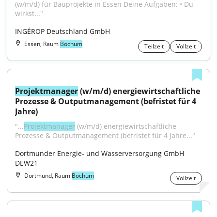
(w/m/d) für Bauprojekte in Essen Deine Aufgaben: • Du 
wirkst..."
INGÉROP Deutschland GmbH
Essen, Raum
Bochum
Teilzeit
Vollzeit
Projektmanager
 (w/m/d) energiewirtschaftliche 
Prozesse & Outputmanagement (befristet für 4 
Jahre)
"...
Projektmanager
 (w/m/d) energiewirtschaftliche 
Prozesse & Outputmanagement (befristet für 4 Jahre..."
Dortmunder Energie- und Wasserversorgung GmbH 
DEW21
Dortmund, Raum
Bochum
Vollzeit