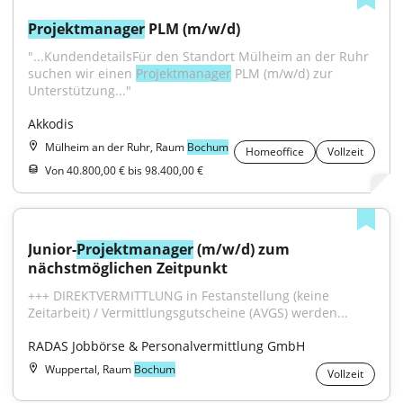
Projektmanager
 PLM (m/w/d)
"...KundendetailsFür den Standort Mülheim an der Ruhr 
suchen wir einen 
Projektmanager
 PLM (m/w/d) zur 
Unterstützung..."
Akkodis
Mülheim an der Ruhr, Raum
Bochum
Homeoffice
Vollzeit
Von 40.800,00 € bis 98.400,00 €
Junior-
Projektmanager
 (m/w/d) zum 
nächstmöglichen Zeitpunkt
+++ DIREKTVERMITTLUNG in Festanstellung (keine 
Zeitarbeit) / Vermittlungsgutscheine (AVGS) werden...
RADAS Jobbörse & Personalvermittlung GmbH
Wuppertal, Raum
Bochum
Vollzeit