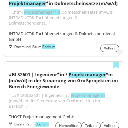
Projektmanager
*in Dolmetscheinsätze (m/w/d)
"...html 
Projektmanager*in
 Dolmetscheinsätze (m/w/d) 
INTRADUCT® Fachübersetzungen & 
Dolmetscherdienst..."
INTRADUCT® Fachübersetzungen & Dolmetscherdienst 
GmbH
Dortmund, Raum
Bochum
Vollzeit
#BLS2601 | Ingenieur*in / 
Projektmanager
*in 
(m/w/d) in der Steuerung von Großprojekten im 
Bereich Energiewende
"...## \#BLS2601 | Ingenieurin / 
Projektmanagerin
(m/w/d) in der Steuerung von Großprojekten im 
Bereich..."
THOST Projektmanagement GmbH
Essen, Raum
Bochum
Homeoffice
Teilzeit
Vollzeit