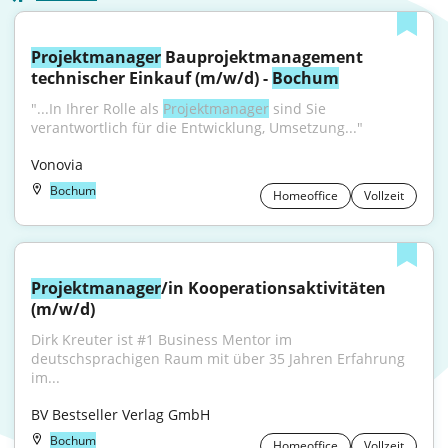
Projektmanager
 Bauprojektmanagement 
technischer Einkauf (m/w/d) - 
Bochum
"...In Ihrer Rolle als 
Projektmanager
 sind Sie 
verantwortlich für die Entwicklung, Umsetzung..."
Vonovia
Bochum
Homeoffice
Vollzeit
Projektmanager
/in Kooperationsaktivitäten 
(m/w/d)
Dirk Kreuter ist #1 Business Mentor im 
deutschsprachigen Raum mit über 35 Jahren Erfahrung 
im...
BV Bestseller Verlag GmbH
Bochum
Homeoffice
Vollzeit