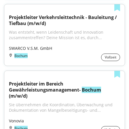
Projektleiter Verkehrsleittechnik - Bauleitung / 
Tiefbau (m/w/d)
Was entsteht, wenn Leidenschaft und Innovation 
zusammentreffen? Deine Mission ist es, durch...
SWARCO V.S.M. GmbH
Bochum
Vollzeit
Projektleiter im Bereich 
Gewährleistungsmanagement- 
Bochum
(m/w/d)
Sie übernehmen die Koordination, Überwachung und 
Dokumentation von Mangelbeseitigungs- und...
Vonovia
Bochum