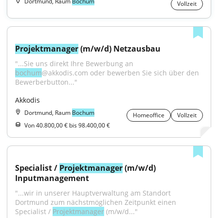
Dortmund, Raum
Bochum
Vollzeit
Projektmanager
 (m/w/d) Netzausbau
"...Sie uns direkt Ihre Bewerbung an 
bochum
@akkodis.com oder bewerben Sie sich über den 
Bewerberbutton..."
Akkodis
Dortmund, Raum
Bochum
Homeoffice
Vollzeit
Von 40.800,00 € bis 98.400,00 €
Specialist / 
Projektmanager
 (m/w/d) 
Inputmanagement
"...wir in unserer Hauptverwaltung am Standort 
Dortmund zum nächstmöglichen Zeitpunkt einen 
Specialist / 
Projektmanager
 (m/w/d..."