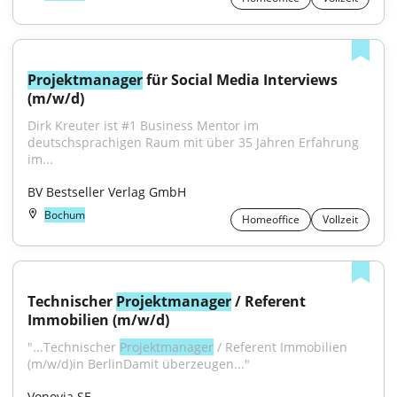
Projektmanager
 für Social Media Interviews 
(m/w/d)
Dirk Kreuter ist #1 Business Mentor im 
deutschsprachigen Raum mit über 35 Jahren Erfahrung 
im...
BV Bestseller Verlag GmbH
Bochum
Homeoffice
Vollzeit
Technischer 
Projektmanager
 / Referent 
Immobilien (m/w/d)
"...Technischer 
Projektmanager
 / Referent Immobilien 
(m/w/d)in BerlinDamit überzeugen..."
Vonovia SE