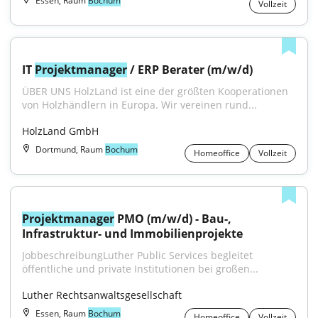
Essen, Raum
Bochum
Vollzeit
IT 
Projektmanager
 / ERP Berater (m/w/d)
ÜBER UNS HolzLand ist eine der größten Kooperationen 
von Holzhändlern in Europa. Wir vereinen rund...
HolzLand GmbH
Dortmund, Raum
Bochum
Homeoffice
Vollzeit
Projektmanager
 PMO (m/w/d) - Bau-, 
Infrastruktur- und Immobilienprojekte
JobbeschreibungLuther Public Services begleitet 
öffentliche und private Institutionen bei großen...
Luther Rechtsanwaltsgesellschaft
Essen, Raum
Bochum
Homeoffice
Vollzeit