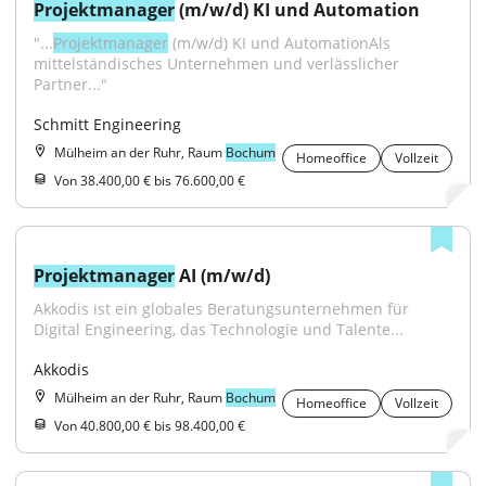
Projektmanager
 (m/w/d) KI und Automation
"...
Projektmanager
 (m/w/d) KI und AutomationAls 
mittelständisches Unternehmen und verlässlicher 
Partner..."
Schmitt Engineering
Mülheim an der Ruhr, Raum
Bochum
Homeoffice
Vollzeit
Von 38.400,00 € bis 76.600,00 €
Projektmanager
 AI (m/w/d)
Akkodis ist ein globales Beratungsunternehmen für 
Digital Engineering, das Technologie und Talente...
Akkodis
Mülheim an der Ruhr, Raum
Bochum
Homeoffice
Vollzeit
Von 40.800,00 € bis 98.400,00 €