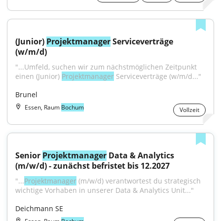
(Junior) 
Projektmanager
 Serviceverträge 
(w/m/d)
"...Umfeld, suchen wir zum nächstmöglichen Zeitpunkt 
einen (Junior) 
Projektmanager
 Serviceverträge (w/m/d..."
Brunel
Essen, Raum
Bochum
Vollzeit
Senior 
Projektmanager
 Data & Analytics 
(m/w/d) - zunächst befristet bis 12.2027
"...
Projektmanager
 (m/w/d) verantwortest du strategisch 
wichtige Vorhaben in unserer Data & Analytics Unit..."
Deichmann SE