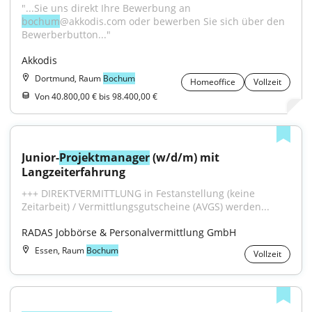
"...Sie uns direkt Ihre Bewerbung an 
bochum
@akkodis.com oder bewerben Sie sich über den 
Bewerberbutton..."
Akkodis
Dortmund, Raum
Bochum
Homeoffice
Vollzeit
Von 40.800,00 € bis 98.400,00 €
Junior-
Projektmanager
 (w/d/m) mit 
Langzeiterfahrung
+++ DIREKTVERMITTLUNG in Festanstellung (keine 
Zeitarbeit) / Vermittlungsgutscheine (AVGS) werden...
RADAS Jobbörse & Personalvermittlung GmbH
Essen, Raum
Bochum
Vollzeit