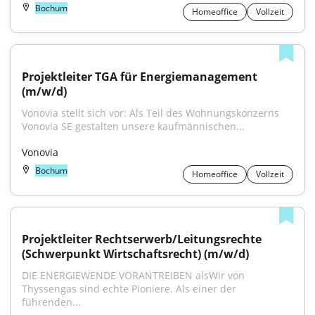
Bochum
Homeoffice
Vollzeit
Projektleiter TGA für Energiemanagement 
(m/w/d)
Vonovia stellt sich vor: Als Teil des Wohnungskonzerns 
Vonovia SE gestalten unsere kaufmännischen...
Vonovia
Bochum
Homeoffice
Vollzeit
Projektleiter Rechtserwerb/Leitungsrechte 
(Schwerpunkt Wirtschaftsrecht) (m/w/d)
DIE ENERGIEWENDE VORANTREIBEN alsWir von 
Thyssengas sind echte Pioniere. Als einer der 
führenden...