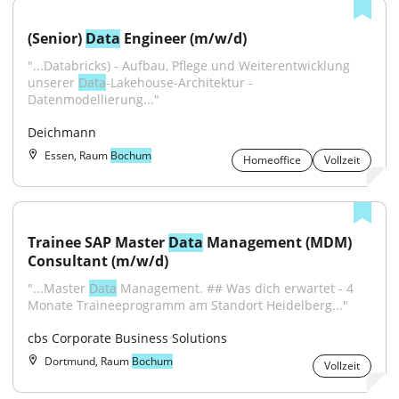
(Senior) 
Data
 Engineer (m/w/d)
"...Databricks) - Aufbau, Pflege und Weiterentwicklung 
unserer 
Data
-Lakehouse-Architektur - 
Datenmodellierung..."
Deichmann
Essen, Raum
Bochum
Homeoffice
Vollzeit
Trainee SAP Master 
Data
 Management (MDM) 
Consultant (m/w/d)
"...Master 
Data
 Management. ## Was dich erwartet - 4 
Monate Traineeprogramm am Standort Heidelberg..."
cbs Corporate Business Solutions
Dortmund, Raum
Bochum
Vollzeit