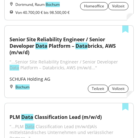
Dortmund, Raum
Bochum
Homeoffice
Vollzeit
Von 40.700,00 € bis 98.500,00 €
Senior Site Reliability Engineer / Senior 
Developer 
Data
 Platform – 
Data
bricks, AWS 
(m/w/d)
"...Senior Site Reliability Engineer / Senior Developer 
Data
 Platform – Databricks, AWS (m/w/d..."
SCHUFA Holding AG
Bochum
Teilzeit
Vollzeit
PLM 
Data
 Classification Lead (m/w/d)
"...PLM 
Data
 Classification Lead (m/w/d)Als 
mittelständisches Unternehmen und verlässlicher 