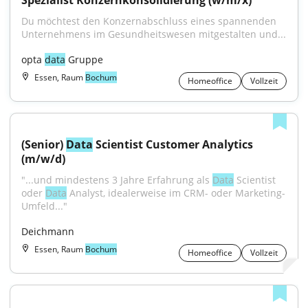
Spezialist Konzernkonsolidierung (w/m/x)
Du möchtest den Konzernabschluss eines spannenden 
Unternehmens im Gesundheitswesen mitgestalten und...
opta 
data
 Gruppe
Essen, Raum
Bochum
Homeoffice
Vollzeit
(Senior) 
Data
 Scientist Customer Analytics 
(m/w/d)
"...und mindestens 3 Jahre Erfahrung als 
Data
 Scientist 
oder 
Data
 Analyst, idealerweise im CRM- oder Marketing-
Umfeld..."
Deichmann
Essen, Raum
Bochum
Homeoffice
Vollzeit