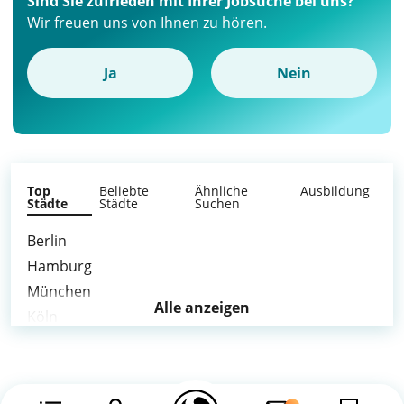
Sind Sie zufrieden mit Ihrer Jobsuche bei uns?
Wir freuen uns von Ihnen zu hören.
Ja
Nein
Top
Beliebte
Ähnliche
Ausbildung
Städte
Städte
Suchen
Berlin
Hamburg
München
Alle anzeigen
Köln
Frankfurt am Main
Stuttgart
Düsseldorf