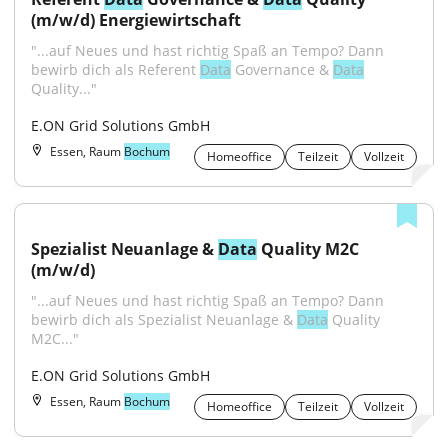
(m/w/d) Energiewirtschaft
"...auf Neues und hast richtig Spaß an Tempo? Dann 
bewirb dich als Referent 
Data
 Governance & 
Data
Quality..."
E.ON Grid Solutions GmbH
Essen, Raum
Bochum
Homeoffice
Teilzeit
Vollzeit
Spezialist Neuanlage & 
Data
 Quality M2C 
(m/w/d)
"...auf Neues und hast richtig Spaß an Tempo? Dann 
bewirb dich als Spezialist Neuanlage & 
Data
 Quality 
M2C..."
E.ON Grid Solutions GmbH
Essen, Raum
Bochum
Homeoffice
Teilzeit
Vollzeit