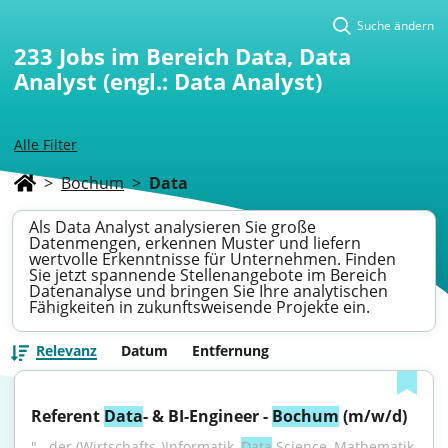
Suche ändern
233
Jobs im Bereich Data, Data
Analyst (engl.: Data Analyst)
Alle Filter
>
Bochum
>
Data
Als Data Analyst analysieren Sie große
Datenmengen, erkennen Muster und liefern
wertvolle Erkenntnisse für Unternehmen. Finden
Sie jetzt spannende Stellenangebote im Bereich
Datenanalyse und bringen Sie Ihre analytischen
Fähigkeiten in zukunftsweisende Projekte ein.
Relevanz
Datum
Entfernung
Referent 
Data
- & BI-Engineer - 
Bochum
 (m/w/d)
"...der (Wirtschafts-)Informatik, 
Data
 Science, Mathematik, 