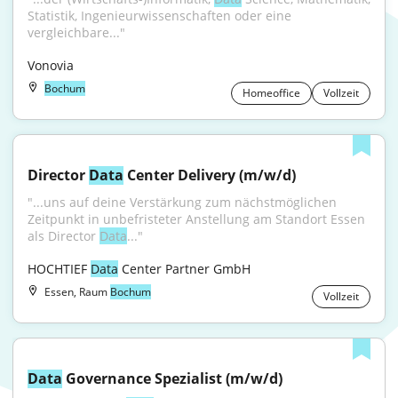
Statistik, Ingenieurwissenschaften oder eine 
vergleichbare..."
Vonovia
Bochum
Homeoffice
Vollzeit
Director 
Data
 Center Delivery (m/w/d)
"...uns auf deine Verstärkung zum nächstmöglichen 
Zeitpunkt in unbefristeter Anstellung am Standort Essen 
als Director 
Data
..."
HOCHTIEF 
Data
 Center Partner GmbH
Essen, Raum
Bochum
Vollzeit
Data
 Governance Spezialist (m/w/d)