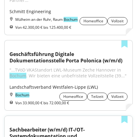
Partner..."
Schmitt Engineering
Mülheim an der Ruhr, Raum
Bochum
Homeoffice
Vollzeit
Von 42.300,00 € bis 125.400,00 €
Geschäftsführung Digitale 
Dokumentationsstelle Porta Polonica (w/m/d)
"...TVöD VKAStandort LWL-Museum Zeche Hannover in 
Bochum
. Wir bieten eine unbefristete Vollzeitstelle (39..."
Landschaftsverband Westfalen-Lippe (LWL)
Bochum
Homeoffice
Teilzeit
Vollzeit
Von 33.900,00 € bis 72.000,00 €
Sachbearbeiter (w/m/d) IT-/OT-
Systemdokumentation und 