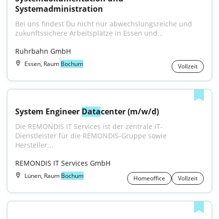
Systemadministration
Bei uns findest Du nicht nur abwechslungsreiche und 
zukunftssichere Arbeitsplätze in Essen und...
Ruhrbahn GmbH
Essen, Raum
Bochum
Vollzeit
System Engineer 
Data
center (m/w/d)
Die REMONDIS IT Services ist der zentrale IT-
Dienstleister für die REMONDIS-Gruppe sowie 
Hersteller...
REMONDIS IT Services GmbH
Lünen, Raum
Bochum
Homeoffice
Vollzeit