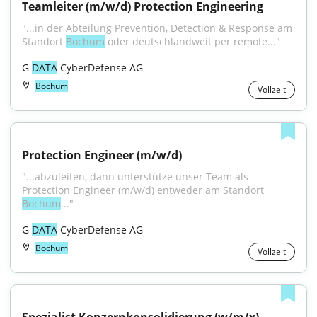
Teamleiter (m/w/d) Protection Engineering
"...in der Abteilung Prevention, Detection & Response am 
Standort 
Bochum
 oder deutschlandweit per remote..."
G 
DATA
 CyberDefense AG
Bochum
Vollzeit
Protection Engineer (m/w/d)
"...abzuleiten, dann unterstütze unser Team als 
Protection Engineer (m/w/d) entweder am Standort 
Bochum
..."
G 
DATA
 CyberDefense AG
Bochum
Vollzeit