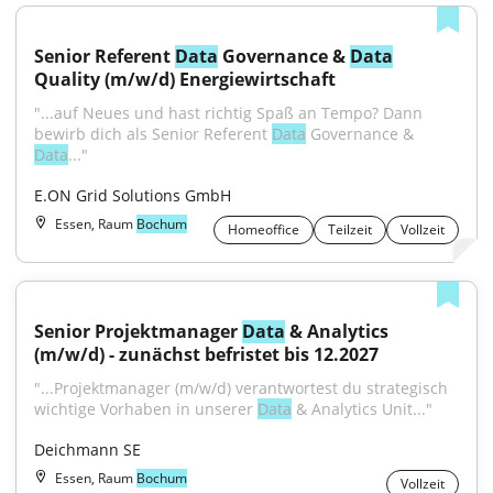
Senior Referent 
Data
 Governance & 
Data
Quality (m/w/d) Energiewirtschaft
"...auf Neues und hast richtig Spaß an Tempo? Dann 
bewirb dich als Senior Referent 
Data
 Governance & 
Data
..."
E.ON Grid Solutions GmbH
Essen, Raum
Bochum
Homeoffice
Teilzeit
Vollzeit
Senior Projektmanager 
Data
 & Analytics 
(m/w/d) - zunächst befristet bis 12.2027
"...Projektmanager (m/w/d) verantwortest du strategisch 
wichtige Vorhaben in unserer 
Data
 & Analytics Unit..."
Deichmann SE
Essen, Raum
Bochum
Vollzeit