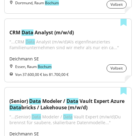
Dortmund, Raum
Bochum
Vollzeit
CRM 
Data
 Analyst (m/w/d)
"...CRM 
Data
 Analyst (m/w/d)Als eigenfinanziertes 
Familienunternehmen sind wir mehr als nur ein ca..."
Deichmann SE
Essen, Raum
Bochum
Vollzeit
Von 37.600,00 € bis 81.700,00 €
(Senior) 
Data
 Modeler / 
Data
 Vault Expert Azure 
Data
bricks / Lakehouse (m/w/d)
"...(Senior) 
Data
 Modeler / 
Data
 Vault Expert (m/w/d)Du 
brennst für saubere, skalierbare Datenmodelle..."
Deichmann SE