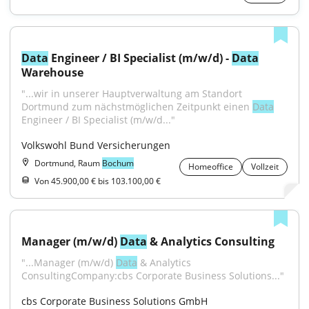
Data
 Engineer / BI Specialist (m/w/d) - 
Data
Warehouse
"...wir in unserer Hauptverwaltung am Standort 
Dortmund zum nächstmöglichen Zeitpunkt einen 
Data
Engineer / BI Specialist (m/w/d..."
Volkswohl Bund Versicherungen
Dortmund, Raum
Bochum
Homeoffice
Vollzeit
Von 45.900,00 € bis 103.100,00 €
Manager (m/w/d) 
Data
 & Analytics Consulting
"...Manager (m/w/d) 
Data
 & Analytics 
ConsultingCompany:cbs Corporate Business Solutions..."
cbs Corporate Business Solutions GmbH