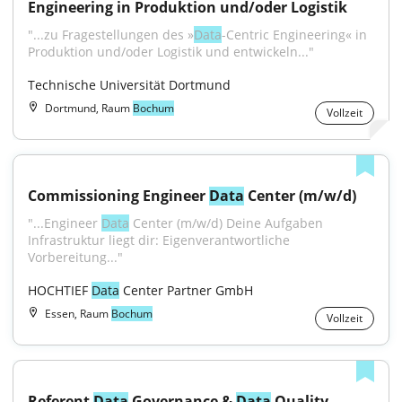
Engineering in Produktion und/oder Logistik
"...zu Fragestellungen des »
Data
-Centric Engineering« in 
Produktion und/oder Logistik und entwickeln..."
Technische Universität Dortmund
Dortmund, Raum
Bochum
Vollzeit
Commissioning Engineer 
Data
 Center (m/w/d)
"...Engineer 
Data
 Center (m/w/d) Deine Aufgaben 
Infrastruktur liegt dir: Eigenverantwortliche 
Vorbereitung..."
HOCHTIEF 
Data
 Center Partner GmbH
Essen, Raum
Bochum
Vollzeit
Referent 
Data
 Governance & 
Data
 Quality 