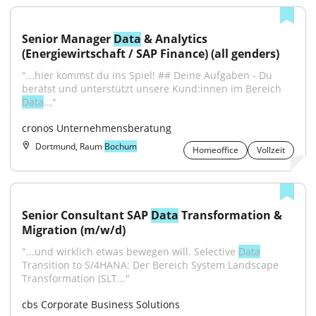
Senior Manager 
Data
 & Analytics 
(Energiewirtschaft / SAP Finance) (all genders)
"...hier kommst du ins Spiel! ## Deine Aufgaben - Du 
berätst und unterstützt unsere Kund:innen im Bereich 
Data
..."
cronos Unternehmensberatung
Dortmund, Raum
Bochum
Homeoffice
Vollzeit
Senior Consultant SAP 
Data
 Transformation & 
Migration (m/w/d)
"...und wirklich etwas bewegen will. Selective 
Data
Transition to S/4HANA: Der Bereich System Landscape 
Transformation (SLT..."
cbs Corporate Business Solutions