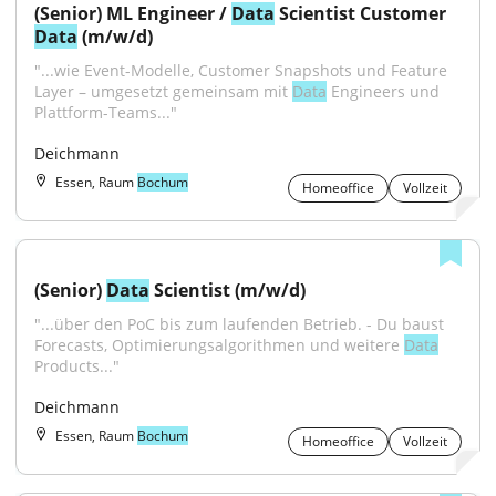
(Senior) ML Engineer / 
Data
 Scientist Customer 
Data
 (m/w/d)
"...wie Event-Modelle, Customer Snapshots und Feature 
Layer – umgesetzt gemeinsam mit 
Data
 Engineers und 
Plattform-Teams..."
Deichmann
Essen, Raum
Bochum
Homeoffice
Vollzeit
(Senior) 
Data
 Scientist (m/w/d)
"...über den PoC bis zum laufenden Betrieb. - Du baust 
Forecasts, Optimierungsalgorithmen und weitere 
Data
Products..."
Deichmann
Essen, Raum
Bochum
Homeoffice
Vollzeit