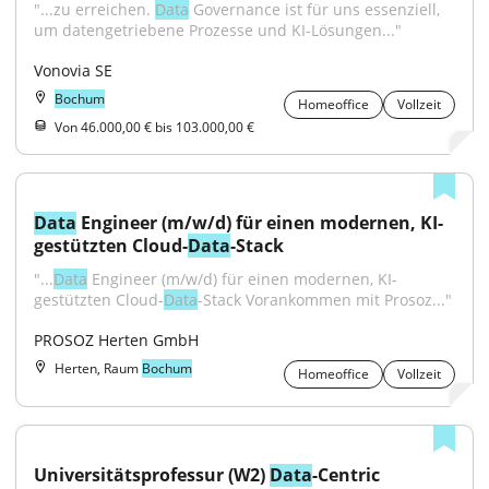
"...zu erreichen. 
Data
 Governance ist für uns essenziell, 
um datengetriebene Prozesse und KI-Lösungen..."
Vonovia SE
Bochum
Homeoffice
Vollzeit
Von 46.000,00 € bis 103.000,00 €
Data
 Engineer (m/w/d) für einen modernen, KI-
gestützten Cloud-
Data
-Stack
"...
Data
 Engineer (m/w/d) für einen modernen, KI-
gestützten Cloud-
Data
-Stack Vorankommen mit Prosoz..."
PROSOZ Herten GmbH
Herten, Raum
Bochum
Homeoffice
Vollzeit
Universitätsprofessur (W2) 
Data
-Centric 