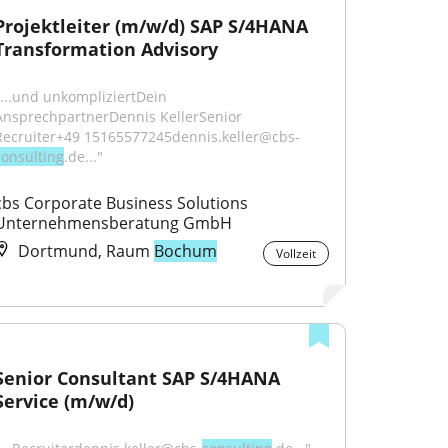
Projektleiter (m/w/d) SAP S/4HANA 
Transformation Advisory
"...und unkompliziertDein 
AnsprechpartnerDennis KellerSenior 
Recruiter+49 15165577245dennis.keller@cbs-
consulting
.de..."
cbs Corporate Business Solutions 
Unternehmensberatung GmbH
Dortmund, Raum
Bochum
Vollzeit
Senior Consultant SAP S/4HANA 
Service (m/w/d)