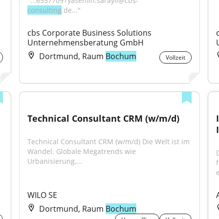
"...65577091yasemin.sarayli@cbs-
consulting
.de..."
cbs Corporate Business Solutions 
Unternehmensberatung GmbH
Dortmund, Raum
Bochum
Vollzeit
Technical Consultant CRM (w/m/d)
Technical Consultant CRM (w/m/d) Die Welt ist im 
Wandel. Globale Megatrends wie 
Urbanisierung,...
e
WILO SE
Dortmund, Raum
Bochum