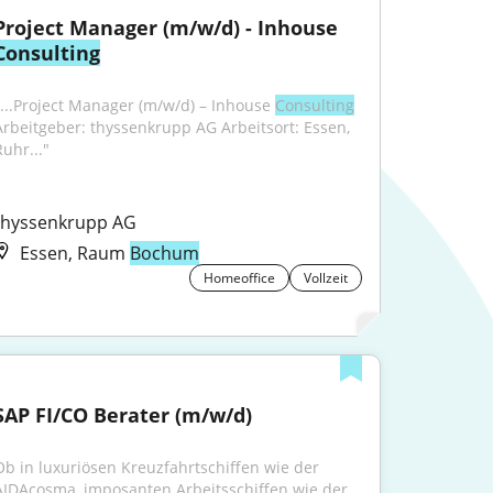
Project Manager (m/w/d) - Inhouse 
Consulting
"...Project Manager (m/w/d) – Inhouse 
Consulting
Arbeitgeber: thyssenkrupp AG Arbeitsort: Essen, 
Ruhr..."
thyssenkrupp AG
Essen, Raum
Bochum
Homeoffice
Vollzeit
SAP FI/CO Berater (m/w/d)
Ob in luxuriösen Kreuzfahrtschiffen wie der 
AIDAcosma, imposanten Arbeitsschiffen wie der 