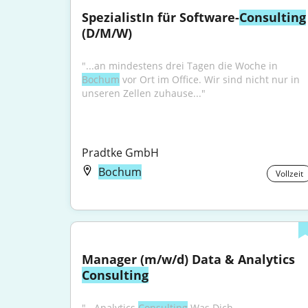
SpezialistIn für Software-
Consulting
(D/M/W)
"...an mindestens drei Tagen die Woche in 
Bochum
 vor Ort im Office. Wir sind nicht nur in 
unseren Zellen zuhause..."
Pradtke GmbH
Bochum
Vollzeit
Manager (m/w/d) Data & Analytics 
Consulting
"...Analytics 
Consulting
.Was Dich 