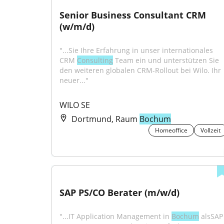
Senior Business Consultant CRM 
(w/m/d)
"...Sie Ihre Erfahrung in unser internationales 
CRM 
Consulting
 Team ein und unterstützen Sie 
den weiteren globalen CRM-Rollout bei Wilo. Ihr 
neuer..."
WILO SE
Dortmund, Raum
Bochum
Homeoffice
Vollzeit
SAP PS/CO Berater (m/w/d)
"...IT Application Management in 
Bochum
 alsSAP 