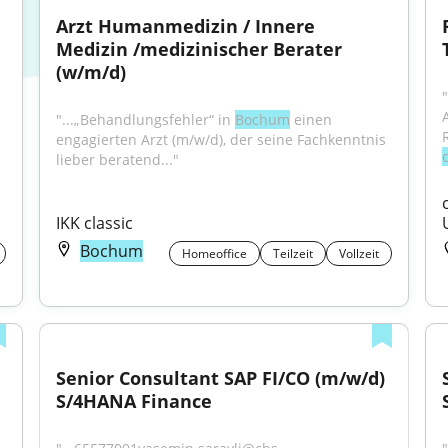
Arzt Humanmedizin / Innere 
Medizin /medizinischer Berater 
(w/m/d)
"...„Behandlungsfehler“ in 
Bochum
 einen 
engagierten Arzt (m/w/d), der seine Fachkenntnis 
lieber beratend..."
IKK classic
Bochum
Homeoffice
Teilzeit
Vollzeit
Senior Consultant SAP FI/CO (m/w/d) 
S/4HANA Finance