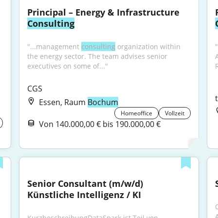
Principal – Energy & Infrastructure 
Consulting
"...management 
consulting
 organization within 
the energy sector. The team advises senior 
executives on some of..."
CGS
Essen, Raum
Bochum
Homeoffice
Vollzeit
Von 140.000,00 € bis 190.000,00 €
Senior Consultant (m/w/d) 
Künstliche Intelligenz / KI
KurzbeschreibungDataSpark ist Teil von 