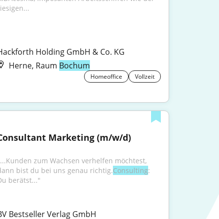
iesigen...
Hackforth Holding GmbH & Co. KG
Herne, Raum
Bochum
Homeoffice
Vollzeit
Consultant Marketing (m/w/d)
"...Kunden zum Wachsen verhelfen möchtest, 
dann bist du bei uns genau richtig.
Consulting
: 
Du berätst..."
BV Bestseller Verlag GmbH