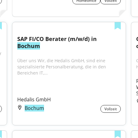
Homeoffice
Vollzeit
SAP FI/CO Berater (m/w/d) in 
Bochum
 
Über uns Wir, die Hedalis GmbH, sind eine 
spezialisierte Personalberatung, die in den 
Bereichen IT,...
Hedalis GmbH
Bochum
Vollzeit