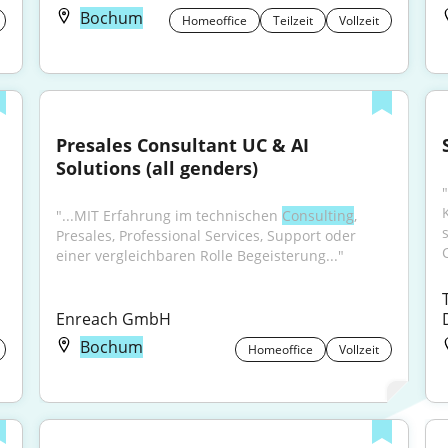
Bochum
Homeoffice
Teilzeit
Vollzeit
Presales Consultant UC & AI 
Solutions (all genders)
"...MIT Erfahrung im technischen 
Consulting
, 
Presales, Professional Services, Support oder 
einer vergleichbaren Rolle Begeisterung..."
Enreach GmbH
Bochum
Homeoffice
Vollzeit