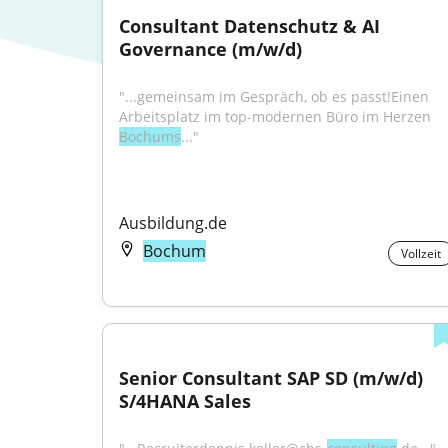
Consultant Datenschutz & AI 
Governance (m/w/d)
"...gemeinsam im Gespräch, ob es passt!Einen 
Arbeitsplatz im top-modernen Büro im Herzen 
Bochums
..."
Ausbildung.de
Bochum
Vollzeit
Senior Consultant SAP SD (m/w/d) 
S/4HANA Sales