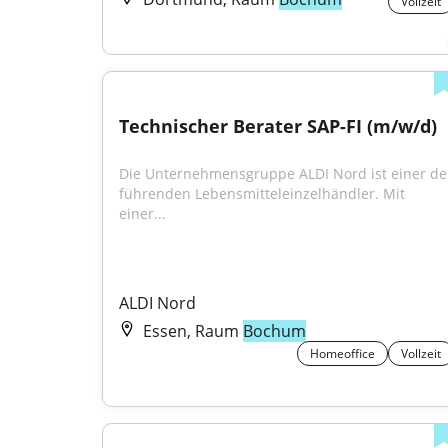
Vollzeit
Technischer Berater SAP-FI (m/w/d)
Die Unternehmensgruppe ALDI Nord ist einer der
führenden Lebensmitteleinzelhändler. Mit 
einer...
ALDI Nord
Essen, Raum
Bochum
Homeoffice
Vollzeit