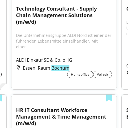
Technology Consultant - Supply 
Chain Management Solutions 
(m/w/d)
d
Die Unternehmensgruppe ALDI Nord ist einer der 
führenden Lebensmitteleinzelhändler. Mit 
einer...
ALDI Einkauf SE & Co. oHG
Essen, Raum
Bochum
Homeoffice
Vollzeit
HR IT Consultant Workforce 
Management & Time Management 
(m/w/d)