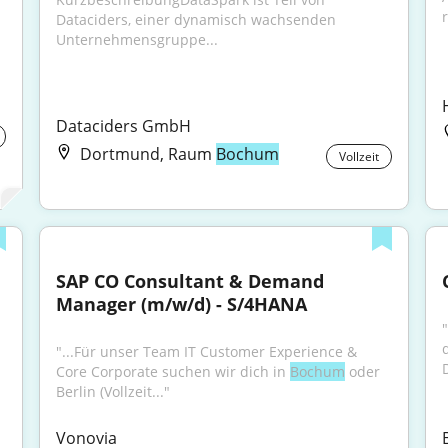
r
Dataciders, einer dynamisch wachsenden 
Unternehmensgruppe...
Dataciders GmbH
Dortmund, Raum
Bochum
Vollzeit
SAP CO Consultant & Demand 
Manager (m/w/d) - S/4HANA
"...Für unser Team IT Customer Experience & 
Core Corporate suchen wir dich in 
Bochum
 oder 
Berlin (Vollzeit..."
Vonovia