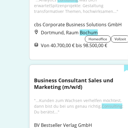
erwartetSpitzenprojekte: Gestaltung 
transformativer Themen, hochwirksamen..."
cbs Corporate Business Solutions GmbH
Dortmund, Raum
Bochum
Homeoffice
Vollzeit
Von 40.700,00 € bis 98.500,00 €
Business Consultant Sales und 
Marketing (m/w/d)
"...Kunden zum Wachsen verhelfen möchtest, 
dann bist du bei uns genau richtig.
Consulting
: 
Du berätst..."
BV Bestseller Verlag GmbH