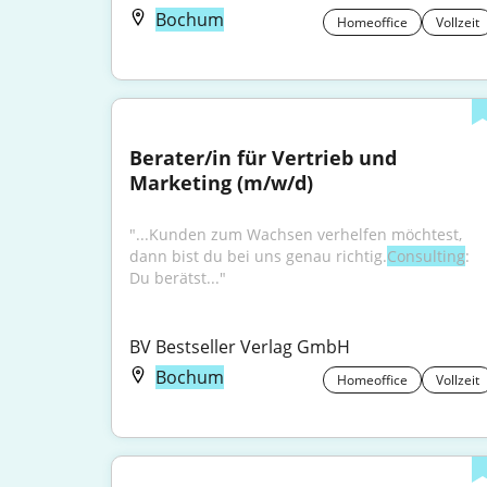
Bochum
Homeoffice
Vollzeit
Berater/in für Vertrieb und 
Marketing (m/w/d)
"...Kunden zum Wachsen verhelfen möchtest, 
dann bist du bei uns genau richtig.
Consulting
: 
Du berätst..."
BV Bestseller Verlag GmbH
Bochum
Homeoffice
Vollzeit