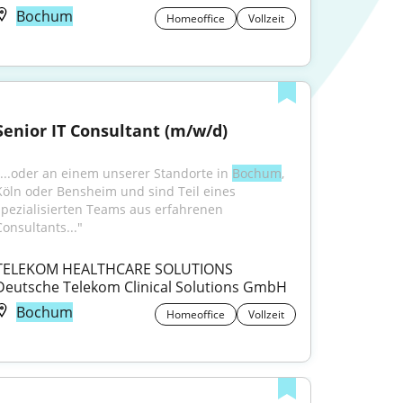
Bochum
Homeoffice
Vollzeit
Senior IT Consultant (m/w/d)
"...oder an einem unserer Standorte in 
Bochum
, 
Köln oder Bensheim und sind Teil eines 
spezialisierten Teams aus erfahrenen 
Consultants..."
TELEKOM HEALTHCARE SOLUTIONS 
Deutsche Telekom Clinical Solutions GmbH
Bochum
Homeoffice
Vollzeit