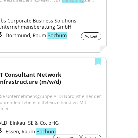
"...Recruiterdennis.keller@cbs-
consulting
.de..."
cbs Corporate Business Solutions 
Unternehmensberatung GmbH
Dortmund, Raum
Bochum
Vollzeit
IT Consultant Network 
Infrastructure (m/w/d)
Die Unternehmensgruppe ALDI Nord ist einer der 
führenden Lebensmitteleinzelhändler. Mit 
iner...
ALDI Einkauf SE & Co. oHG
Essen, Raum
Bochum