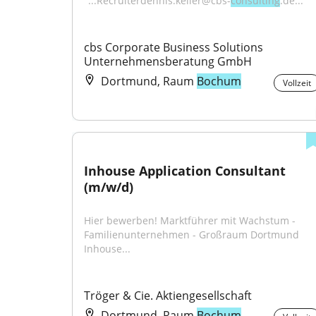
"...Recruiterdennis.keller@cbs-
consulting
.de..."
cbs Corporate Business Solutions 
Unternehmensberatung GmbH
Dortmund, Raum
Bochum
Vollzeit
Inhouse Application Consultant 
(m/w/d)
Hier bewerben! Marktführer mit Wachstum - 
Familienunternehmen - Großraum Dortmund 
Inhouse...
Tröger & Cie. Aktiengesellschaft
Dortmund, Raum
Bochum