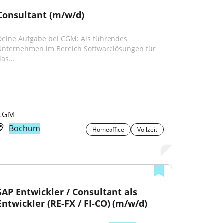
Consultant (m/w/d)
Deine Aufgabe bei CGM: Als führendes 
Unternehmen im Bereich Softwarelösungen für 
as...
CGM
Bochum
Homeoffice
Vollzeit
SAP Entwickler / Consultant als 
Entwickler (RE-FX / FI-CO) (m/w/d)