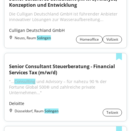
Konzeption und Entwicklung
Die Culligan Deutschland GmbH ist führender Anbieter 
innovativer Lösungen zur Wasseraufbereitung...
Culligan Deutschland GmbH
Neuss, Raum
Solingen
Homeoffice
Vollzeit
Senior Consultant Steuerberatung - Financial 
Services Tax (m/w/d)
"...
Consulting
 und Advisory – für nahezu 90 % der 
Fortune Global 500® und zahlreiche private 
Unternehmen..."
Deloitte
Düsseldorf, Raum
Solingen
Teilzeit