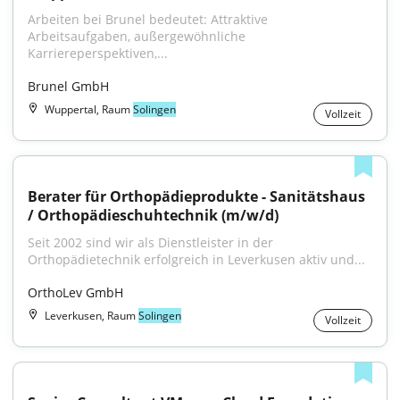
Arbeiten bei Brunel bedeutet: Attraktive 
Arbeitsaufgaben, außergewöhnliche 
Karriereperspektiven,...
Brunel GmbH
Wuppertal, Raum
Solingen
Vollzeit
Berater für Orthopädieprodukte - Sanitätshaus 
/ Orthopädieschuhtechnik (m/w/d)
Seit 2002 sind wir als Dienstleister in der 
Orthopädietechnik erfolgreich in Leverkusen aktiv und...
OrthoLev GmbH
Leverkusen, Raum
Solingen
Vollzeit