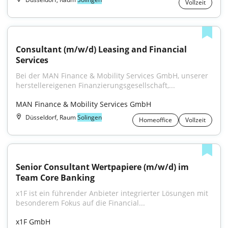
Vollzeit
Consultant (m/w/d) Leasing and Financial 
Services
Bei der MAN Finance & Mobility Services GmbH, unserer 
herstellereigenen Finanzierungsgesellschaft,...
MAN Finance & Mobility Services GmbH
Düsseldorf, Raum
Solingen
Homeoffice
Vollzeit
Senior Consultant Wertpapiere (m/w/d) im 
Team Core Banking
x1F ist ein führender Anbieter integrierter Lösungen mit 
besonderem Fokus auf die Financial...
x1F GmbH