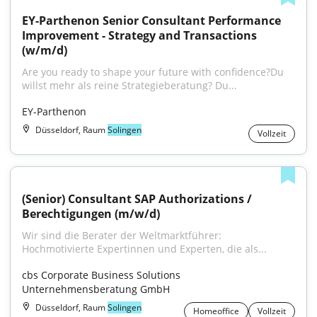
EY-Parthenon Senior Consultant Performance 
Improvement - Strategy and Transactions 
(w/m/d)
Are you ready to shape your future with confidence?Du 
willst mehr als reine Strategieberatung? Du...
EY-Parthenon
Düsseldorf, Raum
Solingen
Vollzeit
(Senior) Consultant SAP Authorizations / 
Berechtigungen (m/w/d)
Wir sind die Berater der Weltmarktführer: 
Hochmotivierte Expertinnen und Experten, die als...
cbs Corporate Business Solutions 
Unternehmensberatung GmbH
Düsseldorf, Raum
Solingen
Homeoffice
Vollzeit