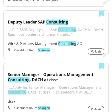
Von 90.000,00 € bis 130.000,00 €
Deputy Leader SAP 
Consulting
"...Ref. 5805 Deputy Lead SAP 
Consulting
, DACH Im DACH 
Raum positioniert sich unser Kunde..."
Wirz & Partners Management 
Consulting
 AG
Düsseldorf, Raum
Solingen
Vollzeit
Senior Manager – Operations Management 
Consulting
- DACH at dss+
"...Apply for Senior Manager – Operations Management 
Consulting
- DACH at dss+ in Düsseldorf, NW, DE..."
dss+
Düsseldorf, Raum
Solingen
Vollzeit