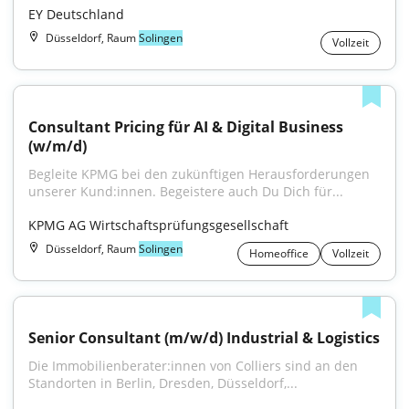
EY Deutschland
Düsseldorf, Raum
Solingen
Vollzeit
Consultant Pricing für AI & Digital Business 
(w/m/d)
Begleite KPMG bei den zukünftigen Herausforderungen 
unserer Kund:innen. Begeistere auch Du Dich für...
KPMG AG Wirtschaftsprüfungsgesellschaft
Düsseldorf, Raum
Solingen
Homeoffice
Vollzeit
Senior Consultant (m/w/d) Industrial & Logistics
Die Immobilienberater:innen von Colliers sind an den 
Standorten in Berlin, Dresden, Düsseldorf,...