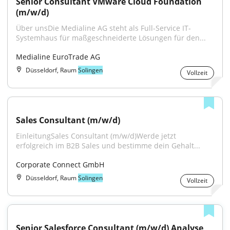
Senior Consultant VMware Cloud Foundation 
(m/w/d)
Über unsDie Medialine AG steht als Full-Service IT-
Systemhaus für maßgeschneiderte Lösungen für den...
Medialine EuroTrade AG
Düsseldorf, Raum
Solingen
Vollzeit
Sales Consultant (m/w/d)
EinleitungSales Consultant (m/w/d)Werde jetzt 
erfolgreich im B2B Sales und bestimme dein Gehalt...
Corporate Connect GmbH
Düsseldorf, Raum
Solingen
Vollzeit
Senior Salesforce Consultant (m/w/d) Analyse, 