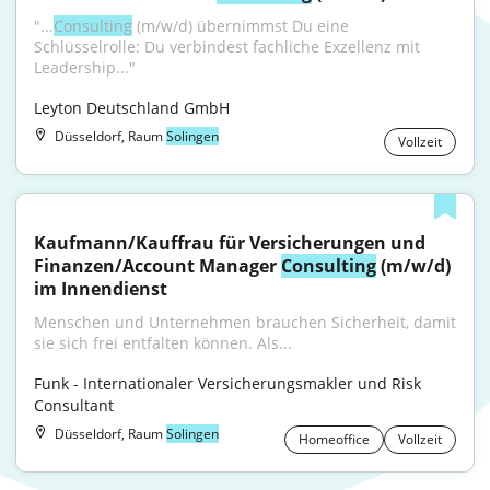
"...
Consulting
 (m/w/d) übernimmst Du eine 
Schlüsselrolle: Du verbindest fachliche Exzellenz mit 
Leadership..."
Leyton Deutschland GmbH
Düsseldorf, Raum
Solingen
Vollzeit
Kaufmann/Kauffrau für Versicherungen und 
Finanzen/Account Manager 
Consulting
 (m/w/d) 
im Innendienst
Menschen und Unternehmen brauchen Sicherheit, damit 
sie sich frei entfalten können. Als...
Funk - Internationaler Versicherungsmakler und Risk 
Consultant
Düsseldorf, Raum
Solingen
Homeoffice
Vollzeit