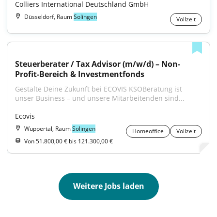
Colliers International Deutschland GmbH
Düsseldorf, Raum
Solingen
Vollzeit
Steuerberater / Tax Advisor (m/w/d) – Non-
Profit-Bereich & Investmentfonds
Gestalte Deine Zukunft bei ECOVIS KSOBeratung ist 
unser Business – und unsere Mitarbeitenden sind...
Ecovis
Wuppertal, Raum
Solingen
Homeoffice
Vollzeit
Von 51.800,00 € bis 121.300,00 €
Weitere Jobs laden