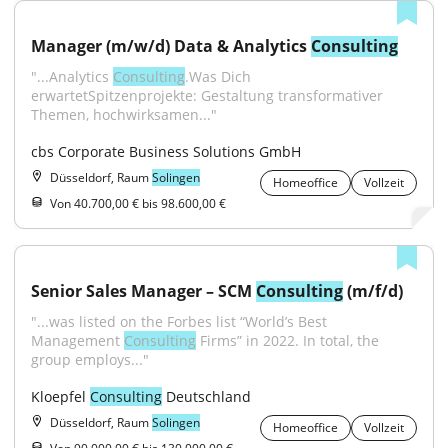
Manager (m/w/d) Data & Analytics 
Consulting
"...Analytics 
Consulting
.Was Dich 
erwartetSpitzenprojekte: Gestaltung transformativer 
Themen, hochwirksamen..."
cbs Corporate Business Solutions GmbH
Düsseldorf, Raum
Solingen
Homeoffice
Vollzeit
Von 40.700,00 € bis 98.600,00 €
Senior Sales Manager – SCM 
Consulting
 (m/f/d)
"...was listed on the Forbes list “World’s Best 
Management 
Consulting
 Firms” in 2022. In total, the 
group employs..."
Kloepfel 
Consulting
 Deutschland
Düsseldorf, Raum
Solingen
Homeoffice
Vollzeit