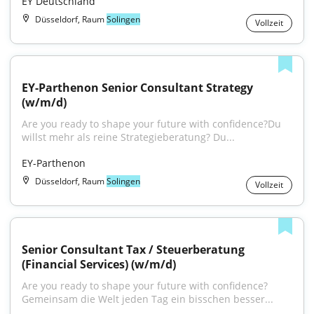
EY Deutschland
Düsseldorf, Raum
Solingen
Vollzeit
EY-Parthenon Senior Consultant Strategy 
(w/m/d)
Are you ready to shape your future with confidence?Du 
willst mehr als reine Strategieberatung? Du...
EY-Parthenon
Düsseldorf, Raum
Solingen
Vollzeit
Senior Consultant Tax / Steuerberatung 
(Financial Services) (w/m/d)
Are you ready to shape your future with confidence?
Gemeinsam die Welt jeden Tag ein bisschen besser...