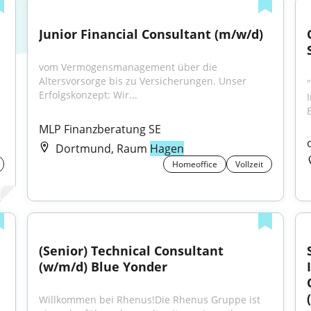
Junior Financial Consultant (m/w/d)
vom Vermögensmanagement über die 
Altersvorsorge bis zu Versicherungen. Unser 
Erfolgskonzept: Wir...
MLP Finanzberatung SE
Dortmund, Raum
Hagen
Homeoffice
Vollzeit
(Senior) Technical Consultant 
(w/m/d) Blue Yonder
Willkommen bei Rhenus!Die Rhenus Gruppe ist 