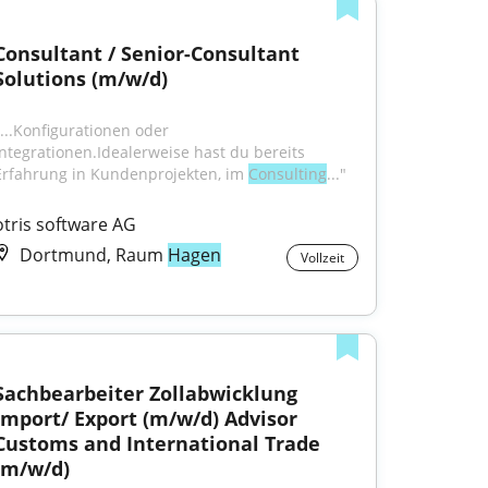
Consultant / Senior-Consultant 
Solutions (m/w/d)
"...Konfigurationen oder 
Integrationen.Idealerweise hast du bereits 
Erfahrung in Kundenprojekten, im 
Consulting
..."
otris software AG
Dortmund, Raum
Hagen
Vollzeit
Sachbearbeiter Zollabwicklung 
Import/ Export (m/w/d) Advisor 
Customs and International Trade 
(m/w/d)