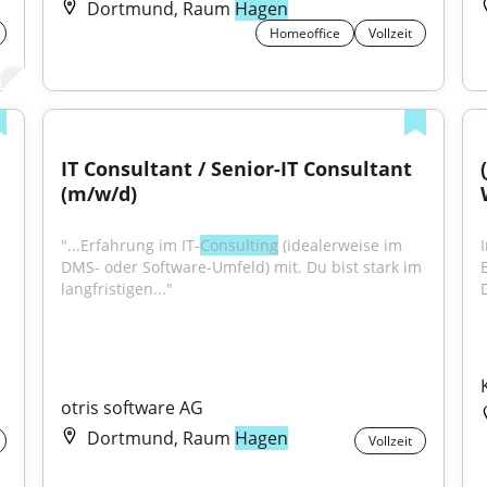
Dortmund, Raum
Hagen
Homeoffice
Vollzeit
IT Consultant / Senior-IT Consultant 
(m/w/d)
"...Erfahrung im IT-
Consulting
 (idealerweise im 
DMS- oder Software-Umfeld) mit. Du bist stark im 
langfristigen..."
D
otris software AG
Dortmund, Raum
Hagen
Vollzeit