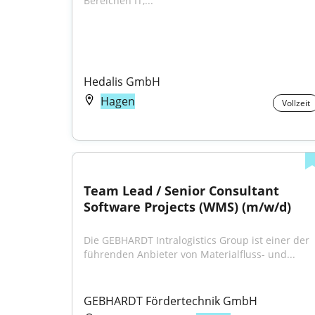
Bereichen IT,...
Hedalis GmbH
Hagen
Vollzeit
Team Lead / Senior Consultant 
Software Projects (WMS) (m/w/d)
Die GEBHARDT Intralogistics Group ist einer der 
führenden Anbieter von Materialfluss- und...
GEBHARDT Fördertechnik GmbH