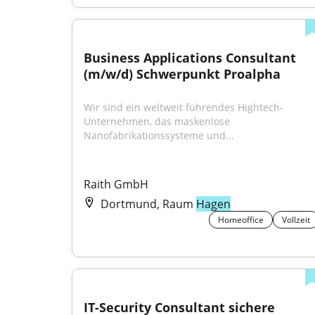
Business Applications Consultant 
(m/w/d) Schwerpunkt Proalpha
Wir sind ein weltweit führendes Hightech-
Unternehmen, das maskenlose 
Nanofabrikationssysteme und...
Raith GmbH
Dortmund, Raum
Hagen
Homeoffice
Vollzeit
IT-Security Consultant sichere 