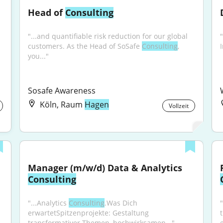
Head of 
Consulting
"...and quantifiable risk reduction for our global 
customers. As the Head of SoSafe 
Consulting
, 
you..."
Sosafe Awareness
Köln, Raum
Hagen
Vollzeit
Manager (m/w/d) Data & Analytics 
Consulting
"...Analytics 
Consulting
.Was Dich 
erwartetSpitzenprojekte: Gestaltung 
transformativer Themen, hochwirksamen..."