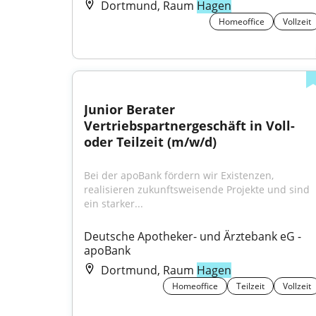
Dortmund, Raum
Hagen
Homeoffice
Vollzeit
Junior Berater 
Vertriebspartnergeschäft in Voll- 
oder Teilzeit (m/w/d)
Bei der apoBank fördern wir Existenzen, 
realisieren zukunftsweisende Projekte und sind 
ein starker...
Deutsche Apotheker- und Ärztebank eG - 
apoBank
Dortmund, Raum
Hagen
Homeoffice
Teilzeit
Vollzeit