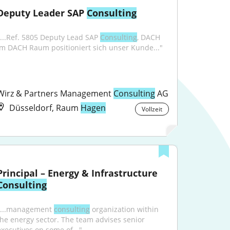
Deputy Leader SAP 
Consulting
"...Ref. 5805 Deputy Lead SAP 
Consulting
, DACH 
Im DACH Raum positioniert sich unser Kunde..."
Wirz & Partners Management 
Consulting
 AG
Düsseldorf, Raum
Hagen
Vollzeit
Principal – Energy & Infrastructure 
Consulting
"...management 
consulting
 organization within 
the energy sector. The team advises senior 
executives on some of..."