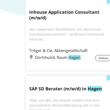
Inhouse Application Consultant 
(m/w/d)
Hier bewerben! Marktführer mit Wachstum - 
Familienunternehmen - Großraum Dortmund 
Inhouse...
Tröger & Cie. Aktiengesellschaft
Dortmund, Raum
Hagen
Vollzeit
SAP SD Berater (m/w/d) in 
Hagen
Über uns Wir, die Hedalis GmbH, sind eine 
spezialisierte Personalberatung, die in den 