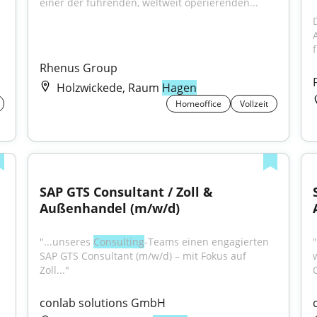
einer der führenden, weltweit operierenden...
f
Rhenus Group
Holzwickede, Raum
Hagen
Homeoffice
Vollzeit
SAP GTS Consultant / Zoll & 
Außenhandel (m/w/d)
"...unseres 
Consulting
-Teams einen engagierten 
SAP GTS Consultant (m/w/d) – mit Fokus auf 
Zoll..."
conlab solutions GmbH