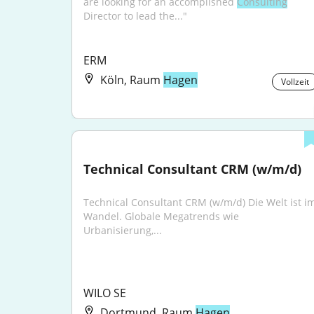
are looking for an accomplished 
Consulting
Director to lead the..."
ERM
Köln, Raum
Hagen
Vollzeit
Technical Consultant CRM (w/m/d)
Technical Consultant CRM (w/m/d) Die Welt ist im
Wandel. Globale Megatrends wie 
Urbanisierung,...
WILO SE
Dortmund, Raum
Hagen