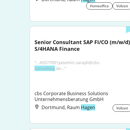
Homeoffice
Vollzeit
Senior Consultant SAP FI/CO (m/w/d) 
S/4HANA Finance
"...65577091yasemin.sarayli@cbs-
consulting
.de..."
cbs Corporate Business Solutions 
Unternehmensberatung GmbH
Dortmund, Raum
Hagen
Vollzeit