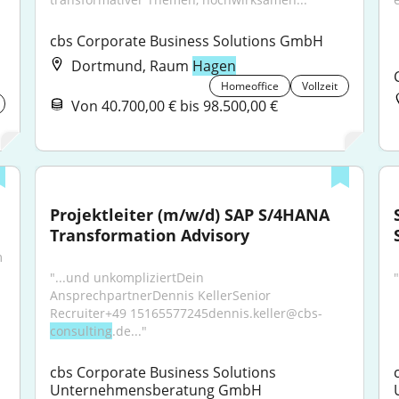
cbs Corporate Business Solutions GmbH
Dortmund, Raum
Hagen
Homeoffice
Vollzeit
Von 40.700,00 € bis 98.500,00 €
Projektleiter (m/w/d) SAP S/4HANA 
Transformation Advisory
 
"...und unkompliziertDein 
AnsprechpartnerDennis KellerSenior 
Recruiter+49 15165577245dennis.keller@cbs-
consulting
.de..."
cbs Corporate Business Solutions 
Unternehmensberatung GmbH