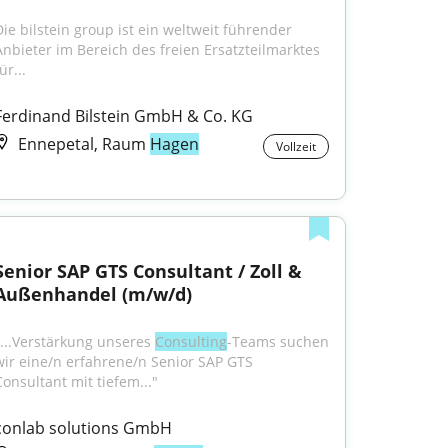
Die bilstein group ist ein weltweit führender 
Anbieter im Bereich des freien Ersatzteilmarktes 
ür...
Ferdinand Bilstein GmbH & Co. KG
Ennepetal, Raum
Hagen
Vollzeit
Senior SAP GTS Consultant / Zoll & 
Außenhandel (m/w/d)
"...Verstärkung unseres 
Consulting
-Teams suchen 
wir eine/n erfahrene/n Senior SAP GTS 
Consultant mit tiefem..."
conlab solutions GmbH