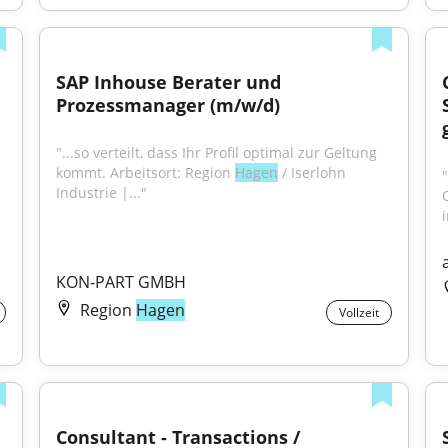
SAP Inhouse Berater und 
Prozessmanager (m/w/d)
"...so verteilt, dass Ihr Profil optimal zur Geltung 
kommt. Arbeitsort: Region 
Hagen
 / Iserlohn 
Industrie |..."
KON-PART GMBH
Region
Hagen
Vollzeit
Consultant - Transactions / 