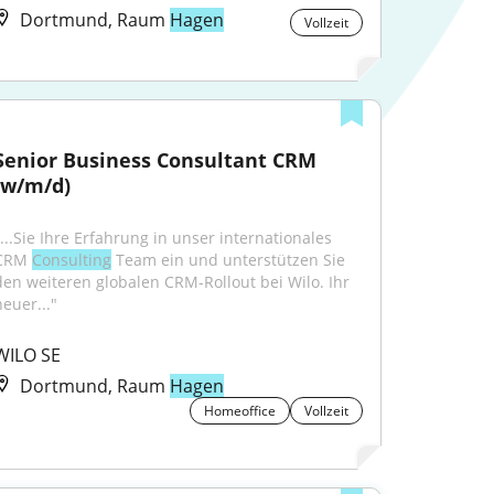
Dortmund, Raum
Hagen
Vollzeit
Senior Business Consultant CRM 
(w/m/d)
"...Sie Ihre Erfahrung in unser internationales 
CRM 
Consulting
 Team ein und unterstützen Sie 
den weiteren globalen CRM-Rollout bei Wilo. Ihr 
neuer..."
WILO SE
Dortmund, Raum
Hagen
Homeoffice
Vollzeit