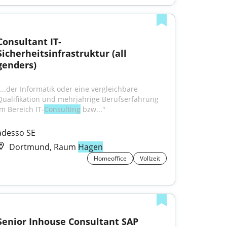
Consultant IT-
Sicherheitsinfrastruktur (all 
genders)
"...der Informatik oder eine vergleichbare 
Qualifikation und mehrjährige Berufserfahrung 
im Bereich IT-
Consulting
 bzw..."
adesso SE
Dortmund, Raum
Hagen
Homeoffice
Vollzeit
Senior Inhouse Consultant SAP 