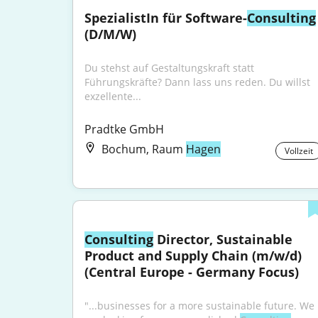
SpezialistIn für Software-
Consulting
(D/M/W)
Du stehst auf Gestaltungskraft statt 
Führungskräfte? Dann lass uns reden. Du willst 
exzellente...
Pradtke GmbH
Bochum, Raum
Hagen
Vollzeit
Consulting
 Director, Sustainable 
Product and Supply Chain (m/w/d) 
(Central Europe - Germany Focus)
"...businesses for a more sustainable future. We 