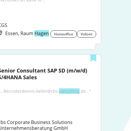
CGS
Essen, Raum
Hagen
Homeoffice
Vollzeit
Senior Consultant SAP SD (m/w/d) 
S/4HANA Sales
"...Recruiterdennis.keller@cbs-
consulting
.de..."
cbs Corporate Business Solutions 
Unternehmensberatung GmbH