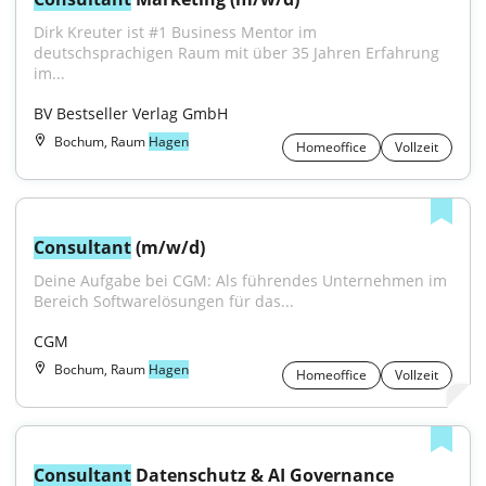
Dirk Kreuter ist #1 Business Mentor im 
deutschsprachigen Raum mit über 35 Jahren Erfahrung 
im...
BV Bestseller Verlag GmbH
Bochum, Raum
Hagen
Homeoffice
Vollzeit
Consultant
 (m/w/d)
Deine Aufgabe bei CGM: Als führendes Unternehmen im 
Bereich Softwarelösungen für das...
CGM
Bochum, Raum
Hagen
Homeoffice
Vollzeit
Consultant
 Datenschutz & AI Governance 