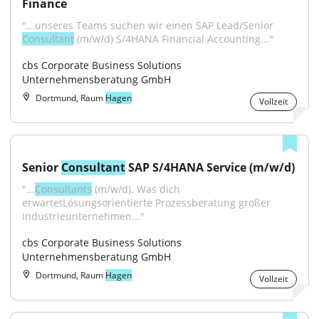
Finance
"...unseres Teams suchen wir einen SAP Lead/Senior 
Consultant
 (m/w/d) S/4HANA Financial Accounting..."
cbs Corporate Business Solutions 
Unternehmensberatung GmbH
Dortmund, Raum
Hagen
Vollzeit
Senior 
Consultant
 SAP S/4HANA Service (m/w/d)
"...
Consultants
 (m/w/d). Was dich 
erwartetLösungsorientierte Prozessberatung großer 
Industrieunternehmen..."
cbs Corporate Business Solutions 
Unternehmensberatung GmbH
Dortmund, Raum
Hagen
Vollzeit