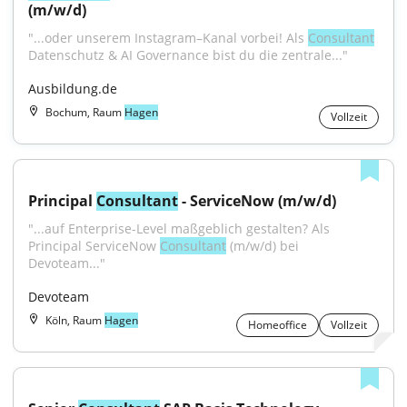
(m/w/d)
"...oder unserem Instagram–Kanal vorbei! Als 
Consultant
Datenschutz & AI Governance bist du die zentrale..."
Ausbildung.de
Bochum, Raum
Hagen
Vollzeit
Principal 
Consultant
 - ServiceNow (m/w/d)
"...auf Enterprise-Level maßgeblich gestalten? Als 
Principal ServiceNow 
Consultant
 (m/w/d) bei 
Devoteam..."
Devoteam
Köln, Raum
Hagen
Homeoffice
Vollzeit