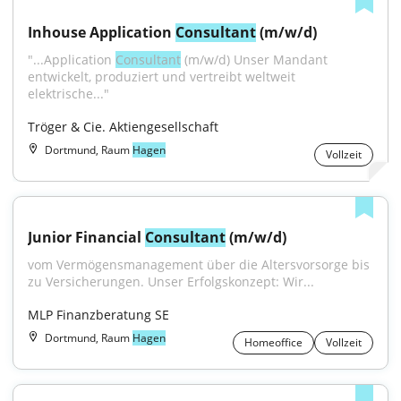
Inhouse Application 
Consultant
 (m/w/d)
"...Application 
Consultant
 (m/w/d) Unser Mandant 
entwickelt, produziert und vertreibt weltweit 
elektrische..."
Tröger & Cie. Aktiengesellschaft
Dortmund, Raum
Hagen
Vollzeit
Junior Financial 
Consultant
 (m/w/d)
vom Vermögensmanagement über die Altersvorsorge bis 
zu Versicherungen. Unser Erfolgskonzept: Wir...
MLP Finanzberatung SE
Dortmund, Raum
Hagen
Homeoffice
Vollzeit