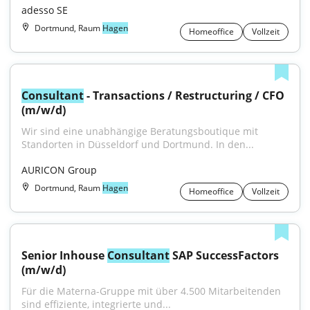
adesso SE
Dortmund, Raum
Hagen
Homeoffice
Vollzeit
Consultant
 - Transactions / Restructuring / CFO 
(m/w/d)
Wir sind eine unabhängige Beratungsboutique mit 
Standorten in Düsseldorf und Dortmund. In den...
AURICON Group
Dortmund, Raum
Hagen
Homeoffice
Vollzeit
Senior Inhouse 
Consultant
 SAP SuccessFactors 
(m/w/d)
Für die Materna-Gruppe mit über 4.500 Mitarbeitenden 
sind effiziente, integrierte und...