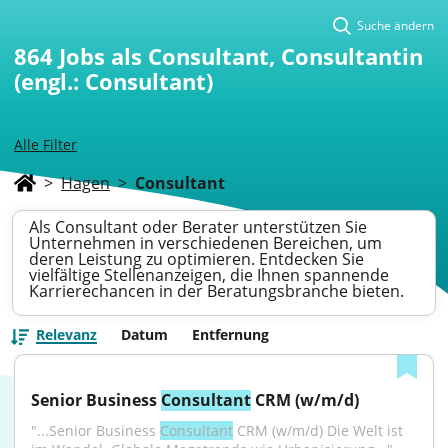
Suche ändern
864
Jobs als Consultant, Consultantin
(engl.: Consultant)
Alle Filter
>
Hagen
>
Consultant
Als Consultant oder Berater unterstützen Sie
Unternehmen in verschiedenen Bereichen, um
deren Leistung zu optimieren. Entdecken Sie
vielfältige Stellenanzeigen, die Ihnen spannende
Karrierechancen in der Beratungsbranche bieten.
Relevanz
Datum
Entfernung
Senior Business 
Consultant
 CRM (w/m/d)
"...Senior Business 
Consultant
 CRM (w/m/d) Die Welt ist 