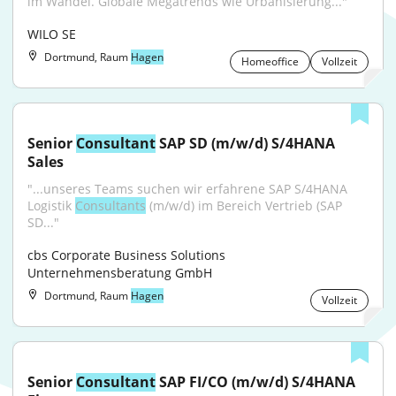
im Wandel. Globale Megatrends wie Urbanisierung..."
WILO SE
Dortmund, Raum
Hagen
Homeoffice
Vollzeit
Senior 
Consultant
 SAP SD (m/w/d) S/4HANA 
Sales
"...unseres Teams suchen wir erfahrene SAP S/4HANA 
Logistik 
Consultants
 (m/w/d) im Bereich Vertrieb (SAP 
SD..."
cbs Corporate Business Solutions 
Unternehmensberatung GmbH
Dortmund, Raum
Hagen
Vollzeit
Senior 
Consultant
 SAP FI/CO (m/w/d) S/4HANA 