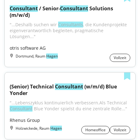
Consultant
 / Senior-
Consultant
 Solutions 
(m/w/d)
"...Deshalb suchen wir 
Consultants
, die Kundenprojekte 
eigenverantwortlich begleiten, pragmatische 
Lösungen..."
otris software AG
Dortmund, Raum
Hagen
Vollzeit
(Senior) Technical 
Consultant
 (w/m/d) Blue 
Yonder
"...Lebenszyklus kontinuierlich verbessern.Als Technical 
Consultant
 Blue Yonder spielst du eine zentrale Rolle..."
Rhenus Group
Holzwickede, Raum
Hagen
Homeoffice
Vollzeit