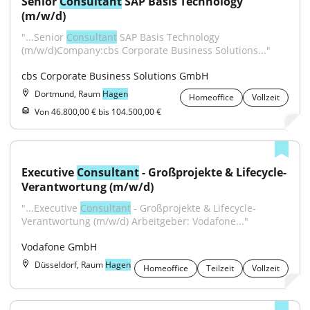
Senior 
Consultant
 SAP Basis Technology 
(m/w/d)
"...Senior 
Consultant
 SAP Basis Technology 
(m/w/d)Company:cbs Corporate Business Solutions..."
cbs Corporate Business Solutions GmbH
Dortmund, Raum
Hagen
Homeoffice
Vollzeit
Von 46.800,00 € bis 104.500,00 €
Executive 
Consultant
 - Großprojekte & Lifecycle-
Verantwortung (m/w/d)
"...Executive 
Consultant
 - Großprojekte & Lifecycle-
Verantwortung (m/w/d) Arbeitgeber: Vodafone..."
Vodafone GmbH
Düsseldorf, Raum
Hagen
Homeoffice
Teilzeit
Vollzeit