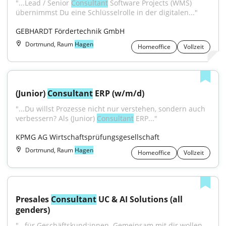
"...Lead / Senior 
Consultant
 Software Projects (WMS) 
übernimmst Du eine Schlüsselrolle in der digitalen..."
GEBHARDT Fördertechnik GmbH
Dortmund, Raum
Hagen
Homeoffice
Vollzeit
(Junior) 
Consultant
 ERP (w/m/d)
"...Du willst Prozesse nicht nur verstehen, sondern auch 
verbessern? Als (Junior) 
Consultant
 ERP..."
KPMG AG Wirtschaftsprüfungsgesellschaft
Dortmund, Raum
Hagen
Homeoffice
Vollzeit
Presales 
Consultant
 UC & AI Solutions (all 
genders)
"...für Geschäftskund:innen. Gemeinsam mit dir wollen 