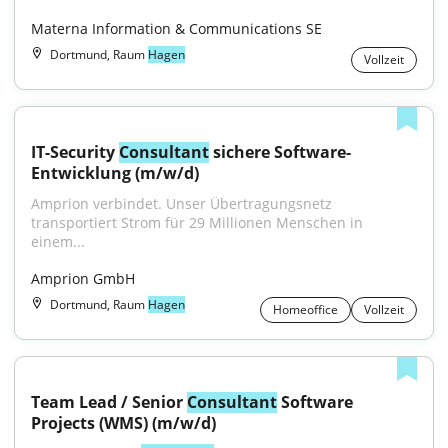
Materna Information & Communications SE
Dortmund, Raum
Hagen
Vollzeit
IT-Security 
Consultant
 sichere Software-
Entwicklung (m/w/d)
Amprion verbindet. Unser Übertragungsnetz 
transportiert Strom für 29 Millionen Menschen in 
einem...
Amprion GmbH
Dortmund, Raum
Hagen
Homeoffice
Vollzeit
Team Lead / Senior 
Consultant
 Software 
Projects (WMS) (m/w/d)