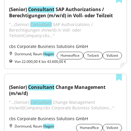
(Senior) 
Consultant
 SAP Authorizations / 
Berechtigungen (m/w/d) in Voll- oder Teilzeit
"...(Senior) 
Consultant
 SAP Authorizations / 
Berechtigungen (m/w/d) in Voll- oder 
TeilzeitCompany:cbs..."
cbs Corporate Business Solutions GmbH
Dortmund, Raum
Hagen
Homeoffice
Teilzeit
Vollzeit
Von 22.000,00 € bis 43.600,00 €
(Senior) 
Consultant
 Change Management 
(m/w/d)
"...(Senior) 
Consultant
 Change Management 
(m/w/d)Company:cbs Corporate Business Solutions..."
cbs Corporate Business Solutions GmbH
Dortmund, Raum
Hagen
Homeoffice
Vollzeit