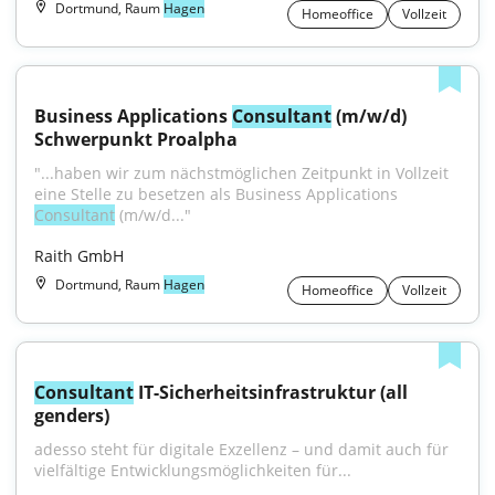
Dortmund, Raum
Hagen
Homeoffice
Vollzeit
Business Applications 
Consultant
 (m/w/d) 
Schwerpunkt Proalpha
"...haben wir zum nächstmöglichen Zeitpunkt in Vollzeit 
eine Stelle zu besetzen als Business Applications 
Consultant
 (m/w/d..."
Raith GmbH
Dortmund, Raum
Hagen
Homeoffice
Vollzeit
Consultant
 IT-Sicherheitsinfrastruktur (all 
genders)
adesso steht für digitale Exzellenz – und damit auch für 
vielfältige Entwicklungsmöglichkeiten für...