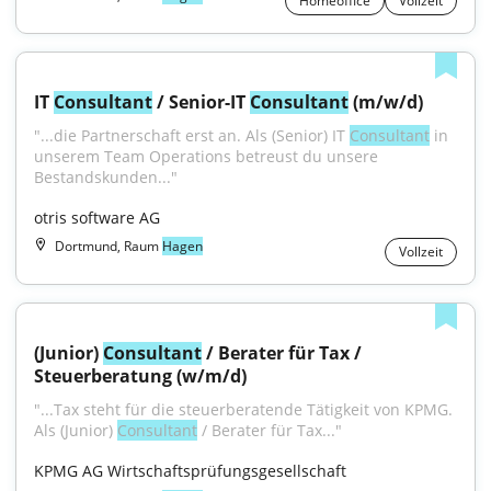
Homeoffice
Vollzeit
IT 
Consultant
 / Senior-IT 
Consultant
 (m/w/d)
"...die Partnerschaft erst an. Als (Senior) IT 
Consultant
 in 
unserem Team Operations betreust du unsere 
Bestandskunden..."
otris software AG
Dortmund, Raum
Hagen
Vollzeit
(Junior) 
Consultant
 / Berater für Tax / 
Steuerberatung (w/m/d)
"...Tax steht für die steuerberatende Tätigkeit von KPMG. 
Als (Junior) 
Consultant
 / Berater für Tax..."
KPMG AG Wirtschaftsprüfungsgesellschaft