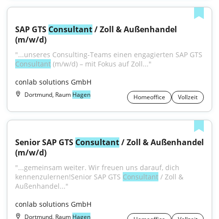
SAP GTS 
Consultant
 / Zoll & Außenhandel 
(m/w/d)
"...unseres Consulting-Teams einen engagierten SAP GTS 
Consultant
 (m/w/d) – mit Fokus auf Zoll..."
conlab solutions GmbH
Dortmund, Raum
Hagen
Homeoffice
Vollzeit
Senior SAP GTS 
Consultant
 / Zoll & Außenhandel 
(m/w/d)
"...gemeinsam weiter. Wir freuen uns darauf, dich 
kennenzulernen!Senior SAP GTS 
Consultant
 / Zoll & 
Außenhandel..."
conlab solutions GmbH
Dortmund, Raum
Hagen