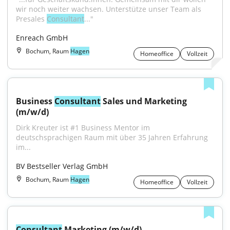
wir noch weiter wachsen. Unterstütze unser Team als 
Presales 
Consultant
..."
Enreach GmbH
Bochum, Raum
Hagen
Homeoffice
Vollzeit
Business 
Consultant
 Sales und Marketing 
(m/w/d)
Dirk Kreuter ist #1 Business Mentor im 
deutschsprachigen Raum mit über 35 Jahren Erfahrung 
im...
BV Bestseller Verlag GmbH
Bochum, Raum
Hagen
Homeoffice
Vollzeit
Consultant
 Marketing (m/w/d)