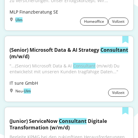
zu Versicherungen. Unser Erfolgskonzept: Wir...
MLP Finanzberatung SE
Ulm
Homeoffice
Vollzeit
(Senior) Microsoft Data & AI Strategy 
Consultant
(m/w/d)
"...(Senior) Microsoft Data & AI 
Consultant
 (m/w/d) Du 
entwickelst mit unseren Kunden tragfähige Daten..."
IT sure GmbH
Neu-
Ulm
Vollzeit
(Junior) ServiceNow 
Consultant
 Digitale 
Transformation (w/m/d)
Begleite KPMG bei den zukünftigen Herausforderungen 