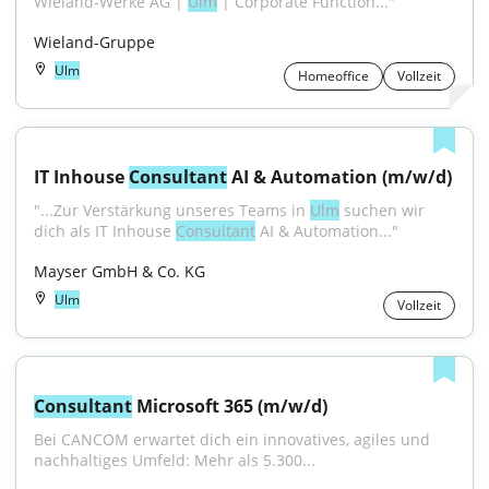
Wieland-Werke AG | 
Ulm
 | Corporate Function..."
Wieland-Gruppe
Ulm
Homeoffice
Vollzeit
IT Inhouse 
Consultant
 AI & Automation (m/w/d)
"...Zur Verstärkung unseres Teams in 
Ulm
 suchen wir 
dich als IT Inhouse 
Consultant
 AI & Automation..."
Mayser GmbH & Co. KG
Ulm
Vollzeit
Consultant
 Microsoft 365 (m/w/d)
Bei CANCOM erwartet dich ein innovatives, agiles und 
nachhaltiges Umfeld: Mehr als 5.300...