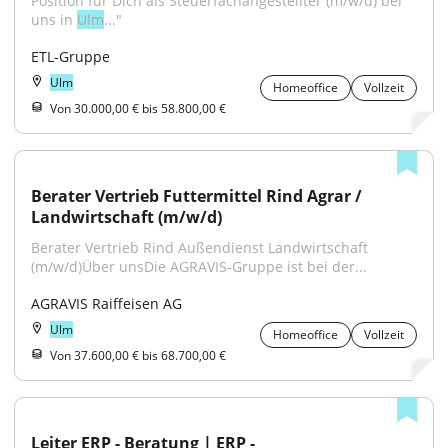
Position für Dich als Steuerfachangestellter (m/w/d) bei 
uns in 
Ulm
..."
ETL-Gruppe
Ulm
Homeoffice
Vollzeit
Von 30.000,00 € bis 58.800,00 €
Berater Vertrieb Futtermittel Rind Agrar / 
Landwirtschaft (m/w/d)
Berater Vertrieb Rind Außendienst Landwirtschaft 
(m/w/d)Über unsDie AGRAVIS-Gruppe ist bei der...
AGRAVIS Raiffeisen AG
Ulm
Homeoffice
Vollzeit
Von 37.600,00 € bis 68.700,00 €
Leiter ERP - Beratung | ERP - 