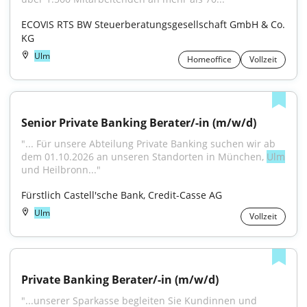
ECOVIS RTS BW Steuerberatungsgesellschaft GmbH & Co. 
KG
Ulm
Homeoffice
Vollzeit
Senior Private Banking Berater/-in (m/w/d)
"...​ Für unsere Abteilung Private Banking suchen wir ab 
dem 01.10.2026 an unseren Standorten in München, 
Ulm
und Heilbronn..."
Fürstlich Castell'sche Bank, Credit-Casse AG
Ulm
Vollzeit
Private Banking Berater/-in (m/w/d)
"...unserer Sparkasse begleiten Sie Kundinnen und 