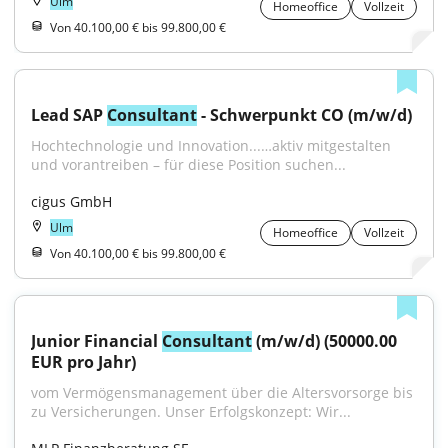
Ulm
Homeoffice
Vollzeit
Von 40.100,00 € bis 99.800,00 €
Lead SAP 
Consultant
 - Schwerpunkt CO (m/w/d)
Hochtechnologie und Innovation...…aktiv mitgestalten 
und vorantreiben – für diese Position suchen...
cigus GmbH
Ulm
Homeoffice
Vollzeit
Von 40.100,00 € bis 99.800,00 €
Junior Financial 
Consultant
 (m/w/d) (50000.00 
EUR pro Jahr)
vom Vermögensmanagement über die Altersvorsorge bis 
zu Versicherungen. Unser Erfolgskonzept: Wir...