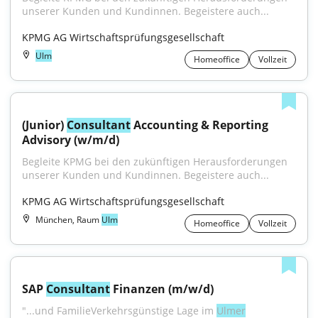
unserer Kunden und Kundinnen. Begeistere auch...
KPMG AG Wirtschaftsprüfungsgesellschaft
Ulm
Homeoffice
Vollzeit
(Junior) 
Consultant
 Accounting & Reporting 
Advisory (w/m/d)
Begleite KPMG bei den zukünftigen Herausforderungen 
unserer Kunden und Kundinnen. Begeistere auch...
KPMG AG Wirtschaftsprüfungsgesellschaft
München, Raum
Ulm
Homeoffice
Vollzeit
SAP 
Consultant
 Finanzen (m/w/d)
"...und FamilieVerkehrsgünstige Lage im 
Ulmer