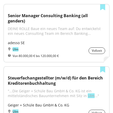
Senior Manager Consulting Banking (all 
genders)
DEINE ROLLE Baue ein neues Team auf: Du entwickelst 
ein neues Consulting Team im Bereich Banking...
adesso SE
Ulm
Vollzeit
Von 80.000,00 € bis 120.000,00 €
Steuerfachangestellter (m/w/d) für den Bereich 
Kreditorenbuchhaltung
"...Die Geiger + Schüle Bau GmbH & Co. KG ist ein 
mittelständisches Bauunternehmen mit Sitz in 
Ulm
..."
Geiger + Schüle Bau GmbH & Co. KG
Ulm
Vollzeit