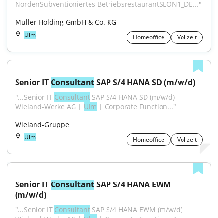
NordenSubventioniertes BetriebsrestaurantSLON1_DE..."
Müller Holding GmbH & Co. KG
Ulm
Homeoffice
Vollzeit
Senior IT 
Consultant
 SAP S/4 HANA SD (m/w/d)
"...Senior IT 
Consultant
 SAP S/4 HANA SD (m/w/d) 
Wieland-Werke AG | 
Ulm
 | Corporate Function..."
Wieland-Gruppe
Ulm
Homeoffice
Vollzeit
Senior IT 
Consultant
 SAP S/4 HANA EWM 
(m/w/d)
"...Senior IT 
Consultant
 SAP S/4 HANA EWM (m/w/d) 