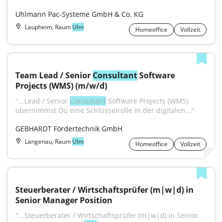
Uhlmann Pac-Systeme GmbH & Co. KG
Laupheim, Raum
Ulm
Homeoffice
Vollzeit
Team Lead / Senior 
Consultant
 Software 
Projects (WMS) (m/w/d)
"...Lead / Senior 
Consultant
 Software Projects (WMS) 
übernimmst Du eine Schlüsselrolle in der digitalen..."
GEBHARDT Fördertechnik GmbH
Langenau, Raum
Ulm
Homeoffice
Vollzeit
Steuerberater / Wirtschaftsprüfer (m|w|d) in 
Senior Manager Position
"...Steuerberater / Wirtschaftsprüfer (m|w|d) in Senior 