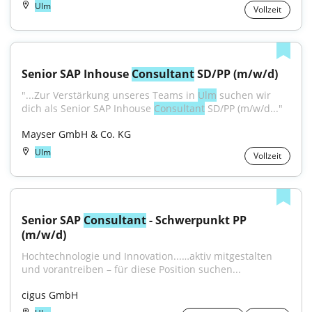
Ulm
Vollzeit
Senior SAP Inhouse 
Consultant
 SD/PP (m/w/d)
"...Zur Verstärkung unseres Teams in 
Ulm
 suchen wir 
dich als Senior SAP Inhouse 
Consultant
 SD/PP (m/w/d..."
Mayser GmbH & Co. KG
Ulm
Vollzeit
Senior SAP 
Consultant
 - Schwerpunkt PP 
(m/w/d)
Hochtechnologie und Innovation...…aktiv mitgestalten 
und vorantreiben – für diese Position suchen...
cigus GmbH