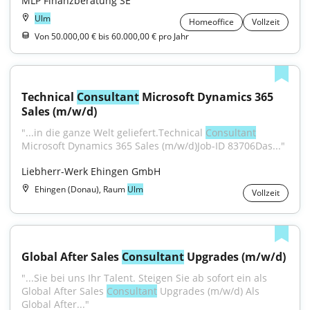
MLP Finanzberatung SE
Ulm
Homeoffice
Vollzeit
Von 50.000,00 € bis 60.000,00 € pro Jahr
Technical 
Consultant
 Microsoft Dynamics 365 
Sales (m/w/d)
"...in die ganze Welt geliefert.Technical 
Consultant
Microsoft Dynamics 365 Sales (m/w/d)Job-ID 83706Das..."
Liebherr-Werk Ehingen GmbH
Ehingen (Donau), Raum
Ulm
Vollzeit
Global After Sales 
Consultant
 Upgrades (m/w/d)
"...Sie bei uns Ihr Talent. Steigen Sie ab sofort ein als 
Global After Sales 
Consultant
 Upgrades (m/w/d) Als 
Global After..."