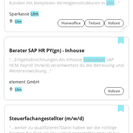
Kunden mit komplexen Vermögensstrukturen in 
Ulm
..."
Sparkasse 
Ulm
Ulm
Homeoffice
Teilzeit
Vollzeit
Berater SAP HR PY(gn) - Inhouse
"...Entgeltabrechnungen.Als Inhouse 
Consultant
 SAP 
HCM Payroll (m/w/d) verantwortest du die Betreuung und 
Weiterentwicklung..."
element GmbH
Ulm
Vollzeit
Steuerfachangestellter (m/w/d)
"...weiter zu qualifizieren?Dann haben wir die richtige 