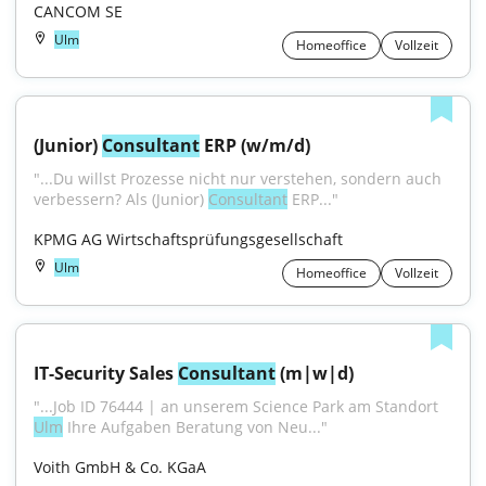
CANCOM SE
Ulm
Homeoffice
Vollzeit
(Junior) 
Consultant
 ERP (w/m/d)
"...Du willst Prozesse nicht nur verstehen, sondern auch 
verbessern? Als (Junior) 
Consultant
 ERP..."
KPMG AG Wirtschaftsprüfungsgesellschaft
Ulm
Homeoffice
Vollzeit
IT-Security Sales 
Consultant
 (m|w|d)
"...Job ID 76444 | an unserem Science Park am Standort 
Ulm
 Ihre Aufgaben Beratung von Neu..."
Voith GmbH & Co. KGaA