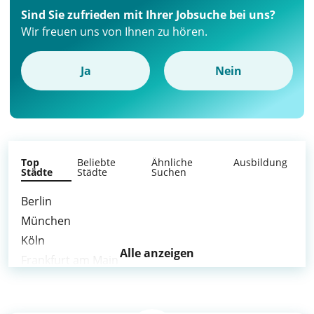
Sind Sie zufrieden mit Ihrer Jobsuche bei uns?
Wir freuen uns von Ihnen zu hören.
Ja
Nein
Top
Beliebte
Ähnliche
Ausbildung
Städte
Städte
Suchen
Berlin
München
Köln
Alle anzeigen
Frankfurt am Main
Stuttgart
Düsseldorf