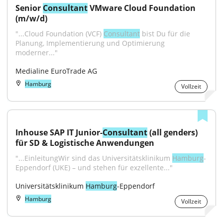
Senior 
Consultant
 VMware Cloud Foundation 
(m/w/d)
"...Cloud Foundation (VCF) 
Consultant
 bist Du für die 
Planung, Implementierung und Optimierung 
moderner..."
Medialine EuroTrade AG
Hamburg
Vollzeit
Inhouse SAP IT Junior-
Consultant
 (all genders) 
für SD & Logistische Anwendungen
"...EinleitungWir sind das Universitätsklinikum 
Hamburg
-
Eppendorf (UKE) – und stehen für exzellente..."
Universitätsklinikum 
Hamburg
-Eppendorf
Hamburg
Vollzeit