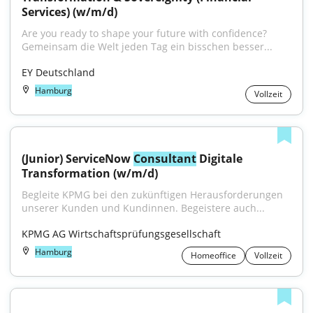
Services) (w/m/d)
Are you ready to shape your future with confidence?
Gemeinsam die Welt jeden Tag ein bisschen besser...
EY Deutschland
Hamburg
Vollzeit
(Junior) ServiceNow 
Consultant
 Digitale 
Transformation (w/m/d)
Begleite KPMG bei den zukünftigen Herausforderungen 
unserer Kunden und Kundinnen. Begeistere auch...
KPMG AG Wirtschaftsprüfungsgesellschaft
Hamburg
Homeoffice
Vollzeit