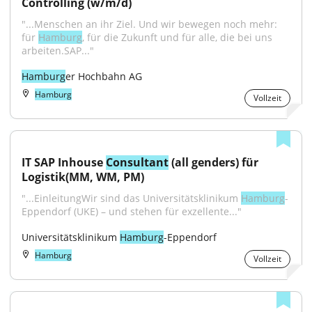
Controlling (w/m/d)
"...Menschen an ihr Ziel. Und wir bewegen noch mehr: 
für 
Hamburg
, für die Zukunft und für alle, die bei uns 
arbeiten.SAP..."
Hamburg
er Hochbahn AG
Hamburg
Vollzeit
IT SAP Inhouse 
Consultant
 (all genders) für 
Logistik(MM, WM, PM)
"...EinleitungWir sind das Universitätsklinikum 
Hamburg
-
Eppendorf (UKE) – und stehen für exzellente..."
Universitätsklinikum 
Hamburg
-Eppendorf
Hamburg
Vollzeit