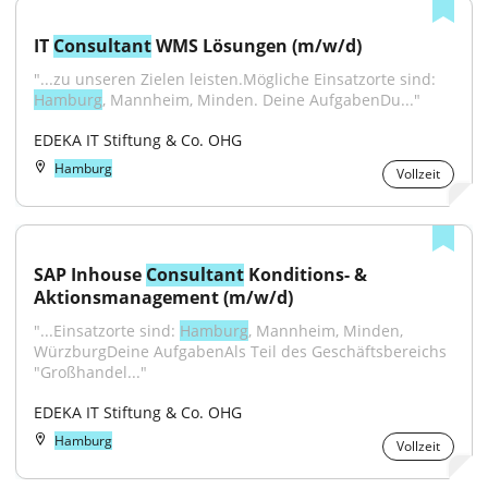
IT 
Consultant
 WMS Lösungen (m/w/d)
"...zu unseren Zielen leisten.Mögliche Einsatzorte sind: 
Hamburg
, Mannheim, Minden. Deine AufgabenDu..."
EDEKA IT Stiftung & Co. OHG
Hamburg
Vollzeit
SAP Inhouse 
Consultant
 Konditions- & 
Aktionsmanagement (m/w/d)
"...Einsatzorte sind: 
Hamburg
, Mannheim, Minden, 
WürzburgDeine AufgabenAls Teil des Geschäftsbereichs 
"Großhandel..."
EDEKA IT Stiftung & Co. OHG
Hamburg
Vollzeit