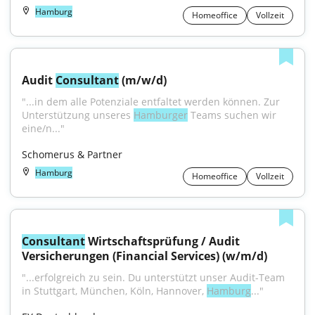
Hamburg
Homeoffice
Vollzeit
Audit 
Consultant
 (m/w/d)
"...in dem alle Potenziale entfaltet werden können. Zur 
Unterstützung unseres 
Hamburger
 Teams suchen wir 
eine/n..."
Schomerus & Partner
Hamburg
Homeoffice
Vollzeit
Consultant
 Wirtschaftsprüfung / Audit 
Versicherungen (Financial Services) (w/m/d)
"...erfolgreich zu sein. Du unterstützt unser Audit-Team 
in Stuttgart, München, Köln, Hannover, 
Hamburg
..."