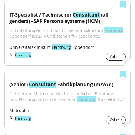
IT-Specialist / Technischer 
Consultant
 (all 
genders) –SAP Personalsysteme (HCM)
"...EinleitungWir sind das Universitätsklinikum 
Hamburg
-
Eppendorf (UKE) – und stehen für exzellente..."
Universitätsklinikum 
Hamburg
-Eppendorf
Hamburg
Vollzeit
(Senior) 
Consultant
 Fabrikplanung (m/w/d)
"...Über unsMetroplan ist ein technisches Beratungs- 
und Planungsunternehmen. Von 
Hamburg
, Düsseldorf..."
Metroplan
Hamburg
Vollzeit