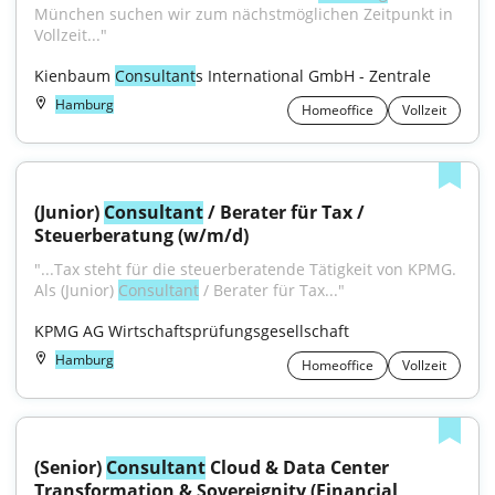
München suchen wir zum nächstmöglichen Zeitpunkt in 
Vollzeit..."
Kienbaum 
Consultant
s International GmbH - Zentrale
Hamburg
Homeoffice
Vollzeit
(Junior) 
Consultant
 / Berater für Tax / 
Steuerberatung (w/m/d)
"...Tax steht für die steuerberatende Tätigkeit von KPMG. 
Als (Junior) 
Consultant
 / Berater für Tax..."
KPMG AG Wirtschaftsprüfungsgesellschaft
Hamburg
Homeoffice
Vollzeit
(Senior) 
Consultant
 Cloud & Data Center 
Transformation & Sovereignity (Financial 