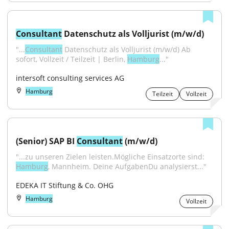
Consultant
 Datenschutz als Volljurist (m/w/d)
"...
Consultant
 Datenschutz als Volljurist (m/w/d) Ab 
sofort, Vollzeit / Teilzeit | Berlin, 
Hamburg
..."
intersoft consulting services AG
Hamburg
Teilzeit
Vollzeit
(Senior) SAP BI 
Consultant
 (m/w/d)
"...zu unseren Zielen leisten.Mögliche Einsatzorte sind: 
Hamburg
, Mannheim. Deine AufgabenDu analysierst..."
EDEKA IT Stiftung & Co. OHG
Hamburg
Vollzeit