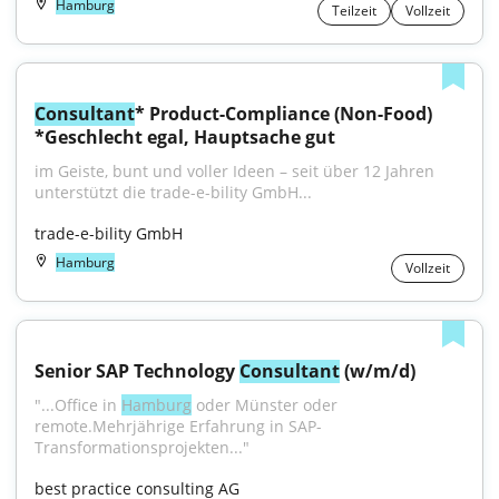
Hamburg
Teilzeit
Vollzeit
Consultant
* Product-Compliance (Non-Food) 
*Geschlecht egal, Hauptsache gut
im Geiste, bunt und voller Ideen – seit über 12 Jahren 
unterstützt die trade-e-bility GmbH...
trade-e-bility GmbH
Hamburg
Vollzeit
Senior SAP Technology 
Consultant
 (w/m/d)
"...Office in 
Hamburg
 oder Münster oder 
remote.Mehrjährige Erfahrung in SAP-
Transformationsprojekten..."
best practice consulting AG