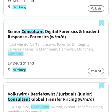
EY Deutschland
Hamburg
Vollzeit
Senior 
Consultant
 Digital Forensics & Incident 
Response - Forensics (w/m/d)
"...ist wie du.Als Teil unseres Forensic & Integrity 
Services-Teams in Mannheim, Hannover, München, 
Hamburg
..."
EY Deutschland
Hamburg
Vollzeit
Volkswirt / Betriebswirt / Jurist als (Junior) 
Consultant
 Global Transfer Pricing (w/m/d)
"...Als (Junior) 
Consultant
 (w/m/d) Global Transfer Pricing 
begleitest Du gemeinsam..."