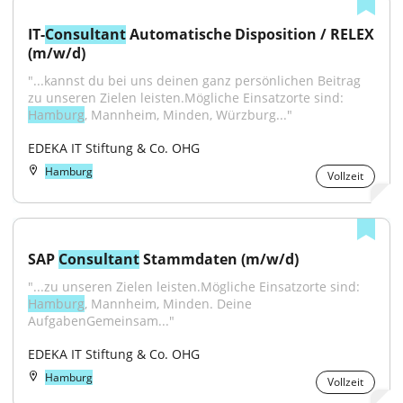
IT-​​
Consultant
 Automatische Disposition​ / RELEX 
(m/w/d)
"...kannst du bei uns deinen ganz persönlichen Beitrag 
zu unseren Zielen leisten.Mögliche Einsatzorte sind: 
Hamburg
, Mannheim, Minden, Würzburg..."
EDEKA IT Stiftung & Co. OHG
Hamburg
Vollzeit
SAP 
Consultant
 Stammdaten (m/w/d)
"...zu unseren Zielen leisten.Mögliche Einsatzorte sind: 
Hamburg
, Mannheim, Minden. Deine 
AufgabenGemeinsam..."
EDEKA IT Stiftung & Co. OHG
Hamburg
Vollzeit