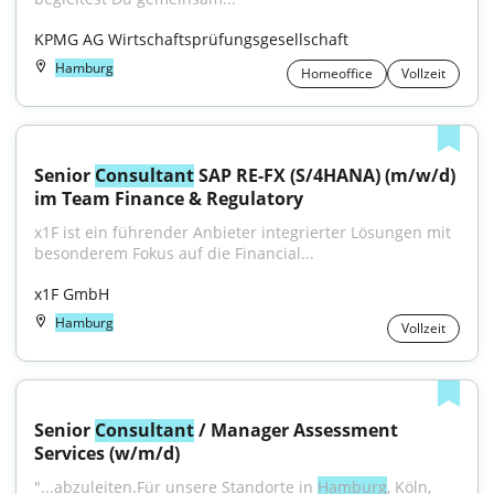
KPMG AG Wirtschaftsprüfungsgesellschaft
Hamburg
Homeoffice
Vollzeit
Senior 
Consultant
 SAP RE-FX (S/4HANA) (m/w/d) 
im Team Finance & Regulatory
x1F ist ein führender Anbieter integrierter Lösungen mit 
besonderem Fokus auf die Financial...
x1F GmbH
Hamburg
Vollzeit
Senior 
Consultant
 / Manager Assessment 
Services (w/m/d)
"...abzuleiten.Für unsere Standorte in 
Hamburg
, Köln, 