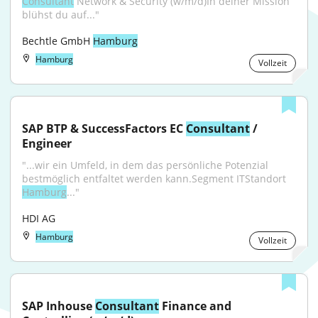
Consultant
 Network & Security (w/m/d)In deiner Mission 
blühst du auf..."
Bechtle GmbH 
Hamburg
Hamburg
Vollzeit
SAP BTP & SuccessFactors EC 
Consultant
 / 
Engineer
"...wir ein Umfeld, in dem das persönliche Potenzial 
bestmöglich entfaltet werden kann.Segment ITStandort 
Hamburg
..."
HDI AG
Hamburg
Vollzeit
SAP Inhouse 
Consultant
 Finance and 