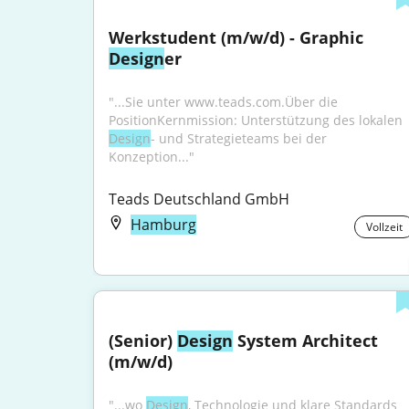
Werkstudent (m/w/d) - Graphic 
Design
er
"...Sie unter www.teads.com.Über die 
PositionKernmission: Unterstützung des lokalen 
Design
- und Strategieteams bei der 
Konzeption..."
Teads Deutschland GmbH
Hamburg
Vollzeit
(Senior) 
Design
 System Architect 
(m/w/d)
"...wo 
Design
, Technologie und klare Standards 