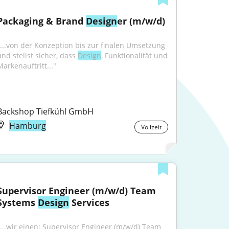
Packaging & Brand 
Design
er (m/w/d)
"...von der Konzeption bis zur finalen Umsetzung 
nd stellst sicher, dass 
Design
, Funktionalität und 
Markenauftritt..."
Backshop Tiefkühl GmbH
Hamburg
Vollzeit
Supervisor Engineer (m/w/d) Team 
Systems 
Design
 Services
"...wir einen: Supervisor Engineer (m/w/d) Team 