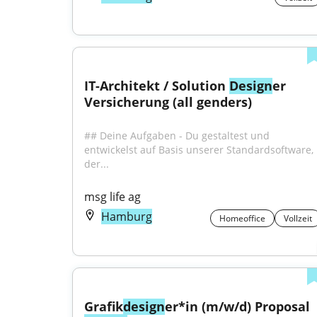
IT-Architekt / Solution 
Design
er 
Versicherung (all genders)
## Deine Aufgaben - Du gestaltest und 
entwickelst auf Basis unserer Standardsoftware, 
der...
msg life ag
Hamburg
Homeoffice
Vollzeit
Grafik
design
er*in (m/w/d) Proposal 