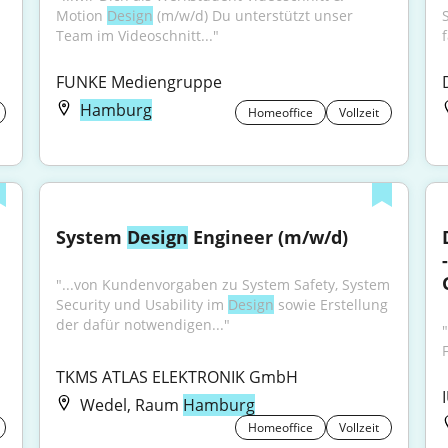
Motion 
Design
 (m/w/d) Du unterstützt unser 
Team im Videoschnitt..."
FUNKE Mediengruppe
Hamburg
Homeoffice
Vollzeit
System 
Design
 Engineer (m/w/d)
"...von Kundenvorgaben zu System Safety, System 
Security und Usability im 
Design
 sowie Erstellung 
der dafür notwendigen..."
F
TKMS ATLAS ELEKTRONIK GmbH
Wedel, Raum
Hamburg
Homeoffice
Vollzeit