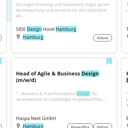
Du magst Ordnung und Sauberkeit, trägst gerne 
Verantwortung und verlierst nie den Überblick? 
Als...
SIDE 
Design
 Hotel 
Hamburg
Hamburg
Vollzeit
ideoschnitt & Motion 
Head of Agile & Business 
Design
(m/w/d)
"...Business & Transformations-
Design
: Du 
verantwortest ein vielfältiges Projektportfolio..."
Haspa Next GmbH
Hamburg
Homeoffice
Vollzeit