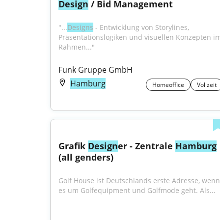
Design
 / Bid Management
"...
Designs
 - Entwicklung von Storylines, 
Präsentationslogiken und visuellen Konzepten im
Rahmen..."
Funk Gruppe GmbH
Hamburg
Homeoffice
Vollzeit
Grafik 
Design
er - Zentrale 
Hamburg
(all genders)
Golf House ist Deutschlands erste Adresse, wenn 
es um Golfequipment und Golfmode geht. Als...