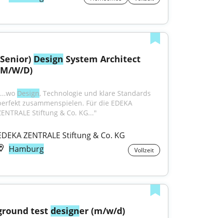
(Senior) 
Design
 System Architect 
(M/W/D)
...wo 
Design
, Technologie und klare Standards 
perfekt zusammenspielen. Für die EDEKA 
ZENTRALE Stiftung & Co. KG..."
EDEKA ZENTRALE Stiftung & Co. KG
Hamburg
Vollzeit
ground test 
design
er (m/w/d)