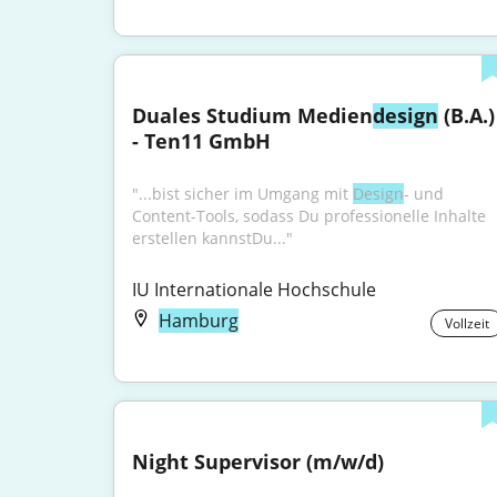
Duales Studium Medien
design
 (B.A.) 
- Ten11 GmbH
"...bist sicher im Umgang mit 
Design
- und 
Content-Tools, sodass Du professionelle Inhalte 
erstellen kannstDu..."
IU Internationale Hochschule
Hamburg
Vollzeit
Night Supervisor (m/w/d)