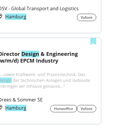
DSV - Global Transport and Logistics
Hamburg
Vollzeit
Director 
Design
 & Engineering 
(w/m/d) EPCM Industry
"...sowie Kraftwerk- und Prozesstechnik. Das 
Design
 der technischen Anlagen und Gebäude 
erbringen wir inhouse genauso..."
Drees & Sommer SE
Hamburg
Homeoffice
Vollzeit