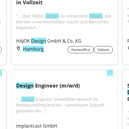
in Vollzeit
"
"...Über HAJOK 
Design
 Du entwickelst 
Design
, das 
 
Marken unverwechselbar macht und Menschen 
begeistert..."
HAJOK 
Design
 GmbH & Co. KG
Hamburg
Homeoffice
Vollzeit
Design
 Engineer (m/w/d)
"...
Design
 Engineer (m/w/d)Der Mensch im 
Mittelpunktimplantcast - Gemeinsam Zukunft 
gestalten.Als..."
t
implantcast GmbH