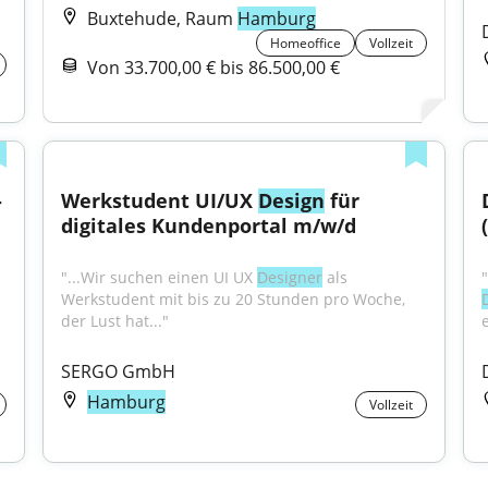
Buxtehude, Raum
Hamburg
Homeoffice
Vollzeit
Von 33.700,00 € bis 86.500,00 €
-
Werkstudent UI/UX 
Design
 für 
digitales Kundenportal m/w/d
"...Wir suchen einen UI UX 
Designer
 als 
Werkstudent mit bis zu 20 Stunden pro Woche, 
der Lust hat..."
SERGO GmbH
Hamburg
Vollzeit