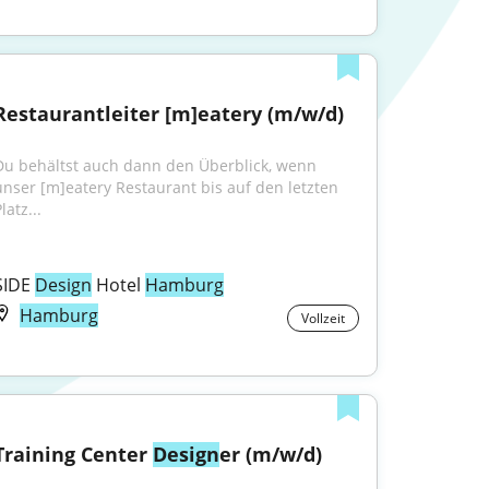
Restaurantleiter [m]eatery (m/w/d)
Du behältst auch dann den Überblick, wenn 
unser [m]eatery Restaurant bis auf den letzten 
latz...
SIDE 
Design
 Hotel 
Hamburg
Hamburg
Vollzeit
Training Center 
Design
er (m/w/d)