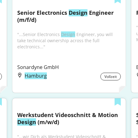
Senior Electronics 
Design
 Engineer 
(m/f/d)
u
"...Senior Electronics 
Design
 Engineer, you will 
take technical ownership across the full 
electronics..."
Sonardyne GmbH
Hamburg
Vollzeit
Werkstudent Videoschnitt & Motion 
Design
 (m/w/d)
"...wir Dich als Werkstudent Videoschnitt & 