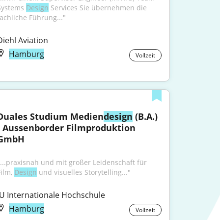
Systems 
Design
 Services Sie übernehmen die 
fachliche Führung..."
Diehl Aviation
Hamburg
Vollzeit
Duales Studium Medien
design
 (B.A.) 
- Aussenborder Filmproduktion 
GmbH
"...praxisnah und mit großer Leidenschaft für 
ilm, 
Design
 und visuelles Storytelling..."
IU Internationale Hochschule
Hamburg
Vollzeit