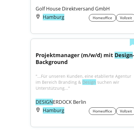
Golf House Direktversand GmbH
Hamburg
Homeoffice
Vollzeit
Projektmanager (m/w/d) mit 
Design
Background
"...Für unseren Kunden, eine etablierte Agentur 
im Bereich Branding & 
Design
 suchen wir 
Unterstützung..."
DESIGN
ERDOCK Berlin
Hamburg
Homeoffice
Vollzeit