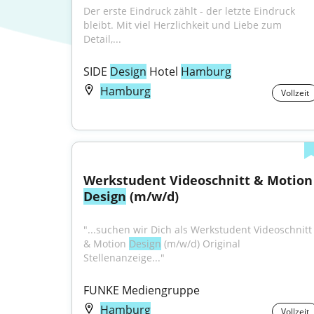
Der erste Eindruck zählt - der letzte Eindruck 
bleibt. Mit viel Herzlichkeit und Liebe zum 
Detail,...
SIDE 
Design
 Hotel 
Hamburg
Hamburg
Vollzeit
Werkstudent V
Design
 (m/w/d)
"...suchen wir Dich als Werkstudent Videoschnitt 
& Motion 
Design
 (m/w/d) Original 
Stellenanzeige..."
FUNKE Mediengruppe
Hamburg
Vollzeit