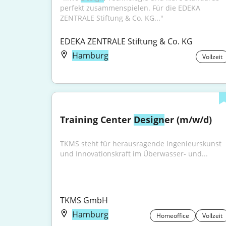
perfekt zusammenspielen. Für die EDEKA 
ZENTRALE Stiftung & Co. KG..."
EDEKA ZENTRALE Stiftung & Co. KG
Hamburg
Vollzeit
Training Center 
Design
er (m/w/d)
TKMS steht für herausragende Ingenieurskunst 
und Innovationskraft im Überwasser- und...
TKMS GmbH
Hamburg
Homeoffice
Vollzeit