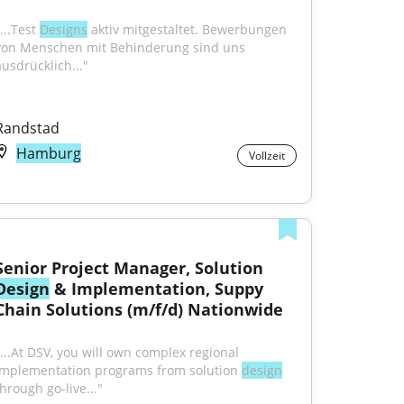
...Test 
Designs
 aktiv mitgestaltet. Bewerbungen 
von Menschen mit Behinderung sind uns 
ausdrücklich..."
Randstad
Hamburg
Vollzeit
Senior Project Manager, Solution 
Design
 & Implementation, Suppy 
Chain Solutions (m/f/d) Nationwide
"...At DSV, you will own complex regional 
implementation programs from solution 
design
hrough go-live..."