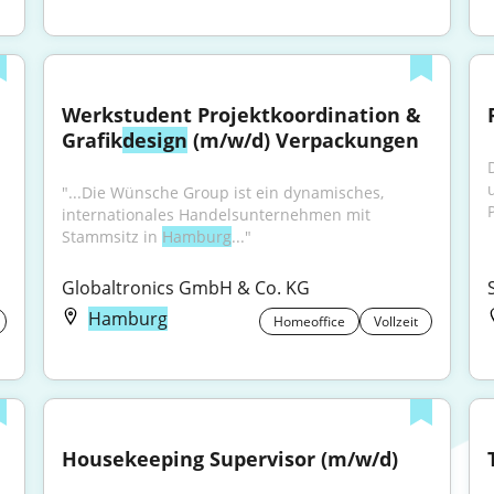
Werkstudent Projektkoordination & 
Grafik
design
 (m/w/d) Verpackungen
"...Die Wünsche Group ist ein dynamisches, 
P
internationales Handelsunternehmen mit 
Stammsitz in 
Hamburg
..."
Globaltronics GmbH & Co. KG
Hamburg
Homeoffice
Vollzeit
Housekeeping Supervisor (m/w/d)