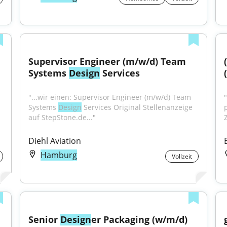
Supervisor Engineer (m/w/d) Team 
Systems 
Design
 Services
"...wir einen: Supervisor Engineer (m/w/d) Team 
"
Systems 
Design
 Services Original Stellenanzeige 
auf StepStone.de..."
Diehl Aviation
Hamburg
Vollzeit
Senior 
Design
er Packaging (w/m/d) 