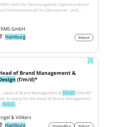
TKMS steht für herausragende Ingenieurskunst 
und Innovationskraft im Überwasser- und...
TKMS GmbH
Hamburg
Vollzeit
Head of Brand Management & 
Design
 (f/m/d)*
"...Head of Brand Management & 
Design
 (f/m/d)* 
Join to apply for the Head of Brand Management 
& 
Design
..."
Engel & Völkers
Hamburg
Homeoffice
Vollzeit