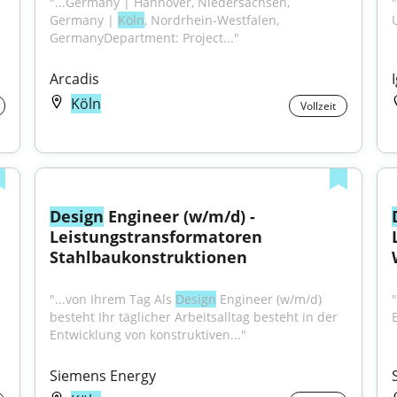
"...Germany | Hannover, Niedersachsen, 
Germany | 
Köln
, Nordrhein-Westfalen, 
GermanyDepartment: Project..."
Arcadis
Köln
Vollzeit
Design
 Engineer (w/m/d) - 
Leistungstransformatoren 
Stahlbaukonstruktionen
"...von Ihrem Tag Als 
Design
 Engineer (w/m/d) 
besteht Ihr täglicher Arbeitsalltag besteht in der 
Entwicklung von konstruktiven..."
Siemens Energy