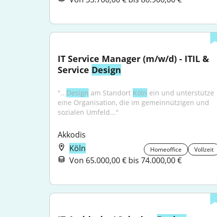
IT Service Manager (m/w/d) - ITIL & 
Service 
Design
"...
Design
 am Standort 
Köln
 ein und unterstütze 
eine Organisation, die im gemeinnützigen und 
sozialen Umfeld..."
Akkodis
Köln
Homeoffice
Vollzeit
Von 65.000,00 € bis 74.000,00 €