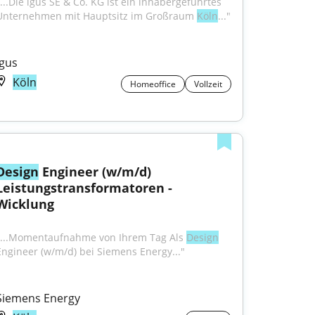
"...Die igus SE & Co. KG ist ein inhabergeführtes 
Unternehmen mit Hauptsitz im Großraum 
Köln
..."
Igus
Köln
Homeoffice
Vollzeit
Design
 Engineer (w/m/d) 
Leistungstransformatoren - 
Wicklung
"...Momentaufnahme von Ihrem Tag Als 
Design
Engineer (w/m/d) bei Siemens Energy..."
Siemens Energy