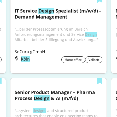
IT Service 
Design
 Spezialist (m/w/d) - 
Demand Management
 
"...bei der Prozessoptimierung im Bereich 
"
Anforderungsmanagement und Service 
Design
Mitarbeit bei der Stilllegung und Abwicklung..."
SoCura gGmbH
Köln
Homeoffice
Vollzeit
Senior Product Manager – Pharma 
Process 
Design
 & AI (m/f/d)
"...system 
designs
 and structured product 
architectures that enable engineering teams to 