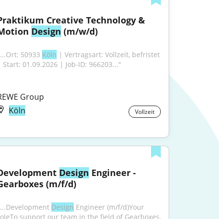
Praktikum Creative Technology & 
Motion 
Design
 (m/w/d)
...Ort: 50933 
Köln
 | Vertragsart: Vollzeit, befristet 
| Start: 01.09.2026 | Job-ID: 966203..."
REWE Group
Köln
Vollzeit
Development 
Design
 Engineer - 
Gearboxes (m/f/d)
"...Development 
Design
 Engineer (m/f/d)Your 
roleTo support our team in the field of Gearboxes, 