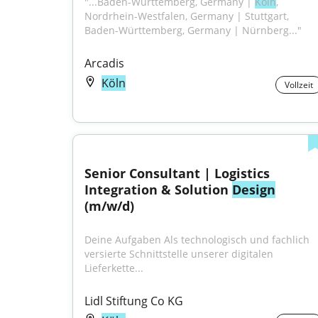
"...Baden-Württemberg, Germany | 
Köln
, 
Nordrhein-Westfalen, Germany | Stuttgart, 
Baden-Württemberg, Germany | Nürnberg..."
Arcadis
Köln
Vollzeit
Senior Consultant | Logistics 
Integration & Solution 
Design
(m/w/d)
Deine Aufgaben Als technologisch und fachlich 
versierte Schnittstelle unserer digitalen 
Lieferkette...
Lidl Stiftung Co KG