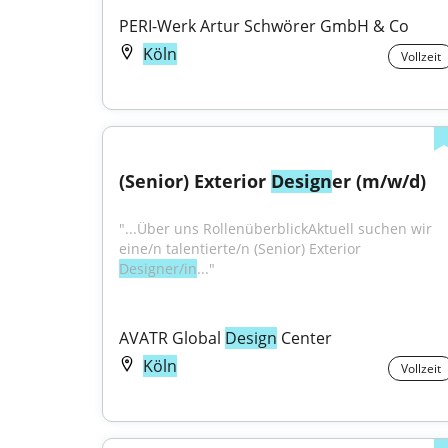
PERI-Werk Artur Schwörer GmbH & Co
Köln
Vollzeit
(Senior) Exterior 
Design
er (m/w/d)
"...Über uns RollenüberblickAktuell suchen wir 
eine/n talentierte/n (Senior) Exterior 
Designer/in
..."
AVATR Global 
Design
 Center
Köln
Vollzeit