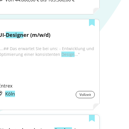
UI-
Design
er (m/w/d)
"...## Das erwartet Sie bei uns: - Entwicklung und 
Optimierung einer konsistenten 
Design
..."
Entrex
Köln
Vollzeit