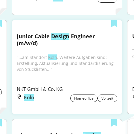
Junior Cable 
Design
 Engineer 
(m/w/d)
"...am Standort 
Köln
. Weitere Aufgaben sind: - 
Erstellung, Aktualisierung und Standardisierung 
von Stücklisten..."
NKT GmbH & Co. KG
Köln
Homeoffice
Vollzeit