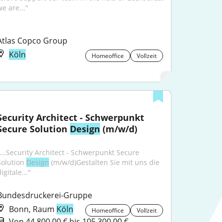
e are..."
Atlas Copco Group
Köln
Homeoffice
Vollzeit
Security Architect - Schwerpunkt 
Secure Solution 
Design
 (m/w/d)
"...Security Architect - Schwerpunkt Secure 
Solution 
Design
 (m/w/d)Gestalten Sie mit uns die 
igitale..."
Bundesdruckerei-Gruppe
Bonn, Raum
Köln
Homeoffice
Vollzeit
Von 44.800,00 € bis 105.300,00 €