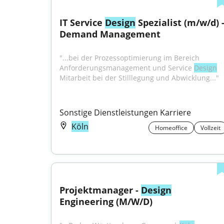
IT Service 
Design
 Spezialist (m/w/d) -
Demand Management
"...bei der Prozessoptimierung im Bereich 
Anforderungsmanagement und Service 
Design
Mitarbeit bei der Stilllegung und Abwicklung..."
Sonstige Dienstleistungen Karriere
Köln
Homeoffice
Vollzeit
Projektmanager - 
Design
Engineering (M/W/D)