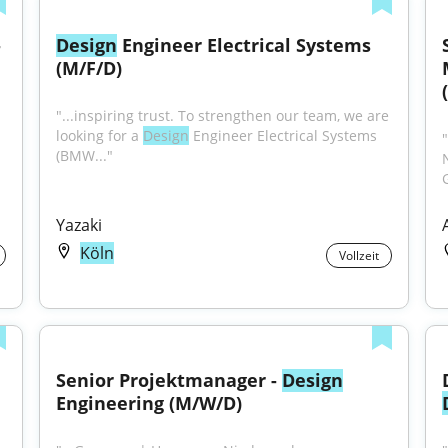
 
Design
 Engineer Electrical Systems 
(M/F/D)
"...inspiring trust. To strengthen our team, we are 
looking for a 
Design
 Engineer Electrical Systems 
(BMW..."
Yazaki
Köln
Vollzeit
Senior Projektmanager - 
Design
Engineering (M/W/D)