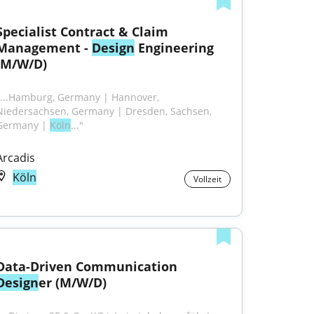
Specialist Contract & Claim 
Management - 
Design
 Engineering 
(M/W/D)
"...Hamburg, Germany | Hannover, 
Niedersachsen, Germany | Dresden, Sachsen, 
Germany | 
Köln
..."
Arcadis
Köln
Vollzeit
Data-Driven Communication 
Design
er (M/W/D)