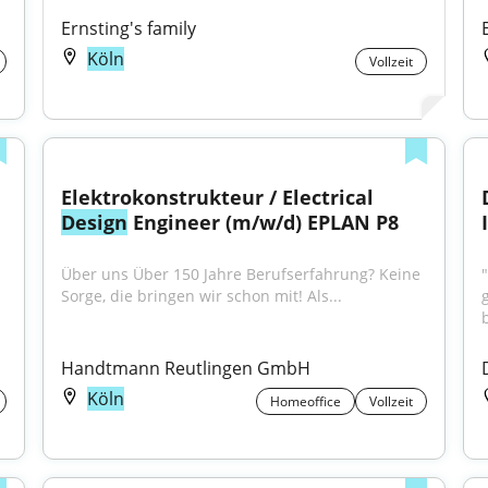
Ernsting's family
Köln
Vollzeit
Elektrokonstrukteur / Electrical 
Design
 Engineer (m/w/d) EPLAN P8
Über uns Über 150 Jahre Berufserfahrung? Keine 
Sorge, die bringen wir schon mit! Als...
Handtmann Reutlingen GmbH
Köln
Homeoffice
Vollzeit