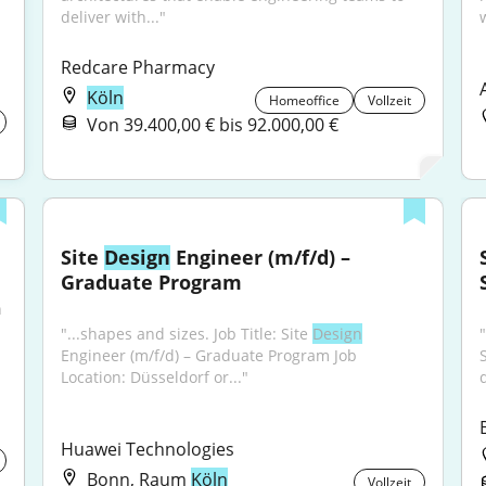
deliver with..."
w
Redcare Pharmacy
Köln
Homeoffice
Vollzeit
Von 39.400,00 € bis 92.000,00 €
Site 
Design
 Engineer (m/f/d) – 
Graduate Program
 
"...shapes and sizes. Job Title: Site 
Design
Engineer (m/f/d) – Graduate Program Job 
Location: Düsseldorf or..."
d
Huawei Technologies
Bonn, Raum
Köln
Vollzeit