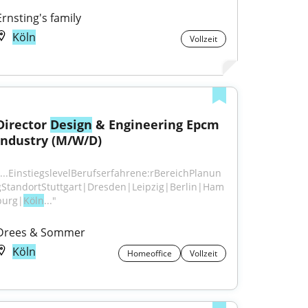
Ernsting's family
Köln
Vollzeit
Director 
Design
 & Engineering Epcm 
Industry (M/W/D)
"...EinstiegslevelBerufserfahrene:rBereichPlanun
gStandortStuttgart|Dresden|Leipzig|Berlin|Ham
burg|
Köln
..."
Drees & Sommer
Köln
Homeoffice
Vollzeit