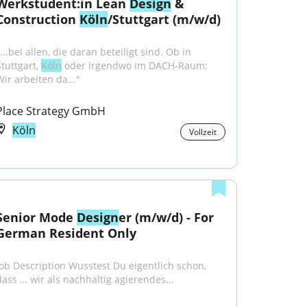
Werkstudent:in Lean 
Design
 & 
Construction 
Köln
/Stuttgart (m/w/d)
...bei allen, die daran beteiligt sind. Ob in 
tuttgart, 
Köln
 oder irgendwo im DACH-Raum: 
Wir arbeiten da..."
Place Strategy GmbH
Köln
Vollzeit
Senior Mode 
Design
er (m/w/d) - For 
German Resident Only
Job Description Wusstest Du eigentlich schon, 
dass … wir als nachhaltig agierendes...