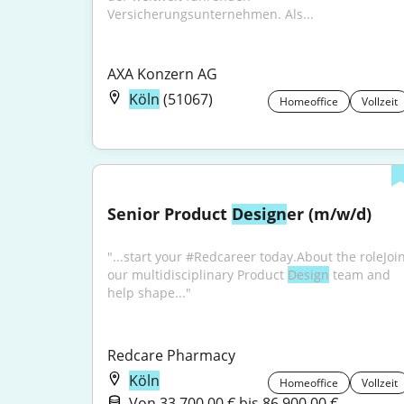
Versicherungsunternehmen. Als...
AXA Konzern AG
Köln
(51067)
Homeoffice
Vollzeit
Senior Product 
Design
er (m/w/d)
"...start your #Redcareer today.About the roleJoin
our multidisciplinary Product 
Design
 team and 
help shape..."
Redcare Pharmacy
Köln
Homeoffice
Vollzeit
Von 33.700,00 € bis 86.900,00 €