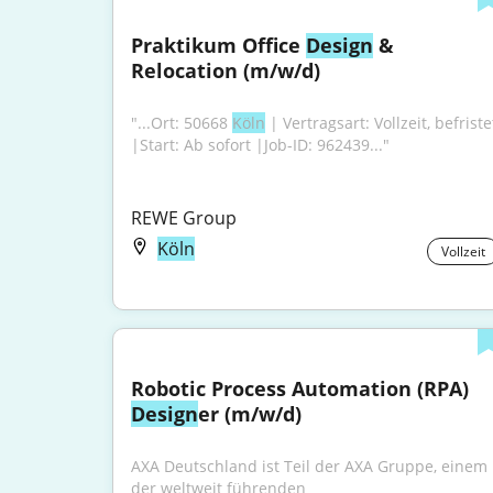
Praktikum Office 
Design
 & 
Relocation (m/w/d)
"...Ort: 50668 
Köln
 | Vertragsart: Vollzeit, befristet
|Start: Ab sofort |Job-ID: 962439..."
REWE Group
Köln
Vollzeit
Robotic Process Automation (RPA) 
Design
er (m/w/d)
AXA Deutschland ist Teil der AXA Gruppe, einem 
der weltweit führenden 