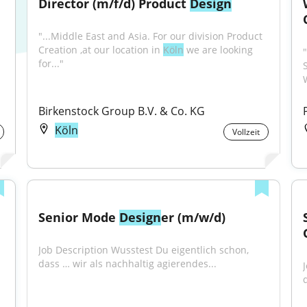
Director (m/f/d) Product 
Design
"...Middle East and Asia. For our division Product 
Creation ,at our location in 
Köln
 we are looking 
"
for..."
S
Birkenstock Group B.V. & Co. KG
Köln
Vollzeit
Senior Mode 
Design
er (m/w/d)
Job Description Wusstest Du eigentlich schon, 
dass … wir als nachhaltig agierendes...