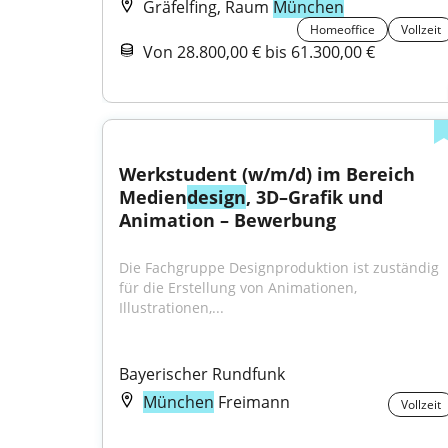
Gräfelfing, Raum
München
Homeoffice
Vollzeit
Von 28.800,00 € bis 61.300,00 €
Werkstudent (w/m/d) im Bereich 
Medien
design
, 3D–Grafik und 
Animation – Bewerbung
Die Fachgruppe Designproduktion ist zuständig 
für die Erstellung von Animationen, 
Illustrationen,...
Bayerischer Rundfunk
München
Freimann
Vollzeit