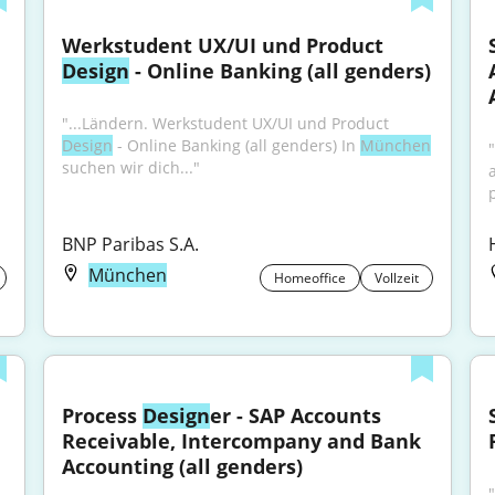
Werkstudent UX/UI und Product 
Design
 - Online Banking (all genders)
"...Ländern. Werkstudent UX/UI und Product 
Design
 - Online Banking (all genders) In 
München
"
suchen wir dich..."
a
BNP Paribas S.A.
München
Homeoffice
Vollzeit
Process 
Design
er - SAP Accounts 
Receivable, Intercompany and Bank 
Accounting (all genders)
. Wir glauben fest an die Kraft des 