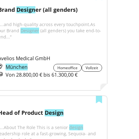
Brand 
Design
er (all genders)
"...and high-quality across every touchpoint.As 
our Brand 
Designer
 (all genders) you take end-to-
nd..."
Avelios Medical GmbH
München
Homeoffice
Vollzeit
Von 28.800,00 € bis 61.300,00 €
Head of Product 
Design
"...About The Role This is a senior 
design
leadership role at a fast-growing, Sequoia- and 