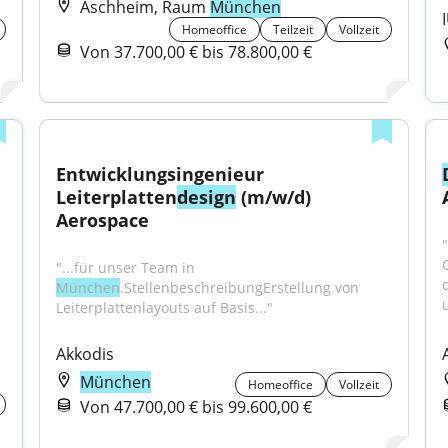
Aschheim, Raum
München
Homeoffice
Teilzeit
Vollzeit
Von 37.700,00 € bis 78.800,00 €
Entwicklungsingenieur 
Leiterplatten
design
 (m/w/d) 
Aerospace
"
"...für unser Team in 
München
.StellenbeschreibungErstellung von 
Leiterplattenlayouts auf Basis..."
Akkodis
München
Homeoffice
Vollzeit
Von 47.700,00 € bis 99.600,00 €