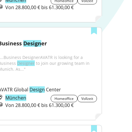
München
Homeoffice
Vollzeit
Von 28.800,00 € bis 61.300,00 €
Business 
Design
er
"...Business DesignerAVATR is looking for a 
Business 
Designer
 to join our growing team in 
Munich. As..."
AVATR Global 
Design
 Center
München
Homeoffice
Vollzeit
Von 28.800,00 € bis 61.300,00 €