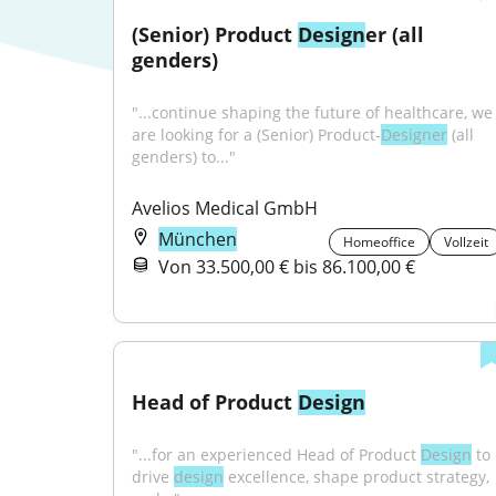
(Senior) Product 
Design
er (all 
genders)
"...continue shaping the future of healthcare, we 
are looking for a (Senior) Product-
Designer
 (all 
genders) to..."
Avelios Medical GmbH
München
Homeoffice
Vollzeit
Von 33.500,00 € bis 86.100,00 €
Head of Product 
Design
"...for an experienced Head of Product 
Design
 to 
drive 
design
 excellence, shape product strategy, 