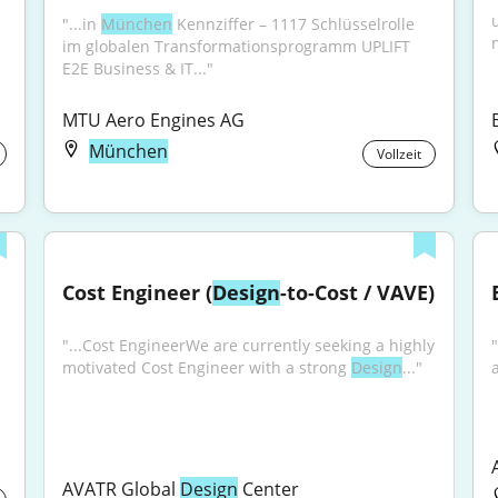
"...in 
München
 Kennziffer – 1117 Schlüsselrolle 
im globalen Transformationsprogramm UPLIFT 
E2E Business & IT..."
MTU Aero Engines AG
München
Vollzeit
Cost Engineer (
Design
-to-Cost / VAVE)
"...Cost EngineerWe are currently seeking a highly 
motivated Cost Engineer with a strong 
Design
..."
AVATR Global 
Design
 Center