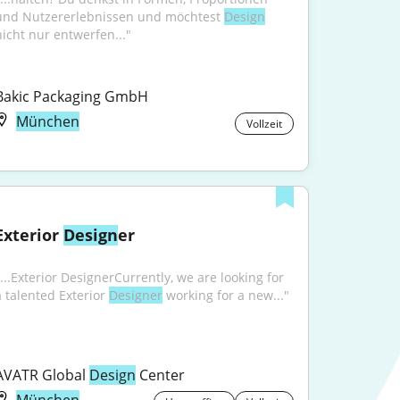
und Nutzererlebnissen und möchtest 
Design
nicht nur entwerfen..."
Bakic Packaging GmbH
München
Vollzeit
Exterior 
Design
er
"...Exterior DesignerCurrently, we are looking for 
a talented Exterior 
Designer
 working for a new..."
AVATR Global 
Design
 Center