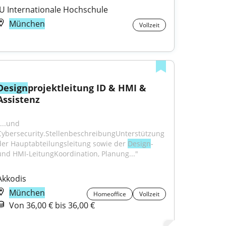
IU Internationale Hochschule
München
Vollzeit
Design
projektleitung ID & HMI & 
Assistenz
...und 
Cybersecurity.StellenbeschreibungUnterstützung 
der Hauptabteilungsleitung sowie der 
Design
- 
und HMI-LeitungKoordination, Planung..."
Akkodis
München
Homeoffice
Vollzeit
Von 36,00 € bis 36,00 €