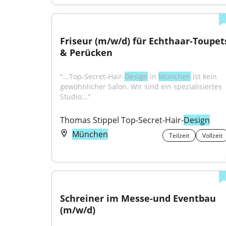
Friseur (m/w/d) für Echthaar-Toupets
& Perücken
"...Top‑Secret‑Hair‑
Design
 in 
München
 ist kein 
gewöhnlicher Salon. Wir sind ein spezialisiertes 
Studio..."
Thomas Stippel Top-Secret-Hair-
Design
München
Teilzeit
Vollzeit
Schreiner im Messe-und Eventbau 
(m/w/d)