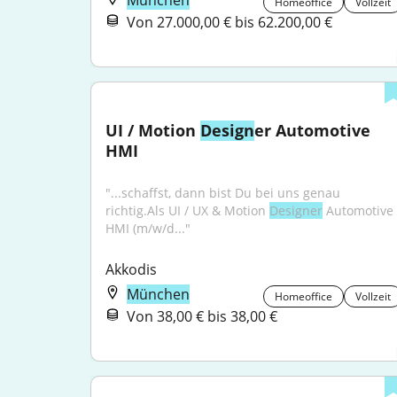
München
Homeoffice
Vollzeit
Von 27.000,00 € bis 62.200,00 €
UI / Motion 
Design
er Automotive 
HMI
"...schaffst, dann bist Du bei uns genau 
richtig.Als UI / UX & Motion 
Designer
 Automotive 
HMI (m/w/d..."
Akkodis
München
Homeoffice
Vollzeit
Von 38,00 € bis 38,00 €