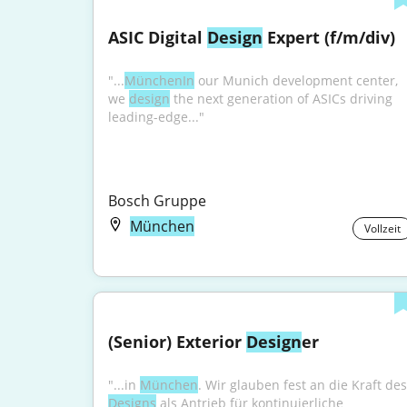
ASIC Digital 
Design
 Expert (f/m/div)
"...
MünchenIn
 our Munich development center, 
we 
design
 the next generation of ASICs driving 
leading-edge..."
Bosch Gruppe
München
Vollzeit
(Senior) Exterior 
Design
er
"...in 
München
Designs
 als Antrieb für kontinuierliche 