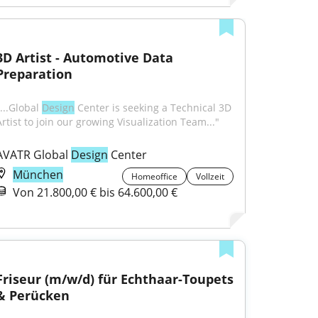
3D Artist - Automotive Data 
Preparation
...Global 
Design
 Center is seeking a Technical 3D 
Artist to join our growing Visualization Team..."
AVATR Global 
Design
 Center
München
Homeoffice
Vollzeit
Von 21.800,00 € bis 64.600,00 €
Friseur (m/w/d) für Echthaar-Toupets 
& Perücken