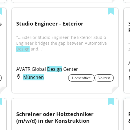
 
Studio Engineer - Exterior
"...Exterior Studio EngineerThe Exterior Studio 
Engineer bridges the gap between Automotive 
"
Design
 and..."
AVATR Global 
Design
 Center
München
Homeoffice
Vollzeit
Schreiner oder Holztechniker 
(m/w/d) in der Konstruktion