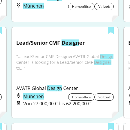
München
Homeoffice
Vollzeit
Lead/Senior CMF 
Design
er
"...Lead/Senior CMF DesignerAVATR Global 
Design
Center is looking for a Lead/Senior CMF 
Designer
to..."
AVATR Global 
Design
 Center
München
Homeoffice
Vollzeit
Von 27.000,00 € bis 62.200,00 €