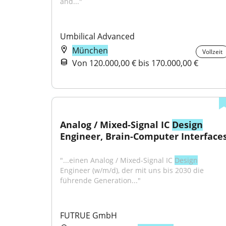
and..."
Umbilical Advanced
München
Vollzeit
Von 120.000,00 € bis 170.000,00 €
Analog / Mixed-Signal IC 
Design
Engineer, Brain-Computer Interface
"...einen Analog / Mixed-Signal IC 
Design
Engineer (w/m/d), der mit uns bis 2030 die 
führende Generation..."
FUTRUE GmbH