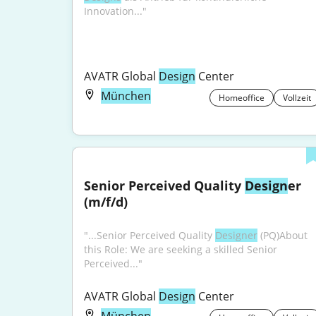
Innovation..."
AVATR Global 
Design
 Center
München
Homeoffice
Vollzeit
Senior Perceived Quality 
Design
er 
(m/f/d)
"...Senior Perceived Quality 
Designer
 (PQ)About 
this Role: We are seeking a skilled Senior 
Perceived..."
AVATR Global 
Design
 Center