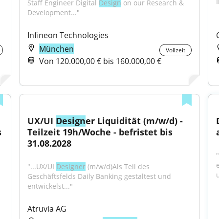
Staff Engineer Digital 
Design
 on our Research & 
Development..."
Infineon Technologies
München
Vollzeit
Von 120.000,00 € bis 160.000,00 €
UX/UI 
Design
er Liquidität (m/w/d) - 
s
Teilzeit 19h/Woche - befristet bis 
31.08.2028
"
"...UX/UI 
Designer
 (m/w/d)Als Teil des 
Geschäftsfelds Daily Banking gestaltest und 
entwickelst..."
Atruvia AG