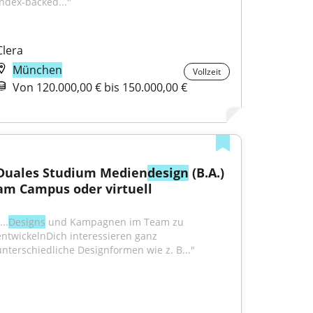
Index-backed..."
Clera
München
Vollzeit
Von 120.000,00 € bis 150.000,00 €
Duales Studium Medien
design
 (B.A.) 
am Campus oder virtuell
...
Designs
 und Kampagnen im Team zu 
entwickelnDich interessieren ganz 
unterschiedliche Designformen wie z. B..."