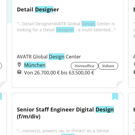
Detail 
Design
er
"...Detail DesignerAVATR Global 
Design
 Center is 
looking for a Detail 
Designer
 - a multi-talented..."
e
AVATR Global 
Design
 Center
München
Homeoffice
Vollzeit
Von 26.700,00 € bis 63.500,00 €
Senior Staff Engineer Digital 
Design
(f/m/div)
"...connects, powers up, or thinks? As a Senior 