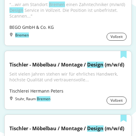
"...wir am Standort 
Bremen
 einen Zahntechniker (m/w/d) 
Design
 Service in Vollzeit. Die Position ist unbefristet. 
Scannen..."
BEGO GmbH & Co. KG
Bremen
Vollzeit
Tischler - Möbelbau / Montage / 
Design
 (m/w/d)
Seit vielen Jahren stehen wir für ehrliches Handwerk, 
höchste Qualität und vertrauensvolle...
Tischlerei Hermann Peters
Stuhr, Raum
Bremen
Vollzeit
Tischler - Möbelbau / Montage / 
Design
 (m/w/d)