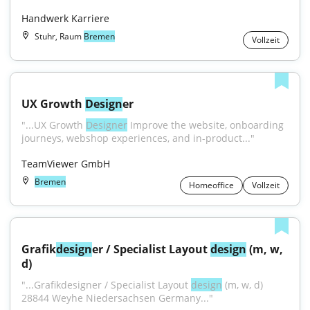
Handwerk Karriere
Stuhr, Raum
Bremen
Vollzeit
UX Growth 
Design
er
"...UX Growth 
Designer
 Improve the website, onboarding 
journeys, webshop experiences, and in-product..."
TeamViewer GmbH
Bremen
Homeoffice
Vollzeit
Grafik
design
er / Specialist Layout 
design
 (m, w, 
d)
"...Grafikdesigner / Specialist Layout 
design
 (m, w, d) 
28844 Weyhe Niedersachsen Germany..."