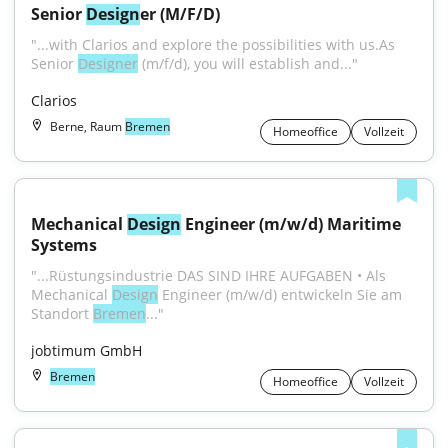
Senior 
Design
er (M/F/D)
"...with Clarios and explore the possibilities with us.As 
Senior 
Designer
 (m/f/d), you will establish and..."
Clarios
Berne, Raum
Bremen
Homeoffice
Vollzeit
Mechanical 
Design
 Engineer (m/w/d) Maritime 
Systems
"...Rüstungsindustrie DAS SIND IHRE AUFGABEN • Als 
Mechanical 
Design
 Engineer (m/w/d) entwickeln Sie am 
Standort 
Bremen
..."
jobtimum GmbH
Bremen
Homeoffice
Vollzeit