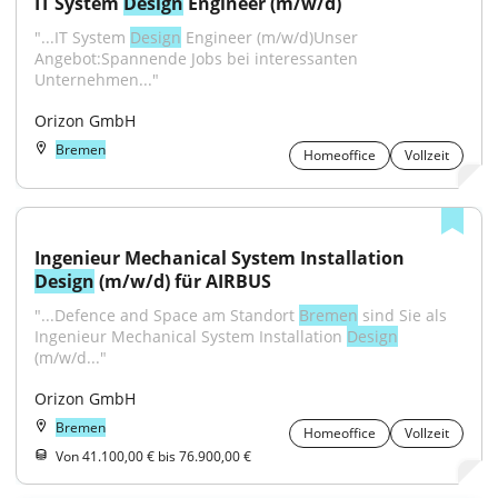
IT System 
Design
 Engineer (m/w/d)
"...IT System 
Design
 Engineer (m/w/d)Unser 
Angebot:Spannende Jobs bei interessanten 
Unternehmen..."
Orizon GmbH
Bremen
Homeoffice
Vollzeit
Ingenieur Mechanical System Installation 
Design
 (m/w/d) für AIRBUS
"...Defence and Space am Standort 
Bremen
 sind Sie als 
Ingenieur Mechanical System Installation 
Design
(m/w/d..."
Orizon GmbH
Bremen
Homeoffice
Vollzeit
Von 41.100,00 € bis 76.900,00 €