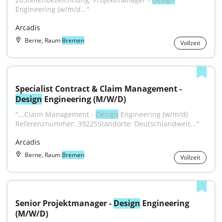
Engineering (w/m/d..."
Arcadis
Berne, Raum
Bremen
Vollzeit
Specialist Contract & Claim Management - 
Design
 Engineering (M/W/D)
"...Claim Management - 
Design
 Engineering (w/m/d) 
Referenznummer: 39225Standorte: Deutschlandweit..."
Arcadis
Berne, Raum
Bremen
Vollzeit
Senior Projektmanager - 
Design
 Engineering 
(M/W/D)