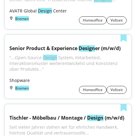
AVATR Global 
Design
 Center
Bremen
Homeoffice
Vollzeit
Senior Product & Experience 
Design
er (m/w/d)
"...Open-Source-
Design
 System, mitarbeitest, 
Interaktionsmuster weiterentwickelst und Konsistenz 
über Produkte..."
Shopware
Bremen
Homeoffice
Vollzeit
Tischler - Möbelbau / Montage / 
Design
 (m/w/d)
Seit vielen Jahren stehen wir für ehrliches Handwerk, 
höchste Qualität und vertrauensvolle...