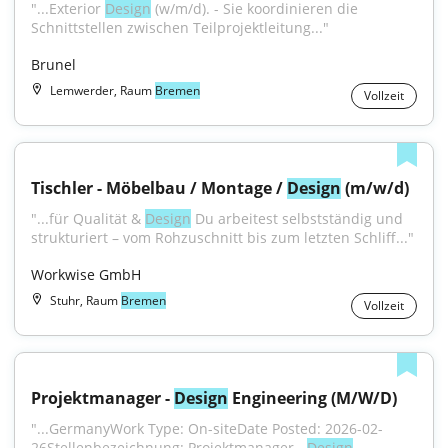
"...Exterior 
Design
 (w/m/d). - Sie koordinieren die 
Schnittstellen zwischen Teilprojektleitung..."
Brunel
Lemwerder, Raum
Bremen
Vollzeit
Tischler - Möbelbau / Montage / 
Design
 (m/w/d)
"...für Qualität & 
Design
 Du arbeitest selbstständig und 
strukturiert – vom Rohzuschnitt bis zum letzten Schliff..."
Workwise GmbH
Stuhr, Raum
Bremen
Vollzeit
Projektmanager - 
Design
 Engineering (M/W/D)
"...GermanyWork Type: On-siteDate Posted: 2026-02-
26Stellenbezeichnung: Projektmanager - 
Design