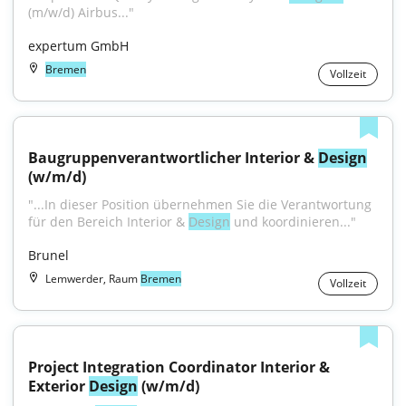
(m/w/d) Airbus..."
expertum GmbH
Bremen
Vollzeit
Baugruppenverantwortlicher Interior & 
Design
(w/m/d)
"...In dieser Position übernehmen Sie die Verantwortung 
für den Bereich Interior & 
Design
 und koordinieren..."
Brunel
Lemwerder, Raum
Bremen
Vollzeit
Project Integration Coordinator Interior & 
Exterior 
Design
 (w/m/d)