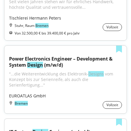
Seit vielen Jahren stehen wir für ehrliches Handwerk, 
höchste Qualität und vertrauensvolle...
Tischlerei Hermann Peters
Stuhr, Raum
Bremen
Vollzeit
Von 32.500,00 € bis 39.400,00 € pro Jahr
Power Electronics Engineer – Development & 
System 
Design
 (m/w/d)
"...die Weiterentwicklung des Elektronik-
Designs
 vom 
Konzept bis zur Serienreife, als auch die 
Serienfertigung..."
EUROATLAS GmbH
Bremen
Vollzeit