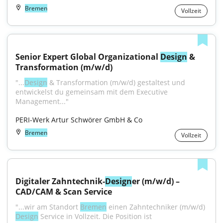
Bremen
Vollzeit
Senior Expert Global Organizational 
Design
 & 
Transformation (m/w/d)
"...
Design
 & Transformation (m/w/d) gestaltest und 
entwickelst du gemeinsam mit dem Executive 
Management..."
PERI-Werk Artur Schwörer GmbH & Co
Bremen
Vollzeit
Digitaler Zahntechnik-
Design
er (m/w/d) – 
CAD/CAM & Scan Service
"...wir am Standort 
Bremen
 einen Zahntechniker (m/w/d) 
Design
 Service in Vollzeit. Die Position ist 