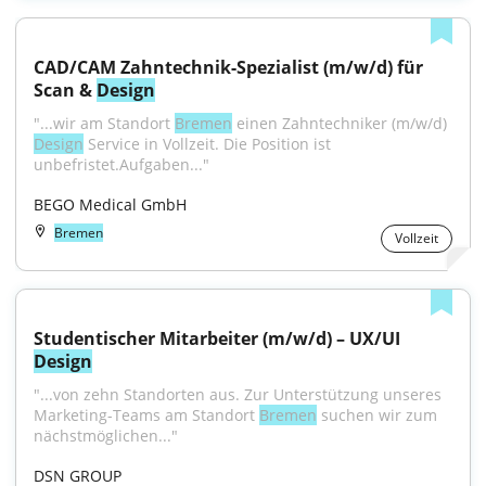
CAD/CAM Zahntechnik-Spezialist (m/w/d) für 
Scan & 
Design
"...wir am Standort 
Bremen
 einen Zahntechniker (m/w/d) 
Design
 Service in Vollzeit. Die Position ist 
unbefristet.Aufgaben..."
BEGO Medical GmbH
Bremen
Vollzeit
Studentischer Mitarbeiter (m/w/d) – UX/UI 
Design
"...von zehn Standorten aus. Zur Unterstützung unseres 
Marketing-Teams am Standort 
Bremen
 suchen wir zum 
nächstmöglichen..."
DSN GROUP