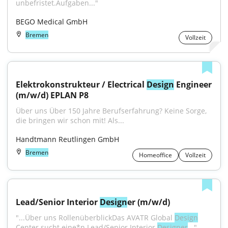
unbefristet.Aufgaben..."
BEGO Medical GmbH
Bremen
Vollzeit
Elektrokonstrukteur / Electrical 
Design
 Engineer 
(m/w/d) EPLAN P8
Über uns Über 150 Jahre Berufserfahrung? Keine Sorge, 
die bringen wir schon mit! Als...
Handtmann Reutlingen GmbH
Bremen
Homeoffice
Vollzeit
Lead/Senior Interior 
Design
er (m/w/d)
"...Über uns RollenüberblickDas AVATR Global 
Design
Center sucht eine*n Lead/Senior Interior 
Designer
..."