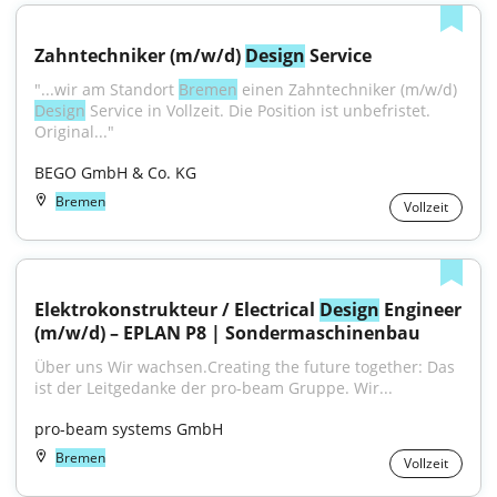
Zahntechniker (m/w/d) 
Design
 Service
"...wir am Standort 
Bremen
 einen Zahntechniker (m/w/d) 
Design
 Service in Vollzeit. Die Position ist unbefristet. 
Original..."
BEGO GmbH & Co. KG
Bremen
Vollzeit
Elektrokonstrukteur / Electrical 
Design
 Engineer 
(m/w/d) – EPLAN P8 | Sondermaschinenbau
Über uns Wir wachsen.Creating the future together: Das 
ist der Leitgedanke der pro-beam Gruppe. Wir...
pro-beam systems GmbH
Bremen
Vollzeit