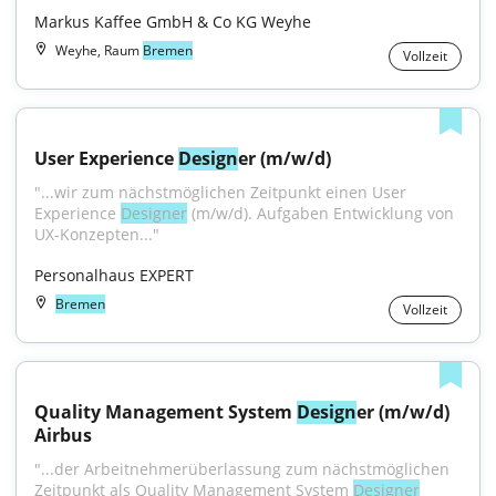
Markus Kaffee GmbH & Co KG Weyhe
Weyhe, Raum
Bremen
Vollzeit
User Experience 
Design
er (m/w/d)
"...wir zum nächstmöglichen Zeitpunkt einen User 
Experience 
Designer
 (m/w/d). Aufgaben Entwicklung von 
UX-Konzepten..."
Personalhaus EXPERT
Bremen
Vollzeit
Quality Management System 
Design
er (m/w/d) 
Airbus
"...der Arbeitnehmerüberlassung zum nächstmöglichen 
Zeitpunkt als Quality Management System 
Designer