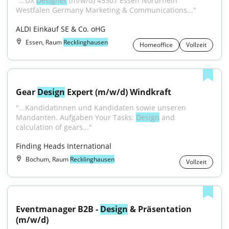
"...UX 
Designer
 (m/w/d) 45307 Essen Nordrhein 
Westfalen Germany Marketing & Communications..."
ALDI Einkauf SE & Co. oHG
Essen, Raum
Recklinghausen
Homeoffice
Vollzeit
Gear 
Design
 Expert (m/w/d) Windkraft
"...Kandidatinnen und Kandidaten sowie unseren 
Mandanten. Aufgaben Your Tasks: 
Design
 and 
calculation of gears..."
Finding Heads International
Bochum, Raum
Recklinghausen
Vollzeit
Eventmanager B2B - 
Design
 & Präsentation 
(m/w/d)