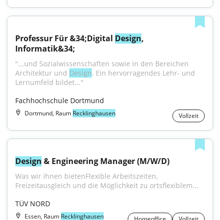
Professur Für &34;Digital 
Design
, 
Informatik&34;
"...und Sozialwissenschaften sowie in den Bereichen 
Architektur und 
Design
. Ein hervorragendes Lehr- und 
Lernumfeld bildet..."
Fachhochschule Dortmund
Dortmund, Raum
Recklinghausen
Vollzeit
Design
 & Engineering Manager (M/W/D)
Was wir Ihnen bietenFlexible Arbeitszeiten, 
Freizeitausgleich und die Möglichkeit zu ortsflexiblem...
TÜV NORD
Essen, Raum
Recklinghausen
Homeoffice
Vollzeit