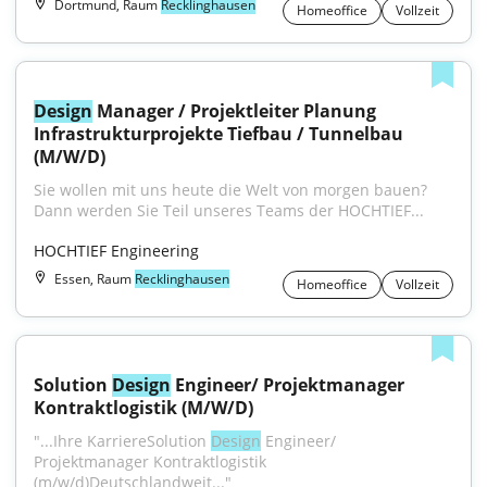
Dortmund, Raum
Recklinghausen
Homeoffice
Vollzeit
Design
 Manager / Projektleiter Planung 
Infrastrukturprojekte Tiefbau / Tunnelbau 
(M/W/D)
Sie wollen mit uns heute die Welt von morgen bauen?
Dann werden Sie Teil unseres Teams der HOCHTIEF...
HOCHTIEF Engineering
Essen, Raum
Recklinghausen
Homeoffice
Vollzeit
Solution 
Design
 Engineer/ Projektmanager 
Kontraktlogistik (M/W/D)
"...Ihre KarriereSolution 
Design
 Engineer/ 
Projektmanager Kontraktlogistik 
(m/w/d)Deutschlandweit..."