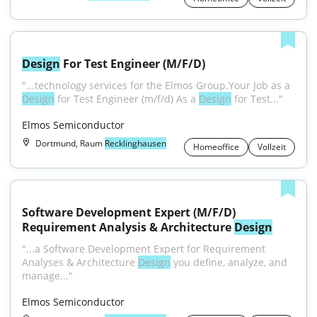
Design
 For Test Engineer (M/F/D)
"...technology services for the Elmos Group.Your Job as a 
Design
 for Test Engineer (m/f/d) As a 
Design
 for Test..."
Elmos Semiconductor
Dortmund, Raum
Recklinghausen
Homeoffice
Vollzeit
Software Development Expert (M/F/D) 
Requirement Analysis & Architecture 
Design
"...a Software Development Expert for Requirement 
Analyses & Architecture 
Design
 you define, analyze, and 
manage..."
Elmos Semiconductor