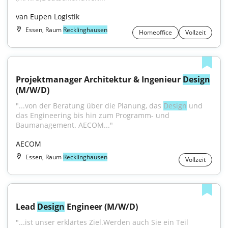
van Eupen Logistik
Essen, Raum
Recklinghausen
Homeoffice
Vollzeit
Projektmanager Architektur & Ingenieur 
Design
(M/W/D)
"...von der Beratung über die Planung, das 
Design
 und 
das Engineering bis hin zum Programm- und 
Baumanagement. AECOM..."
AECOM
Essen, Raum
Recklinghausen
Vollzeit
Lead 
Design
 Engineer (M/W/D)
"...ist unser erklärtes Ziel.Werden auch Sie ein Teil 