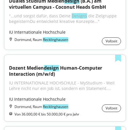
Duales Studium Medien
design
 (B.A.) am 
virtuellen Campus - Coconut Heads GmbH
"...und sorgst dafür, dass Deine 
Designs
 die Zielgruppe 
begeisternDu entwickelst kreative Konzepte..."
IU Internationale Hochschule
Dortmund, Raum
Recklinghausen
Vollzeit
Dozent Medien
design
 Human-Computer 
Interaction (m/w/d)
IU INTERNATIONALE HOCHSCHULE - MyStudium - Weil 
Lehre nicht nur ein Job ist, sondern ein Statement....
IU Internationale Hochschule
Dortmund, Raum
Recklinghausen
Vollzeit
Von 36.000,00 € bis 50.000,00 € pro Jahr