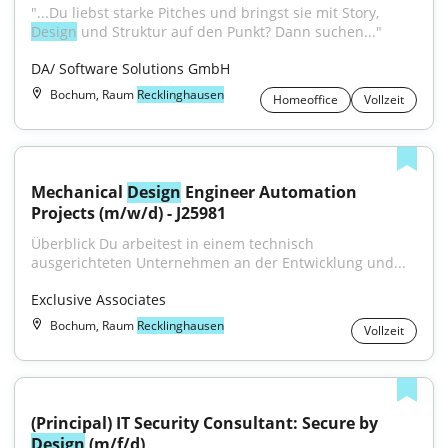
"...Du liebst starke Pitches und bringst sie mit Story, 
Design
 und Struktur auf den Punkt? Dann suchen..."
DA/ Software Solutions GmbH
Bochum, Raum
Recklinghausen
Homeoffice
Vollzeit
Mechanical 
Design
 Engineer Automation 
Projects (m/w/d) - J25981
Überblick Du arbeitest in einem technisch 
ausgerichteten Unternehmen an der Entwicklung und...
Exclusive Associates
Bochum, Raum
Recklinghausen
Vollzeit
(Principal) IT Security Consultant: Secure by 
Design
 (m/f/d)