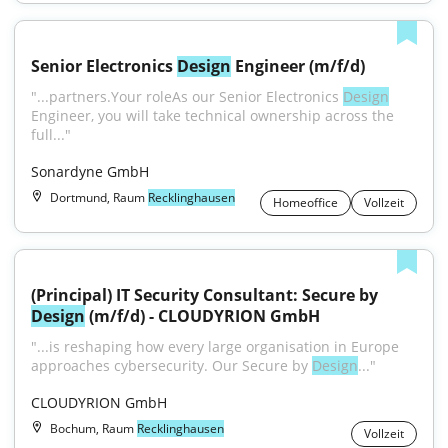
Senior Electronics 
Design
 Engineer (m/f/d)
"...partners.Your roleAs our Senior Electronics 
Design
Engineer, you will take technical ownership across the 
full..."
Sonardyne GmbH
Dortmund, Raum
Recklinghausen
Homeoffice
Vollzeit
(Principal) IT Security Consultant: Secure by 
Design
 (m/f/d) - CLOUDYRION GmbH
"...is reshaping how every large organisation in Europe 
approaches cybersecurity. Our Secure by 
Design
..."
CLOUDYRION GmbH
Bochum, Raum
Recklinghausen
Vollzeit