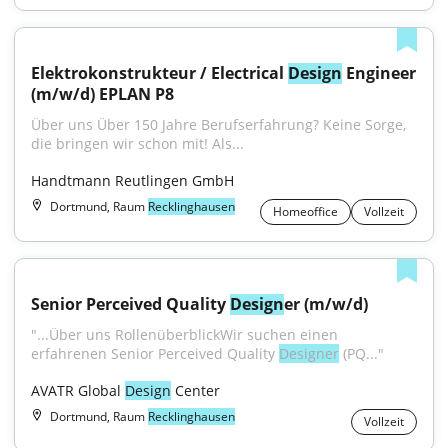
Elektrokonstrukteur / Electrical 
Design
 Engineer 
(m/w/d) EPLAN P8
Über uns Über 150 Jahre Berufserfahrung? Keine Sorge, 
die bringen wir schon mit! Als...
Handtmann Reutlingen GmbH
Dortmund, Raum
Recklinghausen
Homeoffice
Vollzeit
Senior Perceived Quality 
Design
er (m/w/d)
"...Über uns RollenüberblickWir suchen einen 
erfahrenen Senior Perceived Quality 
Designer
 (PQ..."
AVATR Global 
Design
 Center
Dortmund, Raum
Recklinghausen
Vollzeit