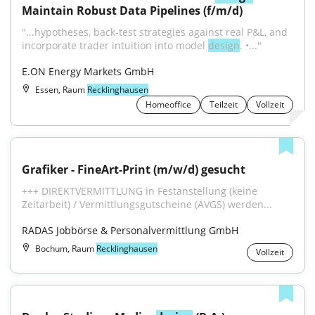
Maintain Robust Data Pipelines (f/m/d)
"...hypotheses, back-test strategies against real P&L, and 
incorporate trader intuition into model 
design
. •..."
E.ON Energy Markets GmbH
Essen, Raum
Recklinghausen
Homeoffice
Teilzeit
Vollzeit
Grafiker - FineArt-Print (m/w/d) gesucht
+++ DIREKTVERMITTLUNG in Festanstellung (keine 
Zeitarbeit) / Vermittlungsgutscheine (AVGS) werden...
RADAS Jobbörse & Personalvermittlung GmbH
Bochum, Raum
Recklinghausen
Vollzeit