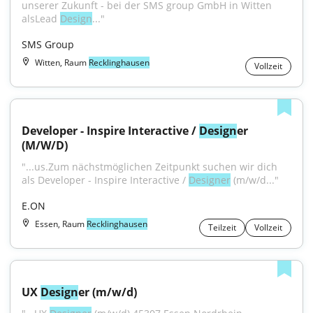
unserer Zukunft - bei der SMS group GmbH in Witten 
alsLead 
Design
..."
SMS Group
Witten, Raum
Recklinghausen
Vollzeit
Developer - Inspire Interactive / 
Design
er 
(M/W/D)
"...us.Zum nächstmöglichen Zeitpunkt suchen wir dich 
als Developer - Inspire Interactive / 
Designer
 (m/w/d..."
E.ON
Essen, Raum
Recklinghausen
Teilzeit
Vollzeit
UX 
Design
er (m/w/d)