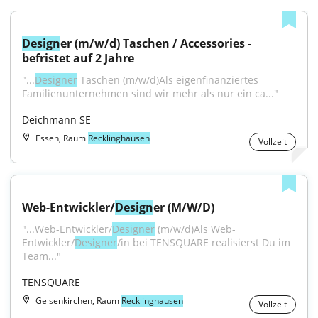
Design
er (m/w/d) Taschen / Accessories - 
befristet auf 2 Jahre
"...
Designer
 Taschen (m/w/d)Als eigenfinanziertes 
Familienunternehmen sind wir mehr als nur ein ca..."
Deichmann SE
Essen, Raum
Recklinghausen
Vollzeit
Web-Entwickler/
Design
er (M/W/D)
"...Web-Entwickler/
Designer
 (m/w/d)Als Web-
Entwickler/
Designer
/in bei TENSQUARE realisierst Du im 
Team..."
TENSQUARE
Gelsenkirchen, Raum
Recklinghausen
Vollzeit