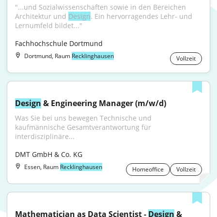
"...und Sozialwissenschaften sowie in den Bereichen 
Architektur und 
Design
. Ein hervorragendes Lehr- und 
Lernumfeld bildet..."
Fachhochschule Dortmund
Dortmund, Raum
Recklinghausen
Vollzeit
Design
 & Engineering Manager (m/w/d)
Was Sie bei uns bewegen Technische und 
kaufmännische Gesamtverantwortung für 
interdisziplinäre...
DMT GmbH & Co. KG
Essen, Raum
Recklinghausen
Homeoffice
Vollzeit
Mathematician as Data Scientist - 
Design
 & 