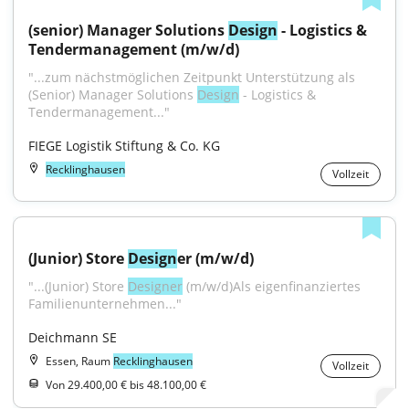
(senior) Manager Solutions 
Design
 - Logistics & 
Tendermanagement (m/w/d)
"...zum nächstmöglichen Zeitpunkt Unterstützung als 
(Senior) Manager Solutions 
Design
 - Logistics & 
Tendermanagement..."
FIEGE Logistik Stiftung & Co. KG
Recklinghausen
Vollzeit
(Junior) Store 
Design
er (m/w/d)
"...(Junior) Store 
Designer
 (m/w/d)Als eigenfinanziertes 
Familienunternehmen..."
Deichmann SE
Essen, Raum
Recklinghausen
Vollzeit
Von 29.400,00 € bis 48.100,00 €