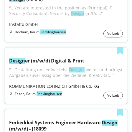
"...You are interested in the position as (Principal) IT 
Security Consultant: Secure by 
Design
 (m/f/d..."
Instaffo GmbH
Bochum, Raum
Recklinghausen
Vollzeit
Design
er (m/w/d) Digital & Print
"...Gestaltung um, entwickelst 
Designs
 weiter und bringst 
Aufgaben zuverlässig über die Ziellinie. Kreativität..."
KOMMUNIKATION LOHNZICH GmbH & Co. KG
Essen, Raum
Recklinghausen
Vollzeit
Embedded Systems Engineer Hardware 
Design
(m/w/d) - J18099