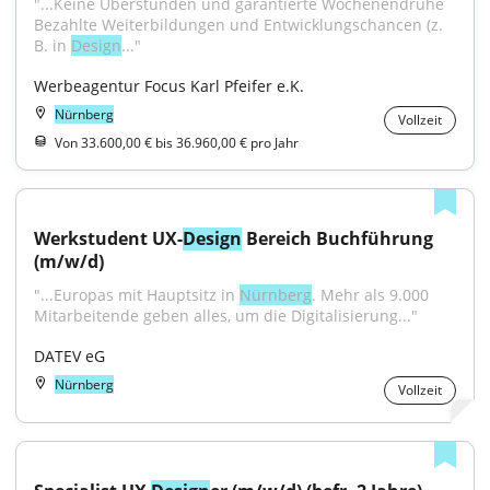
"...Keine Überstunden und garantierte Wochenendruhe 
Bezahlte Weiterbildungen und Entwicklungschancen (z. 
B. in 
Design
..."
Werbeagentur Focus Karl Pfeifer e.K.
Nürnberg
Vollzeit
Von 33.600,00 € bis 36.960,00 € pro Jahr
Werkstudent UX-
Design
 Bereich Buchführung 
(m/w/d)
"...Europas mit Hauptsitz in 
Nürnberg
. Mehr als 9.000 
Mitarbeitende geben alles, um die Digitalisierung..."
DATEV eG
Nürnberg
Vollzeit