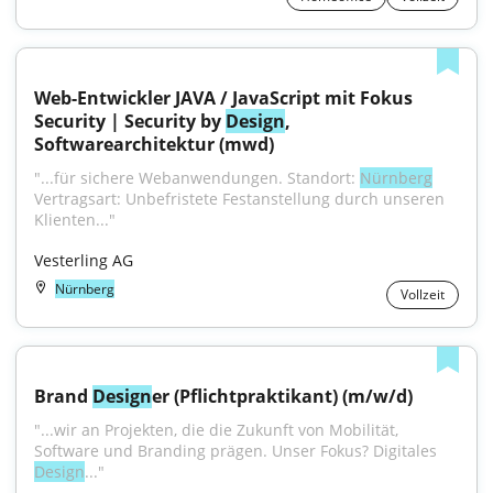
Web-Entwickler JAVA / JavaScript mit Fokus 
Security | Security by 
Design
, 
Softwarearchitektur (mwd)
"...für sichere Webanwendungen. Standort: 
Nürnberg
Vertragsart: Unbefristete Festanstellung durch unseren 
Klienten..."
Vesterling AG
Nürnberg
Vollzeit
Brand 
Design
er (Pflichtpraktikant) (m/w/d)
"...wir an Projekten, die die Zukunft von Mobilität, 
Software und Branding prägen. Unser Fokus? Digitales 
Design
..."