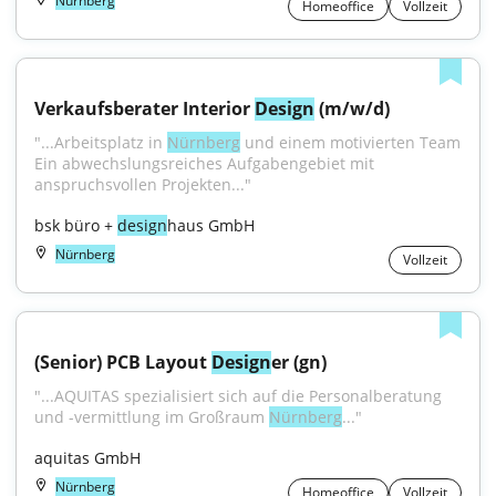
Nürnberg
Homeoffice
Vollzeit
Verkaufsberater Interior 
Design
 (m/w/d)
"...Arbeitsplatz in 
Nürnberg
 und einem motivierten Team 
Ein abwechslungsreiches Aufgabengebiet mit 
anspruchsvollen Projekten..."
bsk büro + 
design
haus GmbH
Nürnberg
Vollzeit
(Senior) PCB Layout 
Design
er (gn)
"...AQUITAS spezialisiert sich auf die Personalberatung 
und -vermittlung im Großraum 
Nürnberg
..."
aquitas GmbH
Nürnberg
Homeoffice
Vollzeit