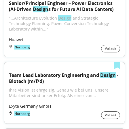
Senior/Principal Engineer – Power Electronics 
(AI-Driven 
Design
s for Future AI Data Centers)
"...Architecture Evolution 
Design
 and Strategic 
Technology Planning. Power Conversion Technology 
Laboratory within..."
Huawei
Nürnberg
Vollzeit
Team Lead Laboratory Engineering and 
Design
 - 
Biotech (m/f/d)
Ihre Vision ist ehrgeizig. Genau wie bei uns. Unsere 
Mitarbeiter sind unser Erfolg. Als einer von...
Exyte Germany GmbH
Nürnberg
Vollzeit