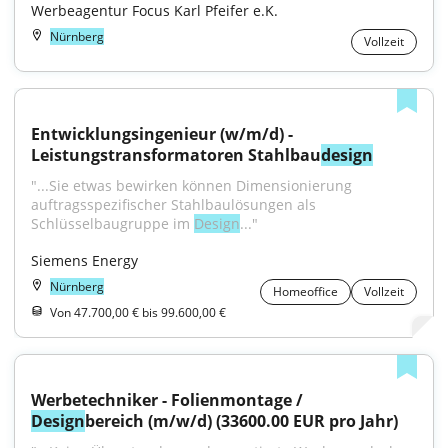
Werbeagentur Focus Karl Pfeifer e.K.
Nürnberg
Vollzeit
Entwicklungsingenieur (w/m/d) - 
Leistungstransformatoren Stahlbau
design
"...Sie etwas bewirken können Dimensionierung 
auftragsspezifischer Stahlbaulösungen als 
Schlüsselbaugruppe im 
Design
..."
Siemens Energy
Nürnberg
Homeoffice
Vollzeit
Von 47.700,00 € bis 99.600,00 €
Werbetechniker - Folienmontage / 
Design
bereich (m/w/d) (33600.00 EUR pro Jahr)