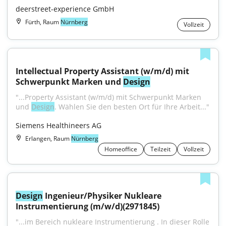
deerstreet-experience GmbH
Fürth, Raum
Nürnberg
Vollzeit
Intellectual Property Assistant (w/m/d) mit 
Schwerpunkt Marken und 
Design
"...Property Assistant (w/m/d) mit Schwerpunkt Marken 
und 
Design
. Wählen Sie den besten Ort für Ihre Arbeit..."
Siemens Healthineers AG
Erlangen, Raum
Nürnberg
Homeoffice
Teilzeit
Vollzeit
Design
 Ingenieur/Physiker Nukleare 
Instrumentierung (m/w/d)(2971845)
"...im Bereich nukleare Instrumentierung . In dieser Rolle 