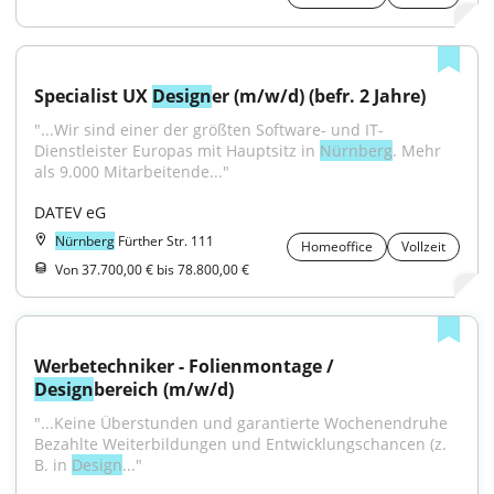
Specialist UX 
Design
er (m/w/d) (befr. 2 Jahre)
"...Wir sind einer der größten Software- und IT-
Dienstleister Europas mit Hauptsitz in 
Nürnberg
. Mehr 
als 9.000 Mitarbeitende..."
DATEV eG
Nürnberg
Fürther Str. 111
Homeoffice
Vollzeit
Von 37.700,00 € bis 78.800,00 €
Werbetechniker - Folienmontage / 
Design
bereich (m/w/d)
"...Keine Überstunden und garantierte Wochenendruhe 
Bezahlte Weiterbildungen und Entwicklungschancen (z. 
B. in 
Design
..."