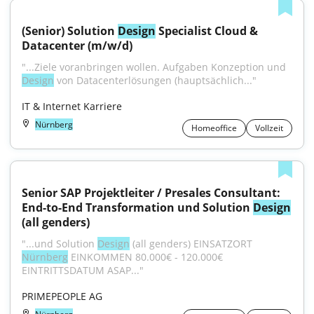
(Senior) Solution 
Design
 Specialist Cloud & 
Datacenter (m/w/d)
"...Ziele voranbringen wollen. Aufgaben Konzeption und 
Design
 von Datacenterlösungen (hauptsächlich..."
IT & Internet Karriere
Nürnberg
Homeoffice
Vollzeit
Senior SAP Projektleiter / Presales Consultant: 
End-to-End Transformation und Solution 
Design
(all genders)
"...und Solution 
Design
 (all genders) EINSATZORT 
Nürnberg
 EINKOMMEN 80.000€ - 120.000€ 
EINTRITTSDATUM ASAP..."
PRIMEPEOPLE AG