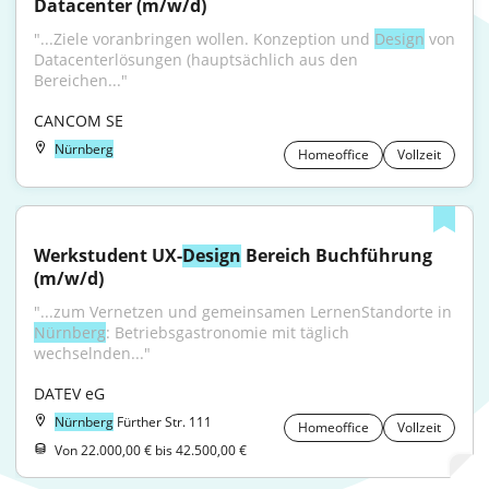
Datacenter (m/w/d)
"...Ziele voranbringen wollen. Konzeption und 
Design
 von 
Datacenterlösungen (hauptsächlich aus den 
Bereichen..."
CANCOM SE
Nürnberg
Homeoffice
Vollzeit
Werkstudent UX-
Design
 Bereich Buchführung 
(m/w/d)
"...zum Vernetzen und gemeinsamen LernenStandorte in 
Nürnberg
: Betriebsgastronomie mit täglich 
wechselnden..."
DATEV eG
Nürnberg
Fürther Str. 111
Homeoffice
Vollzeit
Von 22.000,00 € bis 42.500,00 €