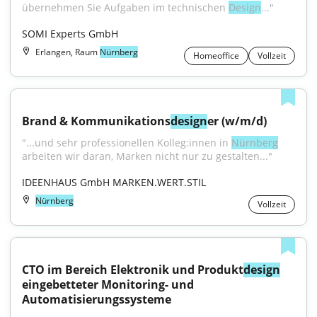
übernehmen Sie Aufgaben im technischen 
Design
..."
SOMI Experts GmbH
Erlangen, Raum
Nürnberg
Homeoffice
Vollzeit
Brand & Kommunikations
design
er (w/m/d)
"...und sehr professionellen Kolleg:innen in 
Nürnberg
arbeiten wir daran, Marken nicht nur zu gestalten..."
IDEENHAUS GmbH MARKEN.WERT.STIL
Nürnberg
Vollzeit
CTO im Bereich Elektronik und Produkt
design
eingebetteter Monitoring- und 
Automatisierungssysteme