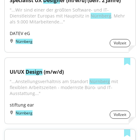
Specialist UX 
Design
er (m/w/d) (befr. 2 Jahre)
"...Wir sind einer der größten Software- und IT-
Dienstleister Europas mit Hauptsitz in 
Nürnberg
. Mehr 
als 9.000 Mitarbeitende..."
DATEV eG
Nürnberg
Vollzeit
UI/UX 
Design
 (m/w/d)
"...Anstellungsverhältnis am Standort 
Nürnberg
 mit 
flexiblen Arbeitszeiten - modernste Büro- und IT-
Ausstattung..."
stiftung ear
Nürnberg
Vollzeit