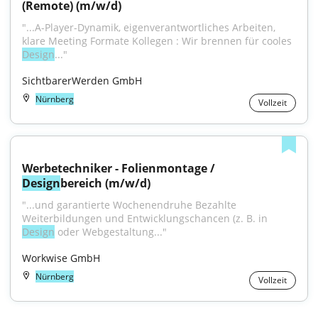
(Remote) (m/w/d)
"...A-Player-Dynamik, eigenverantwortliches Arbeiten, 
klare Meeting Formate Kollegen : Wir brennen für cooles 
Design
..."
SichtbarerWerden GmbH
Nürnberg
Vollzeit
Werbetechniker - Folienmontage / 
Design
bereich (m/w/d)
"...und garantierte Wochenendruhe Bezahlte 
Weiterbildungen und Entwicklungschancen (z. B. in 
Design
 oder Webgestaltung..."
Workwise GmbH
Nürnberg
Vollzeit