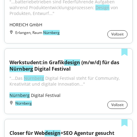
"...batteriebetrieben sind Federführende Aufgaben 
während Produktentwicklungsprozessen: 
Design
 von 
Produkten, Entwurf..."
HOREICH GmbH
Erlangen, Raum
Nürnberg
Vollzeit
Werkstudent:in Grafik
design
 (m/w/d) für das 
Nürnberg
 Digital Festival
"...Das 
Nürnberg
 Digital Festival steht für Community, 
Kreativität und digitale Innovation..."
Nürnberg
 Digital Festival
Nürnberg
Vollzeit
Closer für Web
design
+SEO Agentur gesucht 