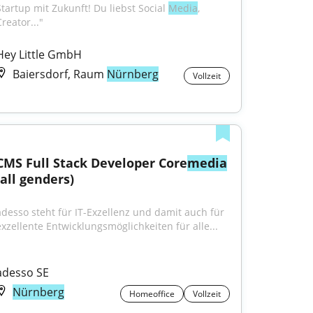
Startup mit Zukunft! Du liebst Social 
Media
, 
reator..."
Hey Little GmbH
Baiersdorf, Raum
Nürnberg
Vollzeit
CMS Full Stack Developer Core
media
(all genders)
adesso steht für IT-Exzellenz und damit auch für 
exzellente Entwicklungsmöglichkeiten für alle...
adesso SE
Nürnberg
Homeoffice
Vollzeit