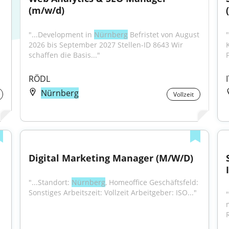
(m/w/d)
"...Development in 
Nürnberg
 Befristet von August 
2026 bis September 2027 Stellen-ID 8643 Wir 
schaffen die Basis..."
RÖDL
Nürnberg
Vollzeit
Digital Marketing Manager (M/W/D)
"...Standort: 
Nürnberg
, Homeoffice Geschäftsfeld: 
Sonstiges Arbeitszeit: Vollzeit Arbeitgeber: ISO..."