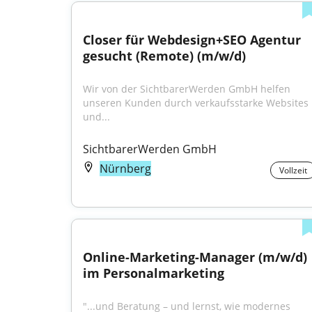
Closer für Webdesign+SEO Agentur 
gesucht (Remote) (m/w/d)
Wir von der SichtbarerWerden GmbH helfen 
unseren Kunden durch verkaufsstarke Websites 
und...
SichtbarerWerden GmbH
Nürnberg
Vollzeit
Online-Marketing-Manager (m/w/d) 
im Personalmarketing
"...und Beratung – und lernst, wie modernes 