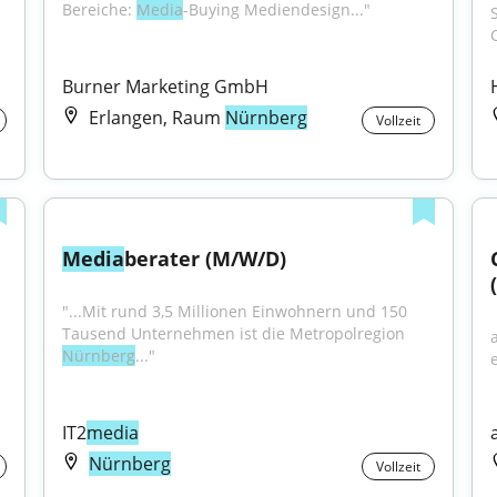
Bereiche: 
Media
-Buying Mediendesign..."
C
Burner Marketing GmbH
Erlangen, Raum
Nürnberg
Vollzeit
Media
berater (M/W/D)
"...Mit rund 3,5 Millionen Einwohnern und 150 
Tausend Unternehmen ist die Metropolregion 
entwickelst strategische 
Nürnberg
..."
IT2
media
Nürnberg
Vollzeit