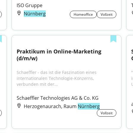
ISO Gruppe
Nürnberg
Homeoffice
Vollzeit
Praktikum in Online-Marketing 
(d/m/w)
Schaeffler - das ist die Faszination eines 
internationalen Technologie-Konzerns, 
verbunden mit der...
Schaeffler Technologies AG & Co. KG
Herzogenaurach, Raum
Nürnberg
Vollzeit