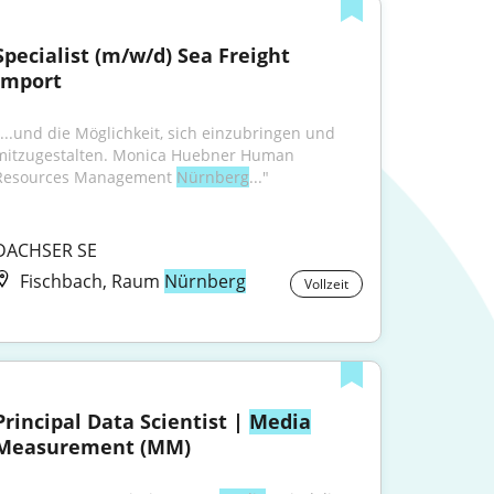
Specialist (m/w/d) Sea Freight 
Import
"...und die Möglichkeit, sich einzubringen und 
mitzugestalten. Monica Huebner Human 
Resources Management 
Nürnberg
..."
DACHSER SE
Fischbach, Raum
Nürnberg
Vollzeit
Principal Data Scientist | 
Media
Measurement (MM)