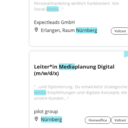
Personalmarketing wirklich funktioniert. Von 
Social-
Media
..."
Expectleads GmbH
Erlangen, Raum
Nürnberg
Vollzeit
Leiter*in 
Media
planung Digital 
(m/w/d/x)
"...und Optimierung. Du 
Media
-Empfehlungen und digitale Konzepte, die 
unsere Kunden..."
pilot group
Nürnberg
Homeoffice
Vollzeit