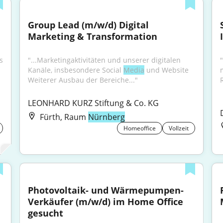
Group Lead (m/w/d) Digital 
Marketing & Transformation
s 
"...Marketingaktivitäten und unserer digitalen 
Kanäle, insbesondere Social 
Media
 und Website 
Weiterer Ausbau der Bereiche..."
LEONHARD KURZ Stiftung & Co. KG
Fürth, Raum
Nürnberg
Homeoffice
Vollzeit
Photovoltaik- und Wärmepumpen-
Verkäufer (m/w/d) im Home Office 
gesucht