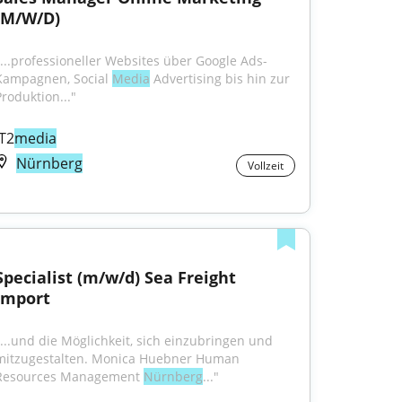
(M/W/D)
"...professioneller Websites über Google Ads-
Kampagnen, Social 
Media
 Advertising bis hin zur 
Produktion..."
IT2
media
Nürnberg
Vollzeit
Specialist (m/w/d) Sea Freight 
Import
"...und die Möglichkeit, sich einzubringen und 
mitzugestalten. Monica Huebner Human 
Resources Management 
Nürnberg
..."