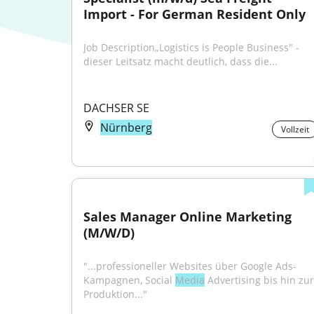
Import - For German Resident Only
Job Description„Logistics is People Business" - 
dieser Leitsatz macht deutlich, dass die...
DACHSER SE
Nürnberg
Vollzeit
Sales Manager Online Marketing 
(M/W/D)
"...professioneller Websites über Google Ads-
Kampagnen, Social 
Media
 Advertising bis hin zur 
Produktion..."