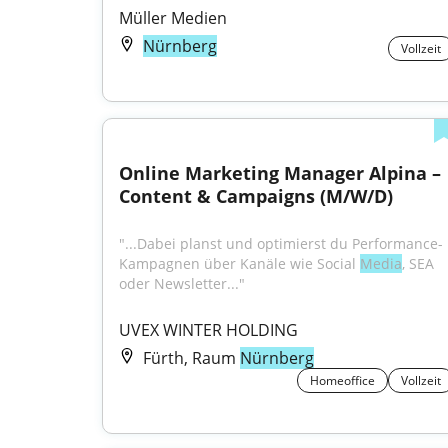
Müller Medien
Nürnberg
Vollzeit
Online Marketing Manager Alpina – 
Content & Campaigns (M/W/D)
"...Dabei planst und optimierst du Performance-
Kampagnen über Kanäle wie Social 
Media
, SEA 
oder Newsletter..."
UVEX WINTER HOLDING
Fürth, Raum
Nürnberg
Homeoffice
Vollzeit