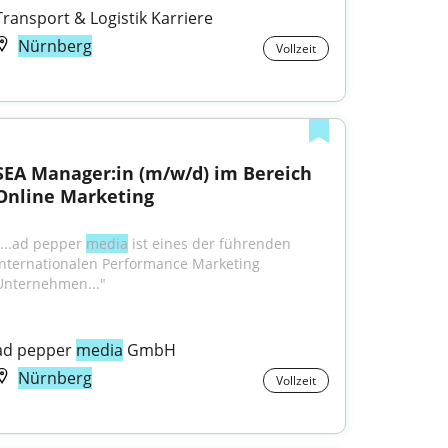
Transport & Logistik Karriere
Nürnberg
Vollzeit
SEA Manager:in (m/w/d) im Bereich 
Online Marketing
"...ad pepper 
media
 ist eines der führenden 
internationalen Performance Marketing 
Unternehmen..."
ad pepper 
media
 GmbH
Nürnberg
Vollzeit