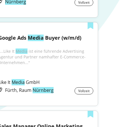
Nürnberg
Vollzeit
Google Ads 
Media
 Buyer (w/m/d)
...Like It 
Media
 ist eine führende Advertising 
Agentur und Partner namhafter E-Commerce-
Unternehmen..."
ike It 
Media
 GmbH
Fürth, Raum
Nürnberg
Vollzeit
Sales Manager Online Marketing 