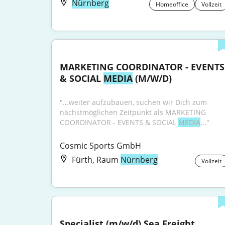
Nürnberg
Homeoffice
Vollzeit
MARKETING COORDINATOR - EVENTS 
& SOCIAL 
MEDIA
 (M/W/D)
"...weiter aufzubauen, suchen wir Dich zum 
nächstmöglichen Zeitpunkt als MARKETING 
COORDINATOR - EVENTS & SOCIAL 
MEDIA
..."
Cosmic Sports GmbH
Fürth, Raum
Nürnberg
Vollzeit
Specialist (m/w/d) Sea Freight 