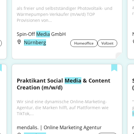
als freier und selbstständiger Photovoltaik- und 
r
Wärmepumpen-Verkäufer (m/w/d) TOP 
Provisionen von...
Spin-Off 
Media
 GmbH
Nürnberg
Homeoffice
Vollzeit
Praktikant Social 
Media
 & Content 
Creation (m/w/d)
Wir sind eine dynamische Online-Marketing-
Agentur, die Marken hilft, auf Plattformen wie 
TikTok,...
mendalis. | Online Marketing Agentur