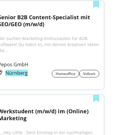
Senior B2B Content-Specialist mit 
SEO/GEO (m/w/d)
Wir suchen Marketing-Enthusiasten für B2B-
Software! Du liebst es, mit deinen kreativen Ideen 
ie...
Vepos GmbH
Nürnberg
Homeoffice
Vollzeit
Werkstudent (m/w/d) im (Online) 
Marketing
...Hey Little - Dein Einstieg in ein nachhaltiges 