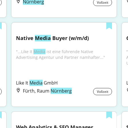
Nürnberg
Vollzeit
Native 
Media
 Buyer (w/m/d)
"...Like It 
Media
 ist eine führende Native 
"
Advertising Agentur und Partner namhafter..."
Like It 
Media
 GmbH
L
Fürth, Raum
Nürnberg
Vollzeit
Web Analytics & SEO Manager 