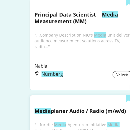
Principal Data Scientist | 
Media
Measurement (MM)
"...Company Description NIQ’s 
Media
 unit deliver
audience measurement solutions across TV, 
radio..."
Nabla
Nürnberg
Vollzeit
Media
planer Audio / Radio (m/w/d)
"...für die 
Media
-Agenturen Initiative 
Media
, 