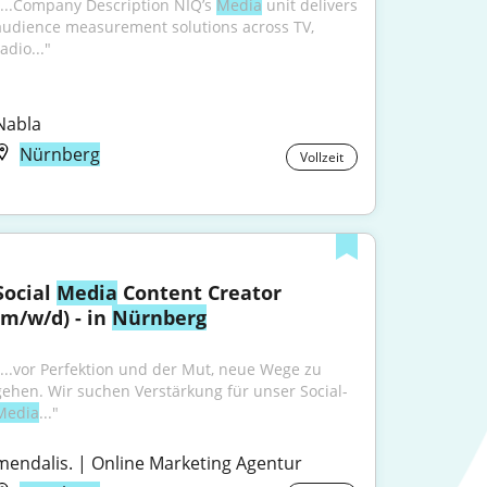
"...Company Description NIQ’s 
Media
 unit delivers 
audience measurement solutions across TV, 
adio..."
Nabla
Nürnberg
Vollzeit
Social 
Media
 Content Creator 
(m/w/d) - in 
Nürnberg
"...vor Perfektion und der Mut, neue Wege zu 
gehen. Wir suchen Verstärkung für unser Social-
Media
..."
mendalis. | Online Marketing Agentur