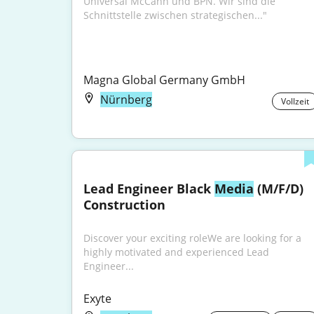
Universal McCann und BPN. Wir sind die 
Schnittstelle zwischen strategischen..."
Magna Global Germany GmbH
Nürnberg
Vollzeit
Lead Engineer Black 
Media
 (M/F/D) 
Construction
Discover your exciting roleWe are looking for a 
highly motivated and experienced Lead 
Engineer...
Exyte