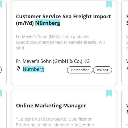
Customer Service Sea Freight Import 
(m/f/d) 
Nürnberg
Fr. Meyer's Sohn (FMS) ist ein globales 
Speditionsunternehmen in Familienbesitz. Wir 
sind...
d
Fr. Meyer's Sohn (GmbH & Co.) KG
Nürnberg
Homeoffice
Vollzeit
Online Marketing Manager
"...eigene Kundenprojekte. Qualifikation 
Erfahrung in mind. einem der folgenden 
"