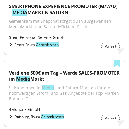
SMARTPHONE EXPERIENCE PROMOTER (M/W/D) 
– 
MEDIA
MARKT & SATURN
Gemeinsam mit Snapchat sorgst du in ausgewählten 
MediaMarkt- und Saturn-Märkten für ein...
Stein Personal Service GmbH
Essen, Raum
Gelsenkirchen
Vollzeit
Verdiene 500€ am Tag – Werde SALES-PROMOTER 
im 
Media
Markt!
"...KundInnen in 
Media
- und Saturn-Märkten für die 
hochwertigen Strom- und Gas-Angebote der Top-Marken 
Eprimo..."
4Motions GmbH
Duisburg, Raum
Gelsenkirchen
Vollzeit