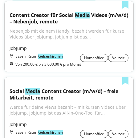
Content Creator für Social 
Media
 Videos (m/w/d) 
– Nebenjob, remote
Nebenjob mit deinem Handy: bezahlt werden für kurze 
Videos über JobJump. JobJump ist das...
JobJump
Essen, Raum
Gelsenkirchen
Homeoffice
Vollzeit
Von 200,00 € bis 3.000,00 € pro Monat
Social 
Media
 Content Creator (m/w/d) – freie 
Mitarbeit, remote
Werde für deine Views bezahlt – mit kurzen Videos über 
JobJump. JobJump ist das All-in-One-Tool für...
JobJump
Essen, Raum
Gelsenkirchen
Homeoffice
Vollzeit