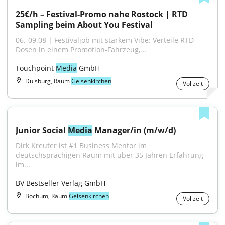
25€/h – Festival-Promo nahe Rostock | RTD 
Sampling beim About You Festival
06.-09.08 | Festivaljob mit starkem Vibe: Verteile RTD-
Dosen in einem Promotion-Fahrzeug,...
Touchpoint 
Media
 GmbH
Duisburg, Raum
Gelsenkirchen
Vollzeit
Junior Social 
Media
 Manager/in (m/w/d)
Dirk Kreuter ist #1 Business Mentor im 
deutschsprachigen Raum mit über 35 Jahren Erfahrung 
im...
BV Bestseller Verlag GmbH
Bochum, Raum
Gelsenkirchen
Vollzeit