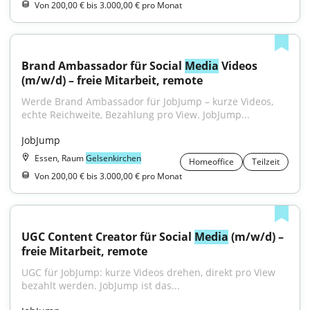
Von 200,00 € bis 3.000,00 € pro Monat
Brand Ambassador für Social 
Media
 Videos 
(m/w/d) – freie Mitarbeit, remote
Werde Brand Ambassador für JobJump – kurze Videos, 
echte Reichweite, Bezahlung pro View. JobJump...
JobJump
Essen, Raum
Gelsenkirchen
Homeoffice
Teilzeit
Von 200,00 € bis 3.000,00 € pro Monat
UGC Content Creator für Social 
Media
 (m/w/d) – 
freie Mitarbeit, remote
UGC für JobJump: kurze Videos drehen, direkt pro View 
bezahlt werden. JobJump ist das...