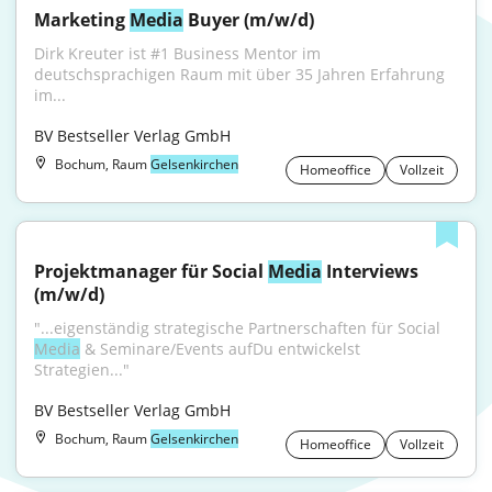
Marketing 
Media
 Buyer (m/w/d)
Dirk Kreuter ist #1 Business Mentor im 
deutschsprachigen Raum mit über 35 Jahren Erfahrung 
im...
BV Bestseller Verlag GmbH
Bochum, Raum
Gelsenkirchen
Homeoffice
Vollzeit
Projektmanager für Social 
Media
 Interviews 
(m/w/d)
"...eigenständig strategische Partnerschaften für Social 
Media
 & Seminare/Events aufDu entwickelst 
Strategien..."
BV Bestseller Verlag GmbH
Bochum, Raum
Gelsenkirchen
Homeoffice
Vollzeit