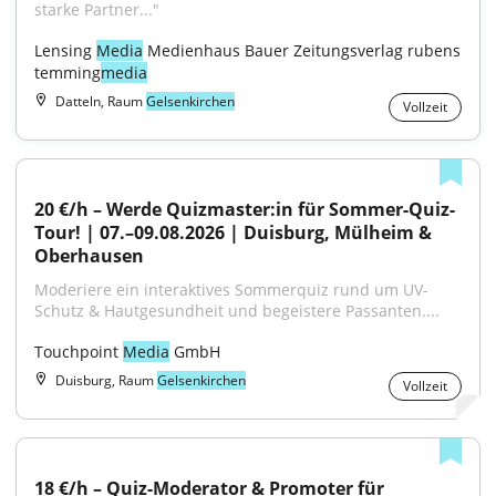
starke Partner..."
Lensing 
Media
 Medienhaus Bauer Zeitungsverlag rubens 
temming
media
Datteln, Raum
Gelsenkirchen
Vollzeit
20 €/h – Werde Quizmaster:in für Sommer-Quiz-
Tour! | 07.–09.08.2026 | Duisburg, Mülheim & 
Oberhausen
Moderiere ein interaktives Sommerquiz rund um UV-
Schutz & Hautgesundheit und begeistere Passanten....
Touchpoint 
Media
 GmbH
Duisburg, Raum
Gelsenkirchen
Vollzeit
18 €/h – Quiz-Moderator & Promoter für 