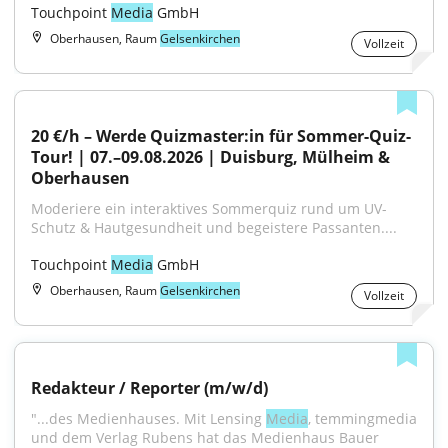
Touchpoint 
Media
 GmbH
Oberhausen, Raum
Gelsenkirchen
Vollzeit
20 €/h – Werde Quizmaster:in für Sommer-Quiz-
Tour! | 07.–09.08.2026 | Duisburg, Mülheim & 
Oberhausen
Moderiere ein interaktives Sommerquiz rund um UV-
Schutz & Hautgesundheit und begeistere Passanten....
Touchpoint 
Media
 GmbH
Oberhausen, Raum
Gelsenkirchen
Vollzeit
Redakteur / Reporter (m/w/d)
"...des Medienhauses. Mit Lensing 
Media
, temmingmedia 
und dem Verlag Rubens hat das Medienhaus Bauer 