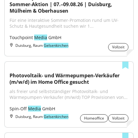
Sommer-Aktion | 07.–09.08.26 | Duisburg, 
Mülheim & Oberhausen
Für eine interaktive Sommer-Promotion rund um UV-
Schutz & Hautgesundheit suchen wir 1...
Touchpoint 
Media
 GmbH
Duisburg, Raum
Gelsenkirchen
Vollzeit
Photovoltaik- und Wärmepumpen-Verkäufer 
(m/w/d) im Home Office gesucht
als freier und selbstständiger Photovoltaik- und 
Wärmepumpen-Verkäufer (m/w/d) TOP Provisionen von...
Spin-Off 
Media
 GmbH
Duisburg, Raum
Gelsenkirchen
Homeoffice
Vollzeit