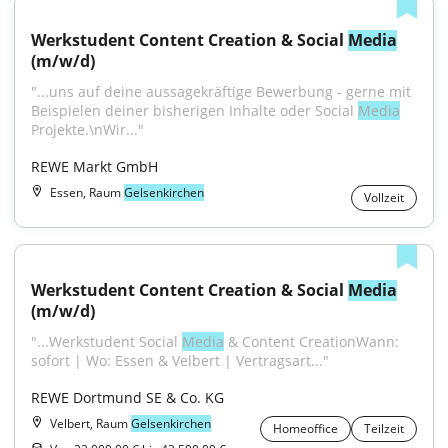
Werkstudent Content Creation & Social 
Media
(m/w/d)
"...uns auf deine aussagekräftige Bewerbung - gerne mit 
Beispielen deiner bisherigen Inhalte oder Social 
Media
Projekte.\nWir..."
REWE Markt GmbH
Essen, Raum
Gelsenkirchen
Vollzeit
Werkstudent Content Creation & Social 
Media
(m/w/d)
"...Werkstudent Social 
Media
 & Content CreationWann: 
sofort | Wo: Essen & Velbert | Vertragsart..."
REWE Dortmund SE & Co. KG
Velbert, Raum
Gelsenkirchen
Homeoffice
Teilzeit