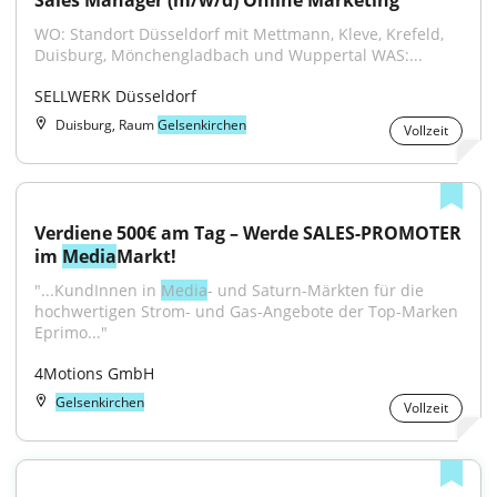
Sales Manager (m/w/d) Online Marketing
WO: Standort Düsseldorf mit Mettmann, Kleve, Krefeld, 
Duisburg, Mönchengladbach und Wuppertal WAS:...
SELLWERK Düsseldorf
Duisburg, Raum
Gelsenkirchen
Vollzeit
Verdiene 500€ am Tag – Werde SALES-PROMOTER 
im 
Media
Markt!
"...KundInnen in 
Media
- und Saturn-Märkten für die 
hochwertigen Strom- und Gas-Angebote der Top-Marken 
Eprimo..."
4Motions GmbH
Gelsenkirchen
Vollzeit