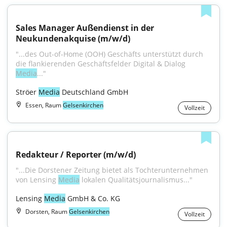
Sales Manager Außendienst in der 
Neukundenakquise (m/w/d)
"...des Out-of-Home (OOH) Geschäfts unterstützt durch 
die flankierenden Geschäftsfelder Digital & Dialog 
Media
..."
Ströer 
Media
 Deutschland GmbH
Essen, Raum
Gelsenkirchen
Vollzeit
Redakteur / Reporter (m/w/d)
"...Die Dorstener Zeitung bietet als Tochterunternehmen 
von Lensing 
Media
 lokalen Qualitätsjournalismus..."
Lensing 
Media
 GmbH & Co. KG
Dorsten, Raum
Gelsenkirchen
Vollzeit