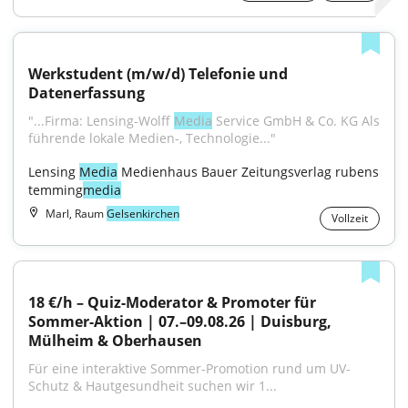
Werkstudent (m/w/d) Telefonie und 
Datenerfassung
"...Firma: Lensing-Wolff 
Media
 Service GmbH & Co. KG Als 
führende lokale Medien-, Technologie..."
Lensing 
Media
 Medienhaus Bauer Zeitungsverlag rubens 
temming
media
Marl, Raum
Gelsenkirchen
Vollzeit
18 €/h – Quiz-Moderator & Promoter für 
Sommer-Aktion | 07.–09.08.26 | Duisburg, 
Mülheim & Oberhausen
Für eine interaktive Sommer-Promotion rund um UV-
Schutz & Hautgesundheit suchen wir 1...