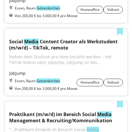
JobJump
Essen, Raum
Gelsenkirchen
Homeoffice
Vollzeit
Von 200,00 € bis 3.000,00 € pro Monat
Social 
Media
 Content Creator als Werkstudent 
(m/w/d) – TikTok, remote
Neben dem Studium pro View bezahlt werden – mit 
TikTok-Videos über JobJump. JobJump ist das...
JobJump
Essen, Raum
Gelsenkirchen
Homeoffice
Vollzeit
Von 200,00 € bis 3.000,00 € pro Monat
Praktikant (m/w/d) im Bereich Social 
Media
Management & Recruiting/Kommunikation
"...Praktikant (m/w/d) im Bereich Social 
Media