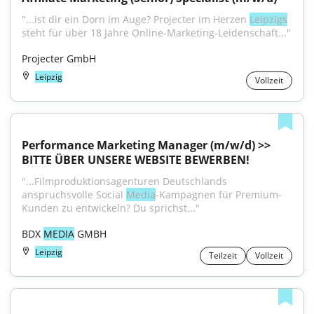
"...ist dir ein Dorn im Auge? Projecter im Herzen 
Leipzigs
steht für über 18 Jahre Online-Marketing-Leidenschaft..."
Projecter GmbH
Leipzig
Vollzeit
Performance Marketing Manager (m/w/d) >> 
BITTE ÜBER UNSERE WEBSITE BEWERBEN!
"...Filmproduktionsagenturen Deutschlands 
anspruchsvolle Social 
Media
-Kampagnen für Premium-
Kunden zu entwickeln? Du sprichst..."
BDX 
MEDIA
 GMBH
Leipzig
Teilzeit
Vollzeit