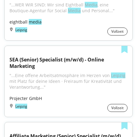
"...WER WIR SIND: Wir sind Eightball 
Media
, eine 
Boutique-Agentur für Social 
Media
 und Personal..."
eightball 
media
Leipzig
Vollzeit
SEA (Senior) Specialist (m/w/d) - Online 
Marketing
"...Eine offene Arbeitsatmosphäre im Herzen von 
Leipzig
mit Platz für deine Ideen · Freiraum für Kreativität und 
Verantwortung..."
Projecter GmbH
Leipzig
Vollzeit
Affiliate Marketing (Senior) Specialist (m/w/d)