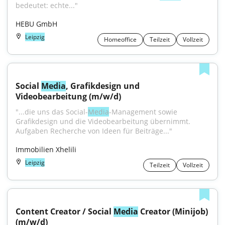
bedeutet: echte..."
HEBU GmbH
Leipzig
Homeoffice
Teilzeit
Vollzeit
Social 
Media
, Grafikdesign und 
Videobearbeitung (m/w/d)
"...die uns das Social-
Media
-Management sowie 
Grafikdesign und die Videobearbeitung übernimmt. 
Aufgaben Recherche von Ideen für Beiträge..."
Immobilien Xhelili
Leipzig
Teilzeit
Vollzeit
Content Creator / Social 
Media
 Creator (Minijob) 
(m/w/d)