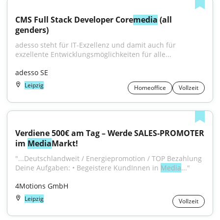
CMS Full Stack Developer Core
media
 (all 
genders)
adesso steht für IT-Exzellenz und damit auch für 
exzellente Entwicklungsmöglichkeiten für alle...
adesso SE
Leipzig
Homeoffice
Vollzeit
Verdiene 500€ am Tag – Werde SALES-PROMOTER 
im 
Media
Markt!
"...Deutschlandweit / Energiepromotion / TOP Bezahlung 
Deine Aufgaben: • Begeistere KundInnen in 
Media
..."
4Motions GmbH
Leipzig
Vollzeit