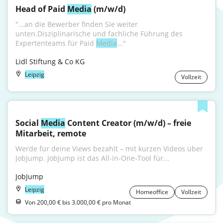
Head of Paid 
Media
 (m/w/d)
"...an die Bewerber finden Sie weiter 
unten.Disziplinarische und fachliche Führung des 
Expertenteams für Paid 
Media
..."
Lidl Stiftung & Co KG
Leipzig
Vollzeit
Social 
Media
 Content Creator (m/w/d) – freie 
Mitarbeit, remote
Werde für deine Views bezahlt – mit kurzen Videos über 
JobJump. JobJump ist das All-in-One-Tool für...
JobJump
Leipzig
Homeoffice
Vollzeit
Von 200,00 € bis 3.000,00 € pro Monat