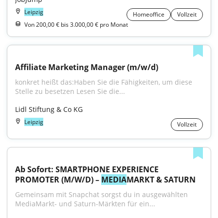
Leipzig
Homeoffice
Vollzeit
Von 200,00 € bis 3.000,00 € pro Monat
Affiliate Marketing Manager (m/w/d)
konkret heißt das:Haben Sie die Fähigkeiten, um diese 
Stelle zu besetzen Lesen Sie die...
Lidl Stiftung & Co KG
Leipzig
Vollzeit
Ab Sofort: SMARTPHONE EXPERIENCE 
PROMOTER (M/W/D) – 
MEDIA
MARKT & SATURN
Gemeinsam mit Snapchat sorgst du in ausgewählten 
MediaMarkt- und Saturn-Märkten für ein...