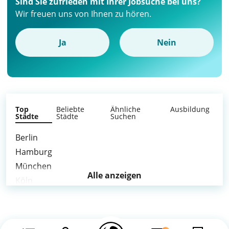
Sind Sie zufrieden mit Ihrer Jobsuche bei uns?
Wir freuen uns von Ihnen zu hören.
Ja
Nein
Top
Beliebte
Ähnliche
Ausbildung
Städte
Städte
Suchen
Berlin
Hamburg
München
Alle anzeigen
Köln
Frankfurt am Main
Stuttgart
Düsseldorf