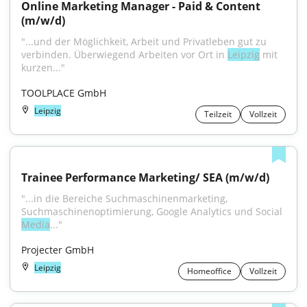
Online Marketing Manager - Paid & Content 
(m/w/d)
"...und der Möglichkeit, Arbeit und Privatleben gut zu 
verbinden. Überwiegend Arbeiten vor Ort in 
Leipzig
 mit 
kurzen..."
TOOLPLACE GmbH
Leipzig
Teilzeit
Vollzeit
Trainee Performance Marketing/ SEA (m/w/d)
"...in die Bereiche Suchmaschinenmarketing, 
Suchmaschinenoptimierung, Google Analytics und Social 
Media
..."
Projecter GmbH
Leipzig
Homeoffice
Vollzeit