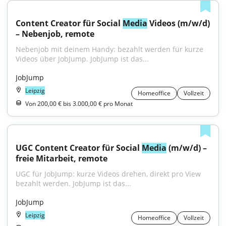
Content Creator für Social 
Media
 Videos (m/w/d) 
– Nebenjob, remote
Nebenjob mit deinem Handy: bezahlt werden für kurze 
Videos über JobJump. JobJump ist das...
JobJump
Leipzig
Homeoffice
Vollzeit
Von 200,00 € bis 3.000,00 € pro Monat
UGC Content Creator für Social 
Media
 (m/w/d) – 
freie Mitarbeit, remote
UGC für JobJump: kurze Videos drehen, direkt pro View 
bezahlt werden. JobJump ist das...
JobJump
Leipzig
Homeoffice
Vollzeit