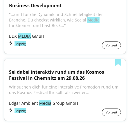
Business Development
"...und für die Dynamik und Schnelllebigkeit der 
Branche. Du checkst wirklich, wie Social 
Media
funktioniert und hast Bock..."
BDX 
MEDIA
 GMBH
Leipzig
Vollzeit
Sei dabei interaktiv rund um das Kosmos 
Festival in Chemnitz am 29.08.26
Wir suchen dich für eine interaktive Promotion rund um 
das Kosmos Festival Ihr sollt als zweiter...
Edgar Ambient 
Media
 Group GmbH
Leipzig
Vollzeit