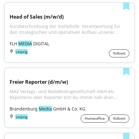
Head of Sales (m/w/d)
Kurzbeschreibung der StelleRolle: Verantwortung für 
den strategischen und operativen Aufbau unserer...
FLH 
MEDIA
 DIGITAL
Leipzig
Vollzeit
Freier Reporter (d/m/w)
MAZ Verlags- und Redaktionsgesellschaft mbH Als 
Reporterin oder Reporter bist du immer nah dran...
Brandenburg 
Media
 GmbH & Co. KG
Leipzig
Homeoffice
Vollzeit