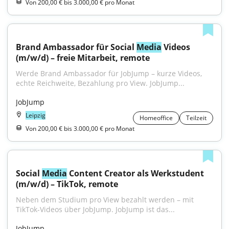
Von 200,00 € bis 3.000,00 € pro Monat
Brand Ambassador für Social 
Media
 Videos 
(m/w/d) – freie Mitarbeit, remote
Werde Brand Ambassador für JobJump – kurze Videos, 
echte Reichweite, Bezahlung pro View. JobJump...
JobJump
Leipzig
Homeoffice
Teilzeit
Von 200,00 € bis 3.000,00 € pro Monat
Social 
Media
 Content Creator als Werkstudent 
(m/w/d) – TikTok, remote
Neben dem Studium pro View bezahlt werden – mit 
TikTok-Videos über JobJump. JobJump ist das...
JobJump