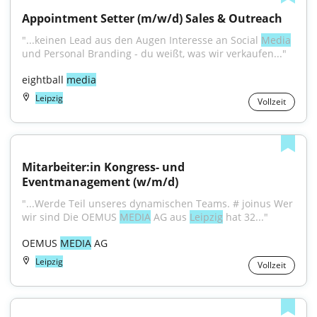
Appointment Setter (m/w/d) Sales & Outreach
"...keinen Lead aus den Augen Interesse an Social 
Media
und Personal Branding - du weißt, was wir verkaufen..."
eightball 
media
Leipzig
Vollzeit
Mitarbeiter:in Kongress- und 
Eventmanagement (w/m/d)
"...Werde Teil unseres dynamischen Teams. # joinus Wer 
wir sind Die OEMUS 
MEDIA
 AG aus 
Leipzig
 hat 32..."
OEMUS 
MEDIA
 AG
Leipzig
Vollzeit