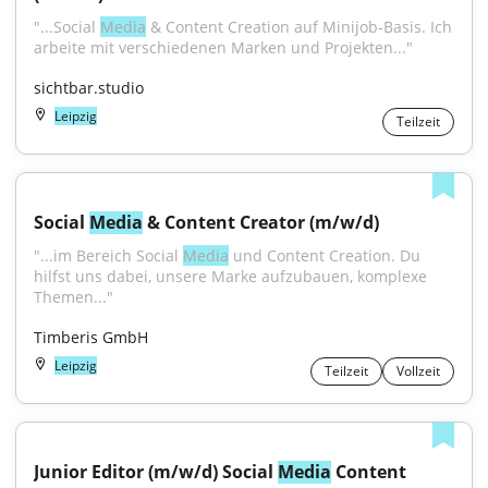
"...Social 
Media
 & Content Creation auf Minijob-Basis. Ich 
arbeite mit verschiedenen Marken und Projekten..."
sichtbar.studio
Leipzig
Teilzeit
Social 
Media
 & Content Creator (m/w/d)
"...im Bereich Social 
Media
 und Content Creation. Du 
hilfst uns dabei, unsere Marke aufzubauen, komplexe 
Themen..."
Timberis GmbH
Leipzig
Teilzeit
Vollzeit
Junior Editor (m/w/d) Social 
Media
 Content