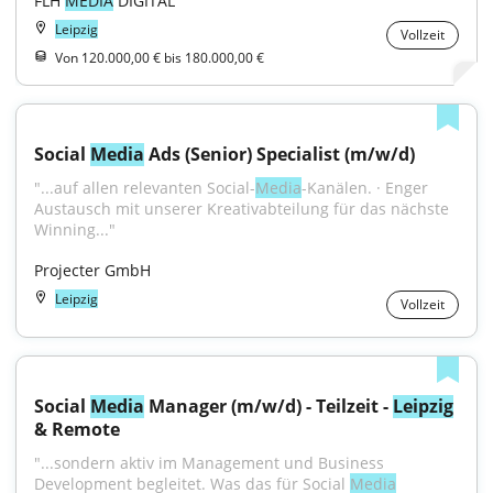
FLH 
MEDIA
 DIGITAL
Leipzig
Vollzeit
Von 120.000,00 € bis 180.000,00 €
Social 
Media
 Ads (Senior) Specialist (m/w/d)
"...auf allen relevanten Social-
Media
-Kanälen. · Enger 
Austausch mit unserer Kreativabteilung für das nächste 
Winning..."
Projecter GmbH
Leipzig
Vollzeit
Social 
Media
 Manager (m/w/d) - Teilzeit - 
Leipzig
& Remote
"...sondern aktiv im Management und Business 
Development begleitet. Was das für Social 
Media