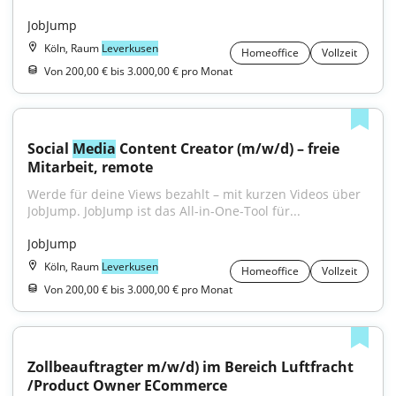
JobJump
Köln, Raum
Leverkusen
Homeoffice
Vollzeit
Von 200,00 € bis 3.000,00 € pro Monat
Social 
Media
 Content Creator (m/w/d) – freie 
Mitarbeit, remote
Werde für deine Views bezahlt – mit kurzen Videos über 
JobJump. JobJump ist das All-in-One-Tool für...
JobJump
Köln, Raum
Leverkusen
Homeoffice
Vollzeit
Von 200,00 € bis 3.000,00 € pro Monat
Zollbeauftragter m/w/d) im Bereich Luftfracht 
/Product Owner ECommerce