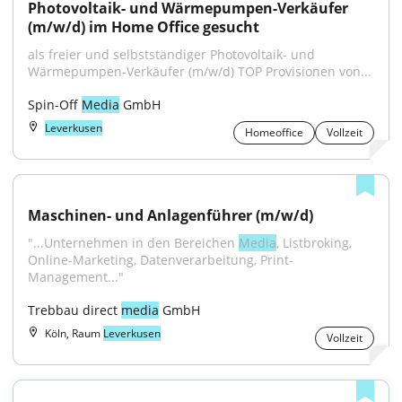
Photovoltaik- und Wärmepumpen-Verkäufer 
(m/w/d) im Home Office gesucht
als freier und selbstständiger Photovoltaik- und 
Wärmepumpen-Verkäufer (m/w/d) TOP Provisionen von...
Spin-Off 
Media
 GmbH
Leverkusen
Homeoffice
Vollzeit
Maschinen- und Anlagenführer (m/w/d)
"...Unternehmen in den Bereichen 
Media
, Listbroking, 
Online-Marketing, Datenverarbeitung, Print-
Management..."
Trebbau direct 
media
 GmbH
Köln, Raum
Leverkusen
Vollzeit