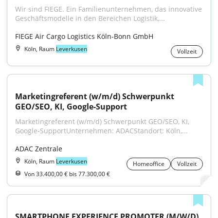
Wir sind FIEGE. Ein Familienunternehmen, das innovative 
Geschäftsmodelle in den Bereichen Logistik,...
FIEGE Air Cargo Logistics Köln-Bonn GmbH
Köln, Raum
Leverkusen
Vollzeit
Marketingreferent (w/m/d) Schwerpunkt 
GEO/SEO, KI, Google-Support
Marketingreferent (w/m/d) Schwerpunkt GEO/SEO, KI, 
Google-SupportUnternehmen: ADACStandort: Köln,...
ADAC Zentrale
Köln, Raum
Leverkusen
Homeoffice
Vollzeit
Von 33.400,00 € bis 77.300,00 €
SMARTPHONE EXPERIENCE PROMOTER (M/W/D) 