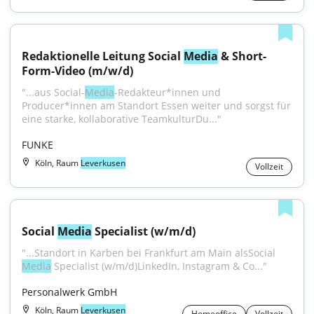
Redaktionelle Leitung Social 
Media
 & Short-
Form-Video (m/w/d)
"...aus Social-
Media
-Redakteur*innen und 
Producer*innen am Standort Essen weiter und sorgst für 
eine starke, kollaborative TeamkulturDu..."
FUNKE
Köln, Raum
Leverkusen
Vollzeit
Social 
Media
 Specialist (w/m/d)
"...Standort in Karben bei Frankfurt am Main alsSocial 
Media
 Specialist (w/m/d)LinkedIn, Instagram & Co..."
Personalwerk GmbH
Köln, Raum
Leverkusen
Homeoffice
Vollzeit