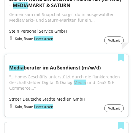
– 
MEDIA
MARKT & SATURN
Gemeinsam mit Snapchat sorgst du in ausgewählten 
MediaMarkt- und Saturn-Märkten für ein...
Stein Personal Service GmbH
Köln, Raum
Leverkusen
Vollzeit
Media
berater im Außendienst (m/w/d)
"...Home-Geschäfts unterstützt durch die flankierenden 
Geschäftsfelder Digital & Dialog 
Media
 und DaaS & E-
Commerce..."
Ströer Deutsche Städte Medien GmbH
Köln, Raum
Leverkusen
Vollzeit