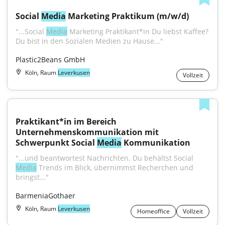
Social 
Media
 Marketing Praktikum (m/w/d)
"...Social 
Media
 Marketing Praktikant*in Du liebst Kaffee? 
Du bist in den Sozialen Medien zu Hause..."
Plastic2Beans GmbH
Köln, Raum
Leverkusen
Vollzeit
Praktikant*in im Bereich 
Unternehmenskommunikation mit 
Schwerpunkt Social 
Media
 Kommunikation
"...und beantwortest Nachrichten. Du behältst Social 
Media
 Trends im Blick, übernimmst Recherchen und 
bringst..."
BarmeniaGothaer
Köln, Raum
Leverkusen
Homeoffice
Vollzeit