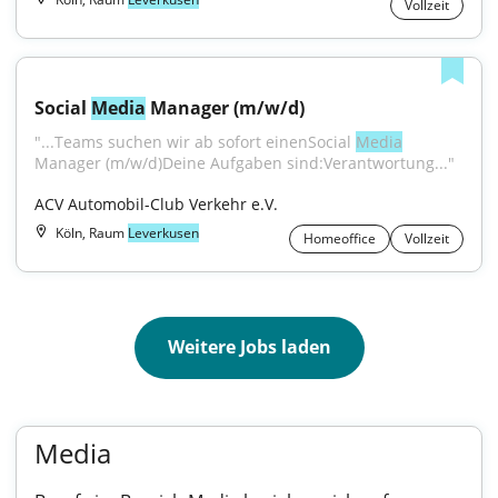
Vollzeit
Social 
Media
 Manager (m/w/d)
"...Teams suchen wir ab sofort einenSocial 
Media
Manager (m/w/d)Deine Aufgaben sind:Verantwortung..."
ACV Automobil-Club Verkehr e.V.
Köln, Raum
Leverkusen
Homeoffice
Vollzeit
Weitere Jobs laden
Media