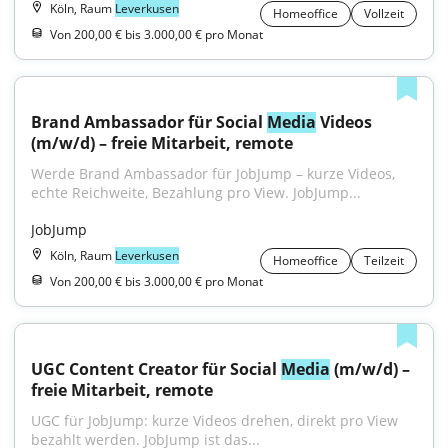
Köln, Raum
Leverkusen
Homeoffice
Vollzeit
Von 200,00 € bis 3.000,00 € pro Monat
Brand Ambassador für Social 
Media
 Videos 
(m/w/d) – freie Mitarbeit, remote
Werde Brand Ambassador für JobJump – kurze Videos, 
echte Reichweite, Bezahlung pro View. JobJump...
JobJump
Köln, Raum
Leverkusen
Homeoffice
Teilzeit
Von 200,00 € bis 3.000,00 € pro Monat
UGC Content Creator für Social 
Media
 (m/w/d) – 
freie Mitarbeit, remote
UGC für JobJump: kurze Videos drehen, direkt pro View 
bezahlt werden. JobJump ist das...