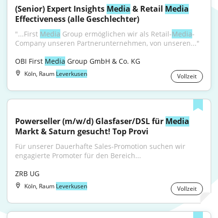
(Senior) Expert Insights 
Media
 & Retail 
Media
Effectiveness (alle Geschlechter)
"...First 
Media
 Group ermöglichen wir als Retail-
Media
-
Company unseren Partnerunternehmen, von unseren..."
OBI First 
Media
 Group GmbH & Co. KG
Köln, Raum
Leverkusen
Vollzeit
Powerseller (m/w/d) Glasfaser/DSL für 
Media
Markt & Saturn gesucht! Top Provi
Für unserer Dauerhafte Sales-Promotion suchen wir 
engagierte Promoter für den Bereich...
ZRB UG
Köln, Raum
Leverkusen
Vollzeit