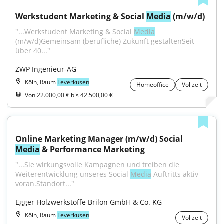
Werkstudent Marketing & Social 
Media
 (m/w/d)
"...Werkstudent Marketing & Social 
Media
(m/w/d)Gemeinsam (berufliche) Zukunft gestaltenSeit 
über 40..."
ZWP Ingenieur-AG
Köln, Raum
Leverkusen
Homeoffice
Vollzeit
Von 22.000,00 € bis 42.500,00 €
Online Marketing Manager (m/w/d) Social 
Media
 & Performance Marketing
"...Sie wirkungsvolle Kampagnen und treiben die 
Weiterentwicklung unseres Social 
Media
 Auftritts aktiv 
voran.Standort..."
Egger Holzwerkstoffe Brilon GmbH & Co. KG
Köln, Raum
Leverkusen
Vollzeit