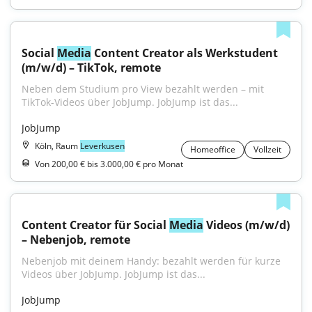
Social 
Media
 Content Creator als Werkstudent 
(m/w/d) – TikTok, remote
Neben dem Studium pro View bezahlt werden – mit 
TikTok-Videos über JobJump. JobJump ist das...
JobJump
Köln, Raum
Leverkusen
Homeoffice
Vollzeit
Von 200,00 € bis 3.000,00 € pro Monat
Content Creator für Social 
Media
 Videos (m/w/d) 
– Nebenjob, remote
Nebenjob mit deinem Handy: bezahlt werden für kurze 
Videos über JobJump. JobJump ist das...
JobJump