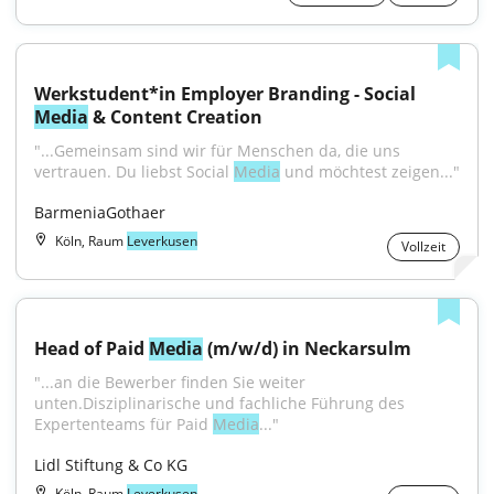
Werkstudent*in Employer Branding - Social 
Media
 & Content Creation
"...Gemeinsam sind wir für Menschen da, die uns 
vertrauen. Du liebst Social 
Media
 und möchtest zeigen..."
BarmeniaGothaer
Köln, Raum
Leverkusen
Vollzeit
Head of Paid 
Media
 (m/w/d) in Neckarsulm
"...an die Bewerber finden Sie weiter 
unten.Disziplinarische und fachliche Führung des 
Expertenteams für Paid 
Media
..."
Lidl Stiftung & Co KG
Köln, Raum
Leverkusen