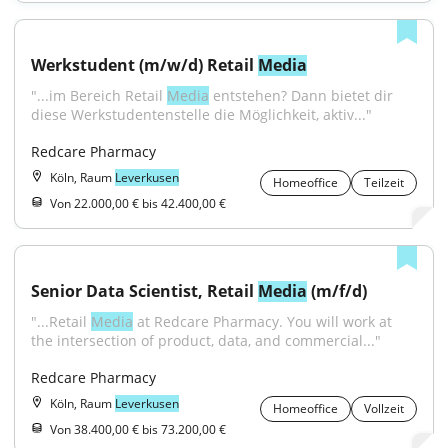
Werkstudent (m/w/d) Retail 
Media
"...im Bereich Retail 
Media
 entstehen? Dann bietet dir 
diese Werkstudentenstelle die Möglichkeit, aktiv..."
Redcare Pharmacy
Köln, Raum
Leverkusen
Homeoffice
Teilzeit
Von 22.000,00 € bis 42.400,00 €
Senior Data Scientist, Retail 
Media
 (m/f/d)
"...Retail 
Media
 at Redcare Pharmacy. You will work at 
the intersection of product, data, and commercial..."
Redcare Pharmacy
Köln, Raum
Leverkusen
Homeoffice
Vollzeit
Von 38.400,00 € bis 73.200,00 €