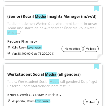
(Senior) Retail 
Media
 Insights Manager (m/w/d)
"...die mit deinen Werten übereinstimmt komm’ in unser 
Team und starte deine #Redcareer.Über die Rolle:Retail 
Media
..."
Redcare Pharmacy
Köln, Raum
Leverkusen
Homeoffice
Vollzeit
Von 38.400,00 € bis 73.200,00 €
Werkstudent Social 
Media
 (all genders)
"...als: Werkstudent Social 
Media
 (all genders) Du pflegst 
unseren Content-Kalender, bereitest..."
KNIPEX-Werk C. Gustav Putsch KG
Wuppertal, Raum
Leverkusen
Vollzeit