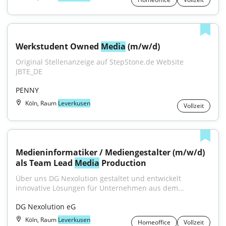
Werkstudent Owned 
Media
 (m/w/d)
Original Stellenanzeige auf StepStone.de Website 
JBTE_DE
PENNY
Köln, Raum
Leverkusen
Vollzeit
Medieninformatiker / Mediengestalter (m/w/d) 
als Team Lead 
Media
 Production
Über uns DG Nexolution gestaltet und entwickelt 
innovative Lösungen für Unternehmen aus dem...
DG Nexolution eG
Köln, Raum
Leverkusen
Homeoffice
Vollzeit