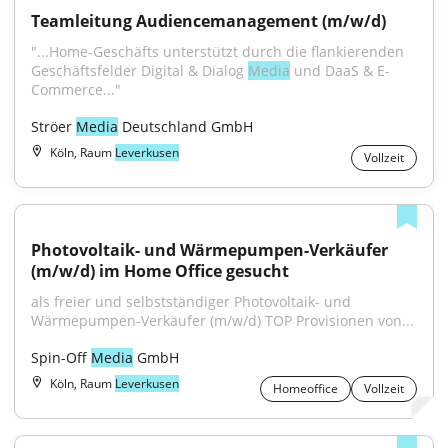
Teamleitung Audiencemanagement (m/w/d)
"...Home-Geschäfts unterstützt durch die flankierenden 
Geschäftsfelder Digital & Dialog 
Media
 und DaaS & E-
Commerce..."
Ströer 
Media
 Deutschland GmbH
Köln, Raum
Leverkusen
Vollzeit
Photovoltaik- und Wärmepumpen-Verkäufer 
(m/w/d) im Home Office gesucht
als freier und selbstständiger Photovoltaik- und 
Wärmepumpen-Verkäufer (m/w/d) TOP Provisionen von...
Spin-Off 
Media
 GmbH
Köln, Raum
Leverkusen
Homeoffice
Vollzeit