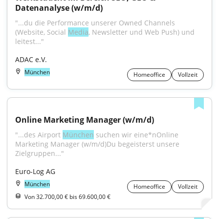
Datenanalyse (w/m/d)
"...du die Performance unserer Owned Channels 
(Website, Social 
Media
, Newsletter und Web Push) und 
leitest..."
ADAC e.V.
München
Homeoffice
Vollzeit
Online Marketing Manager (w/m/d)
"...des Airport 
München
 suchen wir eine*nOnline 
Marketing Manager (w/m/d)Du begeisterst unsere 
Zielgruppen..."
Euro-Log AG
München
Homeoffice
Vollzeit
Von 32.700,00 € bis 69.600,00 €