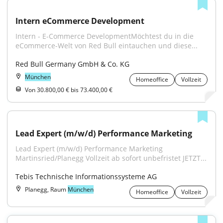
Intern eCommerce Development
Intern - E-Commerce DevelopmentMöchtest du in die 
eCommerce-Welt von Red Bull eintauchen und diese...
Red Bull Germany GmbH & Co. KG
München
Homeoffice
Vollzeit
Von 30.800,00 € bis 73.400,00 €
Lead Expert (m/w/d) Performance Marketing
Lead Expert (m/w/d) Performance Marketing 
Martinsried/Planegg Vollzeit ab sofort unbefristet JETZT...
Tebis Technische Informationssysteme AG
Planegg, Raum
München
Homeoffice
Vollzeit