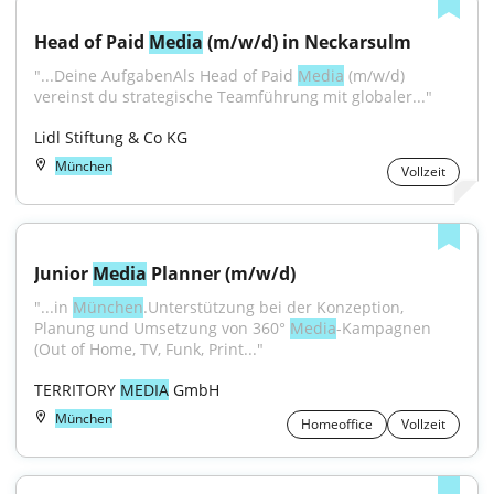
Head of Paid 
Media
 (m/w/d) in Neckarsulm
"...Deine AufgabenAls Head of Paid 
Media
 (m/w/d) 
vereinst du strategische Teamführung mit globaler..."
Lidl Stiftung & Co KG
München
Vollzeit
Junior 
Media
 Planner (m/w/d)
"...in 
München
.Unterstützung bei der Konzeption, 
Planung und Umsetzung von 360° 
Media
-Kampagnen 
(Out of Home, TV, Funk, Print..."
TERRITORY 
MEDIA
 GmbH
München
Homeoffice
Vollzeit