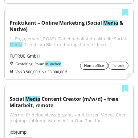
Praktikant – Online Marketing (Social 
Media
 & 
Native)
"...Engagement, ROAS). Dabei behältst du aktuelle Social-
Media
-Trends im Blick und bringst neue Ideen..."
FUTRUE GmbH
Gräfelfing, Raum
München
Homeoffice
Teilzeit
Von 3.500,00 € bis 33.000,00 €
Social 
Media
 Content Creator (m/w/d) – freie 
Mitarbeit, remote
Werde für deine Views bezahlt – mit kurzen Videos über 
JobJump. JobJump ist das All-in-One-Tool für...
JobJump