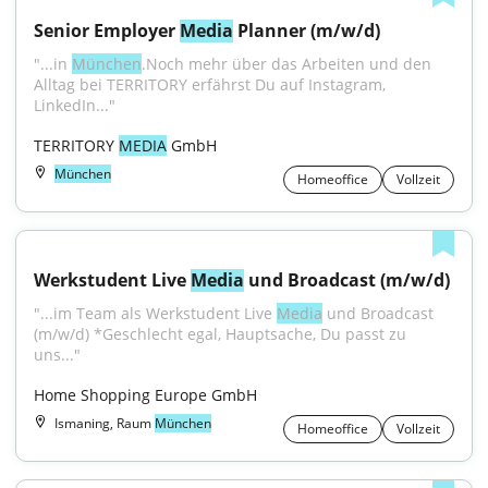
Senior Employer 
Media
 Planner (m/w/d)
"...in 
München
.Noch mehr über das Arbeiten und den 
Alltag bei TERRITORY erfährst Du auf Instagram, 
LinkedIn..."
TERRITORY 
MEDIA
 GmbH
München
Homeoffice
Vollzeit
Werkstudent Live 
Media
 und Broadcast (m/w/d)
"...im Team als Werkstudent Live 
Media
 und Broadcast 
(m/w/d) *Geschlecht egal, Hauptsache, Du passt zu 
uns..."
Home Shopping Europe GmbH
Ismaning, Raum
München
Homeoffice
Vollzeit