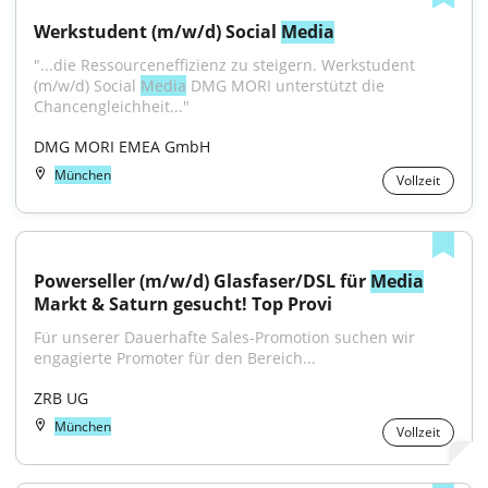
Werkstudent (m/w/d) Social 
Media
"...die Ressourceneffizienz zu steigern. Werkstudent 
(m/w/d) Social 
Media
 DMG MORI unterstützt die 
Chancengleichheit..."
DMG MORI EMEA GmbH
München
Vollzeit
Powerseller (m/w/d) Glasfaser/DSL für 
Media
Markt & Saturn gesucht! Top Provi
Für unserer Dauerhafte Sales-Promotion suchen wir 
engagierte Promoter für den Bereich...
ZRB UG
München
Vollzeit