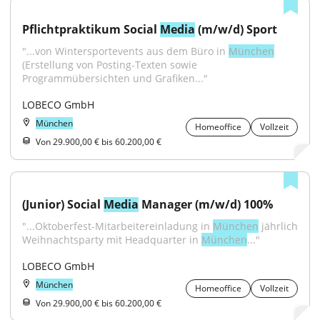
Pflichtpraktikum Social 
Media
 (m/w/d) Sport
"...von Wintersportevents aus dem Büro in 
München
(Erstellung von Posting-Texten sowie 
Programmübersichten und Grafiken..."
LOBECO GmbH
München
Homeoffice
Vollzeit
Von 29.900,00 € bis 60.200,00 €
(Junior) Social 
Media
 Manager (m/w/d) 100%
"...Oktoberfest-Mitarbeitereinladung in 
München
 jährlich 
Weihnachtsparty mit Headquarter in 
München
..."
LOBECO GmbH
München
Homeoffice
Vollzeit
Von 29.900,00 € bis 60.200,00 €