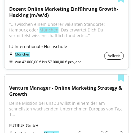
Dozent Online Marketing Einführung Growth-
Hacking (m/w/d)
"...zwischen einem unserer vakanten Standorte: 
Hamburg oder 
München
. Das erwartet Dich Du 
vermittelst wissenschaftlich fundierte..."
IU Internationale Hochschule
München
Vollzeit
Von 42.000,00 € bis 57.000,00 € pro Jahr
Venture Manager - Online Marketing Strategy & 
Growth
Deine Mission bei unsDu willst in einem der am 
schnellsten wachsenden Unternehmen Europas von Tag 
1...
FUTRUE GmbH