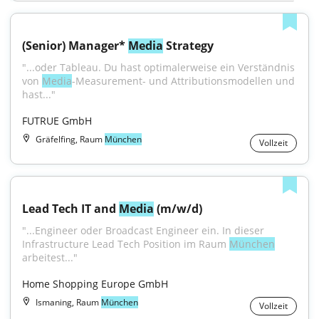
(Senior) Manager* 
Media
 Strategy
"...oder Tableau. Du hast optimalerweise ein Verständnis 
von 
Media
-Measurement- und Attributionsmodellen und 
hast..."
FUTRUE GmbH
Gräfelfing, Raum
München
Vollzeit
Lead Tech IT and 
Media
 (m/w/d)
"...Engineer oder Broadcast Engineer ein. In dieser 
Infrastructure Lead Tech Position im Raum 
München
arbeitest..."
Home Shopping Europe GmbH
Ismaning, Raum
München
Vollzeit