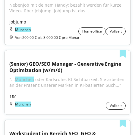
Nebenjob mit deinem Handy: bezahlt werden für kurze 
Videos über JobJump. JobJump ist das...
JobJump
München
Homeoffice
Vollzeit
Von 200,00 € bis 3.000,00 € pro Monat
(Senior) GEO/SEO Manager - Generative Engine 
Optimization (w/m/d)
"...
München
 oder Karlsruhe: KI-Sichtbarkeit: Sie arbeiten 
an der Präsenz unserer Marken in KI-basierten Such..."
1&1
München
Vollzeit
Werkstudent im Bereich SEO, GEO & 