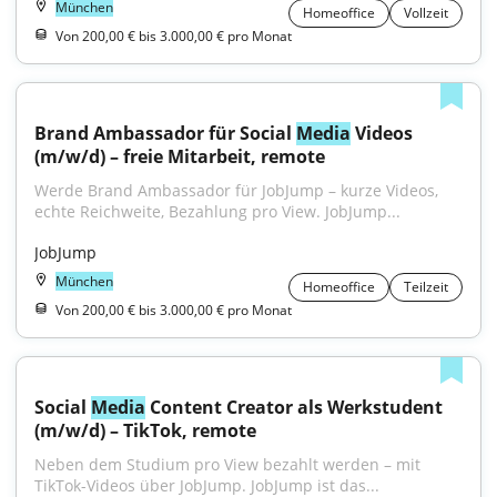
München
Homeoffice
Vollzeit
Von 200,00 € bis 3.000,00 € pro Monat
Brand Ambassador für Social 
Media
 Videos 
(m/w/d) – freie Mitarbeit, remote
Werde Brand Ambassador für JobJump – kurze Videos, 
echte Reichweite, Bezahlung pro View. JobJump...
JobJump
München
Homeoffice
Teilzeit
Von 200,00 € bis 3.000,00 € pro Monat
Social 
Media
 Content Creator als Werkstudent 
(m/w/d) – TikTok, remote
Neben dem Studium pro View bezahlt werden – mit 
TikTok-Videos über JobJump. JobJump ist das...