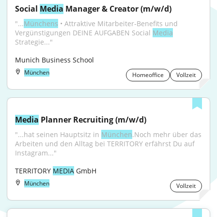
Social 
Media
 Manager & Creator (m/w/d)
"...
Münchens
 • Attraktive Mitarbeiter-Benefits und 
Vergünstigungen DEINE AUFGABEN Social 
Media
Strategie..."
Munich Business School
München
Homeoffice
Vollzeit
Media
 Planner Recruiting (m/w/d)
"...hat seinen Hauptsitz in 
München
.Noch mehr über das 
Arbeiten und den Alltag bei TERRITORY erfährst Du auf 
Instagram..."
TERRITORY 
MEDIA
 GmbH
München
Vollzeit