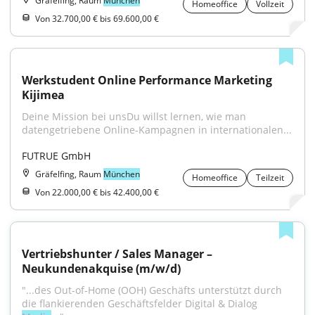
Gräfelfing, Raum
München
Homeoffice
Vollzeit
Von 32.700,00 € bis 69.600,00 €
Werkstudent Online Performance Marketing 
Kijimea
Deine Mission bei unsDu willst lernen, wie man 
datengetriebene Online-Kampagnen in internationalen...
FUTRUE GmbH
Gräfelfing, Raum
München
Homeoffice
Teilzeit
Von 22.000,00 € bis 42.400,00 €
Vertriebshunter / Sales Manager – 
Neukundenakquise (m/w/d)
"...des Out-of-Home (OOH) Geschäfts unterstützt durch 
die flankierenden Geschäftsfelder Digital & Dialog 