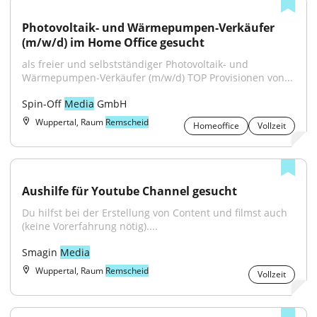
Photovoltaik- und Wärmepumpen-Verkäufer 
(m/w/d) im Home Office gesucht
als freier und selbstständiger Photovoltaik- und 
Wärmepumpen-Verkäufer (m/w/d) TOP Provisionen von...
Spin-Off 
Media
 GmbH
Wuppertal, Raum
Remscheid
Homeoffice
Vollzeit
Aushilfe für Youtube Channel gesucht
Du hilfst bei der Erstellung von Content und filmst auch 
(keine Vorerfahrung nötig)....
Smagin 
Media
Wuppertal, Raum
Remscheid
Vollzeit