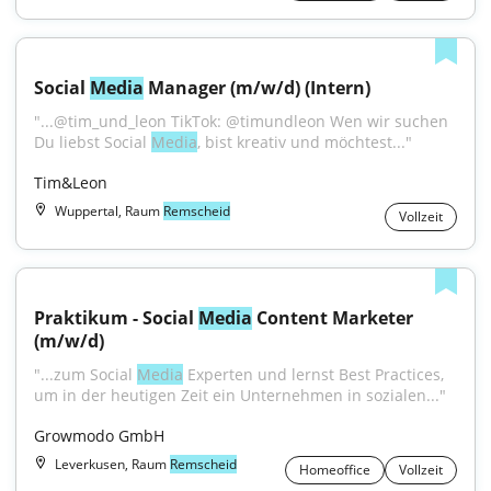
Social 
Media
 Manager (m/w/d) (Intern)
"...@tim_und_leon TikTok: @timundleon Wen wir suchen 
Du liebst Social 
Media
, bist kreativ und möchtest..."
Tim&Leon
Wuppertal, Raum
Remscheid
Vollzeit
Praktikum - Social 
Media
 Content Marketer 
(m/w/d)
"...zum Social 
Media
 Experten und lernst Best Practices, 
um in der heutigen Zeit ein Unternehmen in sozialen..."
Growmodo GmbH
Leverkusen, Raum
Remscheid
Homeoffice
Vollzeit