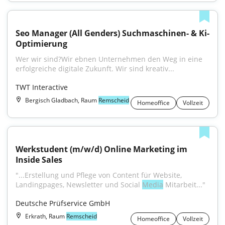
Seo Manager (All Genders) Suchmaschinen- & Ki-
Optimierung
Wer wir sind?Wir ebnen Unternehmen den Weg in eine 
erfolgreiche digitale Zukunft. Wir sind kreativ...
TWT Interactive
Bergisch Gladbach, Raum
Remscheid
Homeoffice
Vollzeit
Werkstudent (m/w/d) Online Marketing im 
Inside Sales
"...Erstellung und Pflege von Content für Website, 
Landingpages, Newsletter und Social 
Media
 Mitarbeit..."
Deutsche Prüfservice GmbH
Erkrath, Raum
Remscheid
Homeoffice
Vollzeit