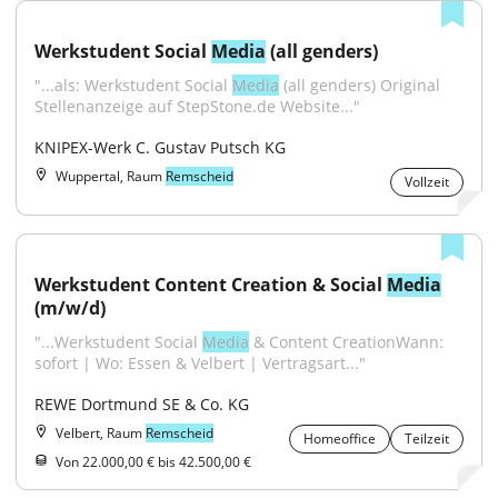
Werkstudent Social 
Media
 (all genders)
"...als: Werkstudent Social 
Media
 (all genders) Original 
Stellenanzeige auf StepStone.de Website..."
KNIPEX-Werk C. Gustav Putsch KG
Wuppertal, Raum
Remscheid
Vollzeit
Werkstudent Content Creation & Social 
Media
(m/w/d)
"...Werkstudent Social 
Media
 & Content CreationWann: 
sofort | Wo: Essen & Velbert | Vertragsart..."
REWE Dortmund SE & Co. KG
Velbert, Raum
Remscheid
Homeoffice
Teilzeit
Von 22.000,00 € bis 42.500,00 €