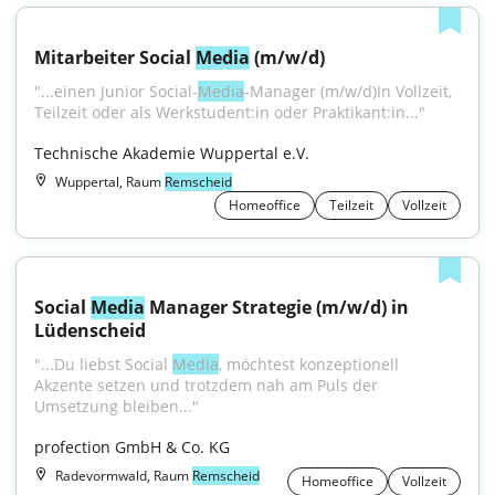
Mitarbeiter Social 
Media
 (m/w/d)
"...einen Junior Social-
Media
-Manager (m/w/d)In Vollzeit, 
Teilzeit oder als Werkstudent:in oder Praktikant:in..."
Technische Akademie Wuppertal e.V.
Wuppertal, Raum
Remscheid
Homeoffice
Teilzeit
Vollzeit
Social 
Media
 Manager Strategie (m/w/d) in 
Lüdenscheid
"...Du liebst Social 
Media
, möchtest konzeptionell 
Akzente setzen und trotzdem nah am Puls der 
Umsetzung bleiben..."
profection GmbH & Co. KG
Radevormwald, Raum
Remscheid
Homeoffice
Vollzeit