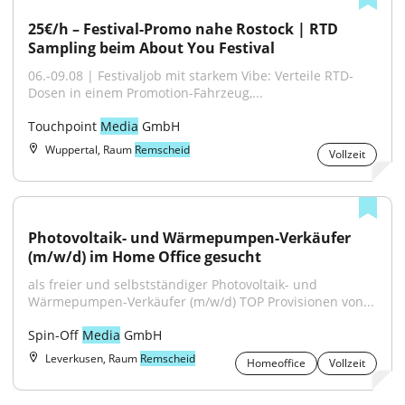
25€/h – Festival-Promo nahe Rostock | RTD 
Sampling beim About You Festival
06.-09.08 | Festivaljob mit starkem Vibe: Verteile RTD-
Dosen in einem Promotion-Fahrzeug,...
Touchpoint 
Media
 GmbH
Wuppertal, Raum
Remscheid
Vollzeit
Photovoltaik- und Wärmepumpen-Verkäufer 
(m/w/d) im Home Office gesucht
als freier und selbstständiger Photovoltaik- und 
Wärmepumpen-Verkäufer (m/w/d) TOP Provisionen von...
Spin-Off 
Media
 GmbH
Leverkusen, Raum
Remscheid
Homeoffice
Vollzeit