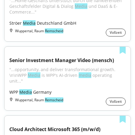
"...Home-Geschäfts unterstützt durch die flankierenden 
Geschäftsfelder Digital & Dialog 
Media
 und DaaS & E-
Commerce..."
Ströer 
Media
 Deutschland GmbH
Wuppertal, Raum
Remscheid
Vollzeit
Senior Investment Manager Video (mensch)
"...opportunity, and deliver transformational growth. 
\n\nWPP 
Media
 is WPP's AI-driven 
media
 operating 
unit..."
WPP 
Media
 Germany
Wuppertal, Raum
Remscheid
Vollzeit
Cloud Architect Microsoft 365 (m/w/d)