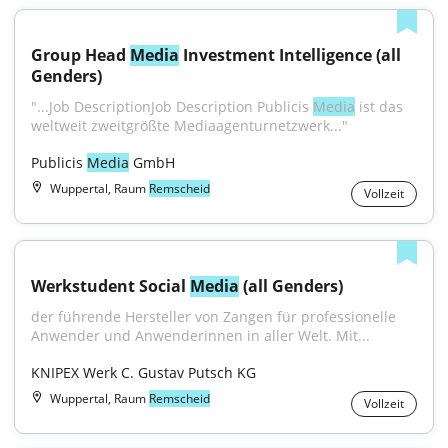
Group Head 
Media
 Investment Intelligence (all 
Genders)
"...Job DescriptionJob Description Publicis 
Media
 ist das 
weltweit zweitgrößte Mediaagenturnetzwerk..."
Publicis 
Media
 GmbH
Wuppertal, Raum
Remscheid
Vollzeit
Werkstudent Social 
Media
 (all Genders)
der führende Hersteller von Zangen für professionelle 
Anwender und Anwenderinnen in aller Welt. Mit...
KNIPEX Werk C. Gustav Putsch KG
Wuppertal, Raum
Remscheid
Vollzeit