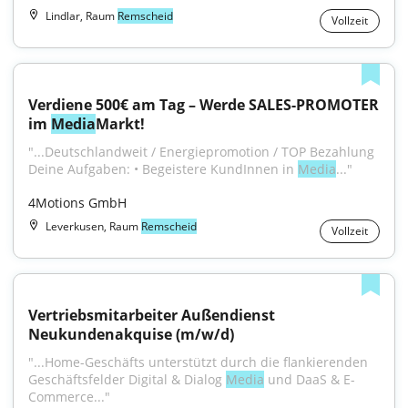
Lindlar, Raum
Remscheid
Vollzeit
Verdiene 500€ am Tag – Werde SALES-PROMOTER 
im 
Media
Markt!
"...Deutschlandweit / Energiepromotion / TOP Bezahlung 
Deine Aufgaben: • Begeistere KundInnen in 
Media
..."
4Motions GmbH
Leverkusen, Raum
Remscheid
Vollzeit
Vertriebsmitarbeiter Außendienst 
Neukundenakquise (m/w/d)
"...Home-Geschäfts unterstützt durch die flankierenden 
Geschäftsfelder Digital & Dialog 
Media
 und DaaS & E-
Commerce..."