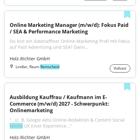
Online Marketing Manager (m/w/d): Fokus Paid 
/ SEA & Performance Marketing
Du bist ein datenaffiner Online-Marketing-Profi mit Fokus 
auf Paid Advertising und SEA? Dann...
Holz-Richter GmbH
Lindlar, Raum
Remscheid
Vollzeit
Ausbildung Kauffrau / Kaufmann im E-
Commerce (m/w/d) 2027 - Schwerpunkt: 
Onlinemarketing
"...(z. B. Google Ads) Online-Redaktion & Content Social 
Media
 UX (User Experience..."
Holz-Richter GmbH