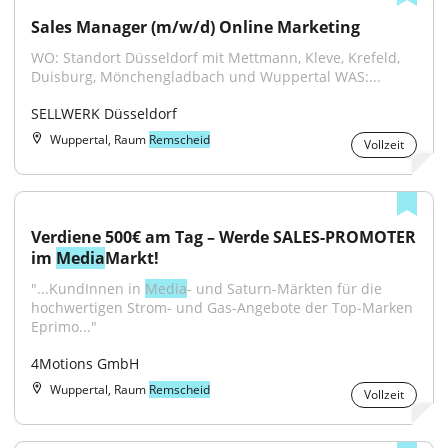
Sales Manager (m/w/d) Online Marketing
WO: Standort Düsseldorf mit Mettmann, Kleve, Krefeld, 
Duisburg, Mönchengladbach und Wuppertal WAS:...
SELLWERK Düsseldorf
Wuppertal, Raum
Remscheid
Vollzeit
Verdiene 500€ am Tag – Werde SALES-PROMOTER 
im 
Media
Markt!
"...KundInnen in 
Media
- und Saturn-Märkten für die 
hochwertigen Strom- und Gas-Angebote der Top-Marken 
Eprimo..."
4Motions GmbH
Wuppertal, Raum
Remscheid
Vollzeit