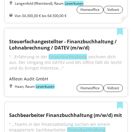
Langenfeld (Rheinland), Raum
Leverkusen
Homeoffice
Vollzeit
Von 34.300,00 € bis 64.500,00 €
Steuerfachangestellter - Finanzbuchhaltung / 
Lohnabrechnung / DATEV (m/w/d)
"...Erfahrung in der 
Finanzbuchhaltung
 zeichnen dich 
aus. Der Umgang mit DATEV und MS Office fällt dir leicht 
und du bringst Interesse..."
Afileon Audit GmbH
Haan, Raum
Leverkusen
Homeoffice
Vollzeit
Sachbearbeiter Finanzbuchhaltung (m/w/d) mit
"...Teams in der Finanzabteilung suchen wir eine/n 
engagierte/n Sachbearbeiter 
Finanzbuchhaltung