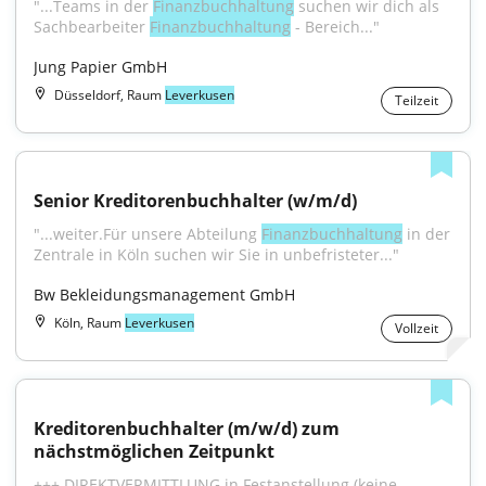
"...Teams in der 
Finanzbuchhaltung
 suchen wir dich als 
Sachbearbeiter 
Finanzbuchhaltung
 - Bereich..."
Jung Papier GmbH
Düsseldorf, Raum
Leverkusen
Teilzeit
Senior Kreditorenbuchhalter (w/m/d)
"...weiter.Für unsere Abteilung 
Finanzbuchhaltung
 in der 
Zentrale in Köln suchen wir Sie in unbefristeter..."
Bw Bekleidungsmanagement GmbH
Köln, Raum
Leverkusen
Vollzeit
Kreditorenbuchhalter (m/w/d) zum 
nächstmöglichen Zeitpunkt
+++ DIREKTVERMITTLUNG in Festanstellung (keine 