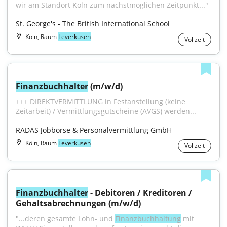
wir am Standort Köln zum nächstmöglichen Zeitpunkt..."
St. George's - The British International School
Köln, Raum
Leverkusen
Vollzeit
Finanzbuchhalter
 (m/w/d)
+++ DIREKTVERMITTLUNG in Festanstellung (keine 
Zeitarbeit) / Vermittlungsgutscheine (AVGS) werden...
RADAS Jobbörse & Personalvermittlung GmbH
Köln, Raum
Leverkusen
Vollzeit
Finanzbuchhalter
 - Debitoren / Kreditoren / 
Gehaltsabrechnungen (m/w/d)
"...deren gesamte Lohn- und 
Finanzbuchhaltung
 mit 