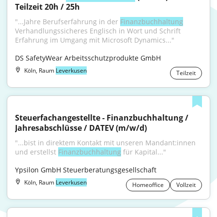
Teilzeit 20h / 25h
"...Jahre Berufserfahrung in der 
Finanzbuchhaltung
Verhandlungssicheres Englisch in Wort und Schrift 
Erfahrung im Umgang mit Microsoft Dynamics..."
DS SafetyWear Arbeitsschutzprodukte GmbH
Köln, Raum
Leverkusen
Teilzeit
Steuerfachangestellte - Finanzbuchhaltung / 
Jahresabschlüsse / DATEV (m/w/d)
"...bist in direktem Kontakt mit unseren Mandant:innen 
und erstellst 
Finanzbuchhaltung
 für Kapital..."
Ypsilon GmbH Steuerberatungsgesellschaft
Köln, Raum
Leverkusen
Homeoffice
Vollzeit