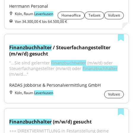
Herrmann Personal
Köln, Raum
Leverkusen
Homeoffice
Teilzeit
Vollzeit
Von 34.300,00 € bis 64.500,00 €
Finanzbuchhalter
 / Steuerfachangestellter 
(m/w/d) gesucht
"...Sie sind gelernter 
Finanzbuchhalter
 (m/w/d) oder 
Steuerfachangestellter (m/w/d) oder 
Finanzbuchhalter
(m/w/d..."
RADAS Jobbörse & Personalvermittlung GmbH
Köln, Raum
Leverkusen
Vollzeit
Finanzbuchhalter
 (m/w/d) gesucht
+++ DIREKTVERMITTLUNG in Festanstellung (keine 