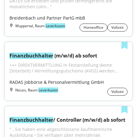
DATEV.Sie erstellen und prüfen termingerecht die 
monatlichen Lohn..."
Breidenbach und Partner PartG mbB
Wuppertal, Raum
Leverkusen
Homeoffice
Vollzeit
Finanzbuchhalter
 (m/w/d) ab sofort
+++ DIREKTVERMITTLUNG in Festanstellung (keine 
Zeitarbeit) / Vermittlungsgutscheine (AVGS) werden...
RADAS Jobbörse & Personalvermittlung GmbH
Neuss, Raum
Leverkusen
Vollzeit
Finanzbuchhalter
/ Controller (m/w/d) ab sofort
"...Sie haben eine abgeschlossene kaufmännische 
Ausbildung • Sie verfügen über mehrjährige 