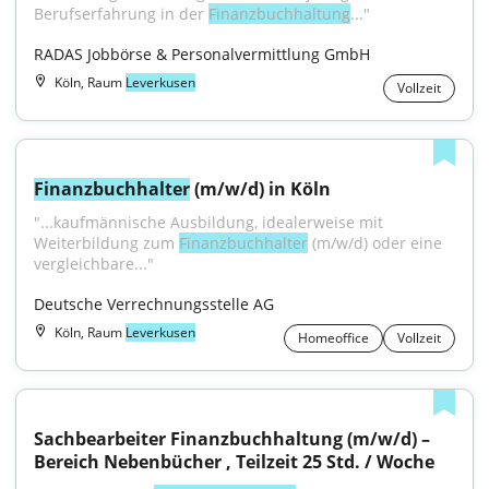
Berufserfahrung in der 
Finanzbuchhal­tung
..."
RADAS Jobbörse & Personalvermittlung GmbH
Köln, Raum
Leverkusen
Vollzeit
Finanzbuchhalter
 (m/w/d) in Köln
"...kaufmännische Ausbildung, idealerweise mit 
Weiterbildung zum 
Finanzbuchhalter
 (m/w/d) oder eine 
vergleichbare..."
Deutsche Verrechnungsstelle AG
Köln, Raum
Leverkusen
Homeoffice
Vollzeit
Sachbearbeiter Finanzbuchhaltung (m/w/d) – 
Bereich Nebenbücher , Teilzeit 25 Std. / Woche