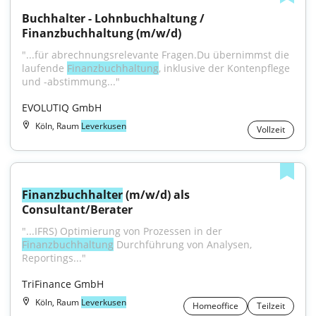
Buchhalter - Lohnbuchhaltung / 
Finanzbuchhaltung (m/w/d)
"...für abrechnungsrelevante Fragen.Du übernimmst die 
laufende 
Finanzbuchhaltung
, inklusive der Kontenpflege 
und -abstimmung..."
EVOLUTIQ GmbH
Köln, Raum
Leverkusen
Vollzeit
Finanzbuchhalter
 (m/w/d) als 
Consultant/Berater
"...IFRS) Optimierung von Prozessen in der 
Finanzbuchhaltung
 Durchführung von Analysen, 
Reportings..."
TriFinance GmbH
Köln, Raum
Leverkusen
Homeoffice
Teilzeit