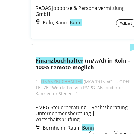
RADAS Jobbörse & Personalvermittlung 
GmbH
Köln, Raum
Bonn
Vollzeit
Finanzbuchhalter
 (m/w/d) in Köln - 
100% remote möglich
"...
FINANZBUCHHALTER
 (M/W/D) IN VOLL- ODER 
TEILZEITWerde Teil von PMPG: Als moderne 
Kanzlei für Steuer..."
PMPG Steuerberatung | Rechtsberatung | 
Unternehmensberatung | 
Wirtschaftsprüfung
Bornheim, Raum
Bonn