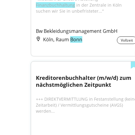
Finanzbuchhaltung
 in der Zentrale in Köln 
suchen wir Sie in unbefristeter..."
Bw Bekleidungsmanagement GmbH
Köln, Raum
Bonn
Vollzeit
Kreditorenbuchhalter (m/w/d) zum 
nächstmöglichen Zeitpunkt
+++ DIREKTVERMITTLUNG in Festanstellung (keine
Zeitarbeit) / Vermittlungsgutscheine (AVGS) 
werden...