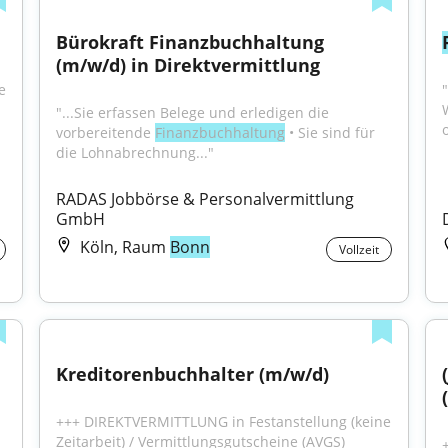
Bürokraft Finanzbuchhaltung 
(m/w/d) in Direktvermittlung
 
"...Sie erfassen Belege und erledigen die 
vorbereitende 
Finanzbuchhaltung
 • Sie sind für 
die Lohnabrechnung..."
RADAS Jobbörse & Personalvermittlung 
GmbH
Köln, Raum
Bonn
Vollzeit
Kreditorenbuchhalter (m/w/d)
+++ DIREKTVERMITTLUNG in Festanstellung (keine 
Zeitarbeit) / Vermittlungsgutscheine (AVGS) 