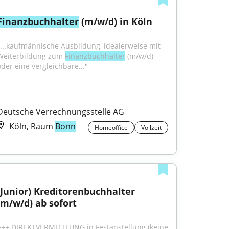
Finanzbuchhalter
 (m/w/d) in Köln
"...kaufmännische Ausbildung, idealerweise mit 
Weiterbildung zum 
Finanzbuchhalter
 (m/w/d) 
oder eine vergleichbare..."
Deutsche Verrechnungsstelle AG
Köln, Raum
Bonn
Homeoffice
Vollzeit
(Junior) Kreditorenbuchhalter 
(m/w/d) ab sofort
+++ DIREKTVERMITTLUNG in Festanstellung (keine 