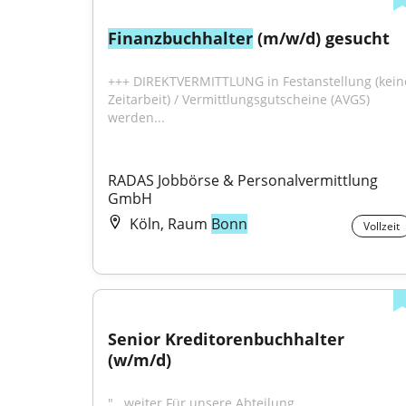
Finanzbuchhalter
 (m/w/d) gesucht
+++ DIREKTVERMITTLUNG in Festanstellung (keine
Zeitarbeit) / Vermittlungsgutscheine (AVGS) 
werden...
RADAS Jobbörse & Personalvermittlung 
GmbH
Köln, Raum
Bonn
Vollzeit
Senior Kreditorenbuchhalter 
(w/m/d)
"...weiter.Für unsere Abteilung 