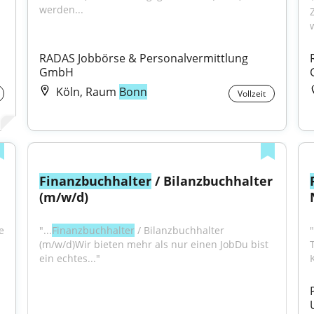
werden...
RADAS Jobbörse & Personalvermittlung 
GmbH
Köln, Raum
Bonn
Vollzeit
Finanzbuchhalter
 / Bilanzbuchhalter 
(m/w/d)
 
"...
Finanzbuchhalter
 / Bilanzbuchhalter 
"
(m/w/d)Wir bieten mehr als nur einen JobDu bist 
ein echtes..."
K