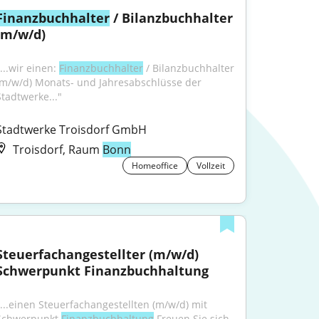
Finanzbuchhalter
 / Bilanzbuchhalter 
(m/w/d)
...wir einen: 
Finanzbuchhalter
 / Bilanzbuchhalter 
(m⁠/⁠w⁠/⁠d) Monats- und Jahresabschlüsse der 
Stadtwerke..."
Stadtwerke Troisdorf GmbH
Troisdorf, Raum
Bonn
Homeoffice
Vollzeit
Steuerfachangestellter (m/w/d) 
Schwerpunkt Finanzbuchhaltung
"...einen Steuerfachangestellten (m/w/d) mit 
Schwerpunkt 
Finanzbuchhaltung
.Freuen Sie sich 