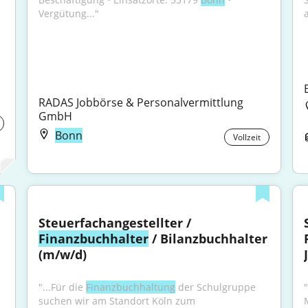
Vergütung..."
RADAS Jobbörse & Personalvermittlung 
GmbH
Bonn
Vollzeit
Steuerfachangestellter / 
Finanzbuchhalter
 / Bilanzbuchhalter 
(m/w/d)
"...Für die 
Finanzbuchhaltung
 der Schulgruppe 
suchen wir am Standort Köln zum 