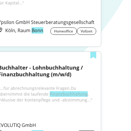
ür Kapital..."
Ypsilon GmbH Steuerberatungsgesellschaft
Köln, Raum
Bonn
Homeoffice
Vollzeit
Buchhalter - Lohnbuchhaltung / 
Finanzbuchhaltung (m/w/d)
"...für abrechnungsrelevante Fragen.Du 
übernimmst die laufende 
Finanzbuchhaltung
, 
inklusive der Kontenpflege und -abstimmung..."
EVOLUTIQ GmbH