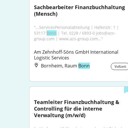
Sachbearbeiter Finanzbuchhaltung 
(Mensch)
"...ServicesPersonalabteilung | Hafenstr. 1 | 
53117 
Bonn
 | Tel. 0228 / 6893-0 jobs@azs-
group.com | www.azs-group.com..."
Am Zehnhoff-Söns GmbH International 
Logistic Services
Bornheim, Raum
Bonn
Vollzeit
Teamleiter Finanzbuchhaltung & 
Controlling für die interne 
Verwaltung (m/w/d)