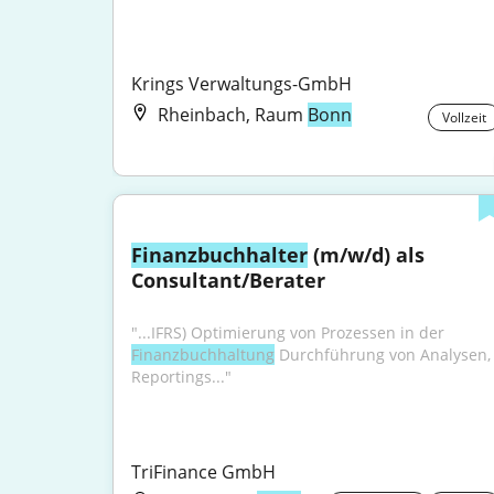
Krings Verwaltungs-GmbH
Rheinbach, Raum
Bonn
Vollzeit
Finanzbuchhalter
 (m/w/d) als 
Consultant/Berater
"...IFRS) Optimierung von Prozessen in der 
Finanzbuchhaltung
 Durchführung von Analysen, 
Reportings..."
TriFinance GmbH