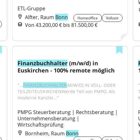
ETL-Gruppe
Alfter, Raum
Bonn
Homeoffice
Vollzeit
Von 43.200,00 € bis 81.500,00 €
Finanzbuchhalter
 (m/w/d) in 
Euskirchen - 100% remote möglich
"...
FINANZBUCHHALTER
(M/W/D) IN VOLL- ODER 
"
TEILZEITEUSKIRCHENWerde Teil von PMPG: Als 
moderne Kanzlei..."
K
PMPG Steuerberatung | Rechtsberatung | 
Unternehmensberatung | 
Wirtschaftsprüfung
Bornheim, Raum
Bonn