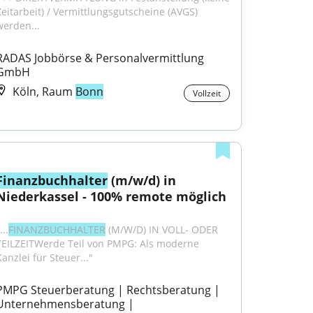
Zeitarbeit) / Vermittlungsgutscheine (AVGS) 
werden...
RADAS Jobbörse & Personalvermittlung 
GmbH
Köln, Raum
Bonn
Vollzeit
Finanzbuchhalter
 (m/w/d) in 
Niederkassel - 100% remote möglich
...
FINANZBUCHHALTER
 (M/W/D) IN VOLL- ODER 
TEILZEITWerde Teil von PMPG: Als moderne 
anzlei für Steuer..."
PMPG Steuerberatung | Rechtsberatung | 
Unternehmensberatung | 