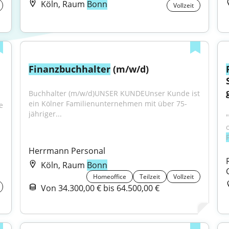
Köln, Raum
Bonn
Vollzeit
Finanzbuchhalter
 (m/w/d)
Buchhalter (m/w/d)UNSER KUNDEUnser Kunde ist 
ein Kölner Familienunternehmen mit über 75-
 
jähriger...
"
Herrmann Personal
Köln, Raum
Bonn
Homeoffice
Teilzeit
Vollzeit
Von 34.300,00 € bis 64.500,00 €