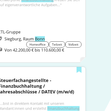
auf eigenverantwortliche Aufgaben..."
ETL-Gruppe
Siegburg, Raum
Bonn
Homeoffice
Teilzeit
Vollzeit
Von 42.200,00 € bis 110.600,00 €
Steuerfachangestellte - 
Finanzbuchhaltung / 
Jahresabschlüsse / DATEV (m/w/d)
"...bist in direktem Kontakt mit unseren 
Mandant:innen und erstellst 
Finanzbuchhaltung