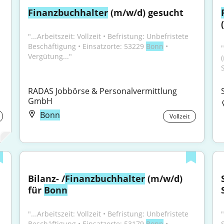
Finanzbuchhalter
 (m/w/d) gesucht
"...Arbeitszeit: Vollzeit • Befristung: Unbefristete 
Beschäftigung • Einsatzorte: 53229 
Bonn
 • 
"
Vergütung..."
RADAS Jobbörse & Personalvermittlung 
GmbH
Bonn
Vollzeit
Bilanz- /
Finanzbuchhalter
 (m/w/d) 
für 
Bonn
"...Arbeitszeit: Vollzeit • Befristung: Unbefristete 
Beschäftigung • Einsatzorte: 53179 
Bonn
 • 