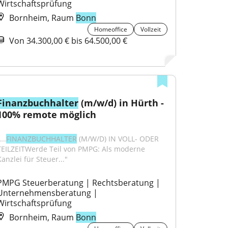
Wirtschaftsprüfung
Bornheim, Raum
Bonn
Homeoffice
Vollzeit
Von 34.300,00 € bis 64.500,00 €
Finanzbuchhalter
 (m/w/d) in Hürth - 
100% remote möglich
...
FINANZBUCHHALTER
 (M/W/D) IN VOLL- ODER 
TEILZEITWerde Teil von PMPG: Als moderne 
anzlei für Steuer..."
PMPG Steuerberatung | Rechtsberatung | 
Unternehmensberatung | 
Wirtschaftsprüfung
Bornheim, Raum
Bonn