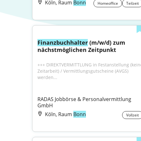
Köln, Raum
Bonn
Homeoffice
Teilzeit
Finanzbuchhalter
 (m/w/d) zum 
nächstmöglichen Zeitpunkt
+++ DIREKTVERMITTLUNG in Festanstellung (keine
Zeitarbeit) / Vermittlungsgutscheine (AVGS) 
werden...
RADAS Jobbörse & Personalvermittlung 
GmbH
Köln, Raum
Bonn
Vollzeit