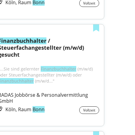
Köln, Raum
Bonn
Vollzeit
Finanzbuchhalter
 / 
Steuerfachangestellter (m/w/d) 
gesucht
...Sie sind gelernter 
Finanzbuchhalter
 (m/w/d) 
oder Steuerfachangestellter (m/w/d) oder 
Finanzbuchhalter
 (m/w/d..."
RADAS Jobbörse & Personalvermittlung 
GmbH
Köln, Raum
Bonn
Vollzeit