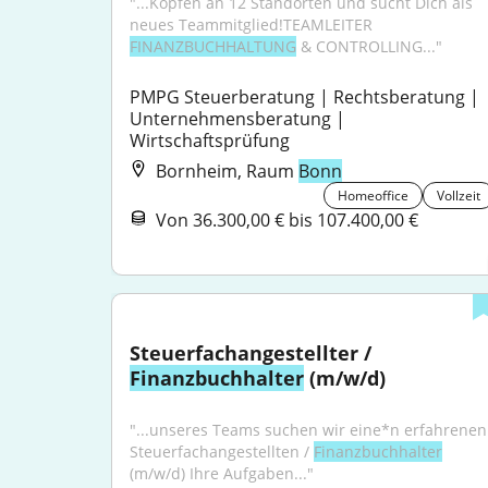
"...Köpfen an 12 Standorten und sucht Dich als 
neues Teammitglied!TEAMLEITER 
FINANZBUCHHALTUNG
 & CONTROLLING..."
PMPG Steuerberatung | Rechtsberatung | 
Unternehmensberatung | 
Wirtschaftsprüfung
Bornheim, Raum
Bonn
Homeoffice
Vollzeit
Von 36.300,00 € bis 107.400,00 €
Steuerfachangestellter / 
Finanzbuchhalter
 (m/w/d)
"...unseres Teams suchen wir eine*n erfahrenen 
Steuerfachangestellten / 
Finanzbuchhalter
(m/w/d) Ihre Aufgaben..."