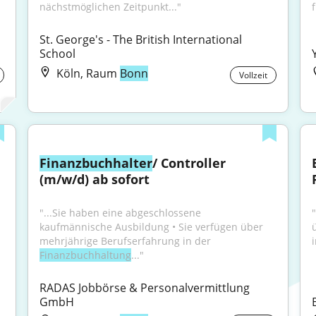
nächstmöglichen Zeitpunkt..."
f
St. George's - The British International 
School
Köln, Raum
Bonn
Vollzeit
Finanzbuchhalter
/ Controller 
(m/w/d) ab sofort
"...Sie haben eine abgeschlossene 
kaufmännische Ausbildung • Sie verfügen über 
mehrjährige Berufserfahrung in der 
Finanzbuchhal­tung
..."
RADAS Jobbörse & Personalvermittlung 
GmbH