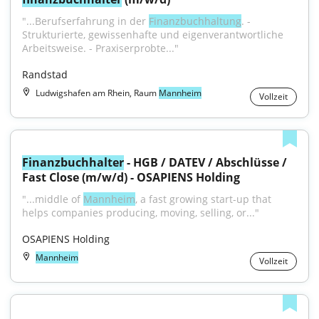
"...Berufserfahrung in der 
Finanzbuchhaltung
. - 
Strukturierte, gewissenhafte und eigenverantwortliche 
Arbeitsweise. - Praxiserprobte..."
Randstad
Ludwigshafen am Rhein, Raum
Mannheim
Vollzeit
Finanzbuchhalter
 - HGB / DATEV / Abschlüsse / 
Fast Close (m/w/d) - OSAPIENS Holding
"...middle of 
Mannheim
, a fast growing start-up that 
helps companies producing, moving, selling, or..."
OSAPIENS Holding
Mannheim
Vollzeit