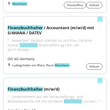
Mannheim
Homeoffice
Vollzeit
Finanzbuchhalter
 / Accountant (m/w/d) mit 
S/4HANA / DATEV
"...bewerben" klicken! Kontakt zu uns Frau Caroline 
Kumar 
mannheim
-finance@dis-ag.com +49 
621/1783300..."
DIS AG Germany
Ludwigshafen am Rhein, Raum
Mannheim
Vollzeit
Finanzbuchhalter
 (m/w/d)
"...Unternehmen aus der Veranstaltungs- und 
Medienbranche mit Sitz im Raum 
Mannheim
, suchen..."