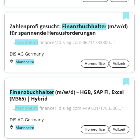
Zahlenprofi gesucht: 
Finanzbuchhalter
 (m/w/d) 
für spannende Herausforderungen
"...
mannheim
-finance@dis-ag.com 06211783300..."
DIS AG Germany
Mannheim
Homeoffice
Vollzeit
Finanzbuchhalter
 (m/w/d) – HGB, SAP FI, Excel 
(M365) | Hybrid
"...
mannheim
-finance@dis-ag.com +49 621/1783300..."
DIS AG Germany
Mannheim
Homeoffice
Vollzeit