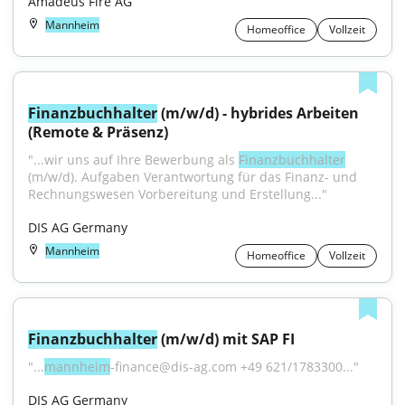
Amadeus Fire AG
Mannheim
Homeoffice
Vollzeit
Finanzbuchhalter
 (m/w/d) - hybrides Arbeiten 
(Remote & Präsenz)
"...wir uns auf Ihre Bewerbung als 
Finanzbuchhalter
(m/w/d). Aufgaben Verantwortung für das Finanz- und 
Rechnungswesen Vorbereitung und Erstellung..."
DIS AG Germany
Mannheim
Homeoffice
Vollzeit
Finanzbuchhalter
 (m/w/d) mit SAP FI
"...
mannheim
-finance@dis-ag.com +49 621/1783300..."
DIS AG Germany