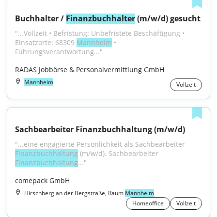
Buchhalter / 
Finanzbuchhalter
 (m/w/d) gesucht
"...Vollzeit • Befristung: Unbefristete Beschäftigung • 
Einsatzorte: 68309 
Mannheim
 • 
Führungsverantwortung..."
RADAS Jobbörse & Personalvermittlung GmbH
Mannheim
Vollzeit
Sachbearbeiter Finanzbuchhaltung (m/w/d)
"...eine engagierte Persönlichkeit als Sachbearbeiter 
Finanzbuchhaltung
 (m/w/d). Sachbearbeiter 
Finanzbuchhaltung
..."
comepack GmbH
Hirschberg an der Bergstraße, Raum
Mannheim
Homeoffice
Vollzeit