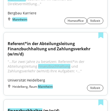
Direktvermittlung..."
Bergbau Karriere
Mannheim
Homeoffice
Vollzeit
Referent*in der Abteilungsleitung 
Finanzbuchhaltung und Zahlungsverkehr 
(w/m/d)
"...für zwei Jahre zu besetzen: Referent*in der 
Abteilungsleitung 
Finanzbuchhaltung
 und 
Zahlungsverkehr (w/m/d) Ihre Aufgaben: •..."
Universität Heidelberg
Heidelberg, Raum
Mannheim
Vollzeit
finanzbuchhalter
 (m/w/d)