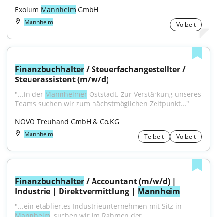
Exolum 
Mannheim
 GmbH
Mannheim
Vollzeit
Finanzbuchhalter
 / Steuerfachangestellter / 
Steuerassistent (m/w/d)
"...in der 
Mannheimer
 Oststadt. Zur Verstärkung unseres 
Teams suchen wir zum nächstmöglichen Zeitpunkt..."
NOVO Treuhand GmbH & Co.KG
Mannheim
Teilzeit
Vollzeit
Finanzbuchhalter
 / Accountant (m/w/d) | 
Industrie | Direktvermittlung | 
Mannheim
"...ein etabliertes Industrieunternehmen mit Sitz in 
Mannheim
, suchen wir im Rahmen der 