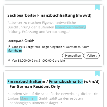
Sachbearbeiter Finanzbuchhaltung (m/w/d)
"...besser zu machen Eigenverantwortliche 
Durchführung der laufenden 
Finanzbuchhaltung
Prüfung, Erfassung und Verbuchung..."
comepack GmbH
Landkreis Bergstraße, Regierungsbezirk Darmstadt, Raum
Mannheim
Homeoffice
Vollzeit
Von 38.000,00 € bis 51.000,00 € pro Jahr
Finanzbuchhalter
in / 
Finanzbuchhalter
 (w/m/d) 
- For German Resident Only
"...indem Sie auf die Schaltfläche Bewerbung klicken.Die 
Exolum 
Mannheim
 GmbH zählt zu den größten 
unabhängigen Binnentanklager..."