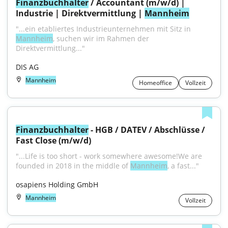
Finanzbuchhalter
 / Accountant (m/w/d) | 
Industrie | Direktvermittlung | 
Mannheim
"...ein etabliertes Industrieunternehmen mit Sitz in 
Mannheim
, suchen wir im Rahmen der 
Direktvermittlung..."
DIS AG
Mannheim
Homeoffice
Vollzeit
Finanzbuchhalter
 - HGB / DATEV / Abschlüsse / 
Fast Close (m/w/d)
"...Life is too short - work somewhere awesome!We are 
founded in 2018 in the middle of 
Mannheim
, a fast..."
osapiens Holding GmbH
Mannheim
Vollzeit