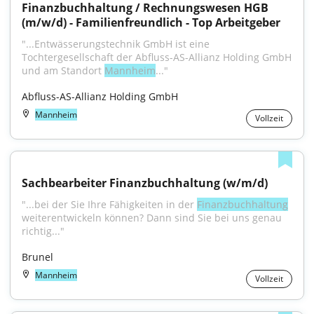
Finanzbuchhaltung / Rechnungswesen HGB 
(m/w/d) - Familienfreundlich - Top Arbeitgeber
"...Entwässerungstechnik GmbH ist eine 
Tochtergesellschaft der Abfluss-AS-Allianz Holding GmbH 
und am Standort 
Mannheim
..."
Abfluss-AS-Allianz Holding GmbH
Mannheim
Vollzeit
Sachbearbeiter Finanzbuchhaltung (w/m/d)
"...bei der Sie Ihre Fähigkeiten in der 
Finanzbuchhaltung
weiterentwickeln können? Dann sind Sie bei uns genau 
richtig..."
Brunel
Mannheim
Vollzeit