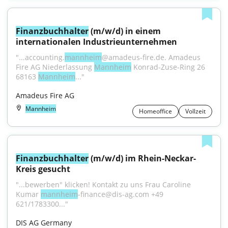
Finanzbuchhalter
 (m/w/d) in einem 
internationalen Industrieunternehmen
"...accounting.
mannheim
@amadeus-fire.de. Amadeus 
Fire AG Niederlassung 
Mannheim
 Konrad-Zuse-Ring 26 
68163 
Mannheim
..."
Amadeus Fire AG
Mannheim
Homeoffice
Vollzeit
Finanzbuchhalter
 (m/w/d) im Rhein-Neckar-
Kreis gesucht
"...bewerben" klicken! Kontakt zu uns Frau Caroline 
Kumar 
mannheim
-finance@dis-ag.com +49 
621/1783300..."
DIS AG Germany