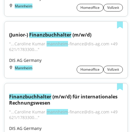
Mannheim
Homeoffice
Vollzeit
(Junior-) 
Finanzbuchhalter
 (m/w/d)
"...Caroline Kumar 
mannheim
-finance@dis-ag.com +49 
621/1783300..."
DIS AG Germany
Mannheim
Homeoffice
Vollzeit
Finanzbuchhalter
 (m/w/d) für internationales 
Rechnungswesen
"...Caroline Kumar 
mannheim
-finance@dis-ag.com +49 
621/1783300..."
DIS AG Germany