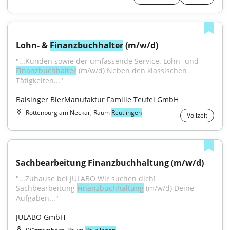
Lohn- & 
Finanzbuchhalter
 (m/w/d)
"...Kunden sowie der umfassende Service. Lohn- und 
Finanzbuchhalter
 (m/w/d) Neben den klassischen 
Tätigkeiten..."
Baisinger BierManufaktur Familie Teufel GmbH
Rottenburg am Neckar, Raum
Reutlingen
Vollzeit
Sachbearbeitung Finanzbuchhaltung (m/w/d)
"...Zuhause bei JULABO Wir suchen dich! 
Sachbearbeitung 
Finanzbuchhaltung
 (m/w/d) Deine 
Aufgaben..."
JULABO GmbH