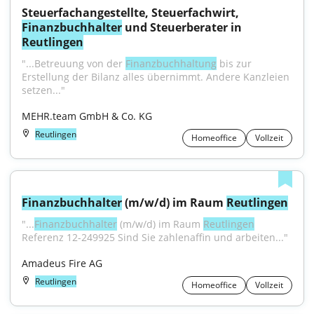
Steuerfachangestellte, Steuerfachwirt, 
Finanzbuchhalter
 und Steuerberater in 
Reutlingen
"...Betreuung von der 
Finanzbuchhaltung
 bis zur 
Erstellung der Bilanz alles übernimmt. Andere Kanzleien 
setzen..."
MEHR.team GmbH & Co. KG
Reutlingen
Homeoffice
Vollzeit
Finanzbuchhalter
 (m/w/d) im Raum 
Reutlingen
"...
Finanzbuchhalter
 (m/w/d) im Raum 
Reutlingen
Referenz 12-249925 Sind Sie zahlenaffin und arbeiten..."
Amadeus Fire AG
Reutlingen
Homeoffice
Vollzeit