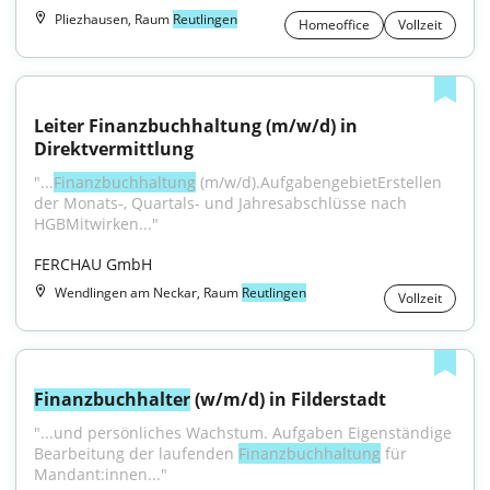
Pliezhausen, Raum
Reutlingen
Homeoffice
Vollzeit
Leiter Finanzbuchhaltung (m/w/d) in 
Direktvermittlung
"...
Finanzbuchhaltung
 (m/w/d).AufgabengebietErstellen 
der Monats-, Quartals- und Jahresabschlüsse nach 
HGBMitwirken..."
FERCHAU GmbH
Wendlingen am Neckar, Raum
Reutlingen
Vollzeit
Finanzbuchhalter
 (w/m/d) in Filderstadt
"...und persönliches Wachstum. Aufgaben Eigenständige 
Bearbeitung der laufenden 
Finanzbuchhaltung
 für 
Mandant:innen..."