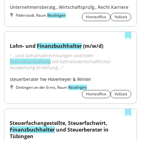
Unternehmensberatg., Wirtschaftsprüfg., Recht Karriere
Filderstadt, Raum
Reutlingen
Homeoffice
Vollzeit
Lohn- und 
Finanzbuchhalter
 (m/w/d)
"...und Gehaltsabrechnungen und/oder 
Finanzbuchhaltung
 mit betriebswirtschaftlicher 
Auswertung Erstellung..."
steuerberater hw Hövemeyer & Winter
Dettingen an der Erms, Raum
Reutlingen
Homeoffice
Vollzeit
Steuerfachangestellte, Steuerfachwirt, 
Finanzbuchhalter
 und Steuerberater in 
Tübingen