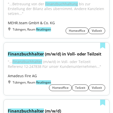
"...Betreuung von der 
Finanzbuchhaltung
 bis zur 
Erstellung der Bilanz alles übernimmt. Andere Kanzleien 
setzen..."
MEHR.team GmbH & Co. KG
Tübingen, Raum
Reutlingen
Homeoffice
Vollzeit
Finanzbuchhalter
 (m/w/d) in Voll- oder Teilzeit
"...
Finanzbuchhalter
 (m/w/d) in Voll- oder Teilzeit 
Referenz 12-247838 Für unser Kundenunternehmen..."
Amadeus Fire AG
Tübingen, Raum
Reutlingen
Homeoffice
Teilzeit
Vollzeit
Finanzbuchhalter
 (m/w/d)