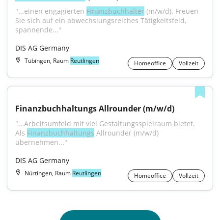
"...einen engagierten 
Finanzbuchhalter
 (m/w/d). Freuen 
Sie sich auf ein abwechslungsreiches Tätigkeitsfeld, 
spannende..."
DIS AG Germany
Tübingen, Raum
Reutlingen
Homeoffice
Vollzeit
Finanzbuchhaltungs Allrounder (m/w/d)
"...Arbeitsumfeld mit viel Gestaltungsspielraum bietet. 
Als 
Finanzbuchhaltungs
 Allrounder (m/w/d) 
übernehmen..."
DIS AG Germany
Nürtingen, Raum
Reutlingen
Homeoffice
Vollzeit