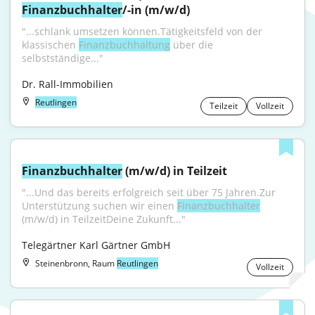
Finanzbuchhalter
/-in (m/w/d)
"...schlank umsetzen können.Tätigkeitsfeld von der 
klassischen 
Finanzbuchhaltung
 über die 
selbstständige..."
Dr. Rall-Immobilien
Reutlingen
Teilzeit
Vollzeit
Finanzbuchhalter
 (m/w/d) in Teilzeit
"...Und das bereits erfolgreich seit über 75 Jahren.Zur 
Unterstützung suchen wir einen 
Finanzbuchhalter
(m/w/d) in TeilzeitDeine Zukunft..."
Telegärtner Karl Gärtner GmbH
Steinenbronn, Raum
Reutlingen
Vollzeit