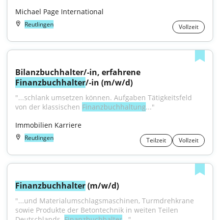
Michael Page International
Reutlingen
Vollzeit
Bilanzbuchhalter/-in, erfahrene 
Finanzbuchhalter
/-in (m/w/d)
"...schlank umsetzen können. Aufgaben Tätigkeitsfeld 
von der klassischen 
Finanzbuchhaltung
..."
Immobilien Karriere
Reutlingen
Teilzeit
Vollzeit
Finanzbuchhalter
 (m/w/d)
"...und Materialumschlagsmaschinen, Turmdrehkrane 
sowie Produkte der Betontechnik in weiten Teilen 
Deutschlands. 
Finanzbuchhalter
..."