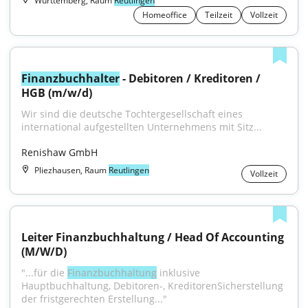
Württemberg, Raum
Reutlingen
Homeoffice
Teilzeit
Vollzeit
Finanzbuchhalter
 - Debitoren / Kreditoren / 
HGB (m/w/d)
Wir sind die deutsche Tochtergesellschaft eines 
international aufgestellten Unternehmens mit Sitz...
Renishaw GmbH
Pliezhausen, Raum
Reutlingen
Vollzeit
Leiter Finanzbuchhaltung / Head Of Accounting 
(M/W/D)
"...für die 
Finanzbuchhaltung
 inklusive 
Hauptbuchhaltung, Debitoren-, KreditorenSicherstellung 
der fristgerechten Erstellung..."