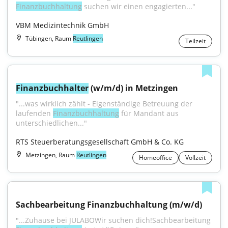
Finanzbuchhaltung
 suchen wir einen engagierten..."
VBM Medizintechnik GmbH
Tübingen, Raum
Reutlingen
Teilzeit
Finanzbuchhalter
 (w/m/d) in Metzingen
"...was wirklich zählt - Eigenständige Betreuung der 
laufenden 
Finanzbuchhaltung
 für Mandant aus 
unterschiedlichen..."
RTS Steuerberatungsgesellschaft GmbH & Co. KG
Metzingen, Raum
Reutlingen
Homeoffice
Vollzeit
Sachbearbeitung Finanzbuchhaltung (m/w/d)
"...Zuhause bei JULABOWir suchen dich!Sachbearbeitung 