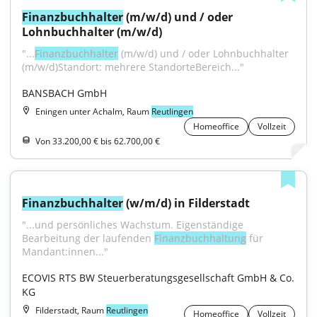
Finanzbuchhalter
 (m/w/d) und / oder 
Lohnbuchhalter (m/w/d)
"...
Finanzbuchhalter
 (m/w/d) und / oder Lohnbuchhalter 
(m/w/d)Standort: mehrere StandorteBereich..."
BANSBACH GmbH
Eningen unter Achalm, Raum
Reutlingen
Homeoffice
Vollzeit
Von 33.200,00 € bis 62.700,00 €
Finanzbuchhalter
 (w/m/d) in Filderstadt
"...und persönliches Wachstum. Eigenständige 
Bearbeitung der laufenden 
Finanzbuchhaltung
 für 
Mandant:innen..."
ECOVIS RTS BW Steuerberatungsgesellschaft GmbH & Co. 
KG
Filderstadt, Raum
Reutlingen
Homeoffice
Vollzeit