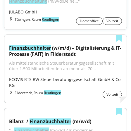
Finanzbuchhaltung
 (m/w/d)Deine..."
JULABO GmbH
Tübingen, Raum
Reutlingen
Homeoffice
Vollzeit
Finanzbuchhalter
 (w/m/d) – Digitalisierung & IT-
Prozesse (FAIT) in Filderstadt
Als mittelständische Steuerberatungsgesellschaft mit 
über 1.500 Mitarbeitenden an mehr als 70...
ECOVIS RTS BW Steuerberatungsgesellschaft GmbH & Co. 
KG
Filderstadt, Raum
Reutlingen
Vollzeit
Bilanz- / 
Finanzbuchhalter
 (m/w/d)
"...
Finanzbuchhalter
 (m/w/d) Als modernes 