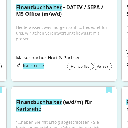
Finanzbuchhalter
 - DATEV / SEPA / 
MS Office (m/w/d)
Heute wissen, was morgen zählt … bedeutet für 
"
uns, wir gehen verantwortungsbewusst mit 
großer...
Maisenbacher Hort & Partner
Karlsruhe
Homeoffice
Vollzeit
Finanzbuchhalter
 (w/d/m) für 
Karlsruhe
"...haben Sie mit Erfolg abgeschlossen • Sie 
besitzen mehrjährige Erfahrung im Bereich 