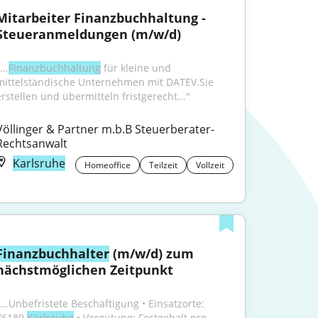
Mitarbeiter Finanzbuchhaltung - 
Steueranmeldungen (m/w/d)
...
Finanzbuchhaltung
 für kleine und 
mittelständische Unternehmen mit DATEV.Sie 
erstellen und übermitteln fristgerecht..."
Völlinger & Partner m.b.B Steuerberater- 
Rechtsanwalt
Karlsruhe
Homeoffice
Teilzeit
Vollzeit
Finanzbuchhalter
 (m/w/d) zum 
nächstmöglichen Zeitpunkt
"...Unbefristete Beschäftigung • Einsatzorte: 
76189 
Karlsruhe
 • Vergütung: Festgehalt pro 