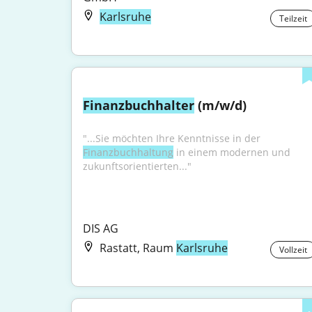
Karlsruhe
Teilzeit
Finanzbuchhalter
 (m/w/d)
"...Sie möchten Ihre Kenntnisse in der 
Finanzbuchhaltung
 in einem modernen und 
zukunftsorientierten..."
DIS AG
Rastatt, Raum
Karlsruhe
Vollzeit