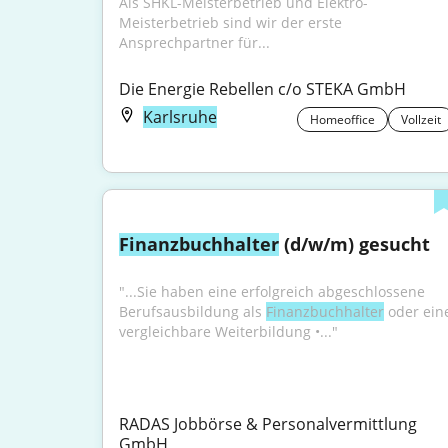
Als SHKL-Meisterbetrieb und Elektro-
Meisterbetrieb sind wir der erste 
Ansprechpartner für...
Die Energie Rebellen c/o STEKA GmbH
Karlsruhe
Homeoffice
Vollzeit
Finanzbuchhalter
 (d/w/m) gesucht
"...Sie haben eine erfolgreich abgeschlossene 
Berufsausbildung als 
Finanzbuchhalter
 oder eine
vergleichbare Weiterbildung •..."
RADAS Jobbörse & Personalvermittlung 
GmbH