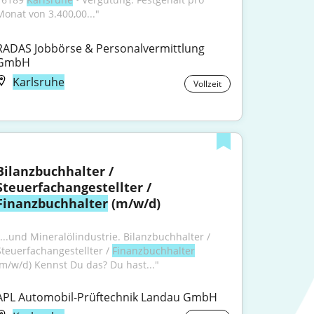
Monat von 3.400,00..."
RADAS Jobbörse & Personalvermittlung 
GmbH
Karlsruhe
Vollzeit
Bilanzbuchhalter / 
Steuerfachangestellter / 
Finanzbuchhalter
 (m/w/d)
"...und Mineralölindustrie. Bilanzbuchhalter / 
Steuerfachangestellter / 
Finanzbuchhalter
(m/w/d) Kennst Du das? Du hast..."
APL Automobil-Prüftechnik Landau GmbH