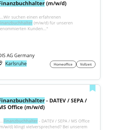
Finanzbuchhalter
 (m/w/d)
"...Wir suchen einen erfahrenen 
Finanzbuchhalter
 (m/w/d) für unseren 
renommierten Kunden..."
DIS AG Germany
Karlsruhe
Homeoffice
Vollzeit
Finanzbuchhalter
 - DATEV / SEPA / 
MS Office (m/w/d)
...
Finanzbuchhalter
 - DATEV / SEPA / MS Office 
(m/w/d) klingt vielversprechend? Bei unserem 