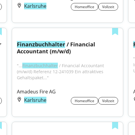
Karlsruhe
Homeoffice
Vollzeit
 
Finanzbuchhalter
 / Financial 
Accountant (m/w/d)
"
"...
Finanzbuchhalter
 / Financial Accountant 
(m/w/d) Referenz 12-241039 Ein attraktives 
Gehaltspaket..."
Amadeus Fire AG
Karlsruhe
Homeoffice
Vollzeit