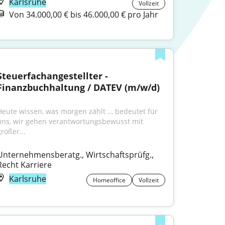
Karlsruhe
Vollzeit
Von 34.000,00 € bis 46.000,00 € pro Jahr
Steuerfachangestellter - 
Finanzbuchhaltung / DATEV (m/w/d)
Heute wissen, was morgen zählt … bedeutet für 
uns, wir gehen verantwortungsbewusst mit 
roßer...
Unternehmensberatg., Wirtschaftsprüfg., 
Recht Karriere
Karlsruhe
Homeoffice
Vollzeit