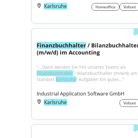
Karlsruhe
Homeoffice
Vollzeit
Finanzbuchhalter
 / Bilanzbuchhalter
(m/w/d) im Accounting
"...Dann werden Sie Teil unseres Teams als 
Finanzbuchhalter
 / Bilanzbuchhalter (m/w/d) am 
Standort 
Karlsruhe
! Aufgaben Ein gutes..."
Industrial Application Software GmbH
Karlsruhe
Vollzeit