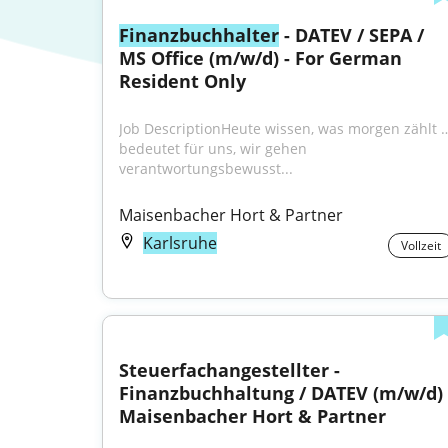
Finanzbuchhalter
 - DATEV / SEPA / 
MS Office (m/w/d) - For German 
Resident Only
Job DescriptionHeute wissen, was morgen zählt …
bedeutet für uns, wir gehen 
verantwortungsbewusst...
Maisenbacher Hort & Partner
Karlsruhe
Vollzeit
Steuerfachangestellter - 
Finanzbuchhaltung / DATEV (m/w/d) -
Maisenbacher Hort & Partner