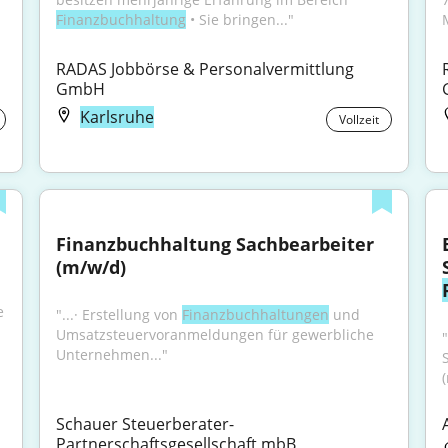
Finanzbuchhaltung
 • Sie bringen..."
RADAS Jobbörse & Personalvermittlung 
GmbH
Karlsruhe
Vollzeit
Finanzbuchhaltung Sachbearbeiter 
(m/w/d)
 
"...· Erstellung von 
Finanzbuchhaltungen
 und 
Umsatzsteuervoranmeldungen für gewerbliche 
Unternehmen..."
Schauer Steuerberater- 
Partnerschaftsgesellschaft mbB