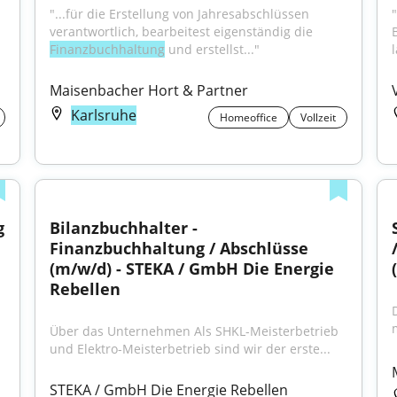
"...für die Erstellung von Jahresabschlüssen 
verantwortlich, bearbeitest eigenständig die 
Finanzbuchhaltung
 und erstellst..."
Maisenbacher Hort & Partner
Karlsruhe
Homeoffice
Vollzeit
 
Bilanzbuchhalter - 
Finanzbuchhaltung / Abschlüsse 
(m/w/d) - STEKA / GmbH Die Energie 
Rebellen
Über das Unternehmen Als SHKL-Meisterbetrieb 
und Elektro-Meisterbetrieb sind wir der erste...
STEKA / GmbH Die Energie Rebellen