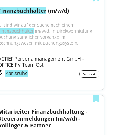
Finanzbuchhalter
 (m/w/d)
"...sind wir auf der Suche nach einem 
Finanzbuchhalter
 (m/w/d) in Direktvermittlung. 
Buchung sämtlicher Vorgänge im 
Rechnungswesen mit Buchungssystem..."
ACTIEF Personalmanagement GmbH - 
OFFICE PV Team Ost
Karlsruhe
Vollzeit
Mitarbeiter Finanzbuchhaltung - 
Steueranmeldungen (m/w/d) - 
Völlinger & Partner