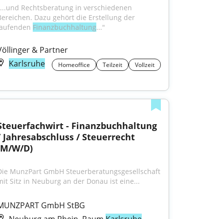
"...und Rechtsberatung in verschiedenen 
Bereichen. Dazu gehört die Erstellung der 
laufenden 
Finanzbuchhaltung
..."
Völlinger & Partner
Karlsruhe
Homeoffice
Teilzeit
Vollzeit
Steuerfachwirt - Finanzbuchhaltung 
/ Jahresabschluss / Steuerrecht 
(M/W/D)
Die MunzPart GmbH Steuerberatungsgesellschaft 
mit Sitz in Neuburg an der Donau ist eine...
MUNZPART GmbH StBG