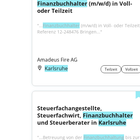
Finanzbuchhalter
 (m/w/d) in Voll- 
oder Teilzeit
"...
Finanzbuchhalter
 (m/w/d) in Voll- oder Teilzeit 
Referenz 12-248476 Bringen..."
Amadeus Fire AG
Karlsruhe
Teilzeit
Vollzeit
Steuerfachangestellte, 
Steuerfachwirt, 
Finanzbuchhalter
und Steuerberater in 
Karlsruhe
"...Betreuung von der 
Finanzbuchhaltung
 bis zur 