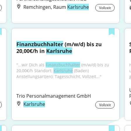
Remchingen, Raum
Karlsruhe
Vollzeit
Finanzbuchhalter
 (m/w/d) bis zu 
20,00€/h in 
Karlsruhe
"...wir Dich als 
Finanzbuchhalter
 (m/w/d) bis zu 
20,00€/h Standort: 
Karlsruhe
 (Baden) 
Anstellungsart(en): Tagesschicht, Vollzeit..."
g
Trio Personalmanagement GmbH
Karlsruhe
Vollzeit