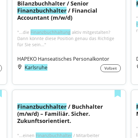
Bilanzbuchhalter / Senior 
Finanzbuchhalter
 / Financial 
Accountant (m/w/d)
"...die 
Finanzbuchhaltung
 aktiv mitgestalten? 
Dann könnte diese Position genau das Richtige 
für Sie sein..."
HAPEKO Hanseatisches Personalkontor
Karlsruhe
Vollzeit
Finanzbuchhalter
 / Buchhalter 
(m/w/d) – Familiär. Sicher. 
Zukunftsorientiert.
"
"...einen 
Finanzbuchhalter
 / Mitarbeiter 