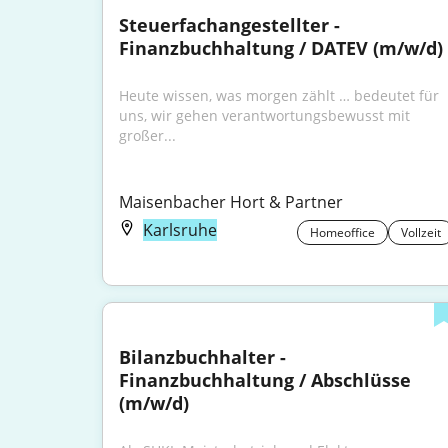
Steuerfachangestellter - 
Finanzbuchhaltung / DATEV (m/w/d)
Heute wissen, was morgen zählt … bedeutet für 
uns, wir gehen verantwortungsbewusst mit 
großer...
Maisenbacher Hort & Partner
Karlsruhe
Homeoffice
Vollzeit
Bilanzbuchhalter - 
Finanzbuchhaltung / Abschlüsse 
(m/w/d)