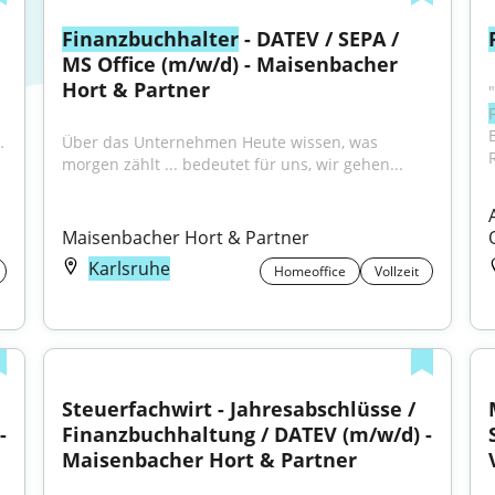
Finanzbuchhalter
 - DATEV / SEPA / 
MS Office (m/w/d) - Maisenbacher 
Hort & Partner
 
Über das Unternehmen Heute wissen, was 
morgen zählt ... bedeutet für uns, wir gehen...
Maisenbacher Hort & Partner
Karlsruhe
Homeoffice
Vollzeit
Steuerfachwirt - Jahresabschlüsse / 
 
Finanzbuchhaltung / DATEV (m/w/d) - 
Maisenbacher Hort & Partner