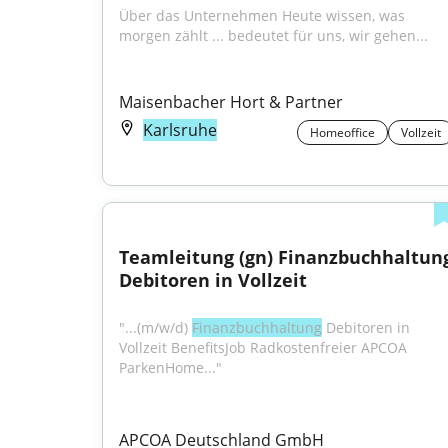
Über das Unternehmen Heute wissen, was 
morgen zählt ... bedeutet für uns, wir gehen...
Maisenbacher Hort & Partner
Karlsruhe
Homeoffice
Vollzeit
Teamleitung (gn) Finanzbuchhaltung
Debitoren in Vollzeit
"...(m/w/d) 
Finanzbuchhaltung
 Debitoren in 
Vollzeit BenefitsJob Radkostenfreier APCOA 
ParkenHome..."
APCOA Deutschland GmbH