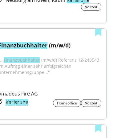
Neuburg am Rhein, Raum
Karlsruhe
Vollzeit
Finanzbuchhalter
 (m/w/d)
...
Finanzbuchhalter
 (m/w/d) Referenz 12-248543 
Im Auftrag einer sehr erfolgreichen 
Unternehmensgruppe..."
Amadeus Fire AG
Karlsruhe
Homeoffice
Vollzeit