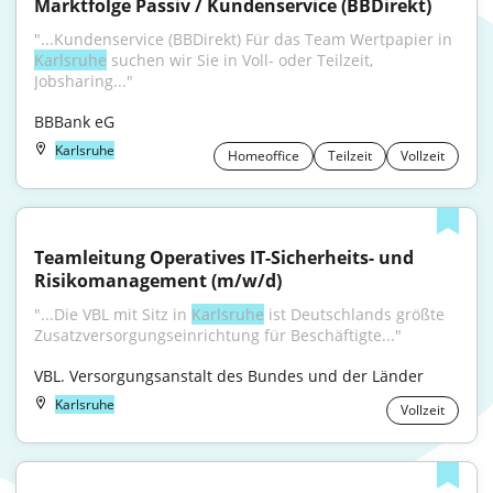
Marktfolge Passiv / Kundenservice (BBDirekt)
"...Kundenservice (BBDirekt) Für das Team Wertpapier in 
Karlsruhe
 suchen wir Sie in Voll- oder Teilzeit, 
Jobsharing..."
BBBank eG
Karlsruhe
Homeoffice
Teilzeit
Vollzeit
Teamleitung Operatives IT-Sicherheits- und 
Risikomanagement (m/w/d)
"...Die VBL mit Sitz in 
Karlsruhe
 ist Deutschlands größte 
Zusatzversorgungseinrichtung für Beschäftigte..."
VBL. Versorgungsanstalt des Bundes und der Länder
Karlsruhe
Vollzeit