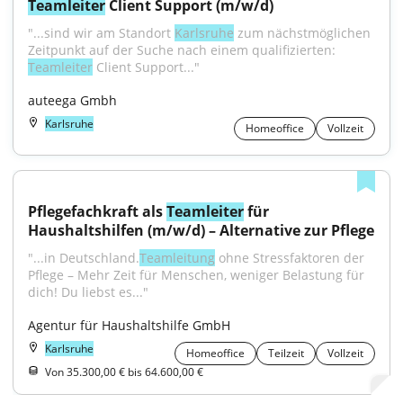
Teamleiter
 Client Support (m/w/d)
"...sind wir am Standort 
Karlsruhe
 zum nächstmöglichen 
Zeitpunkt auf der Suche nach einem qualifizierten: 
Teamleiter
 Client Support..."
auteega Gmbh
Karlsruhe
Homeoffice
Vollzeit
Pflegefachkraft als 
Teamleiter
 für 
Haushaltshilfen (m/w/d) – Alternative zur Pflege
"...in Deutschland.
Teamleitung
 ohne Stressfaktoren der 
Pflege – Mehr Zeit für Menschen, weniger Belastung für 
dich! Du liebst es..."
Agentur für Haushaltshilfe GmbH
Karlsruhe
Homeoffice
Teilzeit
Vollzeit
Von 35.300,00 € bis 64.600,00 €