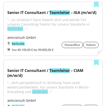
Senior IT Consultant / 
Teamleiter
 – IGA (m/w/d)
"...zu schätzen? Dann bewirb dich und werde Teil 
unseres Consulting-Teams! Für unsere Standorte in 
Karlsruhe
..."
amiconsult GmbH
Karlsruhe
Homeoffice
Vollzeit
Von 40.100,00 € bis 99.800,00 €
Senior IT Consultant / 
Teamleiter
 – CIAM 
(m/w/d)
"...dich perspektivisch in Richtung Team Lead 
weiterzuentwickeln. Für unsere Standorte in Berlin-
Kreuzberg und 
Karlsruhe
..."
amiconsult GmbH