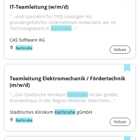
IT-Teamleitung (w/m/d)
"...und Spezialist für CPQ-Lösungen Als 
gründergeführtes Unternehmen entwickeln wir im 
Technologiepark in 
Karlsruhe
..."
CAS Software AG
Karlsruhe
Vollzeit
Teamleitung Elektromechanik / Fördertechnik 
(m/w/d)
"...Das Städtische Klinikum 
Karlsruhe
 ist das größte 
Krankenhaus in der Region Mittlerer Oberrhein..."
Städtisches Klinikum 
Karlsruhe
 gGmbH
Karlsruhe
Vollzeit