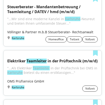
Steuerberater - Mandantenbetreuung / 
Teamleitung / DATEV / hmd (m/w/d)
"...Wir sind eine moderne Kanzlei in 
Karlsruhe
-Neureut 
und bieten Ihnen umfassende Steuer..."
Völlinger & Partner m.b.B Steuerberater- Rechtsanwalt
Karlsruhe
Homeoffice
Teilzeit
Vollzeit
Elektriker 
Teamleiter
 in der Prüftechnik (m/w/d)
"...Als Elektriker 
Teamleiter
 in der Prüftechnik bei OMS in 
Karlsruhe
 bietest du einen erstklassigen..."
OMS Prüfservice GmbH
Karlsruhe
Vollzeit