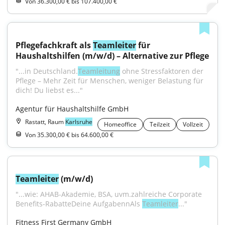
Von 36.300,00 € bis 107.400,00 €
Pflegefachkraft als 
Teamleiter
 für 
Haushaltshilfen (m/w/d) – Alternative zur Pflege
"...in Deutschland.
Teamleitung
 ohne Stressfaktoren der 
Pflege – Mehr Zeit für Menschen, weniger Belastung für 
dich! Du liebst es..."
Agentur für Haushaltshilfe GmbH
Rastatt, Raum
Karlsruhe
Homeoffice
Teilzeit
Vollzeit
Von 35.300,00 € bis 64.600,00 €
Teamleiter
 (m/w/d)
"...wie: AHAB-Akademie, BSA, uvm.zahlreiche Corporate 
Benefits-RabatteDeine AufgabennAls 
Teamleiter
..."
Fitness First Germany GmbH