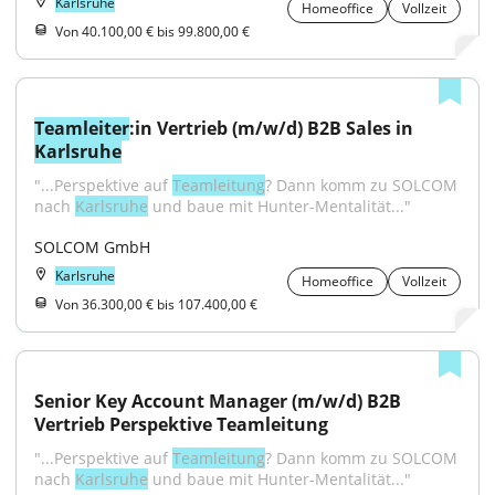
Karlsruhe
Homeoffice
Vollzeit
Von 40.100,00 € bis 99.800,00 €
Teamleiter
:in Vertrieb (m/w/d) B2B Sales in 
Karlsruhe
"...Perspektive auf 
Teamleitung
? Dann komm zu SOLCOM 
nach 
Karlsruhe
 und baue mit Hunter-Mentalität..."
SOLCOM GmbH
Karlsruhe
Homeoffice
Vollzeit
Von 36.300,00 € bis 107.400,00 €
Senior Key Account Manager (m/w/d) B2B 
Vertrieb Perspektive Teamleitung
"...Perspektive auf 
Teamleitung
? Dann komm zu SOLCOM 
nach 
Karlsruhe
 und baue mit Hunter-Mentalität..."