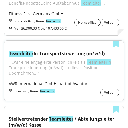
Benefits-RabatteDeine AufgabennAls 
Teamleiter
..."
Fitness First Germany GmbH
Rheinstetten, Raum
Karlsruhe
Homeoffice
Vollzeit
Von 36.300,00 € bis 107.400,00 €
Teamleiter
In Transportsteuerung (m/w/d)
"...wir eine engagierte Persönlichkeit als 
TeamleiterIn
Transportsteuerung (m/w/d). In dieser Position 
übernehmen..."
VWR International GmbH, part of Avantor
Bruchsal, Raum
Karlsruhe
Vollzeit
Stellvertretender 
Teamleiter
 / Abteilungsleiter 
(m/w/d) Kasse