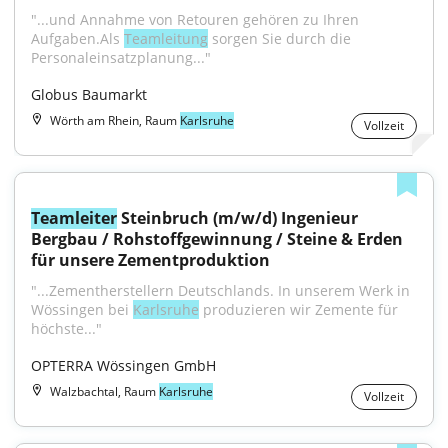
"...und Annahme von Retouren gehören zu Ihren 
Aufgaben.Als 
Teamleitung
 sorgen Sie durch die 
Personaleinsatzplanung..."
Globus Baumarkt
Wörth am Rhein, Raum
Karlsruhe
Vollzeit
Teamleiter
 Steinbruch (m/w/d) Ingenieur 
Bergbau / Rohstoffgewinnung / Steine & Erden 
für unsere Zementproduktion
"...Zementherstellern Deutschlands. In unserem Werk in 
Wössingen bei 
Karlsruhe
 produzieren wir Zemente für 
höchste..."
OPTERRA Wössingen GmbH
Walzbachtal, Raum
Karlsruhe
Vollzeit