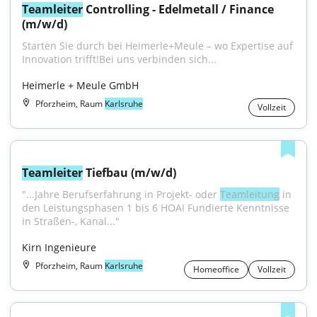
Teamleiter
 Controlling - Edelmetall / Finance 
(m/w/d)
Starten Sie durch bei Heimerle+Meule – wo Expertise auf 
Innovation trifft!Bei uns verbinden sich...
Heimerle + Meule GmbH
Pforzheim, Raum
Karlsruhe
Vollzeit
Teamleiter
 Tiefbau (m/w/d)
"...Jahre Berufserfahrung in Projekt- oder 
Teamleitung
 in 
den Leistungsphasen 1 bis 6 HOAI Fundierte Kenntnisse 
in Straßen-, Kanal..."
Kirn Ingenieure
Pforzheim, Raum
Karlsruhe
Homeoffice
Vollzeit