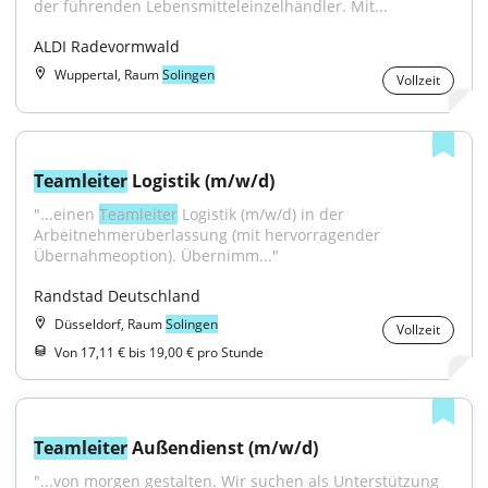
der führenden Lebensmitteleinzelhändler. Mit...
ALDI Radevormwald
Wuppertal, Raum
Solingen
Vollzeit
Teamleiter
 Logistik (m/w/d)
"...einen 
Teamleiter
 Logistik (m/w/d) in der 
Arbeitnehmerüberlassung (mit hervorragender 
Übernahmeoption). Übernimm..."
Randstad Deutschland
Düsseldorf, Raum
Solingen
Vollzeit
Von 17,11 € bis 19,00 € pro Stunde
Teamleiter
 Außendienst (m/w/d)
"...von morgen gestalten. Wir suchen als Unterstützung 