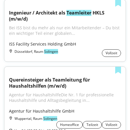
Ingenieur / Architekt als 
Teamleiter
 HKLS 
(m/w/d)
Bei ISS bist du mehr als nur ein Mitarbeitender – Du bist 
ein wichtiger Teil einer globalen...
ISS Facility Services Holding GmbH
Düsseldorf, Raum
Solingen
Vollzeit
Quereinsteiger als Teamleitung für 
Haushaltshilfen (m/w/d)
Agentur für HaushaltshilfeDie Nr. 1 für professionelle 
Haushaltshilfe und Alltagsbegleitung in...
Agentur für Haushaltshilfe GmbH
Wuppertal, Raum
Solingen
Homeoffice
Teilzeit
Vollzeit