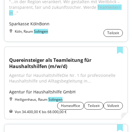
"...in der Region verankert. Wir gestalten mit Weitblick – 
transparent, fair und zukunftssicher. Werde 
Teamleiter/-
in
..."
Sparkasse KölnBonn
Köln, Raum
Solingen
Teilzeit
Quereinsteiger als Teamleitung für 
Haushaltshilfen (m/w/d)
Agentur für HaushaltshilfeDie Nr. 1 für professionelle 
Haushaltshilfe und Alltagsbegleitung in...
Agentur für Haushaltshilfe GmbH
Heiligenhaus, Raum
Solingen
Homeoffice
Teilzeit
Vollzeit
Von 34.400,00 € bis 68.000,00 €