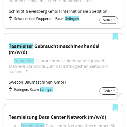
Standort Schwelm zu den renommiertesten...
Schmidt-Gevelsberg GmbH Internationale Spedition
Schwelm (bei Wuppertal), Raum
Solingen
Vollzeit
Teamleiter
 Gebrauchtmaschinenhandel 
(m/w/d)
"...
Teamleiter
 Gebrauchtmaschinenhandel (m/w/d) 
Mehrere Standorte Zum nächstmöglichen Zeitpunkt 
suchen..."
Swecon Baumaschinen GmbH
Ratingen, Raum
Solingen
Teilzeit
Teamleitung Data Center Network (m/w/d)
"...Als 
Teamleitung
 Datacenter Network übernehmen Sie 