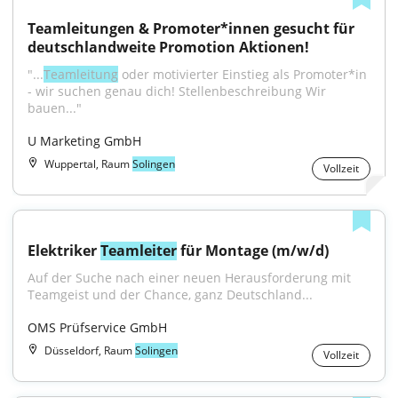
Teamleitungen & Promoter*innen gesucht für 
deutschlandweite Promotion Aktionen!
"...
Teamleitung
 oder motivierter Einstieg als Promoter*in 
- wir suchen genau dich! Stellenbeschreibung Wir 
bauen..."
U Marketing GmbH
Wuppertal, Raum
Solingen
Vollzeit
Elektriker 
Teamleiter
 für Montage (m/w/d)
Auf der Suche nach einer neuen Herausforderung mit 
Teamgeist und der Chance, ganz Deutschland...
OMS Prüfservice GmbH
Düsseldorf, Raum
Solingen
Vollzeit