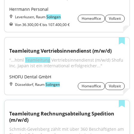
Herrmann Personal
Leverkusen, Raum
Solingen
Homeoffice
Vollzeit
Von 36.300,00 € bis 107.400,00 €
Teamleitung Vertriebsinnendienst (m/w/d)
"...html 
Teamleitung
 Vertriebsinnendienst (m/w/d) Shofu 
Inc. Japan ist ein international erfolgreicher..."
SHOFU Dental GmbH
Düsseldorf, Raum
Solingen
Homeoffice
Vollzeit
Teamleitung Rechnungsabteilung Spedition 
(m/w/d)
Schmidt-Gevelsberg zählt mit über 360 Beschäftigten am 