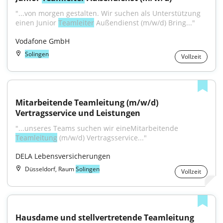
"...von morgen gestalten. Wir suchen als Unterstützung 
einen Junior 
Teamleiter
 Außendienst (m/w/d) Bring..."
Vodafone GmbH
Solingen
Vollzeit
Mitarbeitende Teamleitung (m/w/d) 
Vertragsservice und Leistungen
"...unseres Teams suchen wir eineMitarbeitende 
Teamleitung
 (m/w/d) Vertragsservice..."
DELA Lebensversicherungen
Düsseldorf, Raum
Solingen
Vollzeit
Hausdame und stellvertretende Teamleitung 