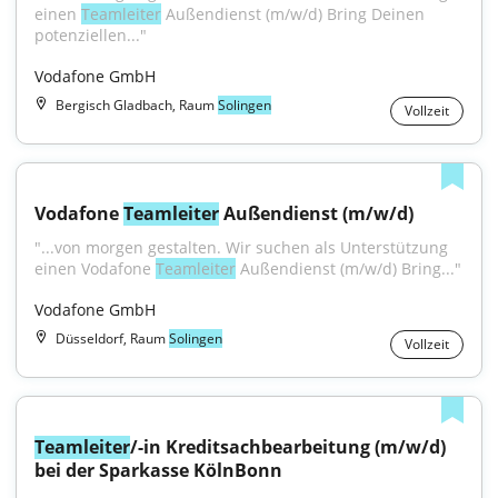
einen 
Teamleiter
 Außendienst (m/w/d) Bring Deinen 
potenziellen..."
Vodafone GmbH
Bergisch Gladbach, Raum
Solingen
Vollzeit
Vodafone 
Teamleiter
 Außendienst (m/w/d)
"...von morgen gestalten. Wir suchen als Unterstützung 
einen Vodafone 
Teamleiter
 Außendienst (m/w/d) Bring..."
Vodafone GmbH
Düsseldorf, Raum
Solingen
Vollzeit
Teamleiter
/-in Kreditsachbearbeitung (m/w/d) 
bei der Sparkasse KölnBonn