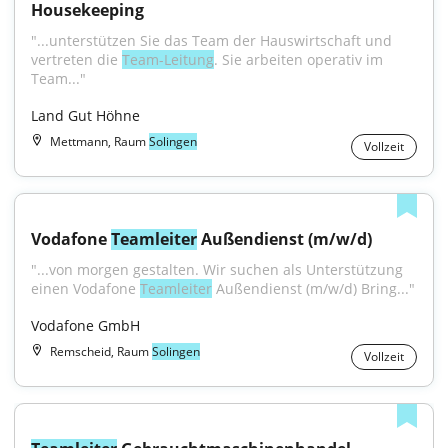
Housekeeping
"...unterstützen Sie das Team der Hauswirtschaft und 
vertreten die 
Team-Leitung
. Sie arbeiten operativ im 
Team..."
Land Gut Höhne
Mettmann, Raum
Solingen
Vollzeit
Vodafone 
Teamleiter
 Außendienst (m/w/d)
"...von morgen gestalten. Wir suchen als Unterstützung 
einen Vodafone 
Teamleiter
 Außendienst (m/w/d) Bring..."
Vodafone GmbH
Remscheid, Raum
Solingen
Vollzeit