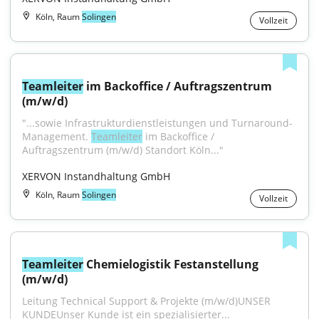
Köln, Raum
Solingen
Vollzeit
Teamleiter
 im Backoffice / Auftragszentrum 
(m/w/d)
"...sowie Infrastrukturdienstleistungen und Turnaround-
Management. 
Teamleiter
 im Backoffice / 
Auftragszentrum (m/w/d) Standort Köln..."
XERVON Instandhaltung GmbH
Köln, Raum
Solingen
Vollzeit
Teamleiter
 Chemielogistik Festanstellung 
(m/w/d)
Leitung Technical Support & Projekte (m/w/d)UNSER 
KUNDEUnser Kunde ist ein spezialisierter...