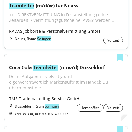
Teamleiter
 (m/d/w) für Neuss
+++ DIREKTVERMITTLUNG in Festanstellung (keine 
Zeitarbeit) / Vermittlungsgutscheine (AVGS) werden...
RADAS Jobbörse & Personalvermittlung GmbH
Neuss, Raum
Solingen
Vollzeit
Coca Cola 
Teamleiter
 (m/w/d) Düsseldorf
Deine Aufgaben – vielseitig und 
eigenverantwortlich:Markenauftritt im Handel: Du 
übernimmst die...
TMS Trademarketing Service GmbH
Düsseldorf, Raum
Solingen
Homeoffice
Vollzeit
Von 36.300,00 € bis 107.400,00 €