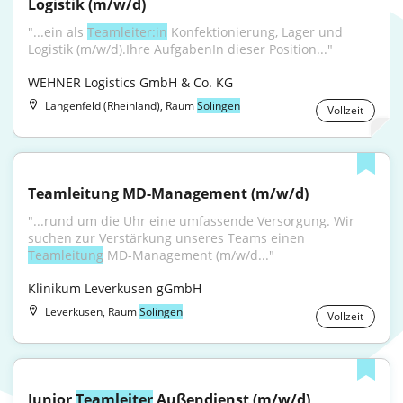
Logistik (m/w/d)
"...ein als 
Teamleiter:in
 Konfektionierung, Lager und 
Logistik (m/w/d).Ihre AufgabenIn dieser Position..."
WEHNER Logistics GmbH & Co. KG
Langenfeld (Rheinland), Raum
Solingen
Vollzeit
Teamleitung MD-Management (m/w/d)
"...rund um die Uhr eine umfassende Versorgung. Wir 
suchen zur Verstärkung unseres Teams einen 
Teamleitung
 MD-Management (m/w/d..."
Klinikum Leverkusen gGmbH
Leverkusen, Raum
Solingen
Vollzeit
Junior 
Teamleiter
 Außendienst (m/w/d)