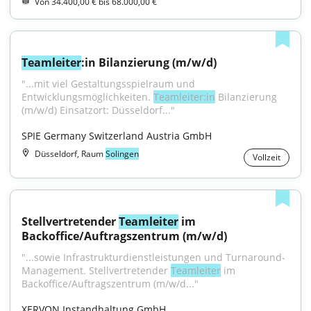
Von 34.400,00 € bis 68.000,00 €
Teamleiter
:in Bilanzierung (m/w/d)
"...mit viel Gestaltungsspielraum und 
Entwicklungsmöglichkeiten. 
Teamleiter:in
 Bilanzierung 
(m/w/d) Einsatzort: Düsseldorf..."
SPIE Germany Switzerland Austria GmbH
Düsseldorf, Raum
Solingen
Vollzeit
Stellvertretender 
Teamleiter
 im 
Backoffice/Auftragszentrum (m/w/d)
"...sowie Infrastrukturdienstleistungen und Turnaround-
Management. Stellvertretender 
Teamleiter
 im 
Backoffice/Auftragszentrum (m/w/d..."
XERVON Instandhaltung GmbH