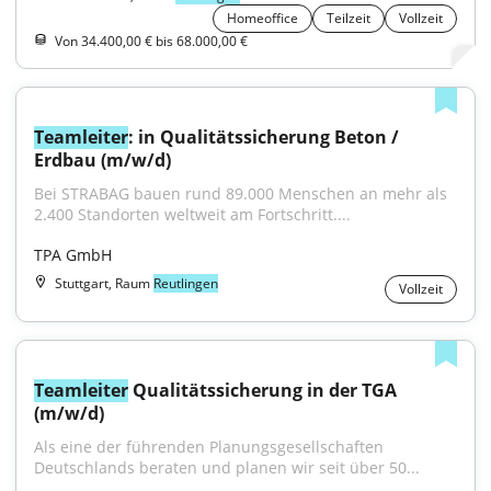
Homeoffice
Teilzeit
Vollzeit
Von 34.400,00 € bis 68.000,00 €
Teamleiter
: in Qualitätssicherung Beton / 
Erdbau (m/w/d)
Bei STRABAG bauen rund 89.000 Menschen an mehr als 
2.400 Standorten weltweit am Fortschritt....
TPA GmbH
Stuttgart, Raum
Reutlingen
Vollzeit
Teamleiter
 Qualitätssicherung in der TGA 
(m/w/d)
Als eine der führenden Planungsgesellschaften 
Deutschlands beraten und planen wir seit über 50...