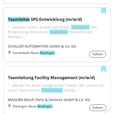
Teamleiter
 SPS-Entwicklung (m/w/d)
"...unseres Teams suchen wir eine/n 
Teamleiter
 SPS-
Entwicklung (m/w/d) Als 
Teamleiter
 (m/w/d) in der 
Siemens..."
SCHILLER AUTOMATION GmbH & Co. KG
Sonnenbühl, Raum
Reutlingen
Vollzeit
Teamleitung Facility Management (m/w/d)
"...Werde Teil eines erfolgreichen Teams. Wir suchen für 
unser Team eine/n 
Teamleitung
 Facility..."
MAGURA Bosch Parts & Services GmbH & Co. KG
Nürtingen, Raum
Reutlingen
Vollzeit