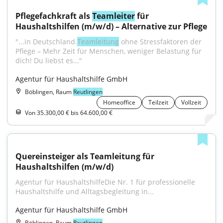
Pflegefachkraft als 
Teamleiter
 für 
Haushaltshilfen (m/w/d) – Alternative zur Pflege
"...in Deutschland.
Teamleitung
 ohne Stressfaktoren der 
Pflege – Mehr Zeit für Menschen, weniger Belastung für 
dich! Du liebst es..."
Agentur für Haushaltshilfe GmbH
Böblingen, Raum
Reutlingen
Homeoffice
Teilzeit
Vollzeit
Von 35.300,00 € bis 64.600,00 €
Quereinsteiger als Teamleitung für 
Haushaltshilfen (m/w/d)
Agentur für HaushaltshilfeDie Nr. 1 für professionelle 
Haushaltshilfe und Alltagsbegleitung in...
Agentur für Haushaltshilfe GmbH
Böblingen, Raum
Reutlingen