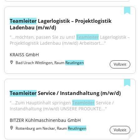
Teamleiter
 Lagerlogistik – Projektlogistik 
Ladenbau (m/w/d)
"...möchten, passen Sie zu uns! 
Teamleiter
 Lagerlogistik – 
Projektlogistik Ladenbau (m⁠/⁠w⁠/⁠d) Arbeitsort..."
KRAISS GmbH
Bad Urach Wittlingen, Raum
Reutlingen
Vollzeit
Teamleiter
 Service / Instandhaltung (m/w/d)
"...Zum Hauptinhalt springen 
Teamleiter
 Service / 
Instandhaltung (m/w/d) UNSERE PRODUKTE..."
BITZER Kühlmaschinenbau GmbH
Rottenburg am Neckar, Raum
Reutlingen
Vollzeit