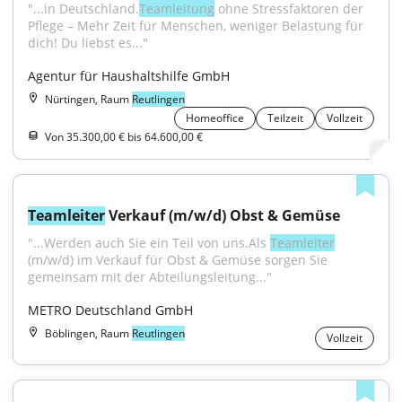
"...in Deutschland.
Teamleitung
 ohne Stressfaktoren der 
Pflege – Mehr Zeit für Menschen, weniger Belastung für 
dich! Du liebst es..."
Agentur für Haushaltshilfe GmbH
Nürtingen, Raum
Reutlingen
Homeoffice
Teilzeit
Vollzeit
Von 35.300,00 € bis 64.600,00 €
Teamleiter
 Verkauf (m/w/d) Obst & Gemüse
"...Werden auch Sie ein Teil von uns.Als 
Teamleiter
(m/w/d) im Verkauf für Obst & Gemüse sorgen Sie 
gemeinsam mit der Abteilungsleitung..."
METRO Deutschland GmbH
Böblingen, Raum
Reutlingen
Vollzeit