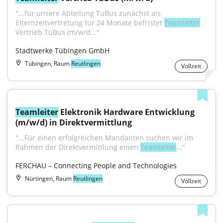
"...für unsere Abteilung TüBus zunächst als 
Elternzeitvertretung für 24 Monate befristet 
Teamleiter
Vertrieb TüBus (m/w/d..."
Stadtwerke Tübingen GmbH
Tübingen, Raum
Reutlingen
Vollzeit
Teamleiter
 Elektronik Hardware Entwicklung 
(m/w/d) in Direktvermittlung
"...Für einen erfolgreichen Mandanten suchen wir im 
Rahmen der Direktvermittlung einen 
Teamleiter
..."
FERCHAU – Connecting People and Technologies
Nürtingen, Raum
Reutlingen
Vollzeit