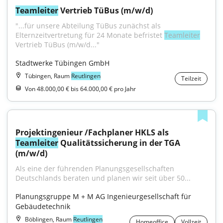
Teamleiter
 Vertrieb TüBus (m/w/d)
"...für unsere Abteilung TüBus zunächst als 
Elternzeitvertretung für 24 Monate befristet 
Teamleiter
Vertrieb TüBus (m/w/d..."
Stadtwerke Tübingen GmbH
Tübingen, Raum
Reutlingen
Teilzeit
Von 48.000,00 € bis 64.000,00 € pro Jahr
Projektingenieur /Fachplaner HKLS als 
Teamleiter
 Qualitätssicherung in der TGA 
(m/w/d)
Als eine der führenden Planungsgesellschaften 
Deutschlands beraten und planen wir seit über 50...
Planungsgruppe M + M AG Ingenieurgesellschaft für 
Gebäudetechnik
Böblingen, Raum
Reutlingen
Homeoffice
Vollzeit