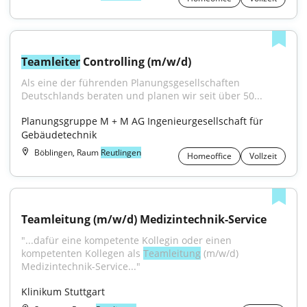
Teamleiter
 Controlling (m/w/d)
Als eine der führenden Planungsgesellschaften 
Deutschlands beraten und planen wir seit über 50...
Planungsgruppe M + M AG Ingenieurgesellschaft für 
Gebäudetechnik
Böblingen, Raum
Reutlingen
Homeoffice
Vollzeit
Teamleitung (m/w/d) Medizintechnik-Service
"...dafür eine kompetente Kollegin oder einen 
kompetenten Kollegen als 
Teamleitung
 (m/w/d) 
Medizintechnik-Service..."
Klinikum Stuttgart