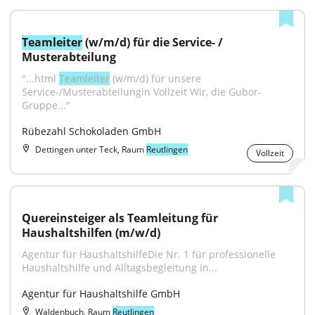
Teamleiter
 (w/m/d) für die Service- / 
Musterabteilung
"...html 
Teamleiter
 (w/m/d) für unsere 
Service-/Musterabteilungin Vollzeit Wir, die Gubor-
Gruppe..."
Rübezahl Schokoladen GmbH
Dettingen unter Teck, Raum
Reutlingen
Vollzeit
Quereinsteiger als Teamleitung für 
Haushaltshilfen (m/w/d)
Agentur für HaushaltshilfeDie Nr. 1 für professionelle 
Haushaltshilfe und Alltagsbegleitung in...
Agentur für Haushaltshilfe GmbH
Waldenbuch, Raum
Reutlingen