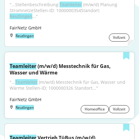
"...Stellenbeschreibung:
Teamleiter
 (m/w/d) Planung 
StromnetzeStellen-ID: 1000000354Standort: 
Reutlingen
..."
FairNetz GmbH
Reutlingen
Vollzeit
Teamleiter
 (m/w/d) Messtechnik für Gas, 
Wasser und Wärme
"...
Teamleiter
 (m/w/d) Messtechnik für Gas, Wasser und 
Wärme Stellen-ID: 1000000326 Standort..."
FairNetz GmbH
Reutlingen
Homeoffice
Vollzeit
Teamleiter
 Vertrieb TüBus (m/w/d)