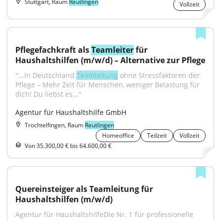
Stuttgart, Raum
Reutlingen
Vollzeit
Pflegefachkraft als 
Teamleiter
 für 
Haushaltshilfen (m/w/d) – Alternative zur Pflege
"...in Deutschland.
Teamleitung
 ohne Stressfaktoren der 
Pflege – Mehr Zeit für Menschen, weniger Belastung für 
dich! Du liebst es..."
Agentur für Haushaltshilfe GmbH
Trochtelfingen, Raum
Reutlingen
Homeoffice
Teilzeit
Vollzeit
Von 35.300,00 € bis 64.600,00 €
Quereinsteiger als Teamleitung für 
Haushaltshilfen (m/w/d)
Agentur für HaushaltshilfeDie Nr. 1 für professionelle 