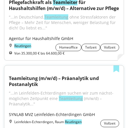
Pflegefachkraft als 
Teamleiter
 für 
Haushaltshilfen (m/w/d) – Alternative zur Pflege
"...in Deutschland.
Teamleitung
 ohne Stressfaktoren der 
Pflege – Mehr Zeit für Menschen, weniger Belastung für 
dich! Du liebst es..."
Agentur für Haushaltshilfe GmbH
Reutlingen
Homeoffice
Teilzeit
Vollzeit
Von 35.300,00 € bis 64.600,00 €
Teamleitung (m/w/d) – Präanalytik und 
Postanalytik
"...in Leinfelden-Echterdingen suchen wir zum nächst­
möglichen Zeitpunkt eine 
Teamleitung
 (m/w/d) – 
Präanalytik..."
SYNLAB MVZ Leinfelden-Echterdingen GmbH
Leinfelden-Echterdingen, Raum
Reutlingen
Vollzeit