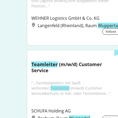
und Logistik (m/w/d).Ihre AufgabenIn dieser 
Position..."
WEHNER Logistics GmbH & Co. KG
Langenfeld (Rheinland), Raum
Wupperta
Vollzeit
Teamleiter
 (m/w/d) Customer 
Service
"...Fachkompetenz mit Spaß 
verbinden.
Teamleiter
 (m/w/d) Customer 
ServiceBochum, in Voll- oder TeilzeitDeine..."
SCHUFA Holding AG