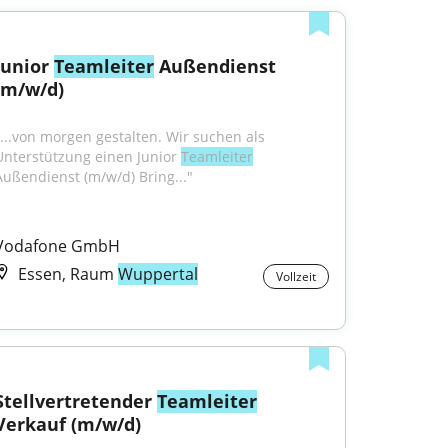
Junior 
Teamleiter
 Außendienst 
(m/w/d)
"...von morgen gestalten. Wir suchen als 
Unterstützung einen Junior 
Teamleiter
Außendienst (m/w/d) Bring..."
Vodafone GmbH
Essen, Raum
Wuppertal
Vollzeit
Stellvertretender 
Teamleiter
Verkauf (m/w/d)