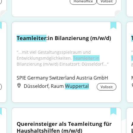
Homeoffice
Vollzeit
Teamleiter
:in Bilanzierung (m/w/d)
"...mit viel Gestaltungsspielraum und 
Entwicklungsmöglichkeiten. 
Teamleiter:in
Bilanzierung (m/w/d) Einsatzort: Düsseldorf..."
SPIE Germany Switzerland Austria GmbH
Düsseldorf, Raum
Wuppertal
Vollzeit
Quereinsteiger als Teamleitung für 
Haushaltshilfen (m/w/d)