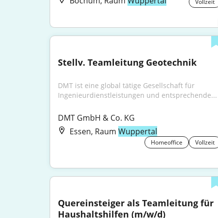
Bochum, Raum
Wuppertal
Vollzeit
Stellv. Teamleitung Geotechnik
DMT ist eine global tätige Gesellschaft für 
Ingenieurdienstleistungen und entsprechende...
DMT GmbH & Co. KG
Essen, Raum
Wuppertal
Homeoffice
Vollzeit
Quereinsteiger als Teamleitung für 
Haushaltshilfen (m/w/d)