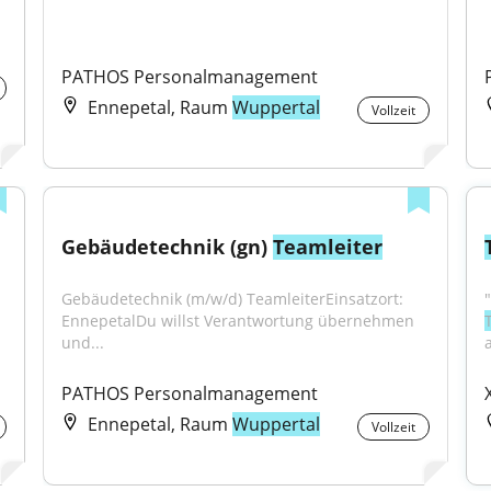
PATHOS Personalmanagement
Ennepetal, Raum
Wuppertal
Vollzeit
Gebäudetechnik (gn) 
Teamleiter
Gebäudetechnik (m/w/d) TeamleiterEinsatzort: 
EnnepetalDu willst Verantwortung übernehmen 
und...
PATHOS Personalmanagement
Ennepetal, Raum
Wuppertal
Vollzeit