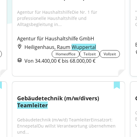
Agentur für HaushaltshilfeDie Nr. 1 für 
professionelle Haushaltshilfe und 
Z
Alltagsbegleitung in...
G
Agentur für Haushaltshilfe GmbH
Heiligenhaus, Raum
Wuppertal
Homeoffice
Teilzeit
Vollzeit
Von 34.400,00 € bis 68.000,00 €
Gebäudetechnik (m/w/divers) 
Teamleiter
Gebäudetechnik (m/w/d) TeamleiterEinsatzort: 
EnnepetalDu willst Verantwortung übernehmen 
und...