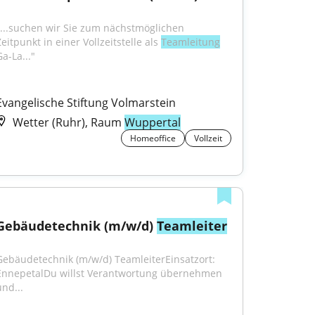
"...suchen wir Sie zum nächstmöglichen 
eitpunkt in einer Vollzeitstelle als 
Teamleitung
a-La..."
Evangelische Stiftung Volmarstein
Wetter (Ruhr), Raum
Wuppertal
Homeoffice
Vollzeit
Gebäudetechnik (m/w/d) 
Teamleiter
Gebäudetechnik (m/w/d) TeamleiterEinsatzort: 
EnnepetalDu willst Verantwortung übernehmen 
und...