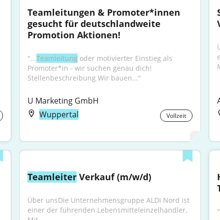
Teamleitungen & Promoter*innen 
gesucht für deutschlandweite 
Promotion Aktionen!
"...
Teamleitung
 oder motivierter Einstieg als 
M
Promoter*in - wir suchen genau dich! 
Stellenbeschreibung Wir bauen..."
U Marketing GmbH
Wuppertal
Vollzeit
Teamleiter
 Verkauf (m/w/d)
Über unsDie Unternehmensgruppe ALDI Nord ist 
einer der führenden Lebensmitteleinzelhändler. 
Mit...