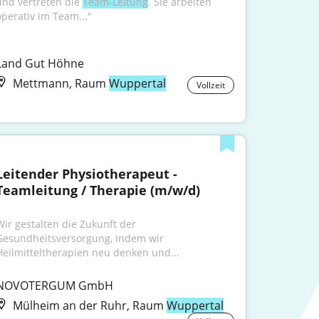
und vertreten die 
Team-Leitung
. Sie arbeiten 
operativ im Team..."
Land Gut Höhne
Mettmann, Raum
Wuppertal
Vollzeit
Leitender Physiotherapeut - 
Teamleitung / Therapie (m/w/d)
Wir gestalten die Zukunft der 
Gesundheitsversorgung, indem wir 
Heilmitteltherapien neu denken und...
NOVOTERGUM GmbH
Mülheim an der Ruhr, Raum
Wuppertal