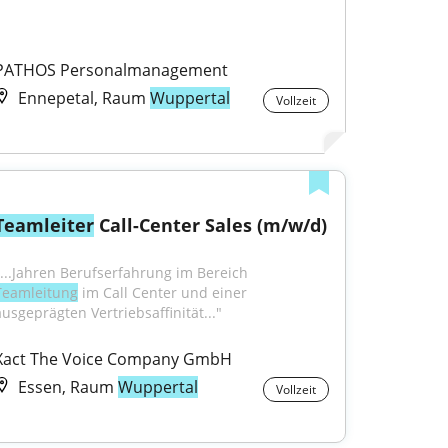
PATHOS Personalmanagement
Ennepetal, Raum
Wuppertal
Vollzeit
Teamleiter
 Call-Center Sales (m/w/d)
"...Jahren Berufserfahrung im Bereich 
Teamleitung
 im Call Center und einer 
ausgeprägten Vertriebsaffinität..."
Xact The Voice Company GmbH
Essen, Raum
Wuppertal
Vollzeit