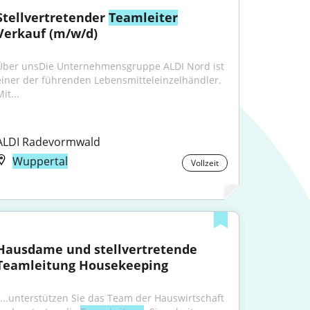
Stellvertretender 
Teamleiter
Verkauf (m/w/d)
Über unsDie Unternehmensgruppe ALDI Nord ist 
einer der führenden Lebensmitteleinzelhändler. 
it...
ALDI Radevormwald
Wuppertal
Vollzeit
Hausdame und stellvertretende 
Teamleitung Housekeeping
"...unterstützen Sie das Team der Hauswirtschaft 