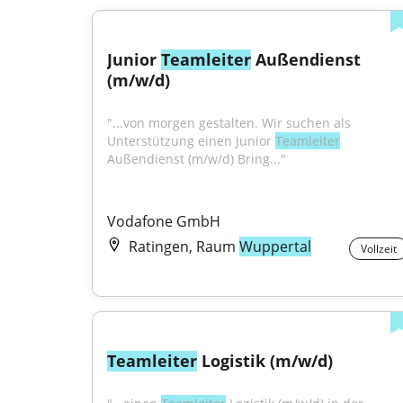
Junior 
Teamleiter
 Außendienst 
(m/w/d)
"...von morgen gestalten. Wir suchen als 
Unterstützung einen Junior 
Teamleiter
Außendienst (m/w/d) Bring..."
Vodafone GmbH
Ratingen, Raum
Wuppertal
Vollzeit
Teamleiter
 Logistik (m/w/d)