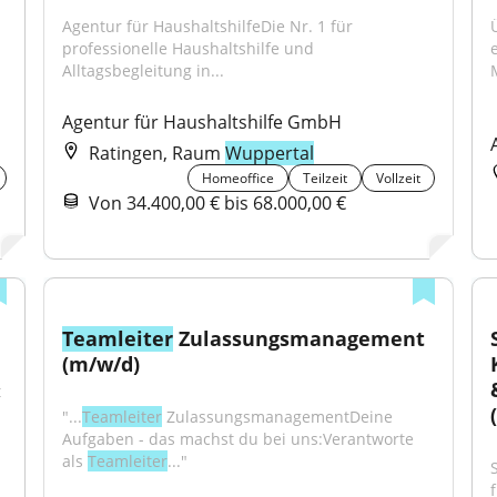
Agentur für HaushaltshilfeDie Nr. 1 für 
professionelle Haushaltshilfe und 
Alltagsbegleitung in...
M
Agentur für Haushaltshilfe GmbH
Ratingen, Raum
Wuppertal
Homeoffice
Teilzeit
Vollzeit
Von 34.400,00 € bis 68.000,00 €
Teamleiter
 Zulassungsmanagement 
(m/w/d)
 
"...
Teamleiter
 ZulassungsmanagementDeine 
Aufgaben - das machst du bei uns:Verantworte 
als 
Teamleiter
..."