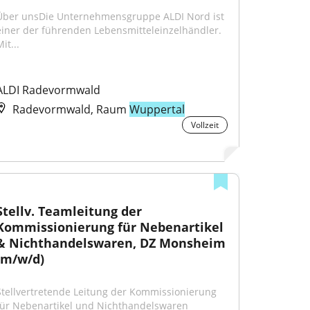
Über unsDie Unternehmensgruppe ALDI Nord ist 
einer der führenden Lebensmitteleinzelhändler. 
it...
ALDI Radevormwald
Radevormwald, Raum
Wuppertal
Vollzeit
Stellv. Teamleitung der 
Kommissionierung für Nebenartikel 
& Nichthandelswaren, DZ Monsheim 
(m/w/d)
Stellvertretende Leitung der Kommissionierung 
für Nebenartikel und Nichthandelswaren 