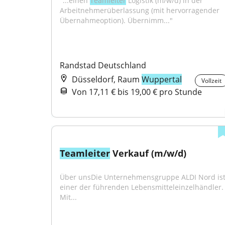
"...einen 
Teamleiter
 Logistik (m/w/d) in der 
Arbeitnehmerüberlassung (mit hervorragender 
Übernahmeoption). Übernimm..."
Randstad Deutschland
Düsseldorf, Raum
Wuppertal
Vollzeit
Von 17,11 € bis 19,00 € pro Stunde
Teamleiter
 Verkauf (m/w/d)
Über unsDie Unternehmensgruppe ALDI Nord ist
einer der führenden Lebensmitteleinzelhändler. 
Mit...