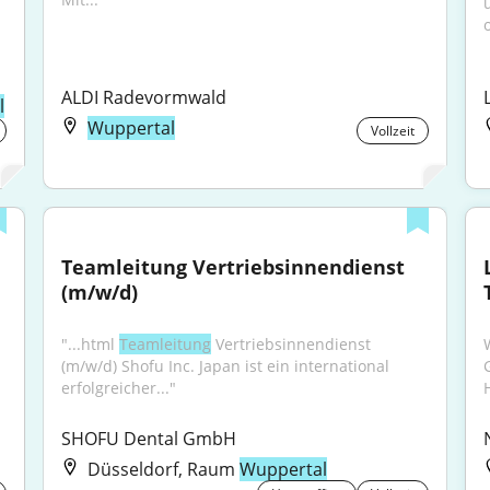
ALDI Radevormwald
l
Wuppertal
Vollzeit
Teamleitung Vertriebsinnendienst 
(m/w/d)
"...html 
Teamleitung
 Vertriebsinnendienst 
(m/w/d) Shofu Inc. Japan ist ein international 
erfolgreicher..."
SHOFU Dental GmbH
Düsseldorf, Raum
Wuppertal