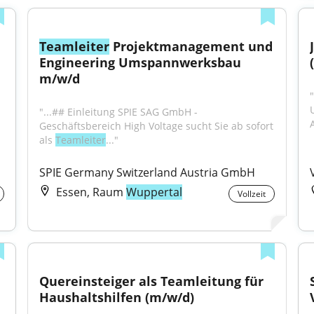
Teamleiter
 Projektmanagement und 
Engineering Umspannwerksbau 
m/w/d
"...## Einleitung SPIE SAG GmbH - 
Geschäftsbereich High Voltage sucht Sie ab sofort 
als 
Teamleiter
..."
SPIE Germany Switzerland Austria GmbH
Essen, Raum
Wuppertal
Vollzeit
Quereinsteiger als Teamleitung für 
Haushaltshilfen (m/w/d)