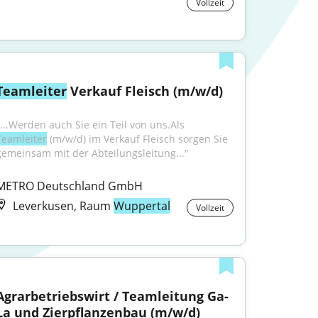
Vollzeit
Teamleiter
 Verkauf Fleisch (m/w/d)
"...Werden auch Sie ein Teil von uns.Als 
Teamleiter
 (m/w/d) im Verkauf Fleisch sorgen Sie 
gemeinsam mit der Abteilungsleitung..."
METRO Deutschland GmbH
Leverkusen, Raum
Wuppertal
Vollzeit
Agrarbetriebswirt / Teamleitung Ga-
La und Zierpflanzenbau (m/w/d)