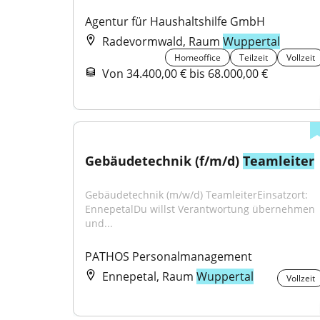
Agentur für Haushaltshilfe GmbH
Radevormwald, Raum
Wuppertal
Homeoffice
Teilzeit
Vollzeit
Von 34.400,00 € bis 68.000,00 €
Gebäudetechnik (f/m/d) 
Teamleiter
Gebäudetechnik (m/w/d) TeamleiterEinsatzort: 
EnnepetalDu willst Verantwortung übernehmen 
und...
PATHOS Personalmanagement
Ennepetal, Raum
Wuppertal
Vollzeit