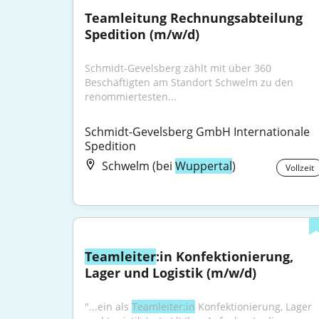
Teamleitung Rechnungsabteilung 
Spedition (m/w/d)
Schmidt-Gevelsberg zählt mit über 360 
Beschäftigten am Standort Schwelm zu den 
renommiertesten...
Schmidt-Gevelsberg GmbH Internationale 
Spedition
Schwelm (bei
Wuppertal
)
Vollzeit
Teamleiter
:in Konfektionierung, 
Lager und Logistik (m/w/d)
"...ein als 
Teamleiter:in
 Konfektionierung, Lager 