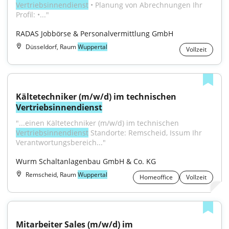
Vertriebsinnendienst
 • Planung von Abrechnungen Ihr 
Profil: •..."
RADAS Jobbörse & Personalvermittlung GmbH
Düsseldorf, Raum
Wuppertal
Vollzeit
Kältetechniker (m/w/d) im technischen 
Vertriebsinnendienst
"...einen Kältetechniker (m/w/d) im technischen 
Vertriebsinnendienst
 Standorte: Remscheid, Issum Ihr 
Verantwortungsbereich..."
Wurm Schaltanlagenbau GmbH & Co. KG
Remscheid, Raum
Wuppertal
Homeoffice
Vollzeit
Mitarbeiter Sales (m/w/d) im 