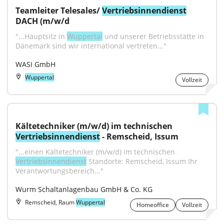
Teamleiter Telesales/ 
Vertriebsinnendienst
DACH (m/w/d
"...Hauptsitz in 
Wuppertal
 und unserer Betriebsstätte in 
Dänemark sind wir international vertreten..."
WASI GmbH
Wuppertal
Vollzeit
Kältetechniker (m/w/d) im technischen 
Vertriebsinnendienst
 - Remscheid, Issum
"...einen Kältetechniker (m/w/d) im technischen 
Vertriebsinnendienst
 Standorte: Remscheid, Issum Ihr 
Verantwortungsbereich..."
Wurm Schaltanlagenbau GmbH & Co. KG
Remscheid, Raum
Wuppertal
Homeoffice
Vollzeit