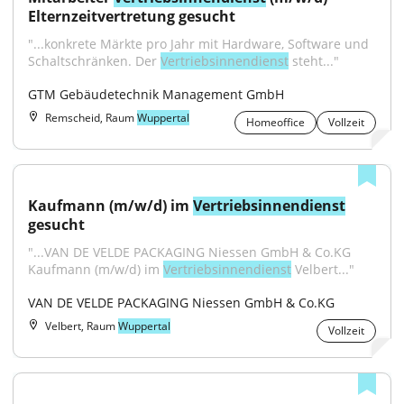
Elternzeitvertretung gesucht
"...konkrete Märkte pro Jahr mit Hardware, Software und 
Schaltschränken. Der 
Vertriebsinnendienst
 steht..."
GTM Gebäudetechnik Management GmbH
Remscheid, Raum
Wuppertal
Homeoffice
Vollzeit
Kaufmann (m/w/d) im 
Vertriebsinnendienst
gesucht
"...VAN DE VELDE PACKAGING Niessen GmbH & Co.KG 
Kaufmann (m/w/d) im 
Vertriebsinnendienst
 Velbert..."
VAN DE VELDE PACKAGING Niessen GmbH & Co.KG
Velbert, Raum
Wuppertal
Vollzeit