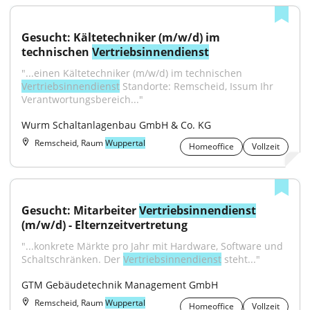
Gesucht: Kältetechniker (m/w/d) im 
technischen 
Vertriebsinnendienst
"...einen Kältetechniker (m/w/d) im technischen 
Vertriebsinnendienst
 Standorte: Remscheid, Issum Ihr 
Verantwortungsbereich..."
Wurm Schaltanlagenbau GmbH & Co. KG
Remscheid, Raum
Wuppertal
Homeoffice
Vollzeit
Gesucht: Mitarbeiter 
Vertriebsinnendienst
(m/w/d) - Elternzeitvertretung
"...konkrete Märkte pro Jahr mit Hardware, Software und 
Schaltschränken. Der 
Vertriebsinnendienst
 steht..."
GTM Gebäudetechnik Management GmbH
Remscheid, Raum
Wuppertal
Homeoffice
Vollzeit