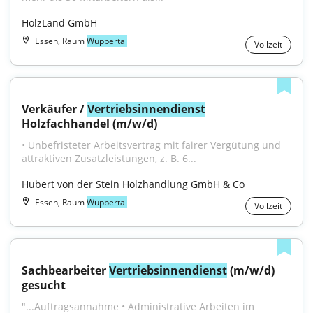
HolzLand GmbH
Essen, Raum
Wuppertal
Vollzeit
Verkäufer / 
Vertriebsinnendienst
Holzfachhandel (m/w/d)
• Unbefristeter Arbeitsvertrag mit fairer Vergütung und 
attraktiven Zusatzleistungen, z. B. 6...
Hubert von der Stein Holzhandlung GmbH & Co
Essen, Raum
Wuppertal
Vollzeit
Sachbearbeiter 
Vertriebsinnendienst
 (m/w/d) 
gesucht
"...Auftragsannahme • Administrative Arbeiten im 