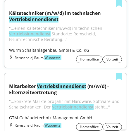
Kältetechniker (m/w/d) im technischen 
Vertriebsinnendienst
"...einen Kältetechniker (m/w/d) im technischen 
Vertriebsinnendienst
 Standorte: Remscheid, 
IssumTechnische Beratung..."
Wurm Schaltanlagenbau GmbH & Co. KG
Remscheid, Raum
Wuppertal
Homeoffice
Vollzeit
Mitarbeiter 
Vertriebsinnendienst
 (m/w/d) - 
Elternzeitvertretung
"...konkrete Märkte pro Jahr mit Hardware, Software und 
Schaltschränken. Der 
Vertriebsinnendienst
 steht..."
GTM Gebäudetechnik Management GmbH
Remscheid, Raum
Wuppertal
Homeoffice
Vollzeit