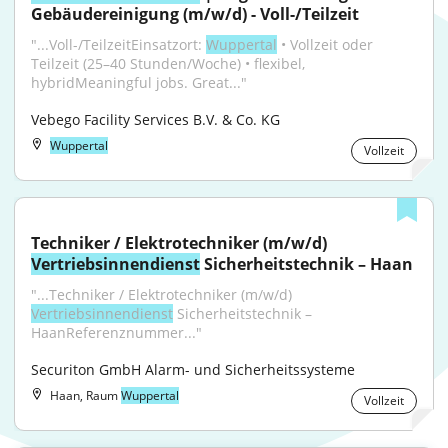
Gebäudereinigung (m/w/d) - Voll-/Teilzeit
"...Voll-/TeilzeitEinsatzort: 
Wuppertal
 • Vollzeit oder 
Teilzeit (25–40 Stunden/Woche) • flexibel, 
hybridMeaningful jobs. Great..."
Vebego Facility Services B.V. & Co. KG
Wuppertal
Vollzeit
Techniker / Elektrotechniker (m/w/d) 
Vertriebsinnendienst
 Sicherheitstechnik – Haan
"...Techniker / Elektrotechniker (m/w/d) 
Vertriebsinnendienst
 Sicherheitstechnik – 
HaanReferenznummer..."
Securiton GmbH Alarm- und Sicherheitssysteme
Haan, Raum
Wuppertal
Vollzeit