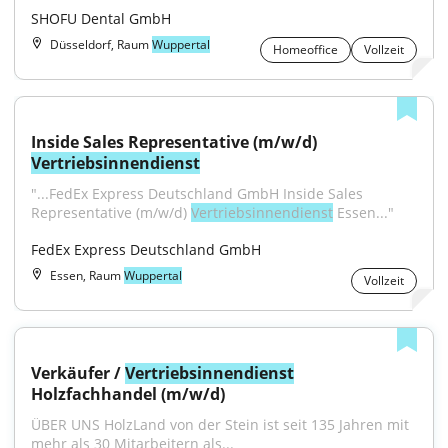
SHOFU Dental GmbH
Düsseldorf, Raum
Wuppertal
Homeoffice
Vollzeit
Inside Sales Representative (m/w/d) 
Vertriebsinnendienst
"...FedEx Express Deutschland GmbH Inside Sales 
Representative (m/w/d) 
Vertriebsinnendienst
 Essen..."
FedEx Express Deutschland GmbH
Essen, Raum
Wuppertal
Vollzeit
Verkäufer / 
Vertriebsinnendienst
Holzfachhandel (m/w/d)
ÜBER UNS HolzLand von der Stein ist seit 135 Jahren mit 
mehr als 30 Mitarbeitern als...