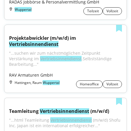
RADAS Jobbörse & Personalvermittlung GmbH
Wuppertal
Teilzeit
Vollzeit
Projektabwickler (m/w/d) im 
Vertriebsinnendienst
"...suchen wir zum nächstmöglichen Zeitpunkt 
Verstärkung im 
Vertriebsinnendienst
.Selbstständige 
Bearbeitung..."
RAV Armaturen GmbH
Hattingen, Raum
Wuppertal
Homeoffice
Vollzeit
Teamleitung 
Vertriebsinnendienst
 (m/w/d)
"...html Teamleitung 
Vertriebsinnendienst
 (m/w/d) Shofu 
Inc. Japan ist ein international erfolgreicher..."