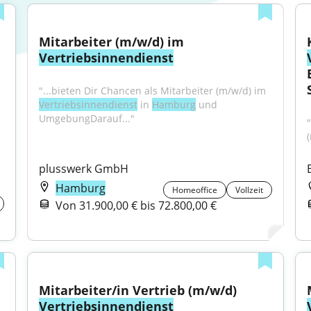
Mitarbeiter (m/w/d) im 
Vertriebsinnendienst
"...bieten Dir Chancen als Mitarbeiter (m/w/d) im 
Vertriebsinnendienst
 in 
Hamburg
 und 
 
UmgebungDarauf..."
plusswerk GmbH
Hamburg
Homeoffice
Vollzeit
Von 31.900,00 € bis 72.800,00 €
Mitarbeiter/in Vertrieb (m/w/d) 
Vertriebsinnendienst