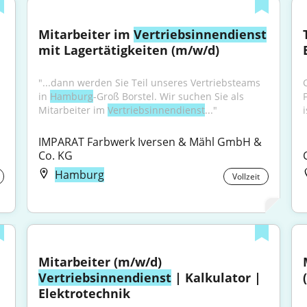
Mitarbeiter im 
Vertriebsinnendienst
mit Lagertätigkeiten (m/w/d)
"...dann werden Sie Teil unseres Vertriebsteams 
in 
Hamburg
-Groß Borstel. Wir suchen Sie als 
Mitarbeiter im 
Vertriebsinnendienst
..."
i
IMPARAT Farbwerk Iversen & Mähl GmbH & 
Co. KG
Hamburg
Vollzeit
Mitarbeiter (m/w/d) 
Vertriebsinnendienst
 | Kalkulator | 
Elektrotechnik