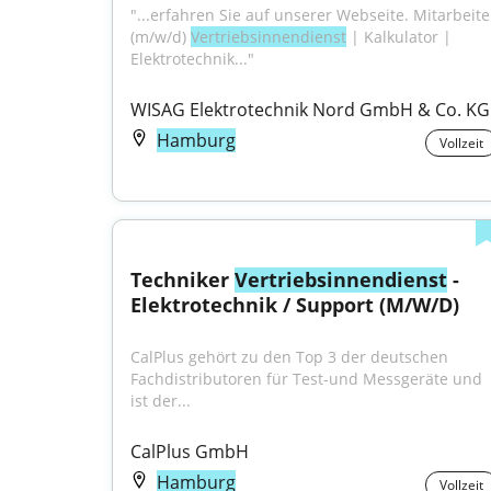
"...erfahren Sie auf unserer Webseite. Mitarbeiter
(m/w/d) 
Vertriebsinnendienst
 | Kalkulator | 
Elektrotechnik..."
WISAG Elektrotechnik Nord GmbH & Co. KG
Hamburg
Vollzeit
Techniker 
Vertriebsinnendienst
 - 
Elektrotechnik / Support (M/W/D)
CalPlus gehört zu den Top 3 der deutschen 
Fachdistributoren für Test-und Messgeräte und 
ist der...
CalPlus GmbH
Hamburg
Vollzeit