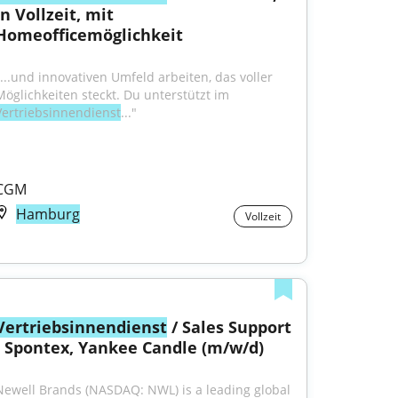
in Vollzeit, mit 
Homeofficemöglichkeit
"...und innovativen Umfeld arbeiten, das voller 
Möglichkeiten steckt. Du unterstützt im 
Vertriebsinnendienst
..."
CGM
Hamburg
Vollzeit
Vertriebsinnendienst
 / Sales Support 
- Spontex, Yankee Candle (m/w/d)
Newell Brands (NASDAQ: NWL) is a leading global 