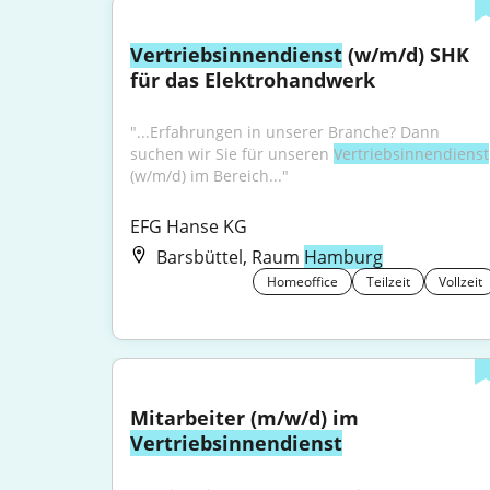
Vertriebsinnendienst
 (w/m/d) SHK 
für das Elektrohandwerk
"...Erfahrungen in unserer Branche? Dann 
suchen wir Sie für unseren 
Vertriebsinnendienst
(w/m/d) im Bereich..."
EFG Hanse KG
Barsbüttel, Raum
Hamburg
Homeoffice
Teilzeit
Vollzeit
Mitarbeiter (m/w/d) im 
Vertriebsinnendienst