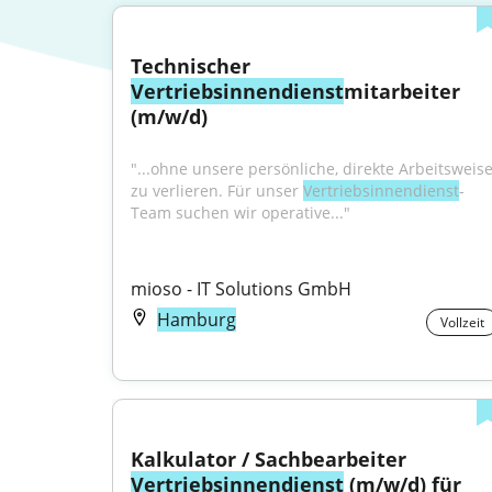
Technischer 
Vertriebsinnendienst
mitarbeiter 
(m/w/d)
"...ohne unsere persönliche, direkte Arbeitsweise
zu verlieren. Für unser 
Vertriebsinnendienst
-
Team suchen wir operative..."
mioso - IT Solutions GmbH
Hamburg
Vollzeit
Kalkulator / Sachbearbeiter 
Vertriebsinnendienst
 (m/w/d) für 