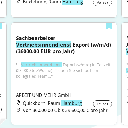
Buxtehude, Raum
Hamburg
Vollzeit
Sachbearbeiter 
Vertriebsinnendienst
 Export (w/m/d) 
(36000.00 EUR pro Jahr)
"...
Vertriebsinnendienst
 Export (w/m/d) in Teilzeit 
(25–30 Std./Woche). Freuen Sie sich auf ein 
kollegiales Team..."
 
ARBEIT UND MEHR GmbH
Quickborn, Raum
Hamburg
Teilzeit
Von 36.000,00 € bis 39.600,00 € pro Jahr