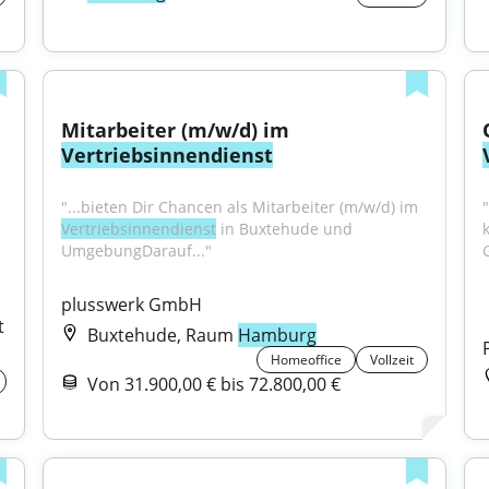
Mitarbeiter (m/w/d) im 
Vertriebsinnendienst
"...bieten Dir Chancen als Mitarbeiter (m/w/d) im 
"
Vertriebsinnendienst
 in Buxtehude und 
UmgebungDarauf..."
plusswerk GmbH
 
Buxtehude, Raum
Hamburg
Homeoffice
Vollzeit
Von 31.900,00 € bis 72.800,00 €