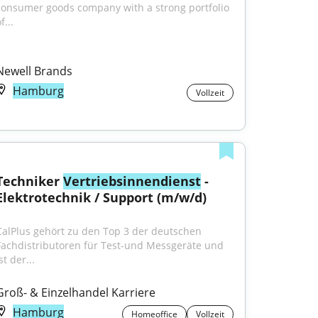
consumer goods company with a strong portfolio 
f...
Newell Brands
Hamburg
Vollzeit
Techniker 
Vertriebsinnendienst
 - 
Elektrotechnik / Support (m/w/d)
CalPlus gehört zu den Top 3 der deutschen 
Fachdistributoren für Test-und Messgeräte und 
st der...
Groß- & Einzelhandel Karriere
Hamburg
Homeoffice
Vollzeit