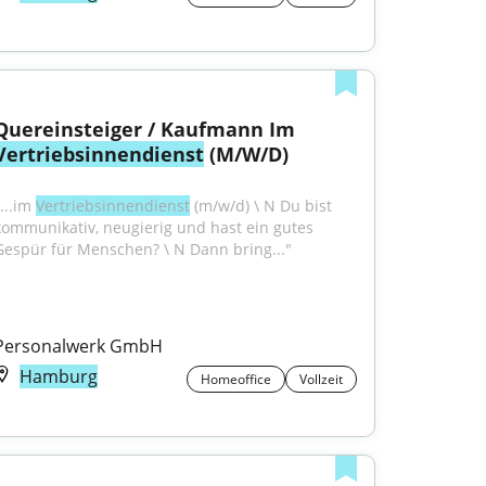
Quereinsteiger / Kaufmann Im 
Vertriebsinnendienst
 (M/W/D)
...im 
Vertriebsinnendienst
 (m/w/d) \ N Du bist 
kommunikativ, neugierig und hast ein gutes 
Gespür für Menschen? \ N Dann bring..."
Personalwerk GmbH
Hamburg
Homeoffice
Vollzeit