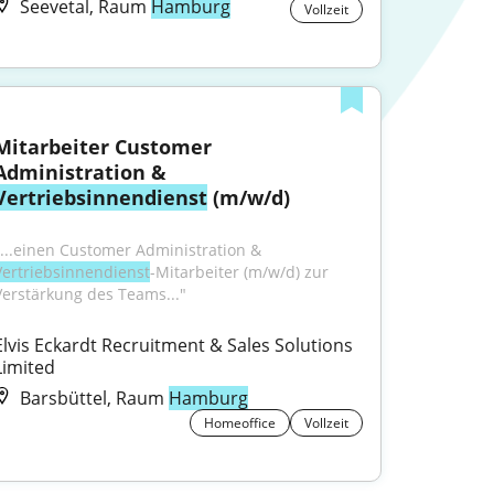
Seevetal, Raum
Hamburg
Vollzeit
Mitarbeiter Customer 
Administration & 
Vertriebsinnendienst
 (m/w/d)
"...einen Customer Administration & 
Vertriebsinnendienst
-Mitarbeiter (m/w/d) zur 
Verstärkung des Teams..."
Elvis Eckardt Recruitment & Sales Solutions 
Limited
Barsbüttel, Raum
Hamburg
Homeoffice
Vollzeit