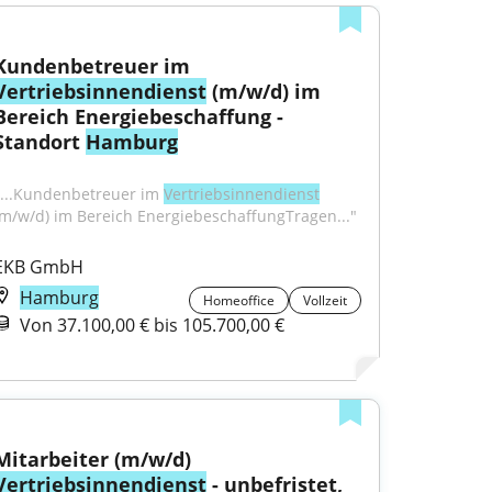
Kundenbetreuer im 
Vertriebsinnendienst
 (m⁠/⁠w⁠/⁠d) im 
Bereich Energiebeschaffung - 
Standort 
Hamburg
"...Kundenbetreuer im 
Vertriebsinnendienst
(m/w/d) im Bereich EnergiebeschaffungTragen..."
EKB GmbH
Hamburg
Homeoffice
Vollzeit
Von 37.100,00 € bis 105.700,00 €
Mitarbeiter (m/w/d) 
Vertriebsinnendienst
 - unbefristet, 