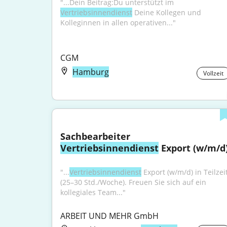
"...Dein Beitrag:Du unterstützt im 
Vertriebsinnendienst
 Deine Kollegen und 
Kolleginnen in allen operativen..."
CGM
Hamburg
Vollzeit
Sachbearbeiter 
Vertriebsinnendienst
 Export (w/m/d
"...
Vertriebsinnendienst
 Export (w/m/d) in Teilzeit
(25–30 Std./Woche). Freuen Sie sich auf ein 
kollegiales Team..."
ARBEIT UND MEHR GmbH