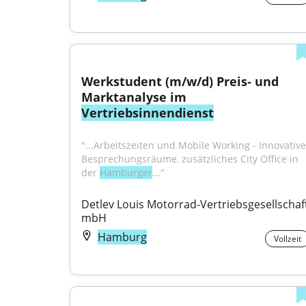
Werkstudent (m/w/d) Preis- und 
Marktanalyse im 
Vertriebsinnendienst
"...Arbeitszeiten und Mobile Working - Innovative 
Besprechungsräume, zusätzliches City Office in 
der 
Hamburger
..."
Detlev Louis Motorrad-Vertriebsgesellschaft
mbH
Hamburg
Vollzeit