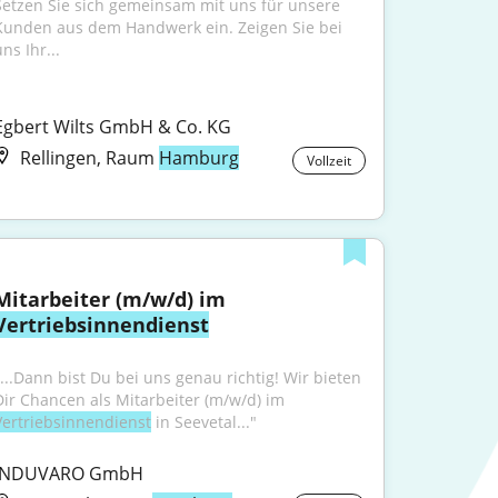
Setzen Sie sich gemeinsam mit uns für unsere 
Kunden aus dem Handwerk ein. Zeigen Sie bei 
ns Ihr...
Egbert Wilts GmbH & Co. KG
Rellingen, Raum
Hamburg
Vollzeit
Mitarbeiter (m/w/d) im 
Vertriebsinnendienst
"...Dann bist Du bei uns genau richtig! Wir bieten 
Dir Chancen als Mitarbeiter (m/w/d) im 
Vertriebsinnendienst
 in Seevetal..."
INDUVARO GmbH