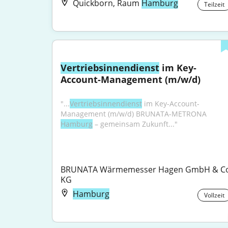
Quickborn, Raum
Hamburg
Teilzeit
Vertriebsinnendienst
 im Key-
Account-Management (m/w/d)
"...
Vertriebsinnendienst
 im Key-Account-
Management (m/w/d) BRUNATA-METRONA 
Hamburg
 – gemeinsam Zukunft..."
BRUNATA Wärmemesser Hagen GmbH & Co
KG
Hamburg
Vollzeit