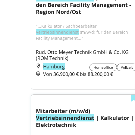
den Bereich Facility Management - 
Region Nord/Ost
"...Kalkulator / Sachbearbeiter 
Vertriebsinnendienst
 (m/w/d) für den Bereich 
Facility Management..."
Rud. Otto Meyer Technik GmbH & Co. KG 
(ROM Technik)
Hamburg
Homeoffice
Vollzeit
Von 36.900,00 € bis 88.200,00 €
Mitarbeiter (m/w/d) 
Vertriebsinnendienst
 | Kalkulator | 
Elektrotechnik