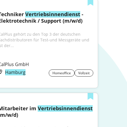
Techniker 
Vertriebsinnendienst
 - 
Elektrotechnik / Support (m/w/d)
CalPlus gehört zu den Top 3 der deutschen 
Fachdistributoren für Test-und Messgeräte und 
st der...
CalPlus GmbH
Hamburg
Homeoffice
Vollzeit
Mitarbeiter im 
Vertriebsinnendienst
(m/w/d)