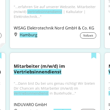
"...erfahren Sie auf unserer Webseite. Mitarbeiter 
u
(m/w/d) 
Vertriebsinnendienst
 | Kalkulator | 
Elektrotechnik..."
WISAG Elektrotechnik Nord GmbH & Co. KG
Hamburg
Vollzeit
Mitarbeiter (m/w/d) im 
)
Vertriebsinnendienst
 
"...Dann bist Du bei uns genau richtig! Wir bieten 
Dir Chancen als Mitarbeiter (m/w/d) im 
Vertriebsinnendienst
 in Buxtehude..."
INDUVARO GmbH