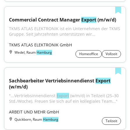
Commercial Contract Manager 
Export
 (m/w/d)
TKMS ATLAS ELEKTRONIK ist ein Unternehmen der TKMS 
Gruppe. Seit Jahrzehnten unterstützen wir...
TKMS ATLAS ELEKTRONIK GmbH
Wedel, Raum
Hamburg
Homeoffice
Vollzeit
Sachbearbeiter Vertriebsinnendienst 
Export
(w/m/d)
"...Vertriebsinnendienst 
Export
 (w/m/d) in Teilzeit (25–30 
Std./Woche). Freuen Sie sich auf ein kollegiales Team..."
ARBEIT UND MEHR GmbH
Quickborn, Raum
Hamburg
Teilzeit