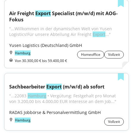
Air Freight 
Export
 Specialist (m/w/d) mit AOG-
Fokus
"...Willkommen in der dynamischen Welt von Yusen 
Logistics!Für unsere Abteilung Air Freight 
Export
..."
Yusen Logistics (Deutschland) GmbH
Hamburg
Homeoffice
Vollzeit
Von 30.300,00 € bis 59.400,00 €
Sachbearbeiter 
Export
 (m/w/d) ab sofort
"...22083 
Hamburg
 • Vergütung: Festgehalt pro Monat 
von 3.200,00 bis 4.000,00 EUR Interesse an dem Job..."
RADAS Jobbörse & Personalvermittlung GmbH
Hamburg
Vollzeit