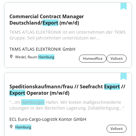
Commercial Contract Manager 
Deutschland/
Export
 (m/w/d)
TKMS ATLAS ELEKTRONIK ist ein Unternehmen der TKMS 
Gruppe. Seit Jahrzehnten unterstützen wir...
TKMS ATLAS ELEKTRONIK GmbH
Wedel, Raum
Hamburg
Homeoffice
Vollzeit
Speditionskaufmann/frau // Seefracht 
Export
 // 
Export
 Operator (m/w/d)
"...im 
Hamburger
 Hafen. Wir bieten maßgeschneiderte 
Lösungen in den Bereichen Lagerung, Zollabfertigung..."
ECL Euro-Cargo-Logistik Kontor GmbH
Hamburg
Vollzeit