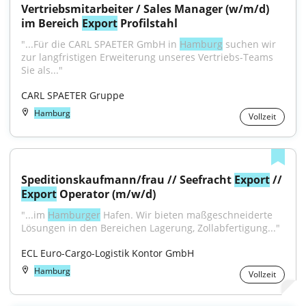
Vertriebsmitarbeiter / Sales Manager (w/m/d) 
im Bereich 
Export
 Profilstahl
"...Für die CARL SPAETER GmbH in 
Hamburg
 suchen wir 
zur langfristigen Erweiterung unseres Vertriebs-Teams 
Sie als..."
CARL SPAETER Gruppe
Hamburg
Vollzeit
Speditionskaufmann/frau // Seefracht 
Export
 // 
Export
 Operator (m/w/d)
"...im 
Hamburger
 Hafen. Wir bieten maßgeschneiderte 
Lösungen in den Bereichen Lagerung, Zollabfertigung..."
ECL Euro-Cargo-Logistik Kontor GmbH
Hamburg
Vollzeit