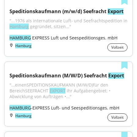
Speditionskaufmann (m/w/d) Seefracht 
Export
Hamburg
 gegründet, sitzen..."
HAMBURG
 EXPRESS Luft und Seespeditionsges. mbH
Hamburg
Vollzeit
Speditionskaufmann (M/W/D) Seefracht 
Export
"...einenSPEDITIONSKAUFMANN (M/W/D)für den 
BereichSEEFRACHT 
EXPORT
 Ihr Aufgabengebiet: • 
Abwicklung von Aufträgen •..."
HAMBURG
-EXPRESS Luft- und Seespeditionsges. mbH
Hamburg
Vollzeit