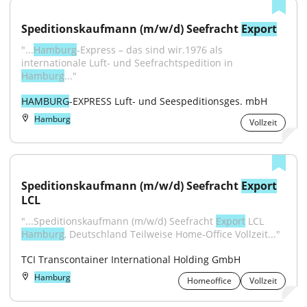
Speditionskaufmann (m/w/d) Seefracht 
Export
"...
Hamburg
-Express – das sind wir.1976 als 
internationale Luft- und Seefrachtspedition in 
Hamburg
..."
HAMBURG
-EXPRESS Luft- und Seespeditionsges. mbH
Hamburg
Vollzeit
Speditionskaufmann (m/w/d) Seefracht 
Export
LCL
"...Speditionskaufmann (m/w/d) Seefracht 
Export
 LCL 
Hamburg
, Deutschland Teilweise Home-Office Vollzeit..."
TCI Transcontainer International Holding GmbH
Hamburg
Homeoffice
Vollzeit