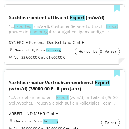
Sachbearbeiter Luftfracht 
Export
 (m/w/d)
"...
Exporteur
 (m/w/d), Customer Service Luftfracht 
Export
(m/w/d) in 
Hamburg
.Ihre AufgabenEigenständige..."
SYNERGIE Personal Deutschland GmbH
Norderstedt, Raum
Hamburg
Homeoffice
Vollzeit
Von 33.600,00 € bis 61.600,00 €
Sachbearbeiter Vertriebsinnendienst 
Export
(w/m/d) (36000.00 EUR pro Jahr)
"...Vertriebsinnendienst 
Export
 (w/m/d) in Teilzeit (25–30 
Std./Woche). Freuen Sie sich auf ein kollegiales Team..."
ARBEIT UND MEHR GmbH
Quickborn, Raum
Hamburg
Teilzeit
Von 36.000,00 € bis 39.600,00 € pro Jahr