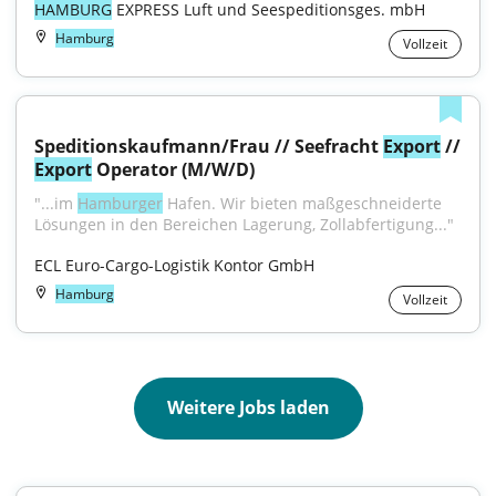
HAMBURG
 EXPRESS Luft und Seespeditionsges. mbH
Hamburg
Vollzeit
Speditionskaufmann/Frau // Seefracht 
Export
 // 
Export
 Operator (M/W/D)
"...im 
Hamburger
 Hafen. Wir bieten maßgeschneiderte 
Lösungen in den Bereichen Lagerung, Zollabfertigung..."
ECL Euro-Cargo-Logistik Kontor GmbH
Hamburg
Vollzeit
Weitere Jobs laden