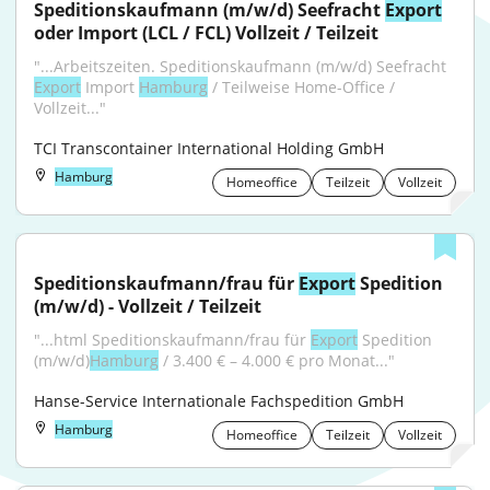
Speditionskaufmann (m/w/d) Seefracht 
Export
oder Import (LCL / FCL) Vollzeit / Teilzeit
"...Arbeitszeiten. Speditionskaufmann (m/w/d) Seefracht 
Export
 Import 
Hamburg
 / Teilweise Home-Office / 
Vollzeit..."
TCI Transcontainer International Holding GmbH
Hamburg
Homeoffice
Teilzeit
Vollzeit
Speditionskaufmann/frau für 
Export
 Spedition 
(m/w/d) - Vollzeit / Teilzeit
"...html Speditionskaufmann/frau für 
Export
 Spedition 
(m/w/d)
Hamburg
 / 3.400 € – 4.000 € pro Monat..."
Hanse-Service Internationale Fachspedition GmbH
Hamburg
Homeoffice
Teilzeit
Vollzeit