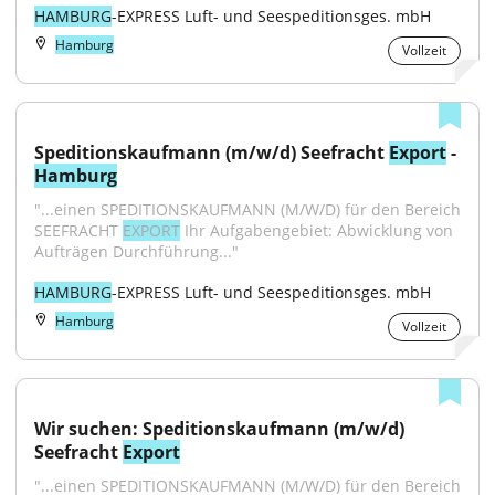
HAMBURG
-EXPRESS Luft- und Seespeditionsges. mbH
Hamburg
Vollzeit
Speditionskaufmann (m/w/d) Seefracht 
Export
 - 
Hamburg
"...einen SPEDITIONSKAUFMANN (M/W/D) für den Bereich 
SEEFRACHT 
EXPORT
 Ihr Aufgabengebiet: Abwicklung von 
Aufträgen Durchführung..."
HAMBURG
-EXPRESS Luft- und Seespeditionsges. mbH
Hamburg
Vollzeit
Wir suchen: Speditionskaufmann (m/w/d) 
Seefracht 
Export
"...einen SPEDITIONSKAUFMANN (M/W/D) für den Bereich 