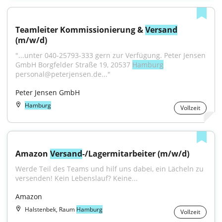
Teamleiter Kommissionierung & 
Versand
(m/w/d)
"...unter 040-25793-333 gern zur Verfügung. Peter Jensen 
GmbH Borgfelder Straße 19, 20537 
Hamburg
personal@peterjensen.de..."
Peter Jensen GmbH
Hamburg
Vollzeit
Amazon 
Versand
-/Lagermitarbeiter (m/w/d)
Werde Teil des Teams und hilf uns dabei, ein Lächeln zu 
versenden! Kein Lebenslauf? Keine...
Amazon
Halstenbek, Raum
Hamburg
Vollzeit