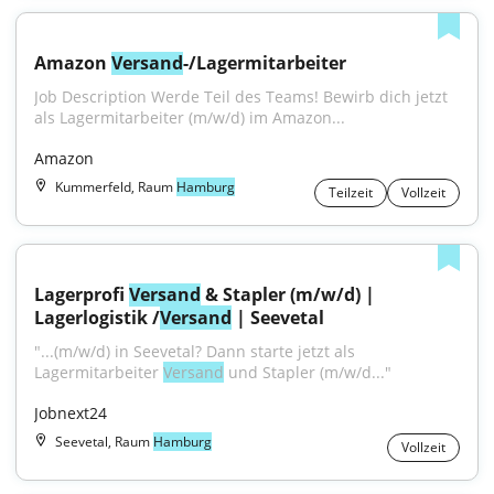
Amazon 
Versand
-/Lagermitarbeiter
Job Description Werde Teil des Teams! Bewirb dich jetzt 
als Lagermitarbeiter (m/w/d) im Amazon...
Amazon
Kummerfeld, Raum
Hamburg
Teilzeit
Vollzeit
Lagerprofi 
Versand
 & Stapler (m/w/d) | 
Lagerlogistik /
Versand
 | Seevetal
"...(m⁠/⁠w⁠/⁠d) in Seevetal? Dann starte jetzt als 
Lagermitarbeiter 
Versand
 und Stapler (m⁠/⁠w⁠/⁠d..."
Jobnext24
Seevetal, Raum
Hamburg
Vollzeit