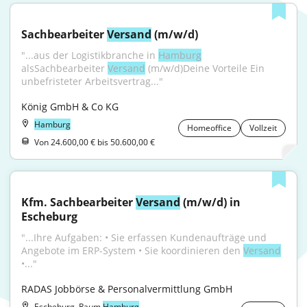
Sachbearbeiter 
Versand
 (m/w/d)
"...aus der Logistikbranche in 
Hamburg
alsSachbearbeiter 
Versand
 (m/w/d)Deine Vorteile Ein 
unbefristeter Arbeitsvertrag..."
König GmbH & Co KG
Hamburg
Homeoffice
Vollzeit
Von 24.600,00 € bis 50.600,00 €
Kfm. Sachbearbeiter 
Versand
 (m/w/d) in 
Escheburg
"...Ihre Aufgaben: • Sie erfassen Kundenaufträge und 
Angebote im ERP-System • Sie koordinieren den 
Versand
•..."
RADAS Jobbörse & Personalvermittlung GmbH
Escheburg, Raum
Hamburg