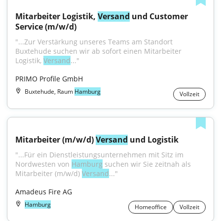
Mitarbeiter Logistik, 
Versand
 und Customer 
Service (m/w/d)
"...Zur Verstärkung unseres Teams am Standort 
Buxtehude suchen wir ab sofort einen Mitarbeiter 
Logistik, 
Versand
..."
PRIMO Profile GmbH
Buxtehude, Raum
Hamburg
Vollzeit
Mitarbeiter (m/w/d) 
Versand
 und Logistik
"...Für ein Dienstleistungsunternehmen mit Sitz im 
Nordwesten von 
Hamburg
 suchen wir Sie zeitnah als 
Mitarbeiter (m/w/d) 
Versand
..."
Amadeus Fire AG
Hamburg
Homeoffice
Vollzeit