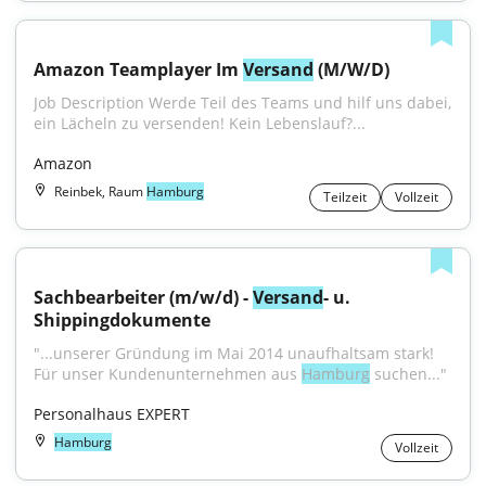
Amazon Teamplayer Im 
Versand
 (M/W/D)
Job Description Werde Teil des Teams und hilf uns dabei, 
ein Lächeln zu versenden! Kein Lebenslauf?...
Amazon
Reinbek, Raum
Hamburg
Teilzeit
Vollzeit
Sachbearbeiter (m/w/d) - 
Versand
- u. 
Shippingdokumente
"...unserer Gründung im Mai 2014 unaufhaltsam stark! 
Für unser Kundenunternehmen aus 
Hamburg
 suchen..."
Personalhaus EXPERT
Hamburg
Vollzeit