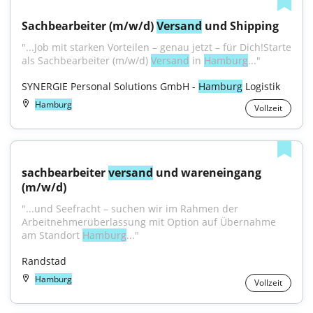
Sachbearbeiter (m/w/d) 
Versand
 und Shipping
"...Job mit starken Vorteilen – genau jetzt – für Dich!Starte 
als Sachbearbeiter (m⁠/⁠w⁠/⁠d) 
Versand
 in 
Hamburg
..."
SYNERGIE Personal Solutions GmbH - 
Hamburg
 Logistik
Hamburg
Vollzeit
sachbearbeiter 
versand
 und wareneingang 
(m/w/d)
"...und Seefracht – suchen wir im Rahmen der 
Arbeitnehmerüberlassung mit Option auf Übernahme 
am Standort 
Hamburg
..."
Randstad
Hamburg
Vollzeit