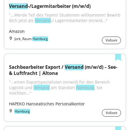
Versand
-/Lagermitarbeiter (m/w/d)
"...Werde Teil des Teams! Studenten willkommen! Bewirb 
dich jetzt als 
Versand
-/ Lagermitarbeiter (m/w/d..."
Amazon
Jork, Raum
Hamburg
Vollzeit
Sachbearbeiter Export / 
Versand
 (m/w/d) – See- 
& Luftfracht | Altona
"...einen Exportspezialisten (m/w/d) für den Bereich 
Logistik und 
Versand
 am Standort 
Hamburg
. Sie 
möchten..."
HAPEKO Hanseatisches Personalkontor
Hamburg
Vollzeit