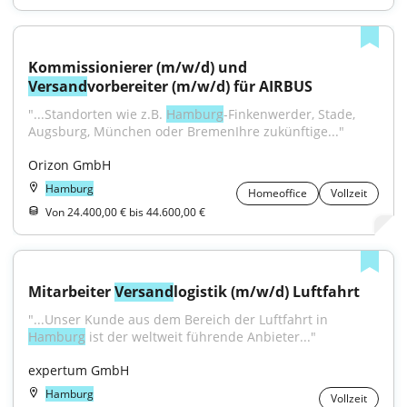
Kommissionierer (m/w/d) und 
Versand
vorbereiter (m/w/d) für AIRBUS
"...Standorten wie z.B. 
Hamburg
-Finkenwerder, Stade, 
Augsburg, München oder BremenIhre zukünftige..."
Orizon GmbH
Hamburg
Homeoffice
Vollzeit
Von 24.400,00 € bis 44.600,00 €
Mitarbeiter 
Versand
logistik (m/w/d) Luftfahrt
"...Unser Kunde aus dem Bereich der Luftfahrt in 
Hamburg
 ist der weltweit führende Anbieter..."
expertum GmbH
Hamburg
Vollzeit