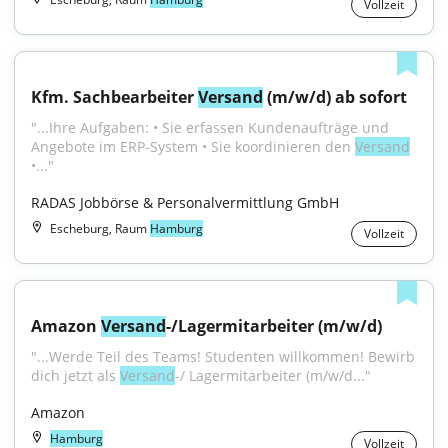
Vollzeit
Kfm. Sachbearbeiter 
Versand
 (m/w/d) ab sofort
"...Ihre Aufgaben: • Sie erfassen Kundenaufträge und 
Angebote im ERP-System • Sie koordinieren den 
Versand
•..."
RADAS Jobbörse & Personalvermittlung GmbH
Escheburg, Raum
Hamburg
Vollzeit
Amazon 
Versand
-/Lagermitarbeiter (m/w/d)
"...Werde Teil des Teams! Studenten willkommen! Bewirb 
dich jetzt als 
Versand
-/ Lagermitarbeiter (m/w/d..."
Amazon
Hamburg
Vollzeit