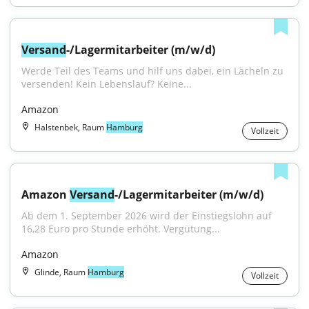
Versand
-/Lagermitarbeiter (m/w/d)
Werde Teil des Teams und hilf uns dabei, ein Lächeln zu 
versenden! Kein Lebenslauf? Keine...
Amazon
Halstenbek, Raum
Hamburg
Vollzeit
Amazon 
Versand
-/Lagermitarbeiter (m/w/d)
Ab dem 1. September 2026 wird der Einstiegslohn auf 
16,28 Euro pro Stunde erhöht. Vergütung...
Amazon
Glinde, Raum
Hamburg
Vollzeit