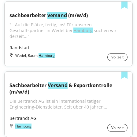
sachbearbeiter 
versand
 (m/w/d)
"...Auf die Plätze, fertig, los! Für unseren 
Geschäftspartner in Wedel bei 
Hamburg
 suchen wir 
derzeit..."
Randstad
Wedel, Raum
Hamburg
Vollzeit
Sachbearbeiter 
Versand
 & Exportkontrolle 
(m/w/d)
Die Bertrandt AG ist ein international tätiger 
Engineering‑Dienstleister. Seit über 40 Jahren...
Bertrandt AG
Hamburg
Vollzeit