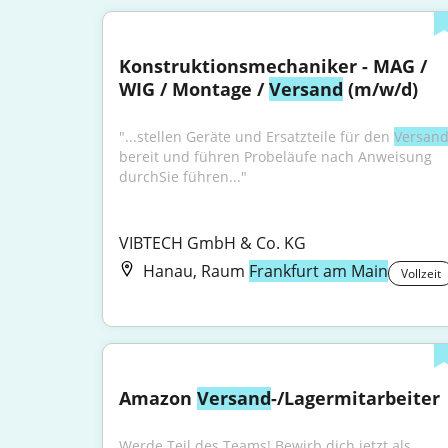
Konstruktionsmechaniker - MAG / 
WIG / Montage / 
Versand
 (m/w/d)
"...stellen Geräte und Ersatzteile für den 
Versan
bereit und führen Probeläufe nach Anweisung 
durchSie führen..."
VIBTECH GmbH & Co. KG
Hanau, Raum
Frankfurt am Main
Vollzeit
Amazon 
Versand
-/Lagermitarbeiter
Werde Teil des Teams! Bewirb dich jetzt als 