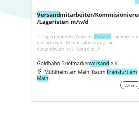
Versand
mitarbeiter/Kommisioniere
/Lageristen m/w/d
"...Lagerpapieren. Ware im 
Versand
 Lagersystem 
einsortieren · Kommissionierung von 
Versandware incl. Kontrolle..."
Goldhahn Briefmarken
versand
 e.K.
Mühlheim am Main, Raum
Frankfurt am
Main
Vollzeit