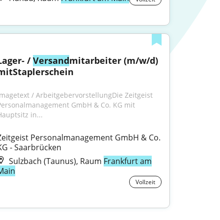
Lager- / 
Versand
mitarbeiter (m/w/d) 
mitStaplerschein
Imagetext / ArbeitgebervorstellungDie Zeitgeist 
Personalmanagement GmbH & Co. KG mit 
auptsitz in...
Zeitgeist Personalmanagement GmbH & Co. 
KG - Saarbrücken
Sulzbach (Taunus), Raum
Frankfurt am
Main
Vollzeit