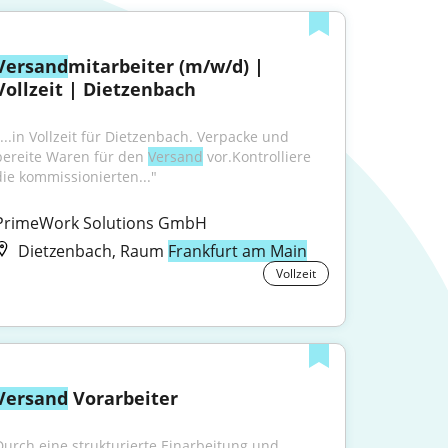
Versand
mitarbeiter (m/w/d) | 
Vollzeit | Dietzenbach
"...in Vollzeit für Dietzenbach. Verpacke und 
bereite Waren für den 
Versand
 vor.Kontrolliere 
die kommissionierten..."
PrimeWork Solutions GmbH
Dietzenbach, Raum
Frankfurt am Main
Vollzeit
Versand
 Vorarbeiter
Durch eine strukturierte Einarbeitung und 