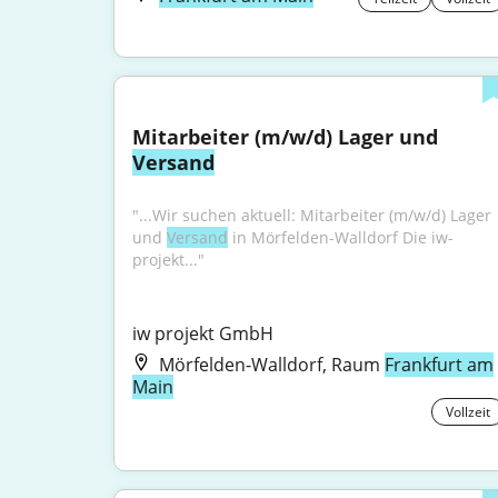
Mitarbeiter (m/w/d) Lager und 
Versand
"...Wir suchen aktuell: Mitarbeiter (m/w/d) Lager 
und 
Versand
 in Mörfelden-Walldorf Die iw-
projekt..."
iw projekt GmbH
Mörfelden-Walldorf, Raum
Frankfurt am
Main
Vollzeit