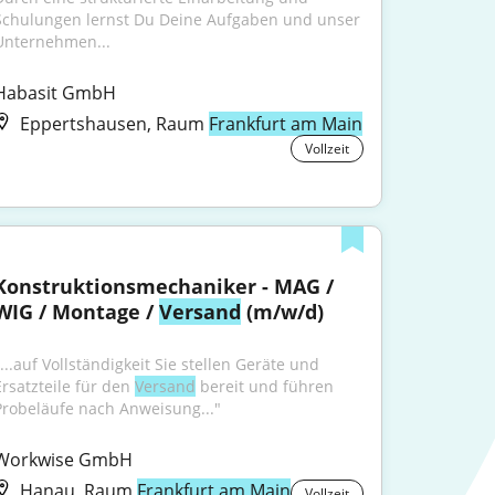
Schulungen lernst Du Deine Aufgaben und unser 
Unternehmen...
Habasit GmbH
Eppertshausen, Raum
Frankfurt am Main
Vollzeit
Konstruktionsmechaniker - MAG / 
WIG / Montage / 
Versand
 (m/w/d)
...auf Vollständigkeit Sie stellen Geräte und 
Ersatzteile für den 
Versand
 bereit und führen 
Probeläufe nach Anweisung..."
Workwise GmbH
Hanau, Raum
Frankfurt am Main
Vollzeit