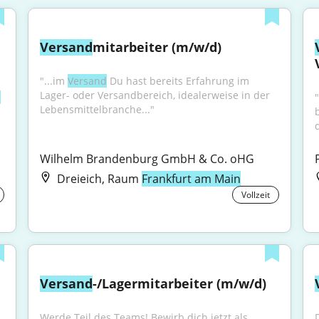
Versand
mitarbeiter (m/w/d)
"...im 
Versand
 Du hast bereits Erfahrung im 
Lager- oder Versandbereich, idealerweise in der 
d
Lebensmittelbranche..."
Wilhelm Brandenburg GmbH & Co. oHG
Dreieich, Raum
Frankfurt am Main
Vollzeit
Versand
-/Lagermitarbeiter (m/w/d)
Werde Teil des Teams! Bewirb dich jetzt als 