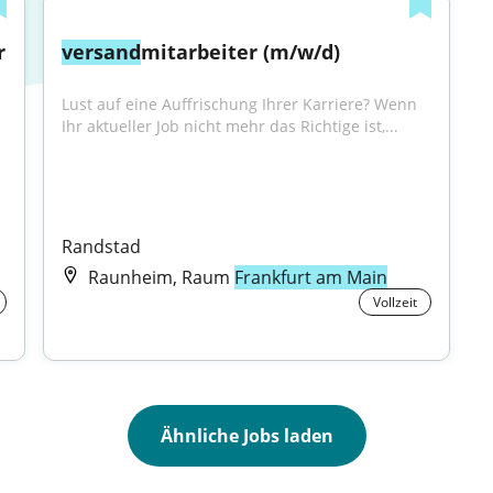
r
versand
mitarbeiter (m/w/d)
Lust auf eine Auffrischung Ihrer Karriere? Wenn 
Ihr aktueller Job nicht mehr das Richtige ist,...
Randstad
Raunheim, Raum
Frankfurt am Main
Vollzeit
Ähnliche Jobs laden