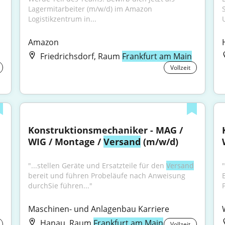
Lagermitarbeiter (m/w/d) im Amazon 
Logistikzentrum in...
Amazon
Friedrichsdorf, Raum
Frankfurt am Main
Vollzeit
Konstruktionsmechaniker - MAG / 
WIG / Montage / 
Versand
 (m/w/d)
"...stellen Geräte und Ersatzteile für den 
Versand
"
bereit und führen Probeläufe nach Anweisung 
durchSie führen..."
Maschinen- und Anlagenbau Karriere
Hanau, Raum
Frankfurt am Main
Vollzeit