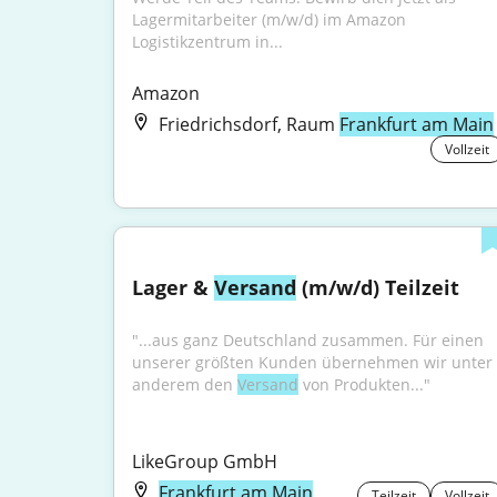
Lagermitarbeiter (m/w/d) im Amazon 
Logistikzentrum in...
Amazon
Friedrichsdorf, Raum
Frankfurt am Main
Vollzeit
Lager & 
Versand
 (m/w/d) Teilzeit
"...aus ganz Deutschland zusammen. Für einen 
unserer größten Kunden übernehmen wir unter 
anderem den 
Versand
 von Produkten..."
LikeGroup GmbH
Frankfurt am Main
Teilzeit
Vollzeit