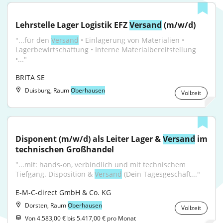
Lehrstelle Lager Logistik EFZ 
Versand
 (m/w/d)
"...für den 
Versand
 • Einlagerung von Materialien • 
Lagerbewirtschaftung • Interne Materialbereitstellung 
•..."
BRITA SE
Duisburg, Raum
Oberhausen
Vollzeit
Disponent (m/w/d) als Leiter Lager & 
Versand
 im 
technischen Großhandel
"...mit: hands-on, verbindlich und mit technischem 
Tiefgang. Disposition & 
Versand
 (Dein Tagesgeschäft..."
E-M-C-direct GmbH & Co. KG
Dorsten, Raum
Oberhausen
Vollzeit
Von 4.583,00 € bis 5.417,00 € pro Monat