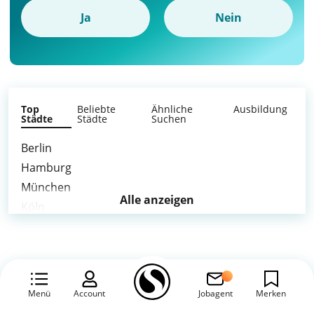
Ja
Nein
Top
Beliebte
Ähnliche
Ausbildung
Städte
Städte
Suchen
Berlin
Hamburg
München
Alle anzeigen
Köln
Frankfurt am Main
Stuttgart
Düsseldorf
Dortmund
Menü
Account
Jobagent
Merken
Essen