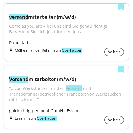
versand
mitarbeiter (m/w/d)
Come as you are – bei uns sind Sie genau richtig! 
Bewerben Sie sich jetzt für den Job als...
Randstad
Mülheim an der Ruhr, Raum
Oberhausen
Vollzeit
Versand
mitarbeiter (m/w/d)
"...von Werkstücken für den 
Versand
 und 
TransportInnerbetrieblicher Transport von Werkstücken 
mittels Kran..."
goldrichtig personal GmbH - Essen
Essen, Raum
Oberhausen
Vollzeit