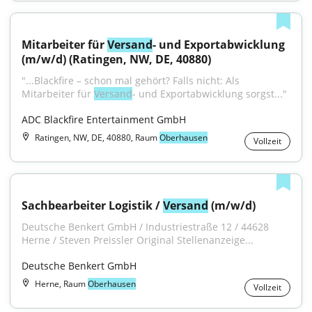
Mitarbeiter für 
Versand
- und Exportabwicklung 
(m/w/d) (Ratingen, NW, DE, 40880)
"...Blackfire – schon mal gehört? Falls nicht: Als 
Mitarbeiter für 
Versand
- und Exportabwicklung sorgst..."
ADC Blackfire Entertainment GmbH
Ratingen, NW, DE, 40880, Raum
Oberhausen
Vollzeit
Sachbearbeiter Logistik / 
Versand
 (m/w/d)
Deutsche Benkert GmbH / Industriestraße 12 / 44628 
Herne / Steven Preissler Original Stellenanzeige...
Deutsche Benkert GmbH
Herne, Raum
Oberhausen
Vollzeit